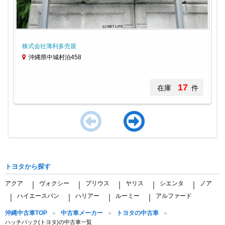
株式会社薄利多売屋
沖縄県中城村泊458
17
在庫
件
Item
1
of
トヨタから探す
4
アクア
ヴォクシー
プリウス
ヤリス
シエンタ
ノア
｜
｜
｜
｜
｜
ハイエースバン
ハリアー
ルーミー
アルファード
｜
｜
｜
｜
沖縄中古車TOP
中古車メーカー
トヨタの中古車
ハッチバック(トヨタ)の中古車一覧