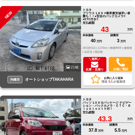
トヨタ
NEW
プリウス 1.8 S ⭐️業界最安値早い者
勝ち！！●安全のバックカメラ!!
●ETC付き!!
支払総額
43
万円
本体価格
諸費用
40
3
万円
万円
2010(H22) |
11万km |
検検R9/6 |
修復無
|
法定含 |
保証無
＼無料／
21枚
店舗に電話
在庫・見積り
お気に入り追加
オートショップTAKAHARA
沖縄市
現在
5
人が追加済
トヨタ
パッソ 1.0 X Gパッケージ ナビゲー
ション・バックカメラ・ＥＴＣ・Ｂ
ｌｕｅｔｏｏｔｈ付！
支払総額
43.3
万円
本体価格
諸費用
37.8
5.5
万円
万円