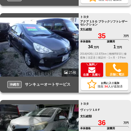
トヨタ
アクア 1.5 G ブラックソフトレザー
セレクション
支払総額
35
万円
本体価格
諸費用
34
1
万円
万円
2014(H26) |
13.9万km |
検検R8/10 |
修
復無 |
法定含 |
保証付・1ヶ月・1千km
＼無料／
25枚
店舗に電話
在庫・見積り
お気に入り追加
サンキューオートサービス
沖縄市
現在
34
人が追加済
トヨタ
ヴィッツ 1.0 F
支払総額
36
万円
本体価格
諸費用