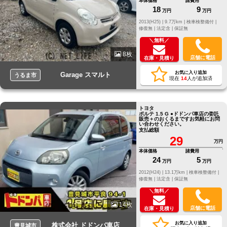
本体価格
諸費用
18
9
万円
万円
2013(H25) |
9.7万km |
検車検整備付 |
修復無 |
法定含 |
保証無
＼無料／
8枚
店舗に電話
在庫・見積り
お気に入り追加
Garage スマルト
うるま市
現在
14
人が追加済
トヨタ
ポルテ 1.5 G ●ドドンパ車店の委託
販売＋のおくるまですお気軽にお問
い合わせください。
支払総額
29
万円
本体価格
諸費用
24
5
万円
万円
2012(H24) |
13.1万km |
検車検整備付 |
修復無 |
法定含 |
保証無
＼無料／
14枚
店舗に電話
在庫・見積り
お気に入り追加
株式会社 ドドンパ車店
豊見城市