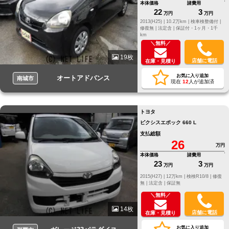
本体価格
諸費用
22
3
万円
万円
2013(H25) |
10.2万km |
検車検整備付 |
修復無 |
法定含 |
保証付・1ヶ月・1千
km
＼無料／
19枚
店舗に電話
在庫・見積り
お気に入り追加
オートアドバンス
南城市
現在
12
人が追加済
トヨタ
ピクシスエポック 660 L
支払総額
26
万円
本体価格
諸費用
23
3
万円
万円
2015(H27) |
12万km |
検検R10/8 |
修復
無 |
法定含 |
保証無
＼無料／
14枚
店舗に電話
在庫・見積り
お気に入り追加