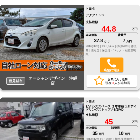
トヨタ
アクア 1.5 S
支払総額
44.8
万円
本体価格
諸費用
37.8
7
万円
万円
2016(H28) |
13.6万km |
検検R8/8 |
修復
無 |
法定含 |
保証付・12ヶ月・距離無制
限
20枚
店舗に電話
オーシャンデザイン 沖縄
お気に入り追加
豊見城市
店
現在
3
人が追加済
トヨタ
ピクシススペース ２年車検つきアイ
ドリングストップナビDVD
支払総額
45
万円
本体価格
諸費用
35
10
万円
万円
2013(H25) |
9.1万km |
検車検整備付 |