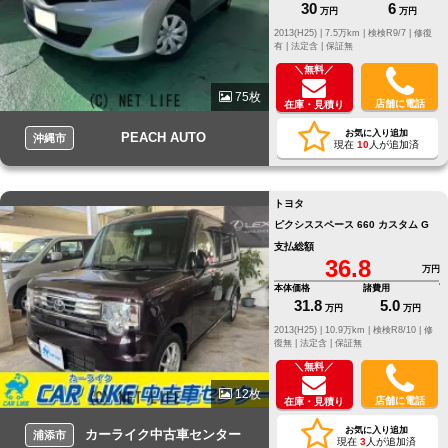
30
6
万円
万円
2013(H25) |
7.5万km |
検検R9/7 |
修復
有 |
法定含 |
保証無
＼無料／
75枚
店舗に電話
在庫・見積り
お気に入り追加
PEACH AUTO
沖縄市
現在
10
人が追加済
トヨタ
ピクシススペース 660 カスタム G
支払総額
36.8
万円
本体価格
諸費用
31.8
5.0
万円
万円
2013(H25) |
10.9万km |
検検R8/10 |
修
復無 |
法定含 |
保証無
＼無料／
12枚
店舗に電話
在庫・見積り
お気に入り追加
カーライク中古車センター
浦添市
現在
3
人が追加済