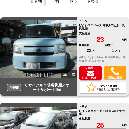
最初
前
次
最後
トヨタ
ピクシススペース 車検2年込み 現
状販売
支払総額
23
万円
本体価格
諸費用
22
1
万円
万円
2012(H24) |
14万km |
検車検整備付 |
修
復有 |
法定含 |
保証無
＼無料／
13枚
店舗に電話
在庫・見積り
リサイクル市場現状屋／オ
お気に入り追加
沖縄市
ートサポートDai
現在
9
人が追加済
トヨタ
ピクシスエポック 660 X ●本土中古
車
支払総額
25
万円