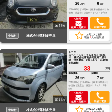
26
6
万円
万円
2016(H28) |
16万km |
検車検整備付 |
修
復無 |
法定含 |
保証付・1ヶ月・1千km
＼無料／
13枚
店舗に電話
在庫・見積り
お気に入り追加
株式会社薄利多売屋
中城村
現在
1
人が追加済
トヨタ
スペイド 1.5 F うるま市石川821-
11 株式会社薄利多売屋第二展示
場 担当桑江 090-1472－0119迄
支払総額
33
万円
本体価格
諸費用
26
7
万円
万円
2012(H24) |
13.4万km |
検車検整備付 |
修復無 |
法定含 |
保証付・1ヶ月・1千
km
＼無料／
14枚
店舗に電話
在庫・見積り
お気に入り追加
株式会社薄利多売屋
中城村
現在
1
人が追加済