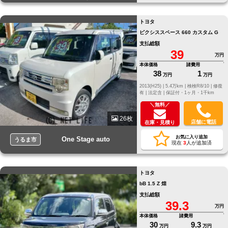
トヨタ
ピクシススペース 660 カスタム G
支払総額
39
万円
本体価格
諸費用
38
1
万円
万円
2013(H25) |
5.4万km |
検検R8/10 |
修復
有 |
法定含 |
保証付・1ヶ月・1千km
＼無料／
26枚
店舗に電話
在庫・見積り
お気に入り追加
One Stage auto
うるま市
現在
3
人が追加済
トヨタ
bB 1.5 Z 煌
支払総額
39.3
万円
本体価格
諸費用
30
9.3
万円
万円