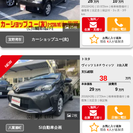
28
10
万円
万円
2012(H24) |
10.9万km |
検車検整備付 |
修復有 |
法定含 |
保証付・3ヶ月・3千
km
＼無料／
25枚
店舗に電話
在庫・見積り
お気に入り追加
カーショップユー(友)
宜野湾市
現在
4
人が追加済
トヨタ
NEW
ヴィッツ 1.0 F ウィッツ 2台入荷
支払総額
38
万円
本体価格
諸費用
29
9
万円
万円
2016(H28) |
17万km |
検車検整備付 |
修
復無 |
法定含 |
保証無
＼無料／
2枚
店舗に電話
在庫・見積り
お気に入り追加
SI自動車企画
八重瀬町
現在
4
人が追加済