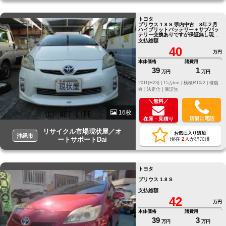
トヨタ
プリウス 1.8 S 県内中古 8年２月
ハイブリットバッテリー＋サブバッ
テリー交換ありですが保証無し現状
販売となります
支払総額
40
万円
本体価格
諸費用
39
1
万円
万円
2011(H23) |
15万km |
検検R10/2 |
修復
有 |
法定含 |
保証無
＼無料／
16枚
店舗に電話
在庫・見積り
リサイクル市場現状屋／オ
お気に入り追加
沖縄市
ートサポートDai
現在
2
人が追加済
トヨタ
プリウス 1.8 S
支払総額
42
万円
本体価格
諸費用
39
3
万円
万円