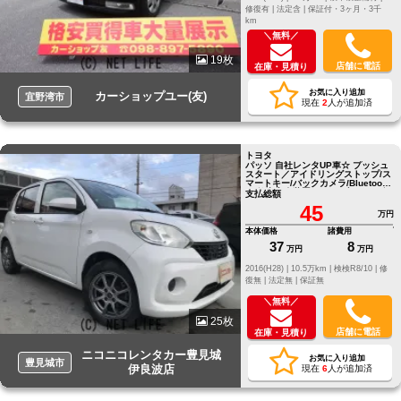
修復有 |
法定含 |
保証付・3ヶ月・3千
km
＼無料／
19枚
店舗に電話
在庫・見積り
お気に入り追加
カーショップユー(友)
宜野湾市
現在
2
人が追加済
トヨタ
パッソ 自社レンタUP車☆ プッシュ
スタート／アイドリングストップ/ス
マートキー/バックカメラ/Bluetooth
可/衝突安全装置/ドライブレコーダ
支払総額
ー
45
万円
本体価格
諸費用
37
8
万円
万円
2016(H28) |
10.5万km |
検検R8/10 |
修
復無 |
法定無 |
保証無
＼無料／
25枚
店舗に電話
在庫・見積り
ニコニコレンタカー豊見城
お気に入り追加
豊見城市
伊良波店
現在
6
人が追加済