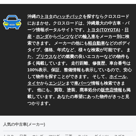
沖縄の
トヨタ
の
ハッチバック
を探すならクロスロード
におまかせ。クロスロードは、沖縄最大の中古車・パ
ーツ情報ポータルサイトです。
トヨタ(TOYOTA)
・
日
産
・
ホンダ
から
ベンツ
などの
輸入車
をメーカー別に検
索できます。 メーカーの他にも
軽自動車
などのボディ
タイプ、価格、年式など、様々な検索が可能です。 ま
た、
プリウス
などの燃費の良いエコカーなどの物件も
多く掲載しています。 走行距離、修復歴、車台番号は
100%表示、保証、整備情報も表示しているので、安心
して物件を探すことができます。 そして、
ホイール
、
タイヤ
から
エンジン
まで
車パーツ
情報も検索できま
す。 他にも、買取、塗装、廃車処分の
販売店情報
も掲
載しています。あなたの希望にあった物件がきっと見
つかります。
人気の中古車(メーカー)