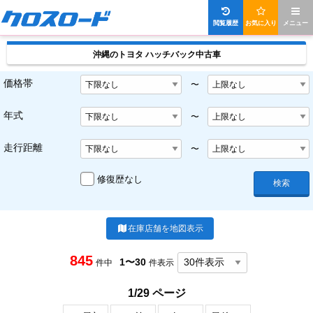
閲覧履歴
お気に入り
メニュー
沖縄のトヨタ ハッチバック中古車
価格帯
〜
年式
〜
走行距離
〜
修復歴なし
検索
在庫店舗を地図表示
845
1〜30
件中
件表示
1/29 ページ