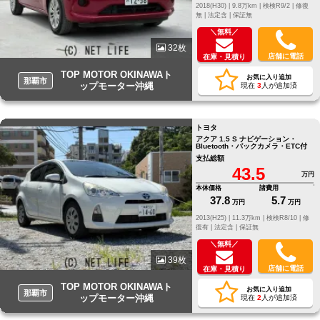
2018(H30) |
9.8万km |
検検R9/2 |
修復
無 |
法定含 |
保証無
＼無料／
32枚
店舗に電話
在庫・見積り
TOP MOTOR OKINAWAト
お気に入り追加
那覇市
ップモーター沖縄
現在
3
人が追加済
トヨタ
アクア 1.5 S ナビゲーション・
Bluetooth・バックカメラ・ETC付
支払総額
43.5
万円
本体価格
諸費用
37.8
5.7
万円
万円
2013(H25) |
11.3万km |
検検R8/10 |
修
復有 |
法定含 |
保証無
＼無料／
39枚
店舗に電話
在庫・見積り
TOP MOTOR OKINAWAト
お気に入り追加
那覇市
ップモーター沖縄
現在
2
人が追加済