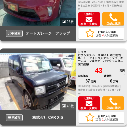
2012(H24) |
22.3万km |
検検R9/2 |
修復
無 |
法定無 |
保証付・3ヶ月・距離無制
限
＼無料／
26枚
店舗に電話
在庫・見積り
お気に入り追加
オートガレージ フラップ
北中城村
現在
4
人が追加済
トヨタ
ピクシススペース 660 L 本土中古
車！！ アイドリングストップ キ
ーレス フルセグ バックモニタ
ー Bluetooth
支払総額
43
万円
本体価格
諸費用
37
6
万円
万円
2014(H26) |
3.6万km |
検車検整備付 |
修復有 |
法定含 |
保証付・3ヶ月・3千
km
＼無料／
48枚
店舗に電話
在庫・見積り
お気に入り追加
株式会社 CAR XIS
豊見城市
現在
1
人が追加済