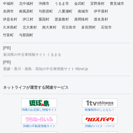
中城村
北中城村
沖縄市
うるま市
金武町
宜野座村
豊見城市
糸満市
南風原町
与那原町
八重瀬町
南城市
伊平屋村
伊是名村
伊江村
粟国村
渡嘉敷村
座間味村
渡名喜村
久米島町
北大東村
南大東村
宮古島市
多良間村
石垣市
竹富町
与那国町
[PR]
新潟県の中古車情報サイト くるまる
[PR]
愛媛・香川・徳島・高知の中古車情報サイト Mjnet.jp
ネットライフが運営する関連サービス
沖縄のお店探し情報サイト
映像制作のことなら！
沖縄の不動産情報サイト
沖縄のバイク・パーツ