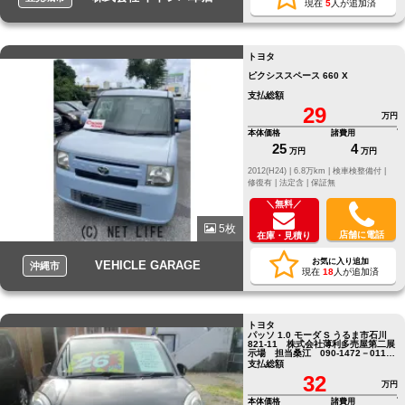
現在
5
人が追加済
トヨタ
ピクシススペース 660 X
支払総額
29
万円
本体価格
諸費用
25
4
万円
万円
2012(H24) |
6.8万km |
検車検整備付 |
修復有 |
法定含 |
保証無
＼無料／
5枚
店舗に電話
在庫・見積り
お気に入り追加
VEHICLE GARAGE
沖縄市
現在
18
人が追加済
トヨタ
パッソ 1.0 モーダ S うるま市石川
821-11 株式会社薄利多売屋第二展
示場 担当桑江 090-1472－0119
迄
支払総額
32
万円
本体価格
諸費用