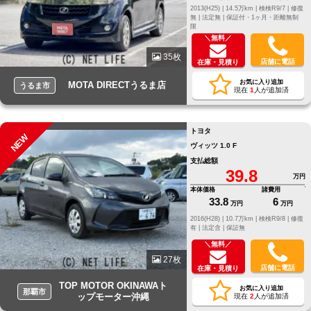
2013(H25) |
14.5万km |
検検R9/7 |
修復
無 |
法定無 |
保証付・1ヶ月・距離無制
限
＼無料／
35枚
店舗に電話
在庫・見積り
お気に入り追加
MOTA DIRECTうるま店
うるま市
現在
1
人が追加済
トヨタ
NEW
ヴィッツ 1.0 F
支払総額
39.8
万円
本体価格
諸費用
33.8
6
万円
万円
2016(H28) |
10.7万km |
検検R9/8 |
修復
有 |
法定含 |
保証無
＼無料／
27枚
店舗に電話
在庫・見積り
TOP MOTOR OKINAWAト
お気に入り追加
那覇市
ップモーター沖縄
現在
2
人が追加済