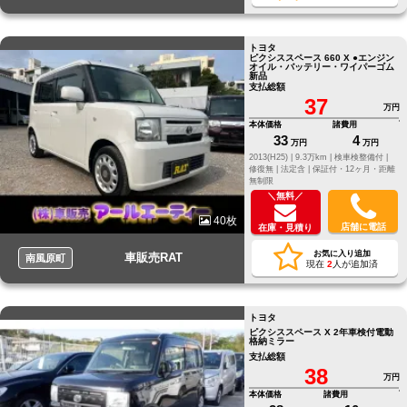
トヨタ
ピクシススペース 660 X ●エンジン
オイル・バッテリー・ワイパーゴム
新品
支払総額
37
万円
本体価格
諸費用
33
4
万円
万円
2013(H25) |
9.3万km |
検車検整備付 |
修復無 |
法定含 |
保証付・12ヶ月・距離
無制限
＼無料／
40枚
店舗に電話
在庫・見積り
お気に入り追加
車販売RAT
南風原町
現在
2
人が追加済
トヨタ
ピクシススペース X 2年車検付電動
格納ミラー
支払総額
38
万円
本体価格
諸費用