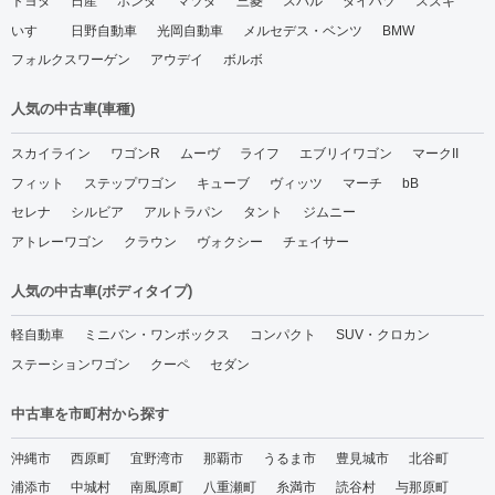
トヨタ
日産
ホンダ
マツダ
三菱
スバル
ダイハツ
スズキ
いすゞ
日野自動車
光岡自動車
メルセデス・ベンツ
BMW
フォルクスワーゲン
アウデイ
ボルボ
人気の中古車(車種)
スカイライン
ワゴンR
ムーヴ
ライフ
エブリイワゴン
マークII
フィット
ステップワゴン
キューブ
ヴィッツ
マーチ
bB
セレナ
シルビア
アルトラパン
タント
ジムニー
アトレーワゴン
クラウン
ヴォクシー
チェイサー
人気の中古車(ボディタイプ)
軽自動車
ミニバン・ワンボックス
コンパクト
SUV・クロカン
ステーションワゴン
クーペ
セダン
中古車を市町村から探す
沖縄市
西原町
宜野湾市
那覇市
うるま市
豊見城市
北谷町
浦添市
中城村
南風原町
八重瀬町
糸満市
読谷村
与那原町