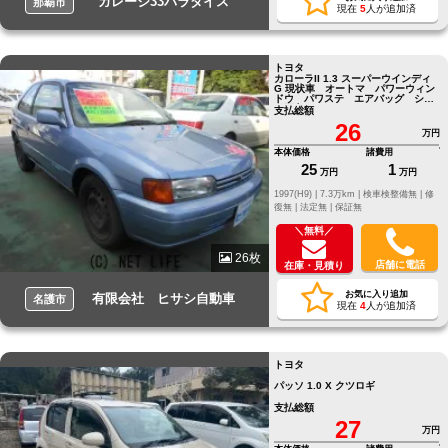
ガレージ33パラダイス
那覇市
現在
5
人が追加済
トヨタ
カローラII 1.3 スーパーウインディ
G 現状車 オートマ パワーウィン
ドウ パワステ エアバッグ シフ
ト不良
支払総額
26
万円
本体価格
諸費用
25
1
万円
万円
1997(H9) |
7.3万km |
検車検整備無 |
修
復無 |
法定無 |
保証無
＼無料／
26枚
店舗に電話
在庫・見積り
お気に入り追加
有限会社 ヒサシ自動車
名護市
現在
4
人が追加済
トヨタ
パッソ 1.0 X クツロギ
支払総額
27
万円