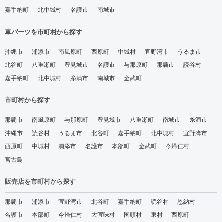
嘉手納町
北中城村
名護市
南城市
車パーツを市町村から探す
沖縄市
浦添市
南風原町
西原町
中城村
宜野湾市
うるま市
北谷町
八重瀬町
豊見城市
名護市
与那原町
那覇市
読谷村
嘉手納町
北中城村
糸満市
南城市
金武町
市町村から探す
那覇市
南風原町
与那原町
豊見城市
八重瀬町
南城市
糸満市
沖縄市
読谷村
うるま市
北谷町
嘉手納町
北中城村
宜野湾市
西原町
中城村
浦添市
名護市
本部町
金武町
今帰仁村
宮古島
販売店を市町村から探す
那覇市
浦添市
宜野湾市
北谷町
嘉手納町
読谷村
恩納村
名護市
本部町
今帰仁村
大宜味村
国頭村
東村
西原町