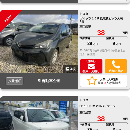
トヨタ
NEW
ヴィッツ 1.0 F 低燃費ビッツ入荷
2台
支払総額
38
万円
本体価格
諸費用
29
9
万円
万円
2016(H28) |
検車検整備付 |
修復無 |
法
定含 |
保証無
＼無料／
4枚
店舗に電話
在庫・見積り
お気に入り追加
SI自動車企画
八重瀬町
現在
2
人が追加済
トヨタ
bB 1.3 S エアロパッケージ
支払総額
38
万円
本体価格
諸費用
35
3