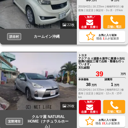
万円
万円
2010(H22) |
16.2万km |
検検R9/10 |
修
復無 |
法定含 |
保証付・3ヶ月・2千km
＼無料／
22枚
店舗に電話
在庫・見積り
お気に入り追加
カームイン沖縄
読谷村
現在
2
人が追加済
トヨタ
アクア G ☆通勤＆通学に最適☆当社
提携の認証工場で点検・整備を行っ
ています。
支払総額
39
万円
本体価格
諸費用
38
1
万円
万円
2012(H24) |
14.5万km |
検検R8/12 |
修
復有 |
法定含 |
保証付・12ヶ月・15千
km
＼無料／
26枚
店舗に電話
在庫・見積り
クルマ屋 NATURAL
お気に入り追加
HOME（ナチュラルホー
宜野湾市
現在
22
人が追加済
ム）