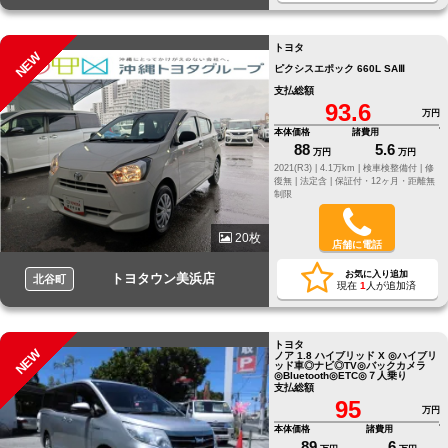
トヨタ
NEW
ピクシスエポック 660L SAⅢ
支払総額
93.6
万円
本体価格
諸費用
88
5.6
万円
万円
2021(R3) |
4.1万km |
検車検整備付 |
修
復無 |
法定含 |
保証付・12ヶ月・距離無
制限
20枚
店舗に電話
お気に入り追加
トヨタウン美浜店
北谷町
現在
1
人が追加済
トヨタ
NEW
ノア 1.8 ハイブリッド X ◎ハイブリ
ッド車◎ナビ◎TV◎バックカメラ
◎Bluetooth◎ETC◎７人乗り
支払総額
95
万円
本体価格
諸費用
89
6