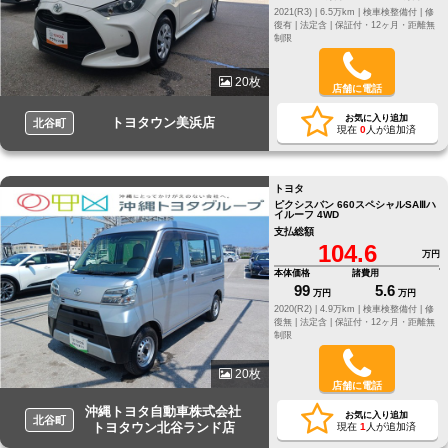
2021(R3) |
6.5万km |
検車検整備付 |
修
復有 |
法定含 |
保証付・12ヶ月・距離無
制限
20枚
店舗に電話
お気に入り追加
トヨタウン美浜店
北谷町
現在
0
人が追加済
トヨタ
ピクシスバン 660スペシャルSAⅢハ
イルーフ 4WD
支払総額
104.6
万円
本体価格
諸費用
99
5.6
万円
万円
2020(R2) |
4.9万km |
検車検整備付 |
修
復無 |
法定含 |
保証付・12ヶ月・距離無
制限
20枚
店舗に電話
沖縄トヨタ自動車株式会社
お気に入り追加
北谷町
トヨタウン北谷ランド店
現在
1
人が追加済