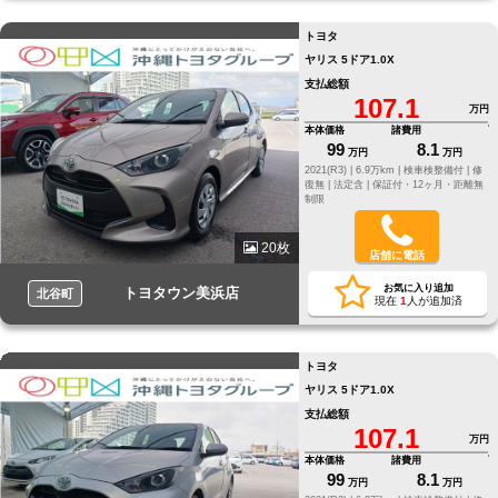
トヨタ
ヤリス 5ドア1.0X
支払総額
107.1
万円
本体価格
諸費用
99
8.1
万円
万円
2021(R3) |
6.9万km |
検車検整備付 |
修
復無 |
法定含 |
保証付・12ヶ月・距離無
制限
20枚
店舗に電話
お気に入り追加
トヨタウン美浜店
北谷町
現在
1
人が追加済
トヨタ
ヤリス 5ドア1.0X
支払総額
107.1
万円
本体価格
諸費用
99
8.1
万円
万円