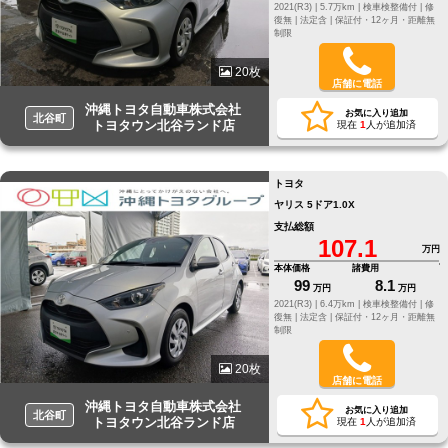
2021(R3) |
5.7万km |
検車検整備付 |
修
復無 |
法定含 |
保証付・12ヶ月・距離無
制限
20枚
店舗に電話
沖縄トヨタ自動車株式会社
お気に入り追加
北谷町
トヨタウン北谷ランド店
現在
1
人が追加済
トヨタ
ヤリス 5ドア1.0X
支払総額
107.1
万円
本体価格
諸費用
99
8.1
万円
万円
2021(R3) |
6.4万km |
検車検整備付 |
修
復無 |
法定含 |
保証付・12ヶ月・距離無
制限
20枚
店舗に電話
沖縄トヨタ自動車株式会社
お気に入り追加
北谷町
トヨタウン北谷ランド店
現在
1
人が追加済