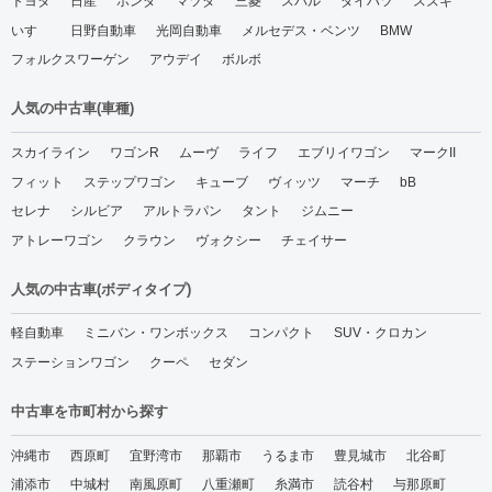
トヨタ
日産
ホンダ
マツダ
三菱
スバル
ダイハツ
スズキ
いすゞ
日野自動車
光岡自動車
メルセデス・ベンツ
BMW
フォルクスワーゲン
アウデイ
ボルボ
人気の中古車(車種)
スカイライン
ワゴンR
ムーヴ
ライフ
エブリイワゴン
マークII
フィット
ステップワゴン
キューブ
ヴィッツ
マーチ
bB
セレナ
シルビア
アルトラパン
タント
ジムニー
アトレーワゴン
クラウン
ヴォクシー
チェイサー
人気の中古車(ボディタイプ)
軽自動車
ミニバン・ワンボックス
コンパクト
SUV・クロカン
ステーションワゴン
クーペ
セダン
中古車を市町村から探す
沖縄市
西原町
宜野湾市
那覇市
うるま市
豊見城市
北谷町
浦添市
中城村
南風原町
八重瀬町
糸満市
読谷村
与那原町