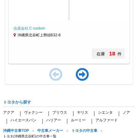
合資会社 C custom
沖縄県北谷町上勢頭632-6
18
在庫
件
Item
1
of
トヨタから探す
4
アクア
ヴォクシー
プリウス
ヤリス
シエンタ
ノア
｜
｜
｜
｜
｜
ハイエースバン
ハリアー
ルーミー
アルファード
｜
｜
｜
｜
沖縄中古車TOP
中古車メーカー
トヨタの中古車
トヨタ(沖縄県北谷町)の中古車一覧