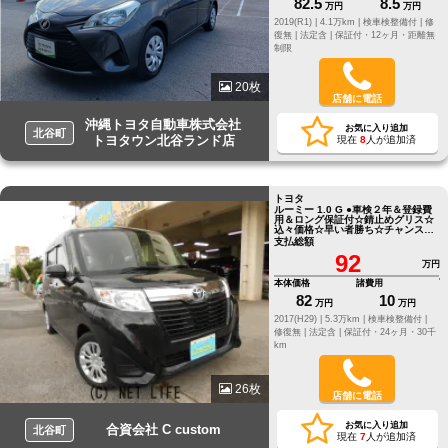
82.5
8.5
万円
万円
2019(R1) |
4.1万km |
検車検整備付 |
修
復無 |
法定含 |
保証付・12ヶ月・距離無
制限
20枚
店舗に電話
沖縄トヨタ自動車株式会社
お気に入り追加
北谷町
トヨタウン北谷ランド店
現在
8
人が追加済
トヨタ
ルーミー 1.0 G ●車検２年＆登録費
用＆ロング保証付☆錆止めグリス☆
込々価格☆早い者勝ち☆チャンス☆
大チャンス
支払総額
92
万円
本体価格
諸費用
82
10
万円
万円
2017(H29) |
5.3万km |
検車検整備付 |
修復無 |
法定含 |
保証付・24ヶ月・30千
km
26枚
店舗に電話
お気に入り追加
合資会社 C custom
北谷町
現在
7
人が追加済