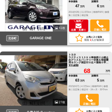
本体価格
諸費用
47
6
万円
万円
2014(H26) |
11.8万km |
検検R9/9 |
修復
無 |
法定無 |
保証無
＼無料／
41枚
店舗に電話
在庫・見積り
お気に入り追加
GARAGE ONE
北谷町
現在
2
人が追加済
トヨタ
ラクティス 1.3 X ☆車検残り☆錆止
めグリス＆バッテリー交換＆登録費
用＆ロング保証付☆込々価格☆早い
者勝ち☆大チャンス☆
支払総額
68
万円
本体価格
諸費用
63
5
万円
万円
2015(H27) |
4.3万km |
検検R9/9 |
修復
無 |
法定無 |
保証付・24ヶ月・30千km
27枚
店舗に電話
お気に入り追加