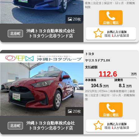
復無 |
法定含 |
保証付・12ヶ月・距離無
制限
20枚
店舗に電話
沖縄トヨタ自動車株式会社
お気に入り追加
北谷町
トヨタウン北谷ランド店
現在
1
人が追加済
トヨタ
ヤリス 5ドア1.0X
支払総額
112.6
万円
本体価格
諸費用
104.5
8.1
万円
万円
2021(R3) |
6万km |
検車検整備付 |
修復
無 |
法定含 |
保証付・12ヶ月・距離無制
限
20枚
店舗に電話
沖縄トヨタ自動車株式会社
お気に入り追加
北谷町
トヨタウン北谷ランド店
現在
1
人が追加済