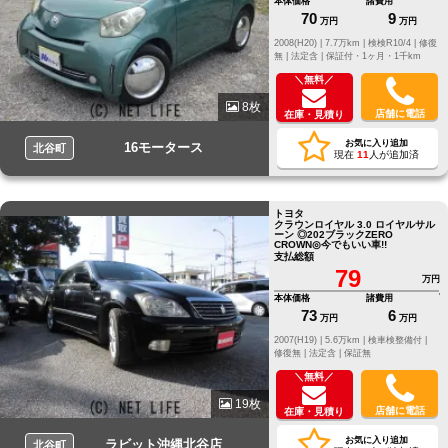
本体価格
諸費用
70
9
万円
万円
2008(H20) |
7.7万km |
検検R10/4 |
修復
無 |
法定含 |
保証付・1ヶ月・1千km
＼無料／
8枚
店舗に電話
在庫・見積り
お気に入り追加
16モータース
北谷町
現在
11
人が追加済
トヨタ
クラウンロイヤル 3.0 ロイヤルサル
ーン ◎202ブラックZERO
CROWN◎今でもいい車!!
支払総額
79
万円
本体価格
諸費用
73
6
万円
万円
2007(H19) |
5.6万km |
検車検整備付 |
修復無 |
法定含 |
保証無
＼無料／
19枚
店舗に電話
在庫・見積り
お気に入り追加
ラビット沖縄北谷店
北谷町