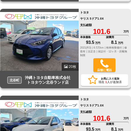
トヨタ
ヤリス 5ドア1.0X
支払総額
101.6
万円
本体価格
諸費用
93.5
8.1
万円
万円
2021(R3) |
6.5万km |
検車検整備付 |
修
復有 |
法定含 |
保証付・12ヶ月・距離無
制限
20枚
店舗に電話
沖縄トヨタ自動車株式会社
お気に入り追加
北谷町
トヨタウン北谷ランド店
現在
1
人が追加済
トヨタ
ヤリス 5ドア1.0X
支払総額
101.6
万円
本体価格
諸費用
93.5
8.1
万円
万円