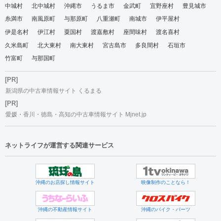
中城村
北中城村
沖縄市
うるま市
金武町
宜野座村
豊見城市
糸満市
南風原町
与那原町
八重瀬町
南城市
伊平屋村
伊是名村
伊江村
粟国村
渡嘉敷村
座間味村
渡名喜村
久米島町
北大東村
南大東村
宮古島市
多良間村
石垣市
竹富町
与那国町
[PR]
新潟県の中古車情報サイト くるまる
[PR]
愛媛・香川・徳島・高知の中古車情報サイト Mjnet.jp
ネットライフが運営する関連サービス
沖縄のお店探し情報サイト
映像制作のことなら！
沖縄の不動産情報サイト
沖縄のバイク・パーツ