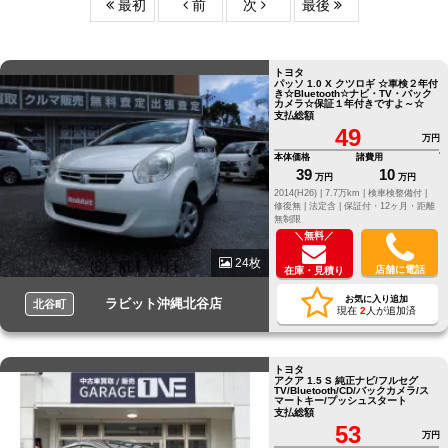
最初
前
次
最後
トヨタ
パッソ 1.0 X クツロギ ☆車検２年付
き☆Bluetooth☆ナビ・TV・バック
カメラ☆保証１年付きですよ～☆
支払総額
49
万円
本体価格
諸費用
39
10
万円
万円
2014(H26) |
7.7万km |
検車検整備付 |
修復無 |
法定含 |
保証付・12ヶ月・距離
無制限
＼無料／
24枚
店舗に電話
在庫・見積り
お気に入り追加
ラビット沖縄北谷店
北谷町
現在
2
人が追加済
トヨタ
アクア 1.5 S 純正ナビ/フルセグ
TV/Bluetooth/CD/バックカメラ/ス
マートキー/プッシュスタート
支払総額
53
万円