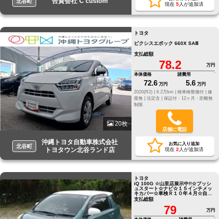
合資会社 C custom
北谷町
現在
5
人が追加済
トヨタ
ピクシスエポック 660X SAⅢ
支払総額
78.2
万円
本体価格
諸費用
72.6
5.6
万円
万円
2020(R2) |
6.2万km |
検車検整備付 |
修
復無 |
法定含 |
保証付・12ヶ月・距離無
制限
20枚
店舗に電話
沖縄トヨタ自動車株式会社
お気に入り追加
北谷町
トヨタウン北谷ランド店
現在
2
人が追加済
トヨタ
iQ 100G ☆山里店展示中!!☆プッシ
ュスタート☆ナビ☆１５インチメッ
キカバー☆車検Ｒ１０年４月☆自動
車税込み
支払総額
79
万円