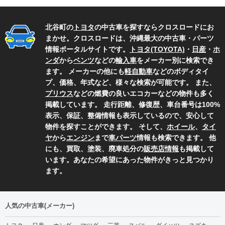
北谷町の
トヨタ
の中古車を探すならクロスロードにお
まかせ。クロスロードは、沖縄最大の中古車・パーツ
情報ポータルサイトです。
トヨタ(TOYOTA)
・
日産
・
ホ
ンダ
から
ベンツ
などの
輸入車
をメーカー別に検索でき
ます。 メーカーの他にも
軽自動車
などのボディタイ
プ、価格、年式など、様々な検索が可能です。 また、
プリウス
などの燃費の良いエコカーなどの物件も多く
掲載しています。 走行距離、修復歴、車台番号は100%
表示、保証、整備情報も表示しているので、安心して
物件を探すことができます。 そして、
ホイール
、
タイ
ヤ
から
エンジン
まで
車パーツ
情報も検索できます。 他
にも、買取、塗装、廃車処分の
販売店情報
も掲載して
います。あなたの希望にあった物件がきっと見つかり
ます。
人気の中古車(メーカー)