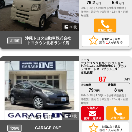
79.2
5.6
万円
万円
2017(H29) |
5.9万km |
検車検整備付 |
修復無 |
法定含 |
保証付・12ヶ月・距離
無制限
20枚
店舗に電話
沖縄トヨタ自動車株式会社
お気に入り追加
北谷町
トヨタウン北谷ランド店
現在
1
人が追加済
トヨタ
アクア 1.5 S 社外ナビ/フルセグ
TV/Bluetooth/CD/DVD/バックカメ
ラ/スマートキー/プッシュS
支払総額
87
万円
本体価格
諸費用
79
8
万円
万円
2014(H26) |
1.5万km |
検車検整備付 |
修復無 |
法定含 |
保証付・12ヶ月・距離
無制限
＼無料／
41枚
店舗に電話
在庫・見積り
お気に入り追加
GARAGE ONE
北谷町
現在
1
人が追加済