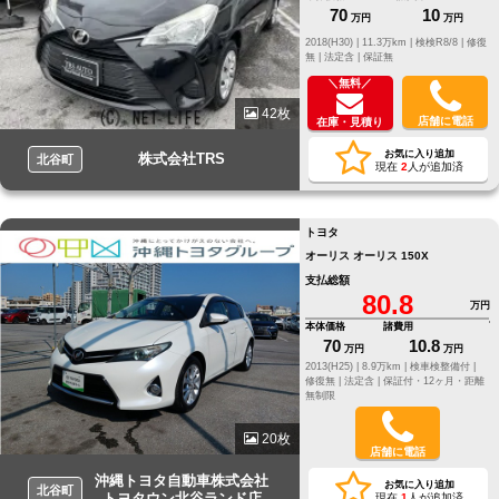
70
10
万円
万円
2018(H30) |
11.3万km |
検検R8/8 |
修復
無 |
法定含 |
保証無
＼無料／
42枚
店舗に電話
在庫・見積り
お気に入り追加
株式会社TRS
北谷町
現在
2
人が追加済
トヨタ
オーリス オーリス 150X
支払総額
80.8
万円
本体価格
諸費用
70
10.8
万円
万円
2013(H25) |
8.9万km |
検車検整備付 |
修復無 |
法定含 |
保証付・12ヶ月・距離
無制限
20枚
店舗に電話
沖縄トヨタ自動車株式会社
お気に入り追加
北谷町
トヨタウン北谷ランド店
現在
1
人が追加済