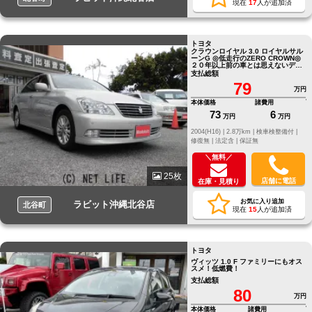
現在
17
人が追加済
トヨタ
クラウンロイヤル 3.0 ロイヤルサル
ーンG ◎低走行のZERO CROWN◎
２０年以上前の車とは思えないデザ
イン!!◎全席レザーシート
支払総額
79
万円
本体価格
諸費用
73
6
万円
万円
2004(H16) |
2.8万km |
検車検整備付 |
修復無 |
法定含 |
保証無
＼無料／
25枚
店舗に電話
在庫・見積り
お気に入り追加
ラビット沖縄北谷店
北谷町
現在
15
人が追加済
トヨタ
ヴィッツ 1.0 F ファミリーにもオス
スメ！低燃費！
支払総額
80
万円
本体価格
諸費用