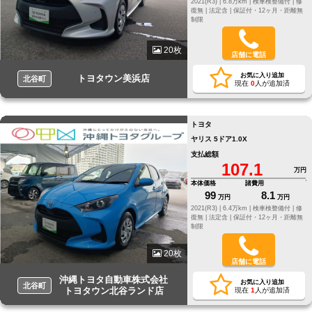
2021(R3) |
6.8万km |
検車検整備付 |
修
復無 |
法定含 |
保証付・12ヶ月・距離無
制限
20枚
店舗に電話
お気に入り追加
トヨタウン美浜店
北谷町
現在
0
人が追加済
トヨタ
ヤリス 5ドア1.0X
支払総額
107.1
万円
本体価格
諸費用
99
8.1
万円
万円
2021(R3) |
6.4万km |
検車検整備付 |
修
復無 |
法定含 |
保証付・12ヶ月・距離無
制限
20枚
店舗に電話
沖縄トヨタ自動車株式会社
お気に入り追加
北谷町
トヨタウン北谷ランド店
現在
1
人が追加済