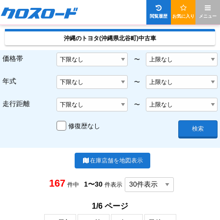
閲覧履歴
お気に入り
メニュー
沖縄のトヨタ(沖縄県北谷町)中古車
価格帯
〜
年式
〜
走行距離
〜
修復歴なし
検索
在庫店舗を地図表示
167
1〜30
件中
件表示
1/6 ページ