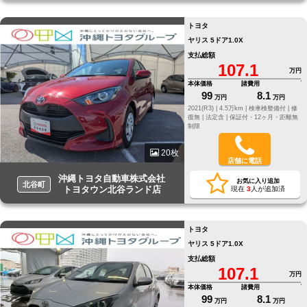
トヨタ
ヤリス 5ドア1.0X
支払総額
107.1
万円
本体価格
諸費用
99
8.1
万円
万円
2021(R3) |
4.5万km |
検車検整備付 |
修
復無 |
法定含 |
保証付・12ヶ月・距離無
制限
20枚
店舗に電話
沖縄トヨタ自動車株式会社
お気に入り追加
北谷町
トヨタウン北谷ランド店
現在
3
人が追加済
トヨタ
ヤリス 5ドア1.0X
支払総額
107.1
万円
本体価格
諸費用
99
8.1
万円
万円