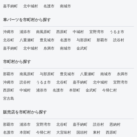
嘉手納町
北中城村
名護市
南城市
車パーツを市町村から探す
沖縄市
浦添市
南風原町
西原町
中城村
宜野湾市
うるま市
北谷町
八重瀬町
豊見城市
名護市
与那原町
那覇市
読谷村
嘉手納町
北中城村
糸満市
南城市
金武町
市町村から探す
那覇市
南風原町
与那原町
豊見城市
八重瀬町
南城市
糸満市
沖縄市
読谷村
うるま市
北谷町
嘉手納町
北中城村
宜野湾市
西原町
中城村
浦添市
名護市
本部町
金武町
今帰仁村
宮古島
販売店を市町村から探す
那覇市
浦添市
宜野湾市
北谷町
嘉手納町
読谷村
恩納村
名護市
本部町
今帰仁村
大宜味村
国頭村
東村
西原町