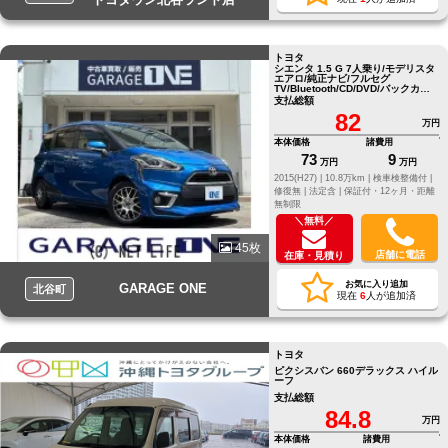
トヨタ
シエンタ 1.5 G 7人乗り/モデリスタ
エアロ/純正ナビ/フルセグ
TV/Bluetooth/CD/DVD/バックカメ
ラ
支払総額
82
万円
本体価格
諸費用
73
9
万円
万円
2015(H27) |
10.8万km |
検車検整備付 |
修復無 |
法定含 |
保証付・12ヶ月・距離
無制限
＼無料／
45枚
店舗に電話
在庫・見積り
お気に入り追加
GARAGE ONE
北谷町
現在
6
人が追加済
トヨタ
ピクシスバン 660デラックス ハイル
ーフ
支払総額
84.8
万円
本体価格
諸費用