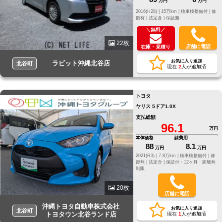
万円
万円
2016(H28) |
15万km |
検車検整備付 |
修
復有 |
法定含 |
保証無
＼無料／
22枚
店舗に電話
在庫・見積り
お気に入り追加
ラビット沖縄北谷店
北谷町
現在
2
人が追加済
トヨタ
ヤリス 5ドア1.0X
支払総額
96.1
万円
本体価格
諸費用
88
8.1
万円
万円
2021(R3) |
7.8万km |
検車検整備付 |
修
復無 |
法定含 |
保証付・12ヶ月・距離無
制限
20枚
店舗に電話
沖縄トヨタ自動車株式会社
お気に入り追加
北谷町
トヨタウン北谷ランド店
現在
1
人が追加済