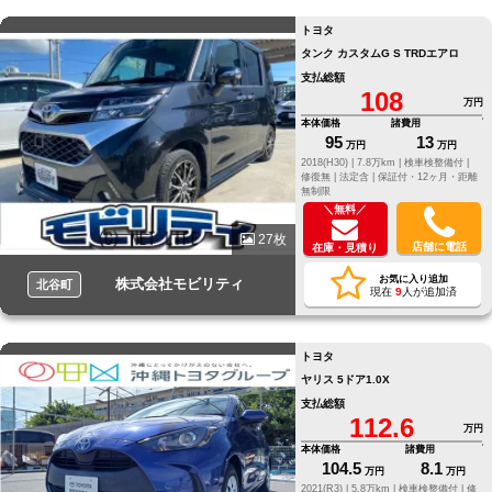
トヨタ
タンク カスタムG S TRDエアロ
支払総額
108
万円
本体価格
諸費用
95
13
万円
万円
2018(H30) |
7.8万km |
検車検整備付 |
修復無 |
法定含 |
保証付・12ヶ月・距離
無制限
＼無料／
27枚
店舗に電話
在庫・見積り
お気に入り追加
株式会社モビリティ
北谷町
現在
9
人が追加済
トヨタ
ヤリス 5ドア1.0X
支払総額
112.6
万円
本体価格
諸費用
104.5
8.1
万円
万円
2021(R3) |
5.8万km |
検車検整備付 |
修