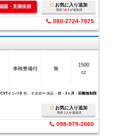
お気に入り追加
庫確認・見積依頼
現在
18
人が追加済
080-2724-7975
万
1500
車検整備付
無
cc
：
CVTインパネ
色：
イエロー
保証：
付・3ヶ月・距離無制限
お気に入り追加
現在
1
人が追加済
098-979-2060