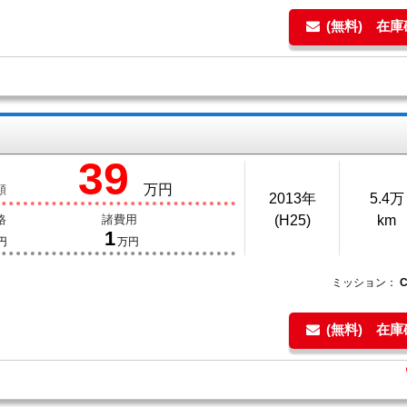
(無料) 在
39
万円
額
2013年
5.4万
格
諸費用
(H25)
km
1
円
万円
ミッション：
(無料) 在