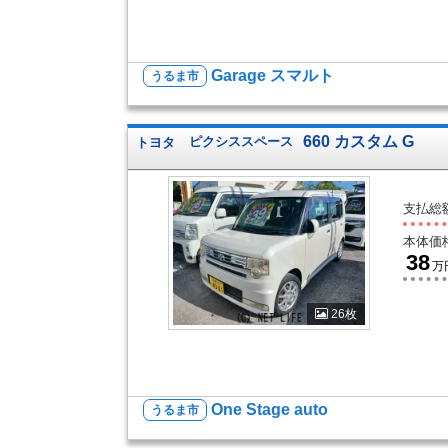
Garage スマルト
うるま市
660 カスタム G
トヨタ
ピクシススペース
支払総
本体価
38
万
26枚
One Stage auto
うるま市