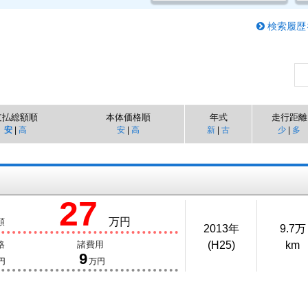
検索履歴
支払総額順
本体価格順
年式
走行距離
安
|
高
安
|
高
新
|
古
少
|
多
27
万円
額
2013年
9.7万
格
諸費用
(H25)
km
9
円
万円