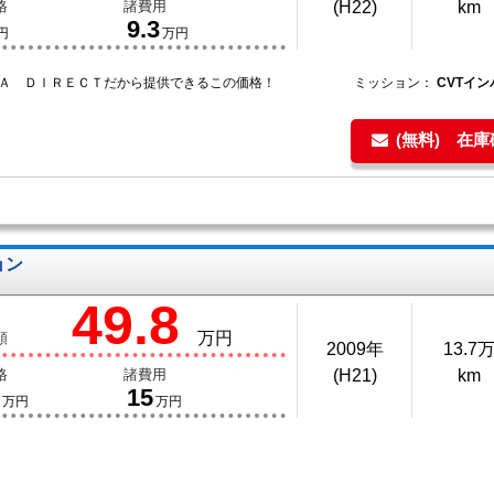
格
諸費用
(H22)
km
9.3
円
万円
ＴＡ ＤＩＲＥＣＴだから提供できるこの価格！
ミッション：
CVTイン
(無料) 在
ョン
49.8
万円
額
2009年
13.7
格
諸費用
(H21)
km
15
万円
万円