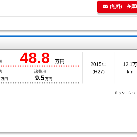
(無料) 在
48.8
万円
額
2015年
12.1
格
諸費用
(H27)
km
9.5
万円
万円
ミッション