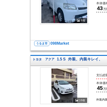
本体価
43
万
8枚
098Market
うるま市
1.5 S
外装、内装キレイ、
トヨタ
アクア
支払総
本体価
45
万
外装内
16枚