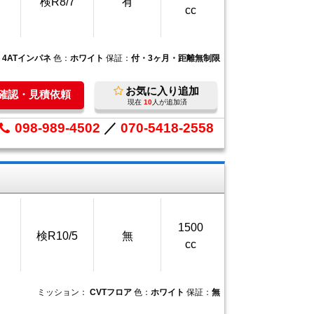
検R8/7
有
cc
：
4ATインパネ
色：
ホワイト
保証：
付・3ヶ月・距離無制限
お気に入り追加
庫確認・見積依頼
現在
10
人が追加済
098-989-4502
／
070-5418-2558
1500
検R10/5
無
cc
ミッション：
CVTフロア
色：
ホワイト
保証：
無