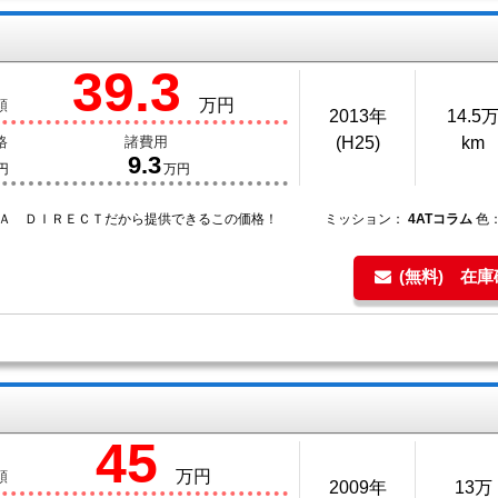
39.3
万円
額
2013年
14.5
格
諸費用
(H25)
km
9.3
円
万円
ＴＡ ＤＩＲＥＣＴだから提供できるこの価格！
ミッション：
4ATコラム
色
(無料) 在
45
万円
額
2009年
13万