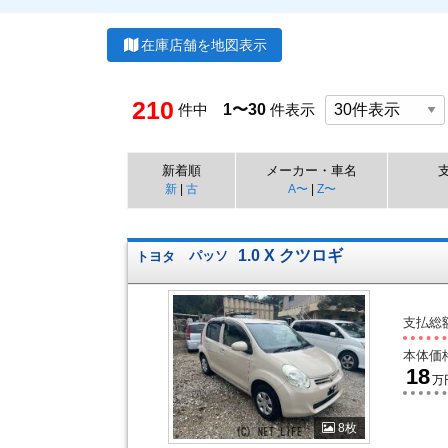
在庫店舗を地図表示
210
件中
1〜30
件表示
新着順
メーカー・車名
新
|
古
A〜
|
Z〜
1.0 X クツロギ
トヨタ
パッソ
支払総
本体価
18
万
8枚