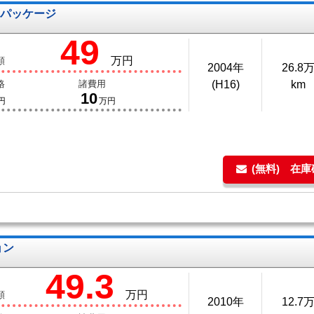
ートパッケージ
49
万円
額
2004年
26.8
格
諸費用
(H16)
km
10
円
万円
(無料) 在
ョン
49.3
万円
額
2010年
12.7