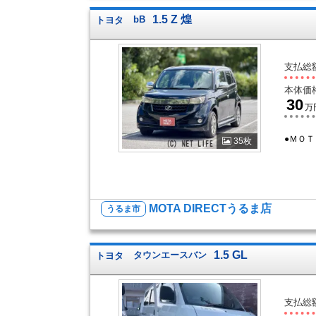
1.5 Z 煌
トヨタ
bB
支払総
本体価
30
万
●ＭＯ
35枚
MOTA DIRECTうるま店
うるま市
1.5 GL
トヨタ
タウンエースバン
支払総