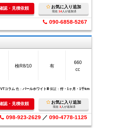
お気に入り追加
庫確認・見積依頼
現在
14
人が追加済
090-6858-5267
660
検R8/10
有
cc
CVTコラム
色：
パールホワイトⅢ
保証：
付・1ヶ月・1千km
お気に入り追加
庫確認・見積依頼
現在
3
人が追加済
098-923-2629
／
090-4778-1125