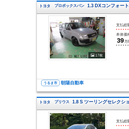
1.3 DXコンフォ
トヨタ
プロボックスバン
支払総
本体価
39
万
17枚
朝陽自動車
うるま市
1.8 S ツーリングセレクシ
トヨタ
プリウス
支払総