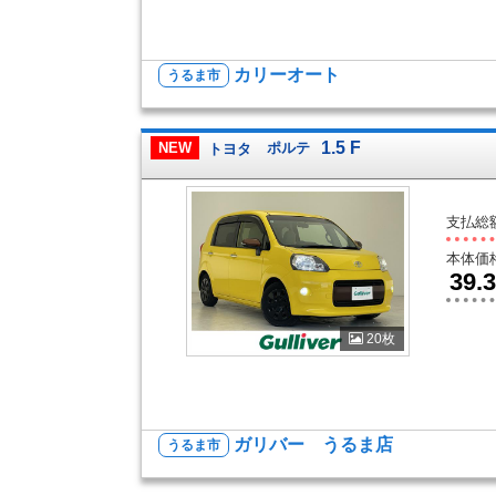
カリーオート
うるま市
1.5 F
NEW
トヨタ
ポルテ
支払総
本体価
39.3
20枚
ガリバー うるま店
うるま市