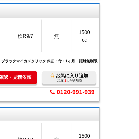
万
1500
検R9/7
無
cc
：
ブラックマイカメタリック
保証：
付・1ヶ月・距離無制限
お気に入り追加
庫確認・見積依頼
現在
1
人が追加済
0120-991-939
1500