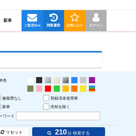
新車
ご意見Box
閲覧履歴
お気に入り
ログイン
体色
修復歴なし
登録済未使用車
新車
売却を除く
ーワード
210
リセット
台 検索する