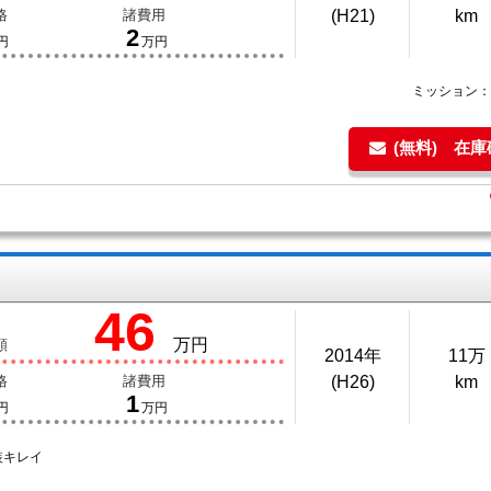
格
諸費用
(H21)
km
2
円
万円
ミッション
(無料) 在
46
万円
額
2014年
11万
格
諸費用
(H26)
km
1
円
万円
装キレイ