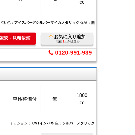
cc
パネ
色：
アイスバーグシルバーマイカメタリック
保証：
無
お気に入り追加
庫確認・見積依頼
現在
1
人が追加済
0120-991-939
万
1800
車検整備付
無
cc
ミッション：
CVTインパネ
色：
シルバーメタリック