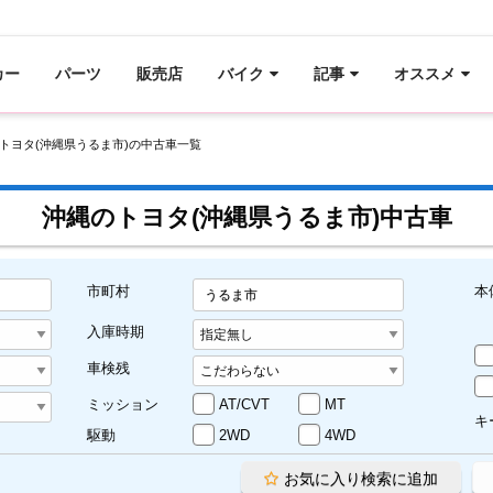
カー
パーツ
販売店
バイク
記事
オススメ
トヨタ(沖縄県うるま市)の中古車一覧
沖縄のトヨタ(沖縄県うるま市)中古車
市町村
本
うるま市
入庫時期
車検残
ミッション
AT/CVT
MT
キ
駆動
2WD
4WD
お気に入り検索に追加