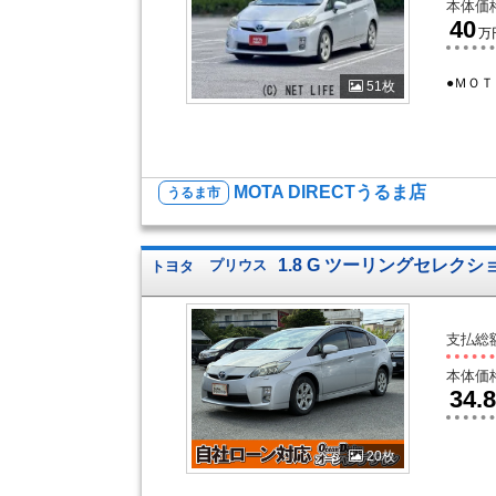
本体価
40
万
●ＭＯ
51枚
MOTA DIRECTうるま店
うるま市
1.8 G ツーリングセレクシ
トヨタ
プリウス
支払総
本体価
34.8
20枚