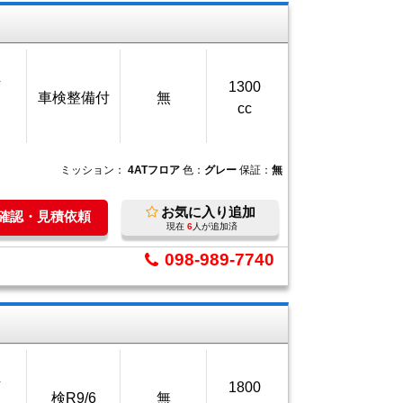
万
1300
車検整備付
無
cc
ミッション：
4ATフロア
色：
グレー
保証：
無
お気に入り追加
庫確認・見積依頼
現在
6
人が追加済
098-989-7740
万
1800
検R9/6
無