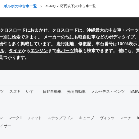
ボルボの中古車一覧
XC60(170万円以下)の中古車一覧
らクロスロードにおまかせ。クロスロードは、沖縄最大の中古車・パー
ー別に検索できます。 メーカーの他にも
軽自動車
などのボディタイプ、
物件も多く掲載しています。 走行距離、修復歴、車台番号は100%表
ル
、
タイヤ
から
エンジン
まで
車パーツ
情報も検索できます。 他にも、
見つかります。
ツ
スズキ
いすゞ
日野自動車
光岡自動車
メルセデス・ベンツ
BM
ン
マークII
フィット
ステップワゴン
キューブ
ヴィッツ
マーチ
イサー