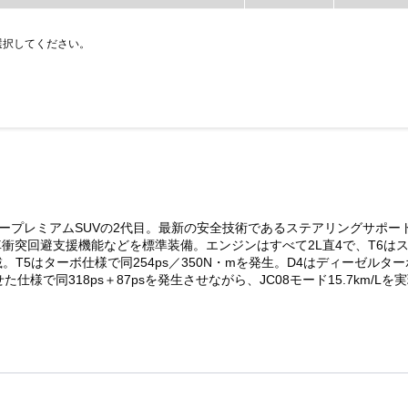
選択してください。
ラープレミアムSUVの2代目。最新の安全技術であるステアリングサポ
衝突回避支援機能などを標準装備。エンジンはすべて2L直4で、T6は
載。T5はターボ仕様で同254ps／350N・mを発生。D4はディーゼルター
で同318ps＋87psを発生させながら、JC08モード15.7km/Lを実現