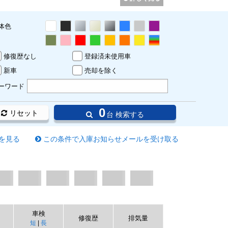
体色
修復歴なし
登録済未使用車
新車
売却を除く
ーワード
0
リセット
台 検索する
を見る
この条件で入庫お知らせメールを受け取る
車検
修復歴
排気量
短
|
長