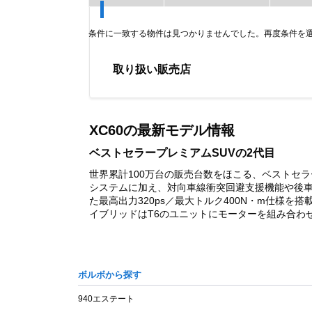
条件に一致する物件は見つかりませんでした。再度条件を
取り扱い販売店
Item
1
of
XC60の最新モデル情報
0
ベストセラープレミアムSUVの2代目
世界累計100万台の販売台数をほこる、ベストセ
システムに加え、対向車線衝突回避支援機能や後車
た最高出力320ps／最大トルク400N・m仕様を搭
イブリッドはT6のユニットにモーターを組み合わせた仕様
ボルボから探す
940エステート