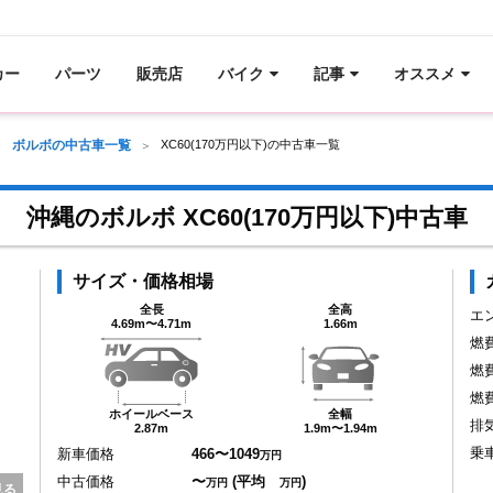
カー
パーツ
販売店
バイク
記事
オススメ
ボルボの中古車一覧
XC60(170万円以下)の中古車一覧
沖縄のボルボ XC60(170万円以下)中古車
サイズ・価格相場
全長
全高
エ
4.69m〜4.71m
1.66m
燃
燃
燃
ホイールベース
全幅
排
2.87m
1.9m〜1.94m
乗
新車価格
466〜1049
万円
中古価格
〜
(平均
)
万円
万円
見る