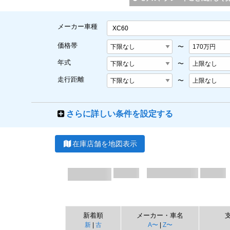
メーカー車種
XC60
価格帯
〜
年式
〜
走行距離
〜
さらに詳しい条件を設定する
在庫店舗を地図表示
新着順
メーカー・車名
新
|
古
A〜
|
Z〜