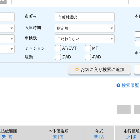
市町村
本
市町村選択
入庫時期
車検残
ミッション
AT/CVT
MT
キ
駆動
2WD
4WD
お気に入り検索に追加
検索履歴
支払総額順
本体価格順
年式
走行距離
安
|
高
安
|
高
新
|
古
少
|
多