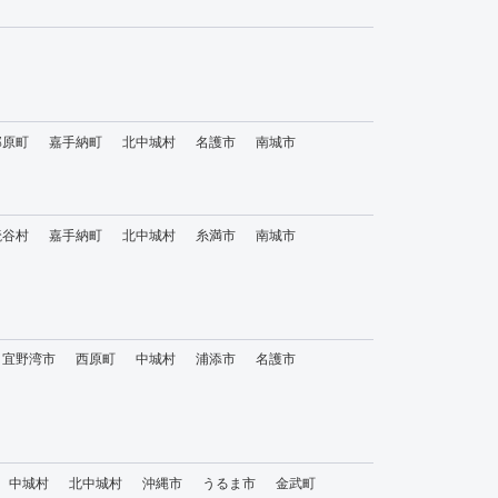
那原町
嘉手納町
北中城村
名護市
南城市
読谷村
嘉手納町
北中城村
糸満市
南城市
宜野湾市
西原町
中城村
浦添市
名護市
中城村
北中城村
沖縄市
うるま市
金武町