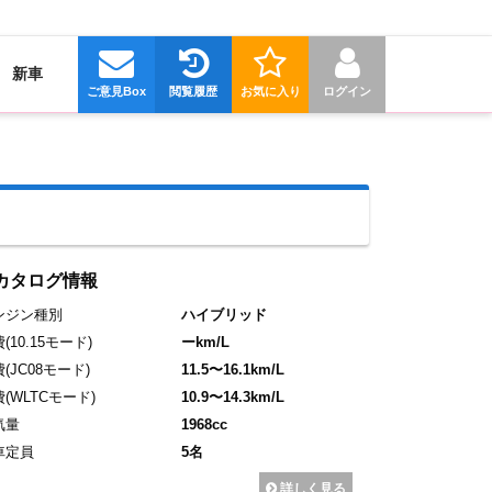
新車
ご意見Box
閲覧履歴
お気に入り
ログイン
カタログ情報
ンジン種別
ハイブリッド
費
(10.15モード)
ーkm/L
費
(JC08モード)
11.5〜16.1km/L
費
(WLTCモード)
10.9〜14.3km/L
気量
1968cc
車定員
5名
詳しく見る