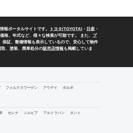
ツ情報ポータルサイトです。
トヨタ(TOYOTA)
・
日産
・
価格、年式など、様々な検索が可能です。 また、
プ
示、保証、整備情報も表示しているので、安心して物件
買取、塗装、廃車処分の
販売店情報
も掲載していま
W
フォルクスワーゲン
アウデイ
ボルボ
bB
セレナ
シルビア
アルトラパン
タント