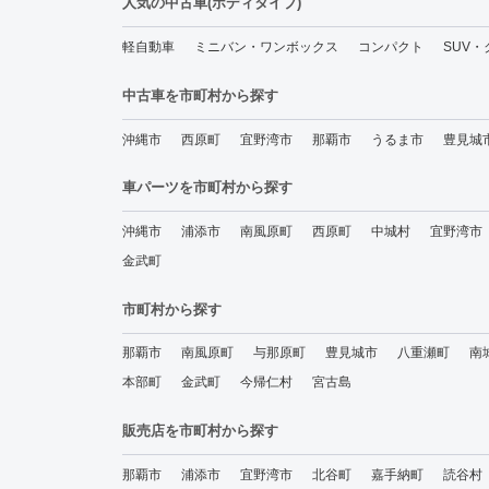
人気の中古車(ボディタイプ)
軽自動車
ミニバン・ワンボックス
コンパクト
SUV
中古車を市町村から探す
沖縄市
西原町
宜野湾市
那覇市
うるま市
豊見城
車パーツを市町村から探す
沖縄市
浦添市
南風原町
西原町
中城村
宜野湾市
金武町
市町村から探す
那覇市
南風原町
与那原町
豊見城市
八重瀬町
南
本部町
金武町
今帰仁村
宮古島
販売店を市町村から探す
那覇市
浦添市
宜野湾市
北谷町
嘉手納町
読谷村