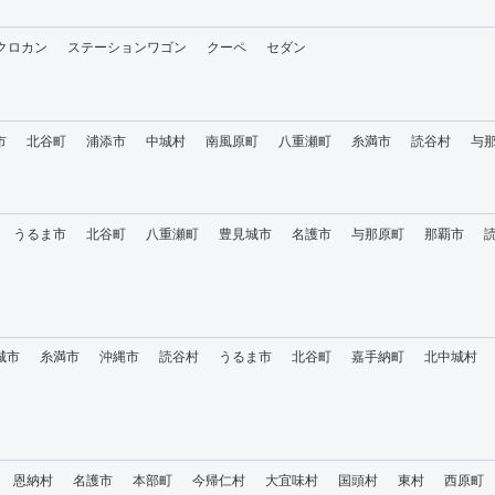
・クロカン
ステーションワゴン
クーペ
セダン
市
北谷町
浦添市
中城村
南風原町
八重瀬町
糸満市
読谷村
与
うるま市
北谷町
八重瀬町
豊見城市
名護市
与那原町
那覇市
城市
糸満市
沖縄市
読谷村
うるま市
北谷町
嘉手納町
北中城村
恩納村
名護市
本部町
今帰仁村
大宜味村
国頭村
東村
西原町