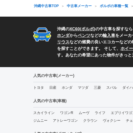
沖縄中古車TOP
中古車メーカー
ボルボの車種一覧
沖縄の
XC60
(
ボルボ
)の中古車を探すな
ホンダ
から
ベンツ
などの
輸入車
をメーカ
リウス
などの燃費の良いエコカーなどの
を探すことができます。 そして、
ホイー
す。あなたの希望にあった物件がきっと
人気の中古車(メーカー)
トヨタ
日産
ホンダ
マツダ
三菱
スバル
ダイハ
人気の中古車(車種)
スカイライン
ワゴンR
ムーヴ
ライフ
エブリイワゴ
ジムニー
アトレーワゴン
クラウン
ヴォクシー
チェ