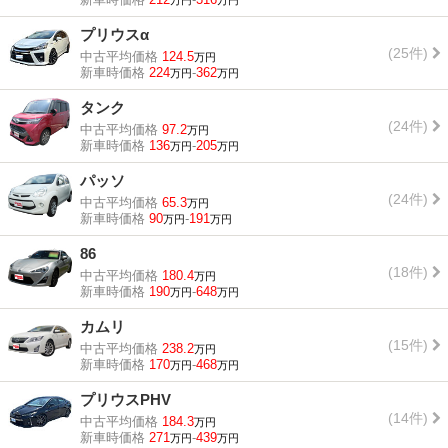
万円
万円
プリウスα
(25件)
中古平均価格
124.5
万円
新車時価格
224
-
362
万円
万円
タンク
(24件)
中古平均価格
97.2
万円
新車時価格
136
-
205
万円
万円
パッソ
(24件)
中古平均価格
65.3
万円
新車時価格
90
-
191
万円
万円
86
(18件)
中古平均価格
180.4
万円
新車時価格
190
-
648
万円
万円
カムリ
(15件)
中古平均価格
238.2
万円
新車時価格
170
-
468
万円
万円
プリウスPHV
(14件)
中古平均価格
184.3
万円
新車時価格
271
-
439
万円
万円