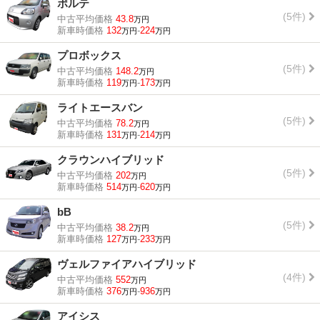
ポルテ
(5件)
中古平均価格
43.8
万円
新車時価格
132
-
224
万円
万円
プロボックス
(5件)
中古平均価格
148.2
万円
新車時価格
119
-
173
万円
万円
ライトエースバン
(5件)
中古平均価格
78.2
万円
新車時価格
131
-
214
万円
万円
クラウンハイブリッド
(5件)
中古平均価格
202
万円
新車時価格
514
-
620
万円
万円
bB
(5件)
中古平均価格
38.2
万円
新車時価格
127
-
233
万円
万円
ヴェルファイアハイブリッド
(4件)
中古平均価格
552
万円
新車時価格
376
-
936
万円
万円
アイシス