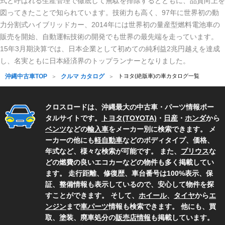
式と呼ばれる生産管理で徹底して無駄を排除するとともに、品質向上を
図ってきたことで知られています。技術力も高く、97年に世界初の動
力分割式ハイブリッドカー、2014年には世界初の量産型燃料電池車の
販売を開始、自動運転技術の開発でも世界の最先端を走っています。
15年3月期決算では、日本企業として初めての純利益2兆円越えを達成
し、名実ともに日本経済界のトップランナーとなりました。
沖縄中古車TOP
クルマ カタログ
トヨタ(絶版車)の車カタログ一覧
クロスロードは、沖縄最大の中古車・パーツ情報ポー
タルサイトです。
トヨタ(TOYOTA)
・
日産
・
ホンダ
から
ベンツ
などの
輸入車
をメーカー別に検索できます。 メ
ーカーの他にも
軽自動車
などのボディタイプ、価格、
年式など、様々な検索が可能です。 また、
プリウス
な
どの燃費の良いエコカーなどの物件も多く掲載してい
ます。 走行距離、修復歴、車台番号は100%表示、保
証、整備情報も表示しているので、安心して物件を探
すことができます。 そして、
ホイール
、
タイヤ
から
エ
ンジン
まで
車パーツ
情報も検索できます。 他にも、買
取、塗装、廃車処分の
販売店情報
も掲載しています。