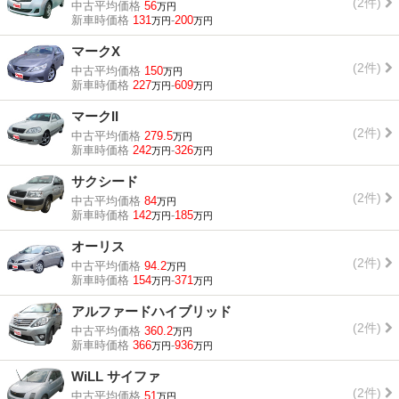
(2件)
中古平均価格
56
万円
新車時価格
131
-
200
万円
万円
マークX
(2件)
中古平均価格
150
万円
新車時価格
227
-
609
万円
万円
マークII
(2件)
中古平均価格
279.5
万円
新車時価格
242
-
326
万円
万円
サクシード
(2件)
中古平均価格
84
万円
新車時価格
142
-
185
万円
万円
オーリス
(2件)
中古平均価格
94.2
万円
新車時価格
154
-
371
万円
万円
アルファードハイブリッド
(2件)
中古平均価格
360.2
万円
新車時価格
366
-
936
万円
万円
WiLL サイファ
(2件)
中古平均価格
51
万円