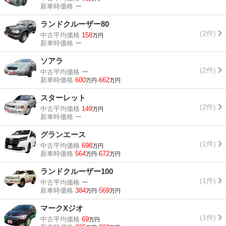
新車時価格
ー
ランドクルーザー80
(2件)
中古平均価格
158
万円
新車時価格
ー
ソアラ
(2件)
中古平均価格
ー
新車時価格
600
-
662
万円
万円
スターレット
(2件)
中古平均価格
149
万円
新車時価格
ー
グランエース
(1件)
中古平均価格
698
万円
新車時価格
564
-
672
万円
万円
ランドクルーザー100
(1件)
中古平均価格
ー
新車時価格
384
-
569
万円
万円
マークXジオ
(1件)
中古平均価格
69
万円