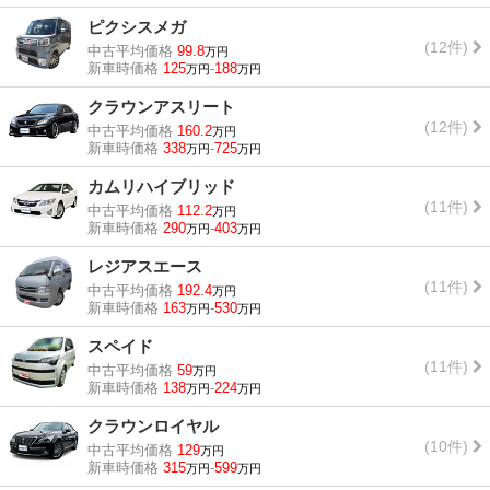
ピクシスメガ
(12件)
中古平均価格
99.8
万円
新車時価格
125
-
188
万円
万円
クラウンアスリート
(12件)
中古平均価格
160.2
万円
新車時価格
338
-
725
万円
万円
カムリハイブリッド
(11件)
中古平均価格
112.2
万円
新車時価格
290
-
403
万円
万円
レジアスエース
(11件)
中古平均価格
192.4
万円
新車時価格
163
-
530
万円
万円
スペイド
(11件)
中古平均価格
59
万円
新車時価格
138
-
224
万円
万円
クラウンロイヤル
(10件)
中古平均価格
129
万円
新車時価格
315
-
599
万円
万円