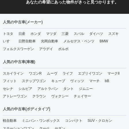
あなたの希望にあった物件がきっと見つかります。
人気の中古車(メーカー)
トヨタ
日産
ホンダ
マツダ
三菱
スバル
ダイハツ
スズキ
いすゞ
日野自動車
光岡自動車
メルセデス・ベンツ
BMW
フォルクスワーゲン
アウデイ
ボルボ
人気の中古車(車種)
スカイライン
ワゴンR
ムーヴ
ライフ
エブリイワゴン
マークII
フィット
ステップワゴン
キューブ
ヴィッツ
マーチ
bB
セレナ
シルビア
アルトラパン
タント
ジムニー
アトレーワゴン
クラウン
ヴォクシー
チェイサー
人気の中古車(ボディタイプ)
軽自動車
ミニバン・ワンボックス
コンパクト
SUV・クロカン
ステーションワゴン
クーペ
セダン