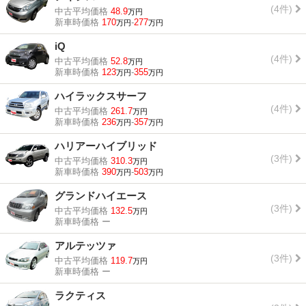
(4件)
中古平均価格
48.9
万円
新車時価格
170
-
277
万円
万円
iQ
(4件)
中古平均価格
52.8
万円
新車時価格
123
-
355
万円
万円
ハイラックスサーフ
(4件)
中古平均価格
261.7
万円
新車時価格
236
-
357
万円
万円
ハリアーハイブリッド
(3件)
中古平均価格
310.3
万円
新車時価格
390
-
503
万円
万円
グランドハイエース
(3件)
中古平均価格
132.5
万円
新車時価格
ー
アルテッツァ
(3件)
中古平均価格
119.7
万円
新車時価格
ー
ラクティス