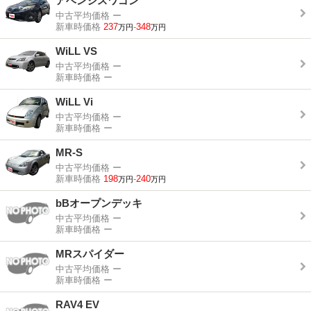
アベンシスワゴン
中古平均価格
ー
新車時価格
237
-
348
万円
万円
WiLL VS
中古平均価格
ー
新車時価格
ー
WiLL Vi
中古平均価格
ー
新車時価格
ー
MR-S
中古平均価格
ー
新車時価格
198
-
240
万円
万円
bBオープンデッキ
中古平均価格
ー
新車時価格
ー
MRスパイダー
中古平均価格
ー
新車時価格
ー
RAV4 EV