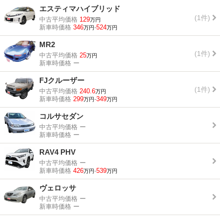
エスティマハイブリッド
(1件)
中古平均価格
129
万円
新車時価格
346
-
524
万円
万円
MR2
(1件)
中古平均価格
25
万円
新車時価格
ー
FJクルーザー
(1件)
中古平均価格
240.6
万円
新車時価格
299
-
349
万円
万円
コルサセダン
中古平均価格
ー
新車時価格
ー
RAV4 PHV
中古平均価格
ー
新車時価格
426
-
539
万円
万円
ヴェロッサ
中古平均価格
ー
新車時価格
ー