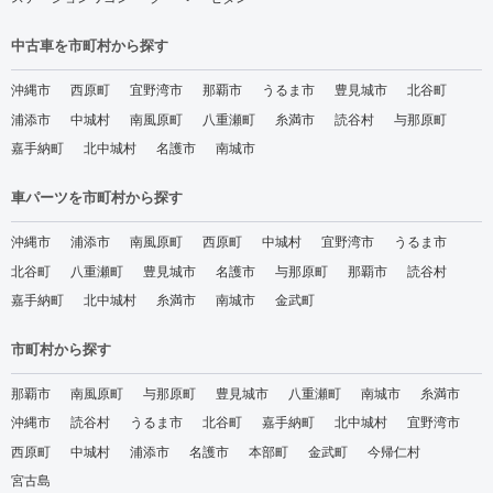
中古車を市町村から探す
沖縄市
西原町
宜野湾市
那覇市
うるま市
豊見城市
北谷町
浦添市
中城村
南風原町
八重瀬町
糸満市
読谷村
与那原町
嘉手納町
北中城村
名護市
南城市
車パーツを市町村から探す
沖縄市
浦添市
南風原町
西原町
中城村
宜野湾市
うるま市
北谷町
八重瀬町
豊見城市
名護市
与那原町
那覇市
読谷村
嘉手納町
北中城村
糸満市
南城市
金武町
市町村から探す
那覇市
南風原町
与那原町
豊見城市
八重瀬町
南城市
糸満市
沖縄市
読谷村
うるま市
北谷町
嘉手納町
北中城村
宜野湾市
西原町
中城村
浦添市
名護市
本部町
金武町
今帰仁村
宮古島