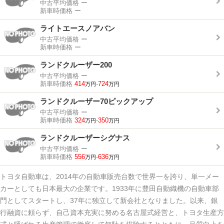
中古平均価格
ー
新車時価格
ー
ライトエースノアバン
中古平均価格
ー
新車時価格
ー
ランドクルーザー200
中古平均価格
ー
新車時価格
414
-
724
万円
万円
ランドクルーザー70ピックアップ
中古平均価格
ー
新車時価格
324
-
350
万円
万円
ランドクルーザーシグナス
中古平均価格
ー
新車時価格
556
-
636
万円
万円
トヨタ自動車は、2014年の自動車販売台数で世界一を誇り、単一メー
カーとしても日本最大の企業です。1933年に豊田自動織機の自動車部
門としてスタートし、37年に独立して新会社となりました。以来、銀
行融資に頼らず、自己資本充実に努める名古屋式経営と、トヨタ生産方