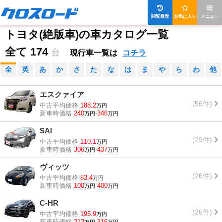
閲覧履歴
お気に入り
メニュー
トヨタ(絶版車)の車カタログ一覧
全て 174
台
現行車一覧は
コチラ
全
英
あ
か
さ
た
な
は
ま
や
ら
わ
他
エスクァイア
(56件)
中古平均価格
188.2
万円
新車時価格
240
-
346
万円
万円
SAI
(29件)
中古平均価格
110.1
万円
新車時価格
306
-
437
万円
万円
ヴィッツ
(26件)
中古平均価格
83.4
万円
新車時価格
100
-
400
万円
万円
C-HR
(25件)
中古平均価格
195.9
万円
新車時価格
212
-
316