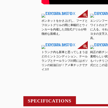
ボンネットをかさ上げし、フードと
エンジンフー
フロントグリルの間に車幅灯とウィ
ワイトのエア
ンカーを内蔵した2段式グリルが特
に入る。それ
徴的な面構え。
ヨタの文字入
高。
トランク内も新車と思ってしまうほ
純正の鉄チン
どのミントコンディション。テール
素晴らしい状
ランプとテールランプの間にはガソ
もバッチリご
リンの給油口が！アメ車チックでナ
式だとこの辺
イス!!
SPECIFICATIONS