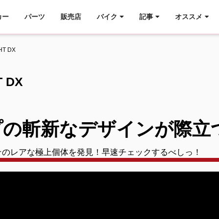
カー
パーツ
販売店
バイク
記事
オススメ
HT DX
 DX
の斬新なデザインが際立
そのレアな極上個体を発見！早速チェックするべしっ！