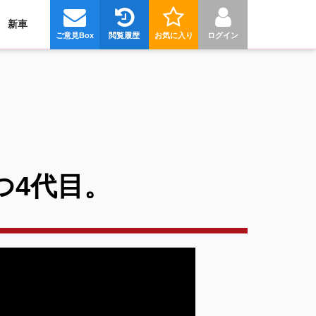
新車
ご意見Box
閲覧履歴
お気に入り
ログイン
つ4代目。