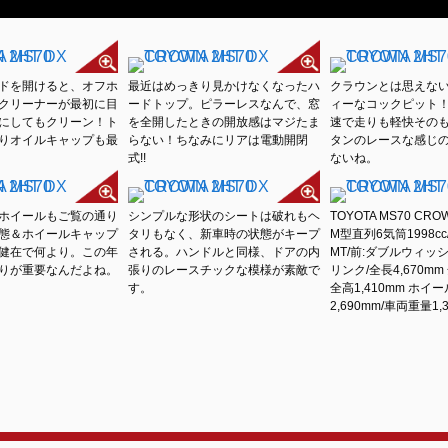
ドを開けると、オフホ
最近はめっきり見かけなくなったハ
クラウンとは思えな
クリーナーが最初に目
ードトップ。ピラーレスなんで、窓
ィーなコックピット！
にしてもクリーン！ト
を全開したときの開放感はマジたま
速で走りも軽快その
りオイルキャップも最
らない！ちなみにリアは電動開閉
タンのレースな感じ
式!!
ないね。
ホイールもご覧の通り
シンプルな形状のシートは破れもヘ
TOYOTA MS70 CRO
態＆ホイールキャップ
タリもなく、新車時の状態がキープ
M型直列6気筒1998cc
健在で何より。この年
される。ハンドルと同様、ドアの内
MT/前:ダブルウィッシ
りが重要なんだよね。
張りのレースチックな模様が素敵で
リンク/全長4,670mm 
す。
全高1,410mm ホイ
2,690mm/車両重量1,3