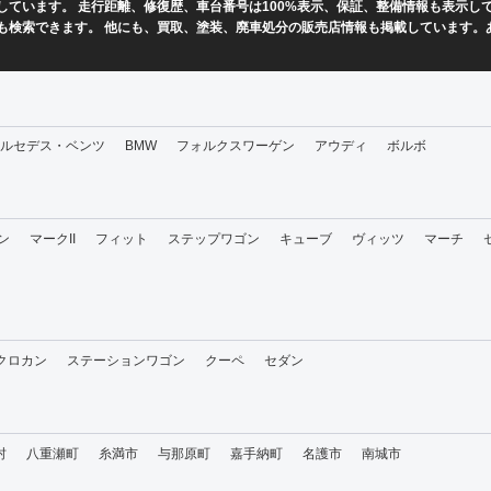
ています。 走行距離、修復歴、車台番号は100%表示、保証、整備情報も表示し
も検索できます。 他にも、買取、塗装、廃車処分の販売店情報も掲載しています。
ルセデス・ベンツ
BMW
フォルクスワーゲン
アウディ
ボルボ
ン
マークII
フィット
ステップワゴン
キューブ
ヴィッツ
マーチ
・クロカン
ステーションワゴン
クーペ
セダン
村
八重瀬町
糸満市
与那原町
嘉手納町
名護市
南城市