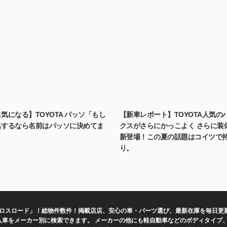
気になる】TOYOTA パッソ「もし
【新車レポート】TOYOTA人気の
名するなら名前はパッソに決めてま
クスがさらにかっこよく さらに装
新登場！この夏の話題はコイツで
り。
クロスロード」！総物件数
件！掲載店
店、安心の車・パーツ選び、最新在庫を毎日更
の輸入車をメーカー別に検索できます。 メーカーの他にも軽自動車などのボディタイ