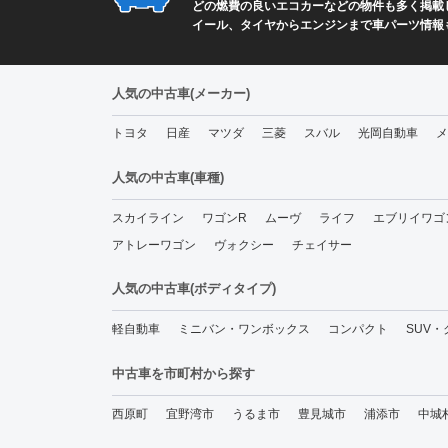
どの燃費の良いエコカーなどの物件も多く掲載し
イール、タイヤからエンジンまで車パーツ情報
人気の中古車(メーカー)
トヨタ
日産
マツダ
三菱
スバル
光岡自動車
メ
人気の中古車(車種)
スカイライン
ワゴンR
ムーヴ
ライフ
エブリイワゴ
アトレーワゴン
ヴォクシー
チェイサー
人気の中古車(ボディタイプ)
軽自動車
ミニバン・ワンボックス
コンパクト
SUV
中古車を市町村から探す
西原町
宜野湾市
うるま市
豊見城市
浦添市
中城