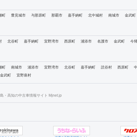
瀬町
豊見城市
与那原町
那覇市
嘉手納町
北中城村
南城市
金武町
村
北谷町
嘉手納町
宜野湾市
西原町
浦添市
名護市
金武町
今
瀬町
南城市
浦添市
宜野湾市
北谷町
嘉手納町
読谷村
西原町
金武町
宜野座村
・高知の中古車情報サイト Mjnet.jp