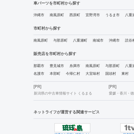
車パーツを市町村から探す
沖縄市
南風原町
西原町
宜野湾市
うるま市
八重
市町村から探す
南風原町
与那原町
八重瀬町
南城市
沖縄市
読谷
販売店を市町村から探す
那覇市
豊見城市
糸満市
南風原町
与那原町
八重
名護市
本部町
今帰仁村
大宜味村
国頭村
東村
[PR]
[PR]
新潟県の中古車情報サイト くるまる
愛媛・香川・徳島
ネットライフが運営する関連サービス