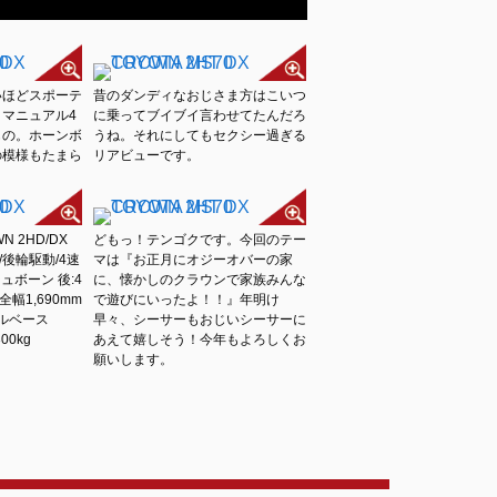
いほどスポーテ
昔のダンディなおじさま方はこいつ
マニュアル4
に乗ってブイブイ言わせてたんだろ
もの。ホーンボ
うね。それにしてもセクシー過ぎる
の模様もたまら
リアビューです。
WN 2HD/DX
どもっ！テンゴクです。今回のテー
/後輪駆動/4速
マは『お正月にオジーオバーの家
ュボーン 後:4
に、懐かしのクラウンで家族みんな
全幅1,690mm
で遊びにいったよ！！』年明け
ールベース
早々、シーサーもおじいシーサーに
00kg
あえて嬉しそう！今年もよろしくお
願いします。