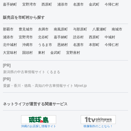
嘉手納町
宜野湾市
西原町
浦添市
名護市
金武町
今帰仁村
販売店を市町村から探す
那覇市
豊見城市
糸満市
南風原町
与那原町
八重瀬町
南城市
浦添市
宜野湾市
北谷町
嘉手納町
読谷村
西原町
中城村
北中城村
沖縄市
うるま市
恩納村
名護市
本部町
今帰仁村
大宜味村
国頭村
東村
金武町
宜野座村
[PR]
新潟県の中古車情報サイト くるまる
[PR]
愛媛・香川・徳島・高知の中古車情報サイト Mjnet.jp
ネットライフが運営する関連サービス
沖縄のお店探し情報サイト
映像制作のことなら！