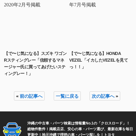
【で〜じ気になる】スズキ ワゴン
【で〜じ気になる】HONDA
Rスティングレー「信頼するマネ
VEZEL「イカしたVEZELを見て
ージャー氏に買ってあげたいステ
っ！！」
ィングレー！」
«
前の記事へ
一覧に戻る
次の記事へ
»
沖縄の中古車・パーツ検索は情報量No.1の「クロスロード」！
総物件数
件！掲載店
店、安心の車・パーツ選び、最新在庫を毎日
更新中！地元沖縄で理想の車・パーツ探しを！トヨタ