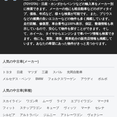
(TOYOTA)・日産・ホンダからベンツなどの輸入車をメーカー別
に検索できます。 メーカーの他にも軽自動車などのボディタイ
プ、価格、年式など、様々な検索が可能です。 また、プリウス
などの燃費の良いエコカーなどの物件も多く掲載しています。
走行距離、修復歴、車台番号は100%表示、保証、整備情報も表
示しているので、安心して物件を探すことができます。 そし
て、ホイール、タイヤからエンジンまで車パーツ情報も検索でき
ます。 他にも、買取、塗装、廃車処分の販売店情報も掲載して
います。あなたの希望にあった物件がきっと見つかります。
人気の中古車(メーカー)
トヨタ
日産
マツダ
三菱
スバル
光岡自動車
メルセデス・ベンツ
BMW
フォルクスワーゲン
アウディ
ボルボ
人気の中古車(車種)
スカイライン
ワゴンR
ムーヴ
ライフ
エブリイワゴン
マークII
フィット
ステップワゴン
キューブ
ヴィッツ
マーチ
セレナ
シルビア
アルトラパン
ジムニー
アトレーワゴン
ヴォクシー