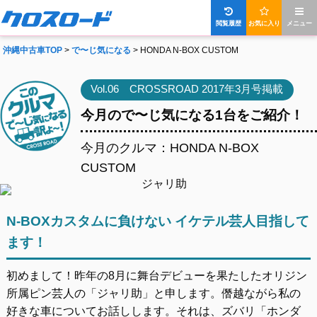
閲覧履歴
お気に入り
メニュー
沖縄中古車TOP
>
で〜じ気になる
> HONDA N-BOX CUSTOM
Vol.06 CROSSROAD 2017年3月号掲載
今月ので〜じ気になる1台をご紹介！
今月のクルマ：HONDA N-BOX
CUSTOM
N-BOXカスタムに負けない イケテル芸人目指して
ます！
初めまして！昨年の8月に舞台デビューを果たしたオリジン
所属ピン芸人の「ジャリ助」と申します。僭越ながら私の
好きな車についてお話しします。それは、ズバリ「ホンダ