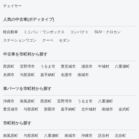
チェイサー
人気の中古車(ボディタイプ)
軽自動車
ミニバン・ワンボックス
コンパクト
SUV・クロカン
ステーションワゴン
クーペ
セダン
中古車を市町村から探す
西原町
宜野湾市
うるま市
豊見城市
浦添市
中城村
八重瀬町
糸満市
与那原町
嘉手納町
名護市
南城市
車パーツを市町村から探す
沖縄市
南風原町
西原町
宜野湾市
うるま市
八重瀬町
豊見城市
与那原町
那覇市
嘉手納町
北中城村
南城市
金武町
市町村から探す
南風原町
与那原町
八重瀬町
南城市
沖縄市
読谷村
北谷町