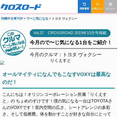
閲覧履歴
お気に入り
メニュー
沖縄中古車TOP
>
で〜じ気になる
> トヨタ ヴォクシー
Vol.37 CROSSROAD 2019年10月号掲載
今月ので〜じ気になる1台をご紹介！
今月のクルマ：トヨタ ヴォクシー
オールマイティになんでもこなすVOXYは最高な
のだ！
こんにちは！オリジンコーポレーション所属「りくえす
と」の ちょめのすけです！僕の気になる一台はTOYOTAさ
んのVOXYです！室内空間の広さ、シートアレンジの多彩
さ、そして低燃費。体を動かすことが好きな自分にとって