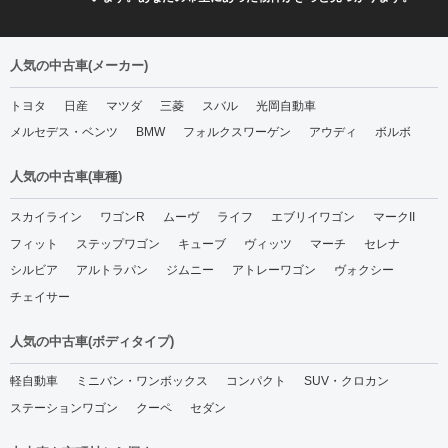
人気の中古車(メーカー)
トヨタ
日産
マツダ
三菱
スバル
光岡自動車
メルセデス・ベンツ
BMW
フォルクスワーゲン
アウディ
ボルボ
人気の中古車(車種)
スカイライン
ワゴンR
ムーヴ
ライフ
エブリイワゴン
マークII
フィット
ステップワゴン
キューブ
ヴィッツ
マーチ
セレナ
シルビア
アルトラパン
ジムニー
アトレーワゴン
ヴォクシー
チェイサー
人気の中古車(ボディタイプ)
軽自動車
ミニバン・ワンボックス
コンパクト
SUV・クロカン
ステーションワゴン
クーペ
セダン