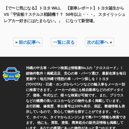
【で〜じ気になる】トヨタ WiLL
【新車レポート】トヨタ誕生から
VS「宇宙船？ステルス戦闘機？？
50年以上・・・。 スタイリッシュ
レアカー好きにはたまらない。」
になって新登場。
«
前の記事へ
一覧に戻る
次の記事へ
»
沖縄の中古車・パーツ検索は情報量No.1の「クロスロード」！
総物件数
件！掲載店
店、安心の車・パーツ選び、最新在庫を毎日
更新中！地元沖縄で理想の車・パーツ探しを！トヨタ
(TOYOTA)・日産・ホンダからベンツなどの輸入車をメーカー別
に検索できます。 メーカーの他にも軽自動車などのボディタイ
プ、価格、年式など、様々な検索が可能です。 また、プリウス
などの燃費の良いエコカーなどの物件も多く掲載しています。
走行距離、修復歴、車台番号は100%表示、保証、整備情報も表
示しているので、安心して物件を探すことができます。 そし
て、ホイール、タイヤからエンジンまで車パーツ情報も検索でき
ます。 他にも、買取、塗装、廃車処分の販売店情報も掲載して
います。あなたの希望にあった物件がきっと見つかります。