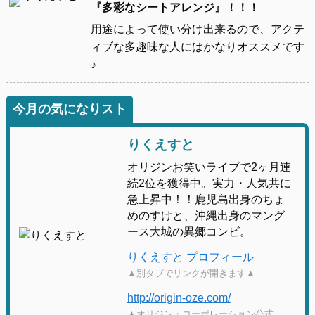
『多彩なシートアレンジ』！！！
用途によって使い分け出来るので、アクテ
ィブな多趣味な人にはかなりオススメです
♪
今月の気になりスト
りくえすと
オリジンお笑いライブで2ヶ月連
続2位を獲得中。実力・人気共に
急上昇中！！鹿児島出身のちょ
めのすけと、沖縄出身のマング
ース大城の異郷コンビ。
りくえすと プロフィール
▲別タブでリンクが開きます▲
http://origin-oze.com/
▲オリジン・コーポレーション公式