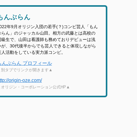
もんぶらん
2022年9月オリジン入団の若手(？)コンビ芸人「もん
ぶらん」のジャッカル山田。相方の武藤とは高校の
同級生で、山田は看護師も務めておりデビューは浅
いが、30代後半からでも芸人できると体現しながら
芸人活動をしている実力派コンビ。
もんぶらん プロフィール
▲別タブでリンクが開きます▲
ttp://origin-oze.com/
▲オリジン・コーポレーション公式HP▲