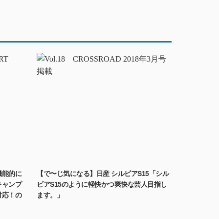
機能的に
【で〜じ気になる】日産 シルビアS15「シル
キャンプ
ビアS15のように軽快かつ爽快な芸人目指し
対応！の
ます。」