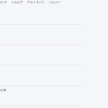
セレナ
シルビア
アルトラパン
ジムニー
帰仁村