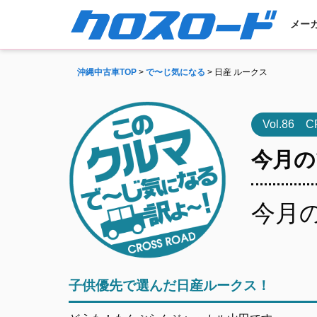
メー
沖縄中古車TOP
>
で〜じ気になる
> 日産 ルークス
Vol.86 
今月の
今月
子供優先で選んだ日産ルークス！