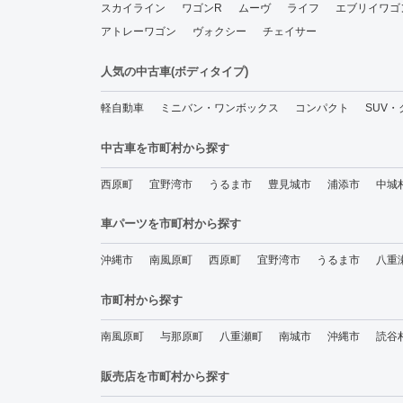
スカイライン
ワゴンR
ムーヴ
ライフ
エブリイワゴ
アトレーワゴン
ヴォクシー
チェイサー
人気の中古車(ボディタイプ)
軽自動車
ミニバン・ワンボックス
コンパクト
SUV
中古車を市町村から探す
西原町
宜野湾市
うるま市
豊見城市
浦添市
中城
車パーツを市町村から探す
沖縄市
南風原町
西原町
宜野湾市
うるま市
八重
市町村から探す
南風原町
与那原町
八重瀬町
南城市
沖縄市
読谷
販売店を市町村から探す