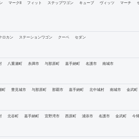
ン
マークII
フィット
ステップワゴン
キューブ
ヴィッツ
マーチ
・クロカン
ステーションワゴン
クーペ
セダン
村
八重瀬町
糸満市
与那原町
嘉手納町
名護市
南城市
瀬町
豊見城市
与那原町
那覇市
嘉手納町
北中城村
南城市
金武町
村
北谷町
嘉手納町
宜野湾市
西原町
浦添市
名護市
金武町
今