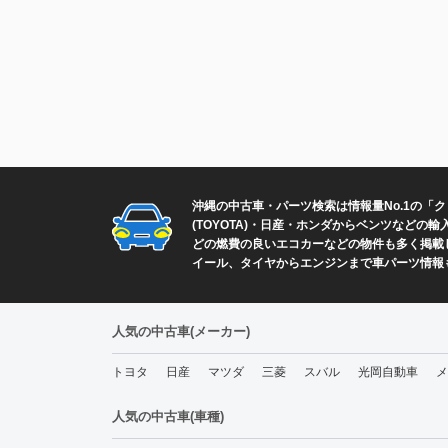
沖縄の中古車・パーツ検索は情報量No.1の「
(TOYOTA)・日産・ホンダからベンツなど
どの燃費の良いエコカーなどの物件も多く掲載し
イール、タイヤからエンジンまで車パーツ情報
人気の中古車(メーカー)
トヨタ
日産
マツダ
三菱
スバル
光岡自動車
メ
人気の中古車(車種)