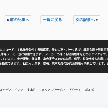
«
前の記事へ
一覧に戻る
次の記事へ
»
クロスロード」！総物件数
件！掲載店
店、安心の車・パーツ選び、最新在庫を毎日更
の輸入車をメーカー別に検索できます。 メーカーの他にも軽自動車などのボディタイ
ています。 走行距離、修復歴、車台番号は100%表示、保証、整備情報も表示し
も検索できます。 他にも、買取、塗装、廃車処分の販売店情報も掲載しています。
ルセデス・ベンツ
BMW
フォルクスワーゲン
アウディ
ボルボ