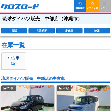
閲覧履歴
お気に入り
メニュー
琉球ダイハツ販売 中部店
（沖縄市）
電話
営業時間
定休日
地図
在庫一覧
中古車
43件
琉球ダイハツ販売 中部店の中古車
20枚
20枚