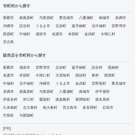
市町村から探す
那覇市
南風原町
与那原町
豊見城市
八重瀬町
南城市
糸満市
沖縄市
読谷村
うるま市
北谷町
嘉手納町
北中城村
宜野湾市
西原町
中城村
浦添市
名護市
本部町
金武町
今帰仁村
宮古島
販売店を市町村から探す
那覇市
浦添市
宜野湾市
北谷町
嘉手納町
読谷村
恩納村
名護市
本部町
今帰仁村
大宜味村
国頭村
東村
西原町
中城村
北中城村
沖縄市
うるま市
金武町
宜野座村
豊見城市
糸満市
南風原町
与那原町
八重瀬町
南城市
伊平屋村
伊是名村
伊江村
粟国村
渡嘉敷村
座間味村
渡名喜村
久米島町
北大東村
南大東村
宮古島市
多良間村
石垣市
竹富町
与那国町
[PR]