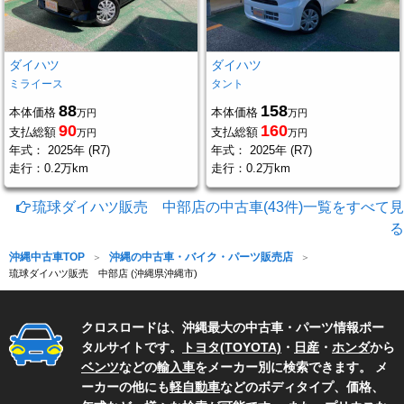
ダイハツ
ダイハツ
ミライース
タント
88
158
本体価格
本体価格
万円
万円
90
160
支払総額
支払総額
万円
万円
年式：
2025年 (R7)
年式：
2025年 (R7)
走行：
0.2万km
走行：
0.2万km
琉球ダイハツ販売 中部店の中古車(43件)一覧をすべて見
る
沖縄中古車TOP
沖縄の中古車・バイク・パーツ販売店
琉球ダイハツ販売 中部店 (沖縄県沖縄市)
クロスロードは、沖縄最大の中古車・パーツ情報ポー
タルサイトです。
トヨタ(TOYOTA)
・
日産
・
ホンダ
から
ベンツ
などの
輸入車
をメーカー別に検索できます。 メ
ーカーの他にも
軽自動車
などのボディタイプ、価格、