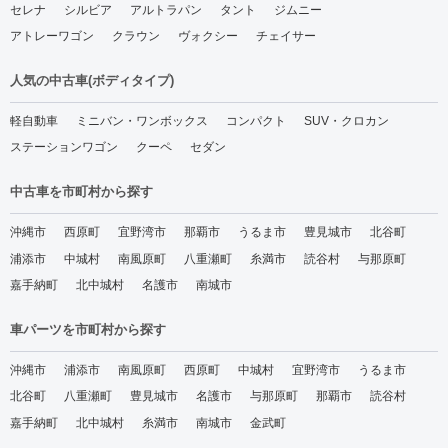
セレナ
シルビア
アルトラパン
タント
ジムニー
アトレーワゴン
クラウン
ヴォクシー
チェイサー
人気の中古車(ボディタイプ)
軽自動車
ミニバン・ワンボックス
コンパクト
SUV・クロカン
ステーションワゴン
クーペ
セダン
中古車を市町村から探す
沖縄市
西原町
宜野湾市
那覇市
うるま市
豊見城市
北谷町
浦添市
中城村
南風原町
八重瀬町
糸満市
読谷村
与那原町
嘉手納町
北中城村
名護市
南城市
車パーツを市町村から探す
沖縄市
浦添市
南風原町
西原町
中城村
宜野湾市
うるま市
北谷町
八重瀬町
豊見城市
名護市
与那原町
那覇市
読谷村
嘉手納町
北中城村
糸満市
南城市
金武町