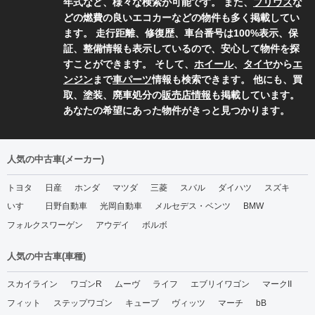
年式など、様々な検索が可能です。 また、
プリウス
な
どの燃費の良いエコカーなどの物件も多く掲載してい
ます。 走行距離、修復歴、車台番号は100%表示、保
証、整備情報も表示しているので、安心して物件を探
すことができます。 そして、
ホイール
、
タイヤ
から
エ
ンジン
まで
車パーツ
情報も検索できます。 他にも、買
取、塗装、廃車処分の
販売店情報
も掲載しています。
あなたの希望にあった物件がきっと見つかります。
人気の中古車(メーカー)
トヨタ
日産
ホンダ
マツダ
三菱
スバル
ダイハツ
スズキ
いすゞ
日野自動車
光岡自動車
メルセデス・ベンツ
BMW
フォルクスワーゲン
アウデイ
ボルボ
人気の中古車(車種)
スカイライン
ワゴンR
ムーヴ
ライフ
エブリイワゴン
マークII
フィット
ステップワゴン
キューブ
ヴィッツ
マーチ
bB