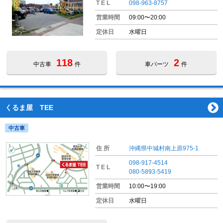
T E L
098-963-8757
営業時間
09:00〜20:00
定休日
水曜日
118
2
中古車
件
車パーツ
件
くるま屋 TEE
中古車
住 所
沖縄県中城村南上原975-1
098-917-4514
T E L
080-5893-5419
営業時間
10:00〜19:00
定休日
水曜日