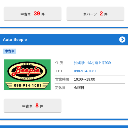
39
2
中古車
件
車パーツ
件
Auto Beeple
中古車
住 所
沖縄県中城村南上原939
T E L
098-914-1081
営業時間
10:00〜19:00
定休日
金曜日
8
中古車
件