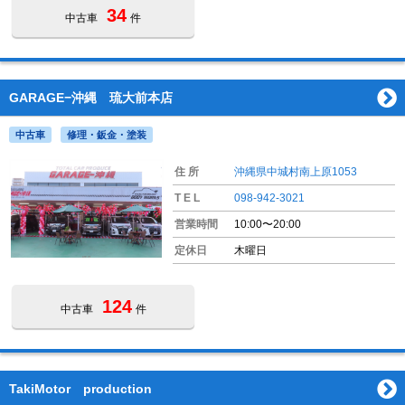
34
中古車
件
GARAGE−沖縄 琉大前本店
中古車
修理・鈑金・塗装
住 所
沖縄県中城村南上原1053
T E L
098-942-3021
営業時間
10:00〜20:00
定休日
木曜日
124
中古車
件
TakiMotor production