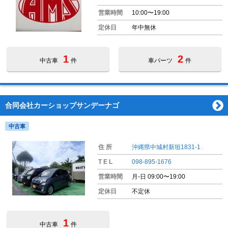
営業時間
10:00〜19:00
定休日
年中無休
1
2
中古車
件
車パーツ
件
合同会社カーショップサンデーナゴ
中古車
住 所
沖縄県中城村新垣1831-1
T E L
098-895-1676
営業時間
月-日 09:00〜19:00
定休日
不定休
1
中古車
件