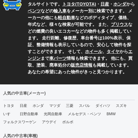
タルサイトです。
トヨタ(TOYOTA)
・
日産
・
ホンダ
から
ベンツ
などの
輸入車
をメーカー別に検索できます。 メ
ーカーの他にも
軽自動車
などのボディタイプ、価格、
年式など、様々な検索が可能です。 また、
プリウス
な
どの燃費の良いエコカーなどの物件も多く掲載してい
ます。 走行距離、修復歴、車台番号は100%表示、保
証、整備情報も表示しているので、安心して物件を探
すことができます。 そして、
ホイール
、
タイヤ
から
エ
ンジン
まで
車パーツ
情報も検索できます。 他にも、買
取、塗装、廃車処分の
販売店情報
も掲載しています。
あなたの希望にあった物件がきっと見つかります。
人気の中古車(メーカー)
トヨタ
日産
ホンダ
マツダ
三菱
スバル
ダイハツ
スズキ
いすゞ
日野自動車
光岡自動車
メルセデス・ベンツ
BMW
フォルクスワーゲン
アウデイ
ボルボ
人気の中古車(車種)