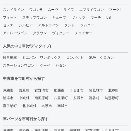
スカイライン
ワゴンR
ムーヴ
ライフ
エブリイワゴン
マークII
フィット
ステップワゴン
キューブ
ヴィッツ
マーチ
bB
セレナ
シルビア
アルトラパン
タント
ジムニー
アトレーワゴン
クラウン
ヴォクシー
チェイサー
人気の中古車(ボディタイプ)
軽自動車
ミニバン・ワンボックス
コンパクト
SUV・クロカン
ステーションワゴン
クーペ
セダン
中古車を市町村から探す
沖縄市
西原町
宜野湾市
那覇市
うるま市
豊見城市
北谷町
浦添市
中城村
南風原町
八重瀬町
糸満市
読谷村
与那原町
嘉手納町
北中城村
名護市
南城市
車パーツを市町村から探す
沖縄市
浦添市
南風原町
西原町
中城村
宜野湾市
うるま市