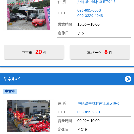
住 所
沖縄県中城村屋宜704-3
098-895-6053
T E L
090-3320-4046
営業時間
10:00〜19:00
定休日
ナシ
20
8
中古車
件
車パーツ
件
ミネルバ
中古車
住 所
沖縄県中城村南上原546-6
T E L
098-895-2811
営業時間
09:00〜19:00
定休日
不定休