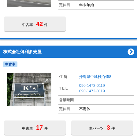
定休日
年末年始
42
中古車
件
株式会社薄利多売屋
中古車
住 所
沖縄県中城村泊458
090-1472-0119
T E L
090-1472-0119
営業時間
定休日
不定休
17
3
中古車
件
車パーツ
件