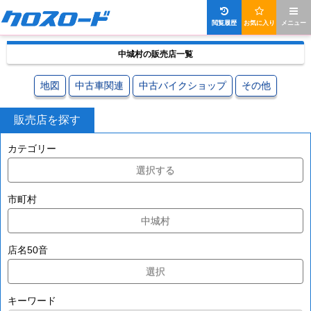
閲覧履歴
お気に入り
メニュー
中城村の販売店一覧
地図
中古車関連
中古バイクショップ
その他
販売店を探す
カテゴリー
選択する
市町村
中城村
店名50音
選択
キーワード