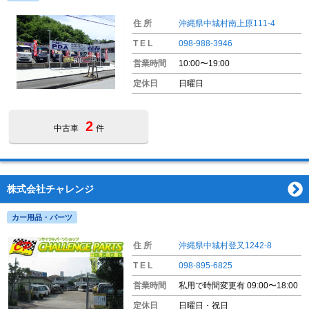
住 所
沖縄県中城村南上原111-4
T E L
098-988-3946
営業時間
10:00〜19:00
定休日
日曜日
2
中古車
件
株式会社チャレンジ
カー用品・パーツ
住 所
沖縄県中城村登又1242-8
T E L
098-895-6825
営業時間
私用で時間変更有 09:00〜18:00
定休日
日曜日・祝日