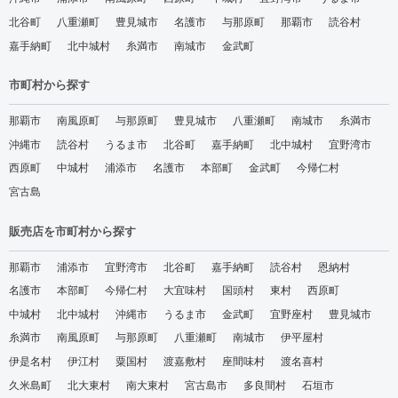
北谷町
八重瀬町
豊見城市
名護市
与那原町
那覇市
読谷村
嘉手納町
北中城村
糸満市
南城市
金武町
市町村から探す
那覇市
南風原町
与那原町
豊見城市
八重瀬町
南城市
糸満市
沖縄市
読谷村
うるま市
北谷町
嘉手納町
北中城村
宜野湾市
西原町
中城村
浦添市
名護市
本部町
金武町
今帰仁村
宮古島
販売店を市町村から探す
那覇市
浦添市
宜野湾市
北谷町
嘉手納町
読谷村
恩納村
名護市
本部町
今帰仁村
大宜味村
国頭村
東村
西原町
中城村
北中城村
沖縄市
うるま市
金武町
宜野座村
豊見城市
糸満市
南風原町
与那原町
八重瀬町
南城市
伊平屋村
伊是名村
伊江村
粟国村
渡嘉敷村
座間味村
渡名喜村
久米島町
北大東村
南大東村
宮古島市
多良間村
石垣市