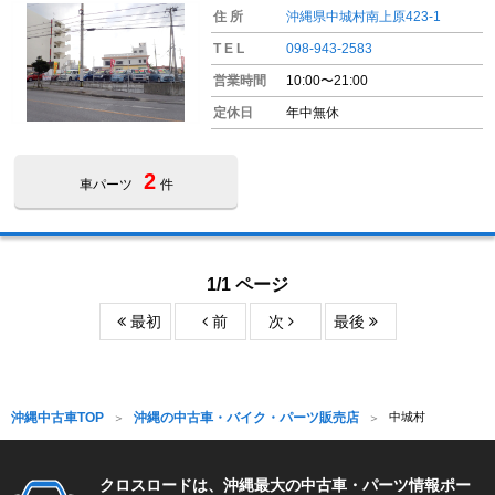
住 所
沖縄県中城村南上原423-1
T E L
098-943-2583
営業時間
10:00〜21:00
定休日
年中無休
2
車パーツ
件
1/1 ページ
最初
前
次
最後
沖縄中古車TOP
沖縄の中古車・バイク・パーツ販売店
中城村
クロスロードは、沖縄最大の中古車・パーツ情報ポー