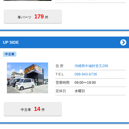
179
車パーツ
件
UP SIDE
中古車
住 所
沖縄県中城村登又296
T E L
098-943-6736
営業時間
09:00〜19:00
定休日
水曜日
14
中古車
件