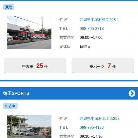
買取
住 所
沖縄県中城村登又208-1
T E L
098-895-3718
営業時間
09:00〜17:00
定休日
日曜日
25
7
中古車
件
車パーツ
件
徳王SPORTS
中古車
住 所
沖縄県中城村北上原312
T E L
098-895-4126
営業時間
09:30〜17:30