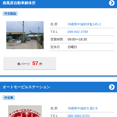
南風原自動車解体所
中古部品
住 所
沖縄県中城村伊集145-1
T E L
098-942-3788
営業時間
09:00〜18:30
定休日
日曜日
57
車パーツ
件
オートモービルステーション
中古車
住 所
沖縄県中城村久場2-9
T E L
080-3982-8702