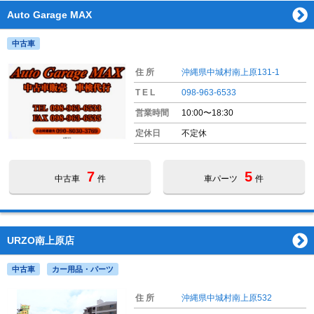
Auto Garage MAX
中古車
住 所
沖縄県中城村南上原131-1
T E L
098-963-6533
営業時間
10:00〜18:30
定休日
不定休
7
5
中古車
件
車パーツ
件
URZO南上原店
中古車
カー用品・パーツ
住 所
沖縄県中城村南上原532