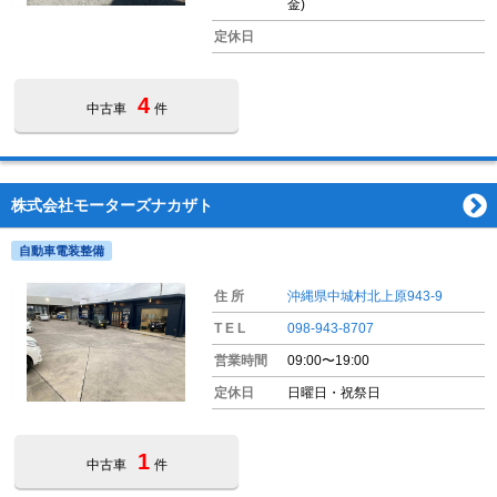
金)
定休日
4
中古車
件
株式会社モーターズナカザト
自動車電装整備
住 所
沖縄県中城村北上原943-9
T E L
098-943-8707
営業時間
09:00〜19:00
定休日
日曜日・祝祭日
1
中古車
件