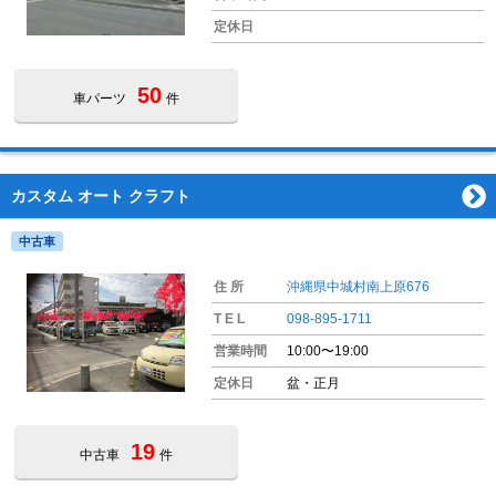
定休日
50
車パーツ
件
カスタム オート クラフト
中古車
住 所
沖縄県中城村南上原676
T E L
098-895-1711
営業時間
10:00〜19:00
定休日
盆・正月
19
中古車
件