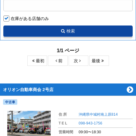
在庫がある店舗のみ
検索
1/1 ページ
最初
前
次
最後
オリオン自動車商会 2号店
中古車
住 所
沖縄県中城村南上原814
T E L
098-943-1756
営業時間
09:00〜18:30