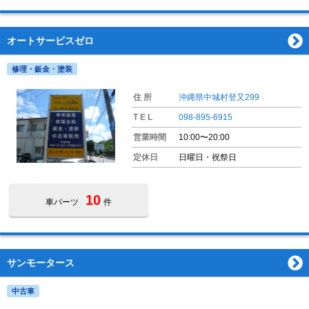
オートサービスゼロ
修理・鈑金・塗装
住 所
沖縄県中城村登又299
T E L
098-895-6915
営業時間
10:00〜20:00
定休日
日曜日・祝祭日
10
車パーツ
件
サンモータース
中古車