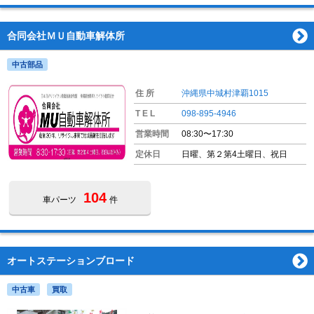
合同会社ＭＵ自動車解体所
中古部品
住 所
沖縄県中城村津覇1015
T E L
098-895-4946
営業時間
08:30〜17:30
定休日
日曜、第２第4土曜日、祝日
104
車パーツ
件
オートステーションブロード
中古車
買取