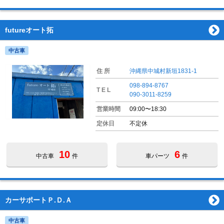
futureオート拓
中古車
住 所
沖縄県中城村新垣1831-1
098-894-8767
T E L
090-3011-8259
営業時間
09:00〜18:30
定休日
不定休
10
6
中古車
件
車パーツ
件
カーサポートＰ.Ｄ.Ａ
中古車