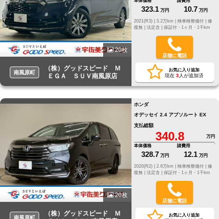
本体価格
諸費用
323.1
10.7
万円
万円
2021(R3) |
3.2万km |
検車検整備付 |
修
復無 |
法定含 |
保証付・1ヶ月・1千km
20枚
店舗に電話
（株）グッドスピード Ｍ
お気に入り追加
南風原町
ＥＧＡ ＳＵＶ南風原店
現在
3
人が追加済
ホンダ
オデッセイ 2.4 アブソルート EX
支払総額
340.8
万円
本体価格
諸費用
328.7
12.1
万円
万円
2020(R2) |
2.6万km |
検車検整備付 |
修
復無 |
法定含 |
保証付・1ヶ月・1千km
20枚
店舗に電話
（株）グッドスピード Ｍ
お気に入り追加
南風原町