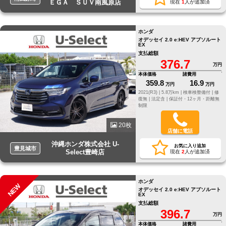
ＥＧＡ ＳＵＶ南風原店
現在
1
人が追加済
ホンダ
オデッセイ 2.0 e:HEV アブソルート
EX
支払総額
376.7
万円
本体価格
諸費用
359.8
16.9
万円
万円
2021(R3) |
5.8万km |
検車検整備付 |
修
復無 |
法定含 |
保証付・12ヶ月・距離無
制限
20枚
店舗に電話
沖縄ホンダ株式会社 U-
お気に入り追加
豊見城市
Select豊崎店
現在
2
人が追加済
ホンダ
NEW
オデッセイ 2.0 e:HEV アブソルート
EX
支払総額
396.7
万円
本体価格
諸費用