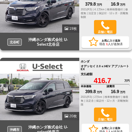
379.8
16.9
万円
万円
2021(R3) |
4.1万km |
検車検整備付 |
修
復無 |
法定含 |
保証付・12ヶ月・距離無
制限
19枚
店舗に電話
沖縄ホンダ株式会社 U-
お気に入り追加
北谷町
Select北谷店
現在
1
人が追加済
ホンダ
オデッセイ 2.0 e:HEV アブソルート
EX
支払総額
416.7
万円
本体価格
諸費用
399.8
16.9
万円
万円
2021(R3) |
2万km |
検車検整備付 |
修復
無 |
法定含 |
保証付・12ヶ月・距離無制
限
20枚
店舗に電話
沖縄ホンダ株式会社 U-
お気に入り追加
沖縄市
select池原店
現在
1
人が追加済