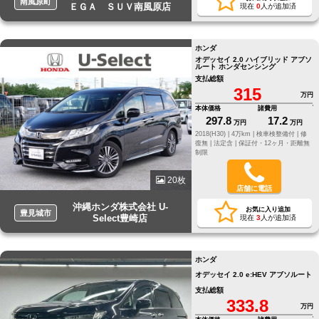
南風原町
ＥＧＡ ＳＵＶ南風原店
現在
0
人が追加済
ホンダ
オデッセイ 2.0 ハイブリッド アブソ
ルート ホンダセンシング
支払総額
315
万円
本体価格
諸費用
297.8
17.2
万円
万円
2018(H30) |
4万km |
検車検整備付 |
修
復無 |
法定含 |
保証付・12ヶ月・距離無
制限
20枚
店舗に電話
沖縄ホンダ株式会社 U-
お気に入り追加
豊見城市
Select豊崎店
現在
3
人が追加済
ホンダ
オデッセイ 2.0 e:HEV アブソルート
支払総額
333.8
万円