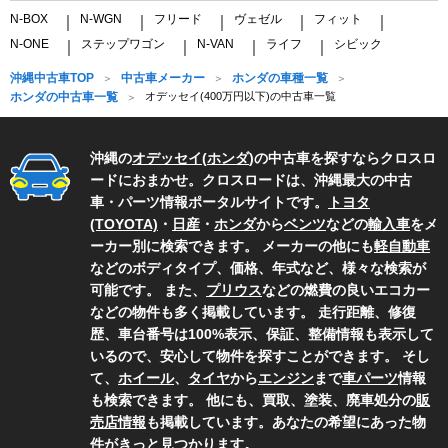
N-BOX
N-WGN
フリード
ヴェゼル
フィット
｜
｜
｜
｜
｜
N-ONE
ステップワゴン
N-VAN
ライフ
シビック
｜
｜
｜
｜
沖縄中古車TOP
中古車メーカー
ホンダの車種一覧
ホンダの中古車一覧
オデッセイ(400万円以下)の中古車一覧
沖縄の
オデッセイ
(
ホンダ
)の中古車を探すならクロスロ
ードにおまかせ。クロスロードは、沖縄最大の中古
車・パーツ情報ポータルサイトです。
トヨタ
(TOYOTA)
・
日産
・
ホンダ
から
ベンツ
などの
輸入車
をメ
ーカー別に検索できます。 メーカーの他にも
軽自動車
などのボディタイプ、価格、年式など、様々な検索が
可能です。 また、
プリウス
などの燃費の良いエコカー
などの物件も多く掲載しています。 走行距離、修復
歴、車台番号は100%表示、保証、整備情報も表示して
いるので、安心して物件を探すことができます。 そし
て、
ホイール
、
タイヤ
から
エンジン
まで
車パーツ
情報
も検索できます。 他にも、買取、塗装、廃車処分の
販
売店情報
も掲載しています。あなたの希望にあった物
件がきっと見つかります。