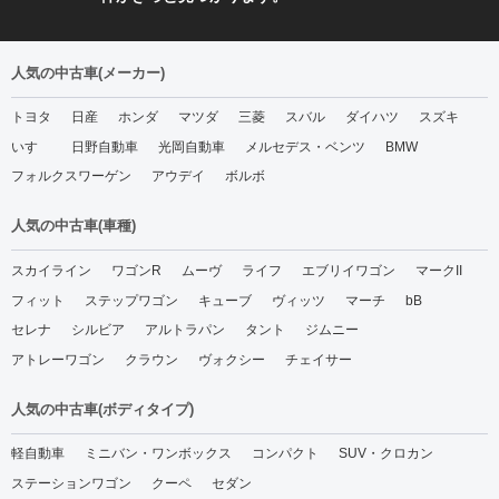
人気の中古車(メーカー)
トヨタ
日産
ホンダ
マツダ
三菱
スバル
ダイハツ
スズキ
いすゞ
日野自動車
光岡自動車
メルセデス・ベンツ
BMW
フォルクスワーゲン
アウデイ
ボルボ
人気の中古車(車種)
スカイライン
ワゴンR
ムーヴ
ライフ
エブリイワゴン
マークII
フィット
ステップワゴン
キューブ
ヴィッツ
マーチ
bB
セレナ
シルビア
アルトラパン
タント
ジムニー
アトレーワゴン
クラウン
ヴォクシー
チェイサー
人気の中古車(ボディタイプ)
軽自動車
ミニバン・ワンボックス
コンパクト
SUV・クロカン
ステーションワゴン
クーペ
セダン