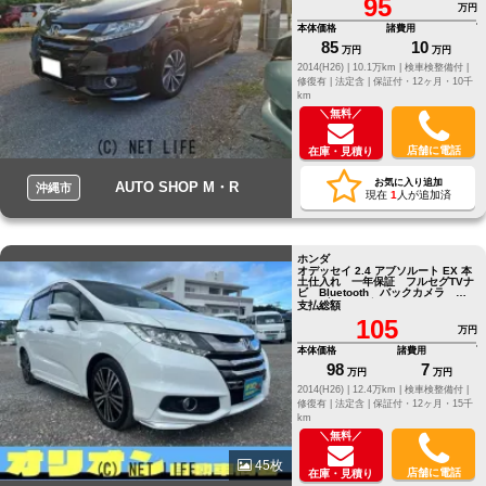
95
万円
本体価格
諸費用
85
10
万円
万円
2014(H26) |
10.1万km |
検車検整備付 |
修復有 |
法定含 |
保証付・12ヶ月・10千
km
＼無料／
店舗に電話
在庫・見積り
お気に入り追加
AUTO SHOP M・R
沖縄市
現在
1
人が追加済
ホンダ
オデッセイ 2.4 アブソルート EX 本
土仕入れ 一年保証 フルセグTVナ
ビ Bluetooth バックカメラ ド
ライブレコーダー ＥＴＣ
支払総額
105
万円
本体価格
諸費用
98
7
万円
万円
2014(H26) |
12.4万km |
検車検整備付 |
修復有 |
法定含 |
保証付・12ヶ月・15千
km
＼無料／
45枚
店舗に電話
在庫・見積り