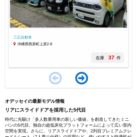
三広自動車
沖縄県西原町上原2-8
37
在庫
件
Item
1
オデッセイの最新モデル情報
of
4
リアにスライドドアを採用した5代目
時代に先駆け「多人数乗用車の新しい価値」を創造してきたミニ
バンの5代目。独自の超低床化プラットフォームによって広い室内
空間を実現。さらに、リアスライドドアや、2列目プレミアムクレ
ードルシート（7人乗り仕様）の採用など、使いやすさと快適性が