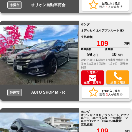
お気に入り追加
オリオン自動車商会
糸満市
現在
1
人が追加済
ホンダ
オデッセイ 2.4 アブソルート EX
支払総額
109
万円
本体価格
諸費用
99
10
万円
万円
2014(H26) |
12万km |
検車検整備付 |
修
復無 |
法定含 |
保証付・12ヶ月・距離無
制限
＼無料／
店舗に電話
在庫・見積り
お気に入り追加
AUTO SHOP M・R
沖縄市
現在
2
人が追加済
ホンダ
オデッセイ 3.0 アブソルート アブソ
ルート 本土仕入れ 一年保証 フ
ルセグTVナビ Bluetooth接続 バ
ックカメラ ドライブ
支払総額
109
万円