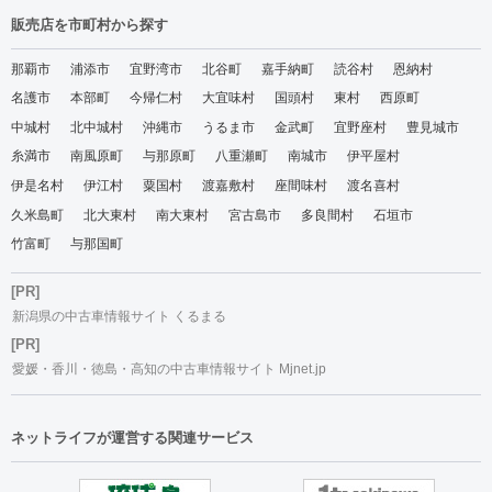
販売店を市町村から探す
那覇市
浦添市
宜野湾市
北谷町
嘉手納町
読谷村
恩納村
名護市
本部町
今帰仁村
大宜味村
国頭村
東村
西原町
中城村
北中城村
沖縄市
うるま市
金武町
宜野座村
豊見城市
糸満市
南風原町
与那原町
八重瀬町
南城市
伊平屋村
伊是名村
伊江村
粟国村
渡嘉敷村
座間味村
渡名喜村
久米島町
北大東村
南大東村
宮古島市
多良間村
石垣市
竹富町
与那国町
[PR]
新潟県の中古車情報サイト くるまる
[PR]
愛媛・香川・徳島・高知の中古車情報サイト Mjnet.jp
ネットライフが運営する関連サービス