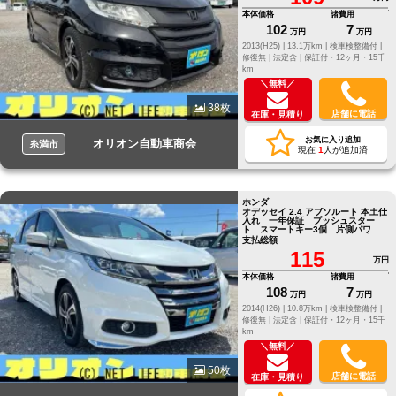
本体価格
諸費用
102
7
万円
万円
2013(H25) |
13.1万km |
検車検整備付 |
修復無 |
法定含 |
保証付・12ヶ月・15千
km
＼無料／
38枚
店舗に電話
在庫・見積り
お気に入り追加
オリオン自動車商会
糸満市
現在
1
人が追加済
ホンダ
オデッセイ 2.4 アブソルート 本土仕
入れ 一年保証 プッシュスター
ト スマートキー3個 片側パワー
スライドドア フルセグTVナビ
支払総額
115
万円
本体価格
諸費用
108
7
万円
万円
2014(H26) |
10.8万km |
検車検整備付 |
修復無 |
法定含 |
保証付・12ヶ月・15千
km
＼無料／
50枚
店舗に電話
在庫・見積り