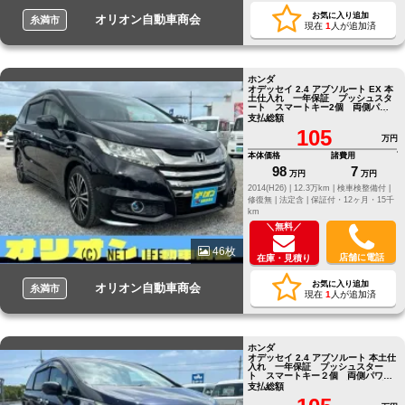
お気に入り追加
オリオン自動車商会
糸満市
現在
1
人が追加済
ホンダ
オデッセイ 2.4 アブソルート EX 本
土仕入れ 一年保証 プッシュスタ
ート スマートキー2個 両側パワ
ースライドドア フルセグTVナビ
支払総額
105
万円
本体価格
諸費用
98
7
万円
万円
2014(H26) |
12.3万km |
検車検整備付 |
修復無 |
法定含 |
保証付・12ヶ月・15千
km
＼無料／
46枚
店舗に電話
在庫・見積り
お気に入り追加
オリオン自動車商会
糸満市
現在
1
人が追加済
ホンダ
オデッセイ 2.4 アブソルート 本土仕
入れ 一年保証 プッシュスター
ト スマートキー２個 両側パワー
スライドドア フルセグＴＶナビ
支払総額