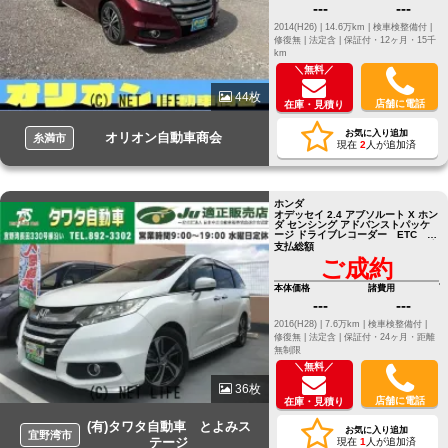
---
---
2014(H26) |
14.6万km |
検車検整備付 |
修復無 |
法定含 |
保証付・12ヶ月・15千
km
＼無料／
44枚
店舗に電話
在庫・見積り
お気に入り追加
オリオン自動車商会
糸満市
現在
2
人が追加済
ホンダ
オデッセイ 2.4 アブソルート X ホン
ダ センシング アドバンストパッケ
ージ ドライブレコーダー ETC バ
ックカメラ ナビ オートクルーズ
支払総額
コントロール レーンアシスト
ご成約
本体価格
諸費用
---
---
2016(H28) |
7.6万km |
検車検整備付 |
修復無 |
法定含 |
保証付・24ヶ月・距離
無制限
＼無料／
36枚
店舗に電話
在庫・見積り
(有)タワタ自動車 とよみス
お気に入り追加
宜野湾市
テージ
現在
1
人が追加済