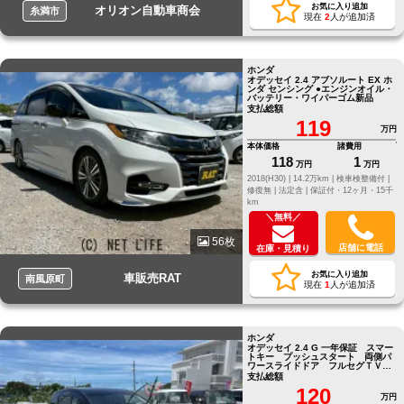
お気に入り追加
オリオン自動車商会
糸満市
現在
2
人が追加済
ホンダ
オデッセイ 2.4 アブソルート EX ホ
ンダ センシング ●エンジンオイル・
バッテリー・ワイパーゴム新品
支払総額
119
万円
本体価格
諸費用
118
1
万円
万円
2018(H30) |
14.2万km |
検車検整備付 |
修復無 |
法定含 |
保証付・12ヶ月・15千
km
＼無料／
56枚
店舗に電話
在庫・見積り
お気に入り追加
車販売RAT
南風原町
現在
1
人が追加済
ホンダ
オデッセイ 2.4 G 一年保証 スマー
トキー プッシュスタート 両側パ
ワースライドドア フルセグＴＶ
ナビ バックカメラ
支払総額
120
万円