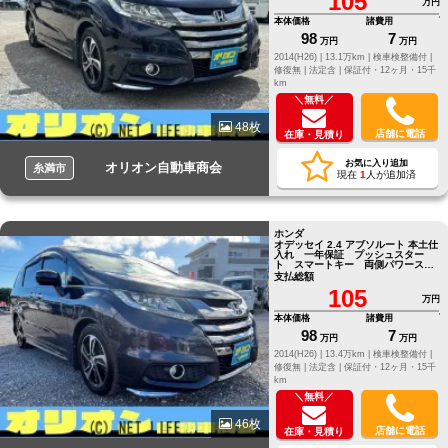
105
万円
本体価格
諸費用
98
7
万円
万円
2014(H26) |
13.1万km |
検車検整備付 |
修復無 |
法定含 |
保証付・12ヶ月・15千
km
＼無料／
48枚
店舗に電話
在庫・見積り
お気に入り追加
オリオン自動車商会
糸満市
現在
1
人が追加済
ホンダ
オデッセイ 2.4 アブソルート 本土仕
入れ 一年保証 プッシュスター
ト スマートキー 両側パワースラ
イドドア フルセグTVナビ CD
支払総額
105
万円
本体価格
諸費用
98
7
万円
万円
2014(H26) |
13.4万km |
検車検整備付 |
修復無 |
法定含 |
保証付・12ヶ月・15千
km
＼無料／
46枚
店舗に電話
在庫・見積り