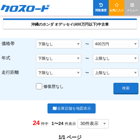
閲覧履歴
お気に入り
メニュー
沖縄のホンダ オデッセイ(400万円以下)中古車
価格帯
〜
年式
〜
走行距離
〜
修復歴なし
検索
在庫店舗を地図表示
24
1〜24
件中
件表示
1/1 ページ