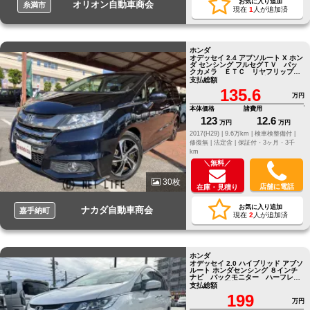
お気に入り追加
オリオン自動車商会
糸満市
現在
1
人が追加済
ホンダ
オデッセイ 2.4 アブソルート X ホン
ダ センシング フルセグＴＶ バッ
クカメラ ＥＴＣ リヤフリップダ
ウンモニター クルーズコントロー
支払総額
ル
135.6
万円
本体価格
諸費用
123
12.6
万円
万円
2017(H29) |
9.6万km |
検車検整備付 |
修復無 |
法定含 |
保証付・3ヶ月・3千
km
＼無料／
30枚
店舗に電話
在庫・見積り
お気に入り追加
ナカダ自動車商会
嘉手納町
現在
2
人が追加済
ホンダ
オデッセイ 2.0 ハイブリッド アブソ
ルート ホンダセンシング ８インチ
ナビ バックモニター ハーフレザ
ーシート 両側パワースライドド
支払総額
ア パワーシート
199
万円