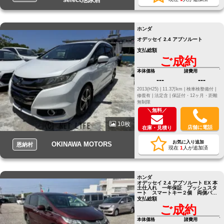
ホンダ
オデッセイ 2.4 アブソルート
支払総額
ご成約
本体価格
諸費用
---
---
2013(H25) |
11.3万km |
検車検整備付 |
修復有 |
法定含 |
保証付・12ヶ月・距離
無制限
＼無料／
10枚
店舗に電話
在庫・見積り
お気に入り追加
OKINAWA MOTORS
恩納村
現在
1
人が追加済
ホンダ
オデッセイ 2.4 アブソルート EX 本
土仕入れ 一年保証 プッシュスタ
ート スマートキー２個 両側パワ
ースライドドア バックカメラ ナ
支払総額
ビ
ご成約
本体価格
諸費用