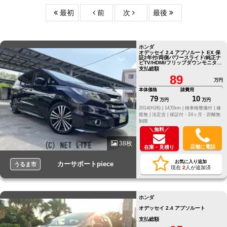
最初
前
次
最後
ホンダ
オデッセイ 2.4 アブソルート EX 保
証2年付/両側パワースライド/純正ナ
ビTV/HDMI/フリップダウンモニタ
ー/ハーフレザーシート
支払総額
89
万円
本体価格
諸費用
79
10
万円
万円
2014(H26) |
14万km |
検車検整備付 |
修
復無 |
法定含 |
保証付・24ヶ月・距離無
制限
＼無料／
38枚
店舗に電話
在庫・見積り
お気に入り追加
カーサポートpiece
うるま市
現在
2
人が追加済
ホンダ
オデッセイ 2.4 アブソルート
支払総額