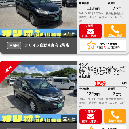
本体価格
諸費用
113
7
万円
万円
2014(H26) |
6.5万km |
検車検整備付 |
修復無 |
法定含 |
保証付・12ヶ月・15千
km
＼無料／
34枚
店舗に電話
在庫・見積り
お気に入り追加
オリオン自動車商会 2号店
中城村
現在
5
人が追加済
ホンダ
NEW
オデッセイ 2.4 G 本土仕入れ 一年
保証 スマートキー２個 プッシュ
スタート フルセグＴＶ ナビ バ
ックカメラ
支払総額
129
万円
本体価格
諸費用
122
7
万円
万円
2014(H26) |
4.8万km |
検車検整備付 |
修復無 |
法定含 |
保証付・12ヶ月・15千
km
＼無料／
40枚
店舗に電話
在庫・見積り