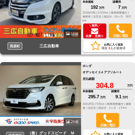
本体価格
諸費用
192
7
万円
万円
2016(H28) |
9.5万km |
検車検整備付 |
修復有 |
法定含 |
保証付・24ヶ月・30千
km
＼無料／
16枚
店舗に電話
在庫・見積り
お気に入り追加
三広自動車
西原町
現在
3
人が追加済
ホンダ
オデッセイ 2.4 アブソルート
支払総額
304.8
万円
本体価格
諸費用
295.7
9.1
万円
万円
2021(R3) |
5万km |
検車検整備付 |
修復
無 |
法定含 |
保証付・1ヶ月・1千km
20枚
店舗に電話
（株）グッドスピード Ｍ
お気に入り追加