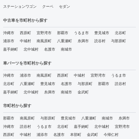
ステーションワゴン
クーペ
セダン
中古車を市町村から探す
沖縄市
西原町
宜野湾市
那覇市
うるま市
豊見城市
北谷町
浦添市
中城村
南風原町
八重瀬町
糸満市
読谷村
与那原町
嘉手納町
北中城村
名護市
南城市
車パーツを市町村から探す
沖縄市
浦添市
南風原町
西原町
中城村
宜野湾市
うるま市
北谷町
八重瀬町
豊見城市
名護市
与那原町
那覇市
読谷村
嘉手納町
北中城村
糸満市
南城市
金武町
市町村から探す
那覇市
南風原町
与那原町
豊見城市
八重瀬町
南城市
糸満市
沖縄市
読谷村
うるま市
北谷町
嘉手納町
北中城村
宜野湾市
西原町
中城村
浦添市
名護市
本部町
金武町
今帰仁村