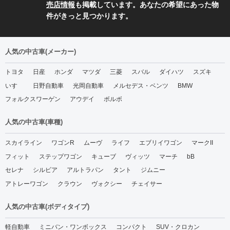
売店情報
も掲載しています。あなたの希望にあった物
件がきっと見つかります。
人気の中古車(メーカー)
トヨタ
日産
ホンダ
マツダ
三菱
スバル
ダイハツ
スズキ
いすゞ
日野自動車
光岡自動車
メルセデス・ベンツ
BMW
フォルクスワーゲン
アウデイ
ボルボ
人気の中古車(車種)
スカイライン
ワゴンR
ムーヴ
ライフ
エブリイワゴン
マークII
フィット
ステップワゴン
キューブ
ヴィッツ
マーチ
bB
セレナ
シルビア
アルトラパン
タント
ジムニー
アトレーワゴン
クラウン
ヴォクシー
チェイサー
人気の中古車(ボディタイプ)
軽自動車
ミニバン・ワンボックス
コンパクト
SUV・クロカン