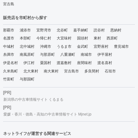
宮古島
販売店を市町村から探す
那覇市
浦添市
宜野湾市
北谷町
嘉手納町
読谷村
恩納村
名護市
本部町
今帰仁村
大宜味村
国頭村
東村
西原町
中城村
北中城村
沖縄市
うるま市
金武町
宜野座村
豊見城市
糸満市
南風原町
与那原町
八重瀬町
南城市
伊平屋村
伊是名村
伊江村
粟国村
渡嘉敷村
座間味村
渡名喜村
久米島町
北大東村
南大東村
宮古島市
多良間村
石垣市
竹富町
与那国町
[PR]
新潟県の中古車情報サイト くるまる
[PR]
愛媛・香川・徳島・高知の中古車情報サイト Mjnet.jp
ネットライフが運営する関連サービス