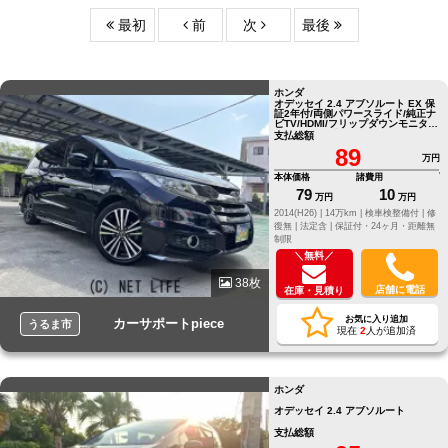
最初
前
次
最後
ホンダ
オデッセイ 2.4 アブソルート EX 保
証2年付/両側パワースライド/純正ナ
ビTV/HDMI/フリップダウンモニタ
ー/ハーフレザーシート
支払総額
89
万円
本体価格
諸費用
79
10
万円
万円
2014(H26) |
14万km |
検車検整備付 |
修
復無 |
法定含 |
保証付・24ヶ月・距離無
制限
＼無料／
38枚
店舗に電話
在庫・見積り
お気に入り追加
カーサポートpiece
うるま市
現在
2
人が追加済
ホンダ
オデッセイ 2.4 アブソルート
支払総額