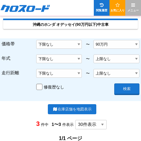
閲覧履歴
お気に入り
メニュー
沖縄のホンダ オデッセイ(90万円以下)中古車
価格帯
〜
年式
〜
走行距離
〜
修復歴なし
検索
在庫店舗を地図表示
3
1〜3
件中
件表示
1/1 ページ