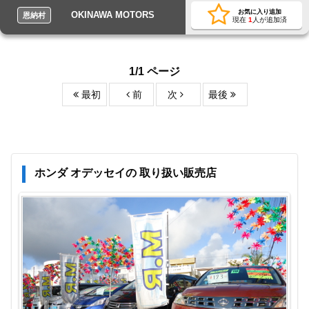
お気に入り追加
OKINAWA MOTORS
恩納村
現在
1
人が追加済
1/1 ページ
最初
前
次
最後
ホンダ オデッセイの 取り扱い販売店