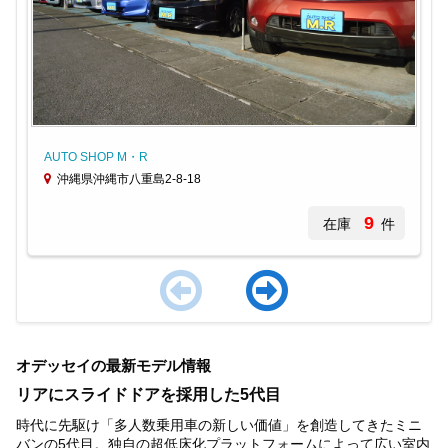
AUTO SHOP M・R
沖縄県沖縄市八重島2-8-18
9
在庫
件
Item
1
オデッセイの最新モデル情報
of
3
リアにスライドドアを採用した5代目
時代に先駆け「多人数乗用車の新しい価値」を創造してきたミニ
バンの5代目。独自の超低床化プラットフォームによって広い室内