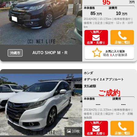
95
万円
本体価格
諸費用
85
10
万円
万円
2014(H26) |
10.1万km |
検車検整備付 |
修復有 |
法定含 |
保証付・12ヶ月・10千
km
＼無料／
店舗に電話
在庫・見積り
お気に入り追加
AUTO SHOP M・R
沖縄市
現在
1
人が追加済
ホンダ
オデッセイ 2.4 アブソルート
支払総額
ご成約
本体価格
諸費用
---
---
2013(H25) |
11.3万km |
検車検整備付 |
修復有 |
法定含 |
保証付・12ヶ月・距離
無制限
＼無料／
10枚
店舗に電話
在庫・見積り