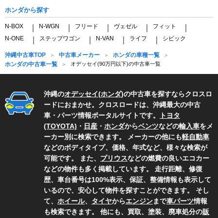
ホンダから探す
N-BOX
N-WGN
フリード
ヴェゼル
フィット
｜
｜
｜
｜
｜
N-ONE
ステップワゴン
N-VAN
ライフ
シビック
｜
｜
｜
｜
沖縄中古車TOP
中古車メーカー
ホンダの車種一覧
ホンダの中古車一覧
オデッセイ(90万円以下)の中古車一覧
沖縄の
オデッセイ
(
ホンダ
)の中古車を探すならクロスロ
ードにおまかせ。クロスロードは、沖縄最大の中古
車・パーツ情報ポータルサイトです。
トヨタ
(TOYOTA)
・
日産
・
ホンダ
から
ベンツ
などの
輸入車
をメ
ーカー別に検索できます。 メーカーの他にも
軽自動車
などのボディタイプ、価格、年式など、様々な検索が
可能です。 また、
プリウス
などの燃費の良いエコカー
などの物件も多く掲載しています。 走行距離、修復
歴、車台番号は100%表示、保証、整備情報も表示して
いるので、安心して物件を探すことができます。 そし
て、
ホイール
、
タイヤ
から
エンジン
まで
車パーツ
情報
も検索できます。 他にも、買取、塗装、廃車処分の
販