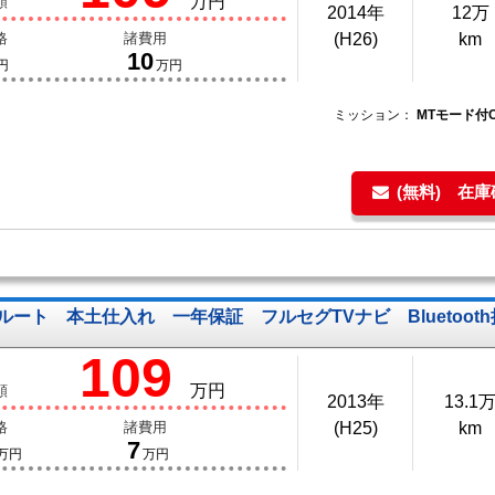
万円
額
2014年
12万
格
諸費用
(H26)
km
10
円
万円
ミッション：
MTモード付
(無料) 在
ルート 本土仕入れ 一年保証 フルセグTVナビ Bluetoo
109
万円
額
2013年
13.1
格
諸費用
(H25)
km
7
万円
万円