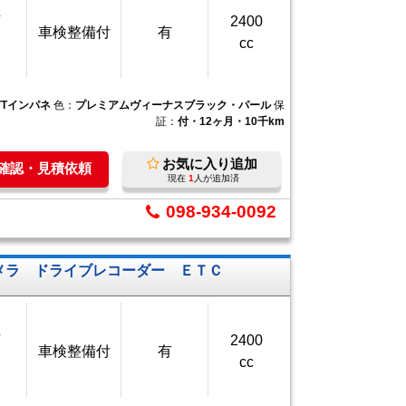
万
2400
車検整備付
有
cc
VTインパネ
色：
プレミアムヴィーナスブラック・パール
保
証：
付・12ヶ月・10千km
お気に入り追加
庫確認・見積依頼
現在
1
人が追加済
098-934-0092
クカメラ ドライブレコーダー ＥＴＣ
万
2400
車検整備付
有
cc