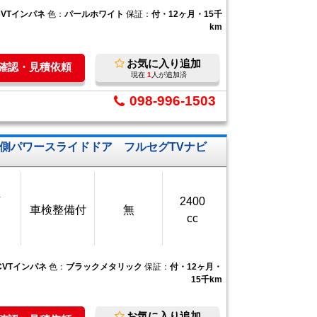
CVTインパネ
色：
パールホワイト
保証：
付・12ヶ月・15千
km
お気に入り追加
庫確認・見積依頼
現在
1
人が追加済
098-996-1503
側パワースライドドア フルセグTVナビ
万
2400
車検整備付
無
cc
CVTインパネ
色：
ブラックメタリック
保証：
付・12ヶ月・
15千km
お気に入り追加