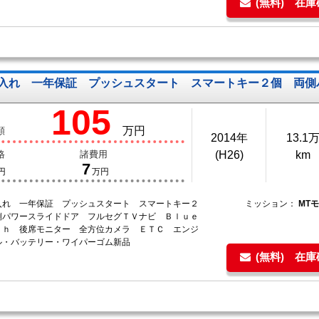
(無料) 在
入れ 一年保証 プッシュスタート スマートキー２個 両
105
万円
額
2014年
13.1
格
諸費用
(H26)
km
7
円
万円
入れ 一年保証 プッシュスタート スマートキー２
ミッション：
MT
側パワースライドドア フルセグＴＶナビ Ｂｌｕｅ
ｔｈ 後席モニター 全方位カメラ ＥＴＣ エンジ
ル・バッテリー・ワイパーゴム新品
(無料) 在