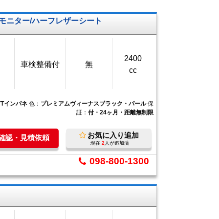
ンモニター/ハーフレザーシート
2400
車検整備付
無
cc
VTインパネ
色：
プレミアムヴィーナスブラック・パール
保
証：
付・24ヶ月・距離無制限
お気に入り追加
庫確認・見積依頼
現在
2
人が追加済
098-800-1300