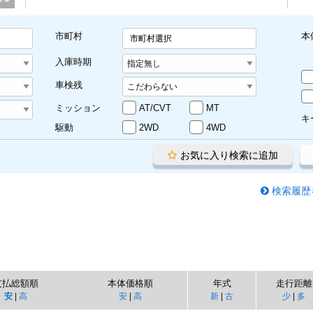
市町村
本
市町村選択
入庫時期
車検残
ミッション
AT/CVT
MT
キ
駆動
2WD
4WD
お気に入り検索に追加
検索履歴
支払総額順
本体価格順
年式
走行距離
安
|
高
安
|
高
新
|
古
少
|
多