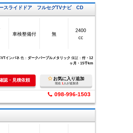
スライドドア フルセグTVナビ CD
万
2400
車検整備付
無
cc
CVTインパネ
色：
ダークパープルメタリック
保証：
付・12
ヶ月・15千km
お気に入り追加
庫確認・見積依頼
現在
1
人が追加済
098-996-1503