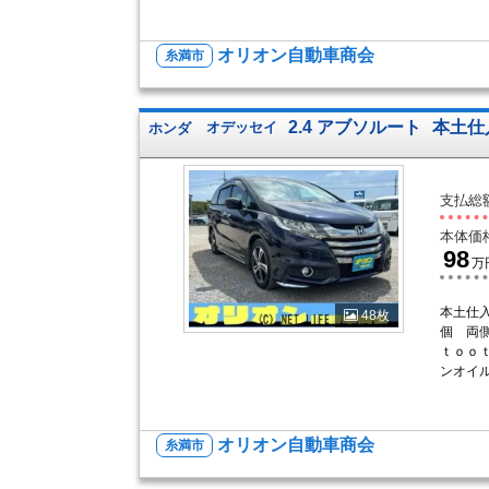
オリオン自動車商会
糸満市
2.4 アブソルート
本土仕
ホンダ
オデッセイ
支払総
本体価
98
万
本土仕
48枚
個 両
ｔｏｏ
ンオイ
オリオン自動車商会
糸満市