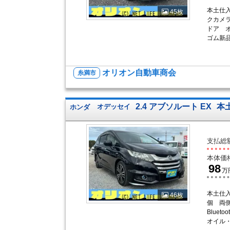
本土仕入
45枚
クカメ
ドア 
ゴム新
オリオン自動車商会
糸満市
2.4 アブソルート EX
本
ホンダ
オデッセイ
支払総
本体価
98
万
本土仕
46枚
個 両
Blue
オイル