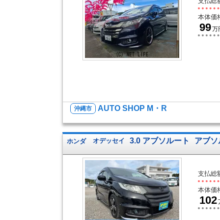
支払総
本体価
99
万
AUTO SHOP M・R
沖縄市
3.0 アブソルート
アブソ
ホンダ
オデッセイ
支払総
本体価
102