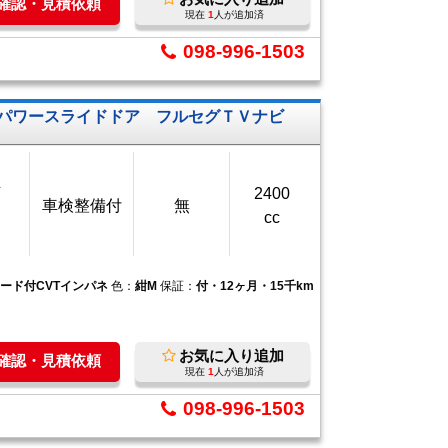
庫確認・見積依頼
現在
1
人が追加済
098-996-1503
側パワースライドドア フルセグＴＶナビ
万
2400
車検整備付
無
cc
モード付CVTインパネ
色：
紺M
保証：
付・12ヶ月・15千km
お気に入り追加
庫確認・見積依頼
現在
1
人が追加済
098-996-1503