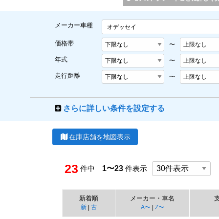
メーカー車種
オデッセイ
価格帯
〜
年式
〜
走行距離
〜
さらに詳しい条件を設定する
在庫店舗を地図表示
23
件中
1〜23
件表示
新着順
メーカー・車名
新
|
古
A〜
|
Z〜