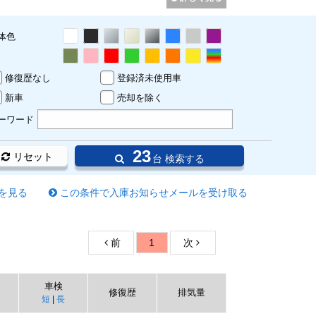
体色
修復歴なし
登録済未使用車
新車
売却を除く
ーワード
23
リセット
台 検索する
を見る
この条件で入庫お知らせメールを受け取る
前
1
次
車検
修復歴
排気量
短
|
長