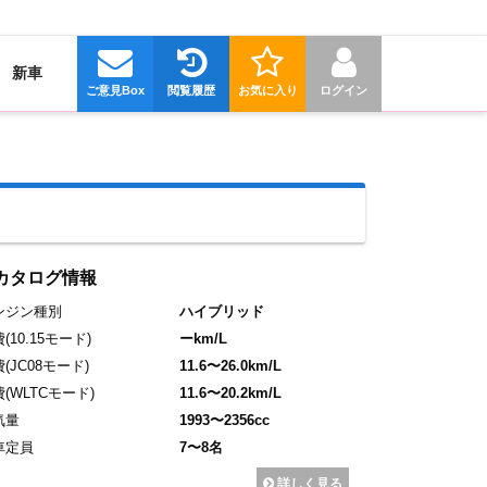
新車
ご意見Box
閲覧履歴
お気に入り
ログイン
カタログ情報
ンジン種別
ハイブリッド
費
(10.15モード)
ーkm/L
費
(JC08モード)
11.6〜26.0km/L
費
(WLTCモード)
11.6〜20.2km/L
気量
1993〜2356cc
車定員
7〜8名
詳しく見る