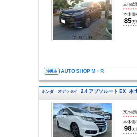
支払総
本体価
85
万
AUTO SHOP M・R
沖縄市
2.4 アブソルート EX
本
ホンダ
オデッセイ
支払総
本体価
98
万