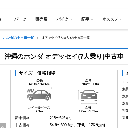
カー
パーツ
販売店
バイク
記事
オススメ
ホンダの中古車一覧
オデッセイ(7人乗り)の中古車一覧
沖縄のホンダ オデッセイ(7人乗り)中古車
サイズ・価格相場
全長
全高
エ
4.83m〜4.86m
1.69m〜1.73m
燃
燃
燃
ホイールベース
全幅
排
2.9m
1.8m〜1.82m
乗
新車価格
215〜545
万円
中古価格
54.8〜399.8
(平均 176.9
)
万円
万円
見る