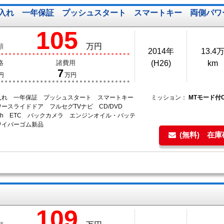
入れ 一年保証 プッシュスタート スマートキー 両側パワー
105
万円
額
2014年
13.4
格
諸費用
(H26)
km
7
円
万円
入れ 一年保証 プッシュスタート スマートキー
ミッション：
MTモード付
ースライドドア フルセグTVナビ CD/DVD
tooth ETC バックカメラ エンジンオイル・バッテ
ワイパーゴム新品
(無料) 在
109