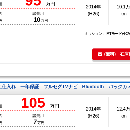
95
万円
額
2014年
10.1
格
諸費用
(H26)
km
10
円
万円
ミッション：
MTモード付C
(無料) 在
土仕入れ 一年保証 フルセグTVナビ Bluetooth バッ
105
万円
額
2014年
12.4
格
諸費用
(H26)
km
7
円
万円