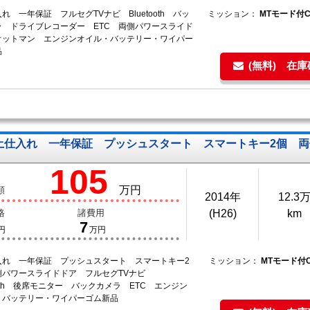
れ 一年保証 フルセグTVナビ Bluetooth バッ
ミッション：
MTモード付
ラ ドライブレコーダー ETC 両側パワースライド
オットマン エンジンオイル・バッテリー・ワイパー
品
(無料) 在
土仕入れ 一年保証 プッシュスタート スマートキー2個 両
105
万円
額
2014年
12.3
格
諸費用
(H26)
km
7
円
万円
入れ 一年保証 プッシュスタート スマートキー2
ミッション：
MTモード付
側パワースライドドア フルセグTVナビ
tooth 後席モニター バックカメラ ETC エンジン
・バッテリー・ワイパーゴム新品