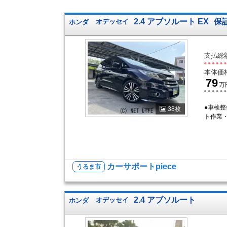
2.4 アブソルート EX
保
ホンダ
オデッセイ
支払総
本体価
79
万
●車検
38枚
ト作業
カーサポートpiece
うるま市
2.4 アブソルート
ホンダ
オデッセイ