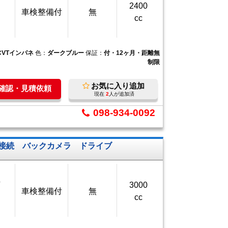
2400
車検整備付
無
cc
CVTインパネ
色：
ダークブルー
保証：
付・12ヶ月・距離無
制限
お気に入り追加
庫確認・見積依頼
現在
2
人が追加済
098-934-0092
th接続 バックカメラ ドライブ
万
3000
車検整備付
無
cc