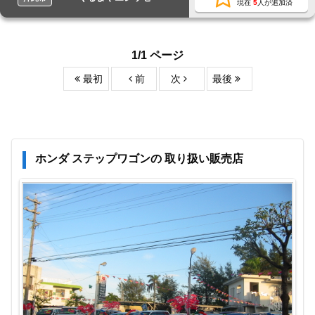
現在
5
人が追加済
1/1 ページ
最初
前
次
最後
ホンダ ステップワゴンの 取り扱い販売店