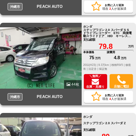
お気に入り追加
PEACH AUTO
沖縄市
現在
2
人が追加済
ホンダ
ステップワゴン 2.0 スパーダ S S
ドライブレコーダー ETC 両側電
動スライドドア HID キーレスエ
ントリー 電動格納ミラー 3
支払総額
79.8
万円
本体価格
諸費用
75
4.8
万円
万円
2011(H23) |
9.3万km |
検検R9/5 |
修復
有 |
法定含 |
保証無
＼無料／
44枚
店舗に電話
在庫・見積り
お気に入り追加
PEACH AUTO
沖縄市
現在
4
人が追加済
ホンダ
ステップワゴン 2.0 スパーダ Z
支払総額