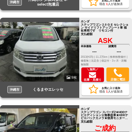
お気に入り追加
沖縄市
select泡瀬店
現在
1
人が追加済
ホンダ
ステップワゴン 2.0 G E セレクショ
ン サイドリフトアップシート車 福
祉車両です リモコン付
支払総額
ASK
本体価格
諸費用
---
---
2013(H25) |
11.2万km |
検車検整備付 |
修復無 |
法定含 |
保証付・3ヶ月・距離
無制限
＼無料／
9枚
店舗に電話
在庫・見積り
お気に入り追加
くるまやエレッセ
沖縄市
現在
1
人が追加済
ホンダ
ステップワゴン スパーダZ★HDDナ
ビエディション☆無事故車★HDDナ
ビ☆バックカメラ★後席モニター
☆ETC★両側パワースライド☆スマ
支払総額
ートキー★早い者勝ち☆ ●他店にて
ご成約
ローンNGだったお客様でもお気軽
にご相談ください●LINE