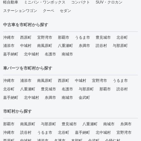
軽自動車
ミニバン・ワンボックス
コンパクト
SUV・クロカン
ステーションワゴン
クーペ
セダン
中古車を市町村から探す
沖縄市
西原町
宜野湾市
那覇市
うるま市
豊見城市
北谷町
浦添市
中城村
南風原町
八重瀬町
糸満市
読谷村
与那原町
嘉手納町
北中城村
名護市
南城市
車パーツを市町村から探す
沖縄市
浦添市
南風原町
西原町
中城村
宜野湾市
うるま市
北谷町
八重瀬町
豊見城市
名護市
与那原町
那覇市
読谷村
嘉手納町
北中城村
糸満市
南城市
金武町
市町村から探す
那覇市
南風原町
与那原町
豊見城市
八重瀬町
南城市
糸満市
沖縄市
読谷村
うるま市
北谷町
嘉手納町
北中城村
宜野湾市
西原町
中城村
浦添市
名護市
本部町
金武町
今帰仁村