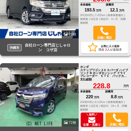
本体価格
諸費用
193.5
12.1
万円
万円
2013(H25) |
7.4万km |
検車検整備付 |
修復無 |
法定含 |
保証付・3ヶ月・距離
無制限
20枚
店舗に電話
自社ローン専門店じしゃロ
お気に入り追加
沖縄市
ン コザ店
現在
2
人が追加済
ホンダ
ステップワゴン 2.0 スパーダ ハイブ
リッド B ホンダセンシング ドライ
ブレコーダー ＥＴＣ バックカメ
ラ ナビ ＴＶ オートクルーズコ
支払総額
ントロール レーンアシスト
228.8
万円
本体価格
諸費用
220
8.8
万円
万円
2018(H30) |
8.1万km |
検車検整備付 |
修復有 |
法定含 |
保証付・24ヶ月・距離
無制限
＼無料／
72枚
店舗に電話
在庫・見積り