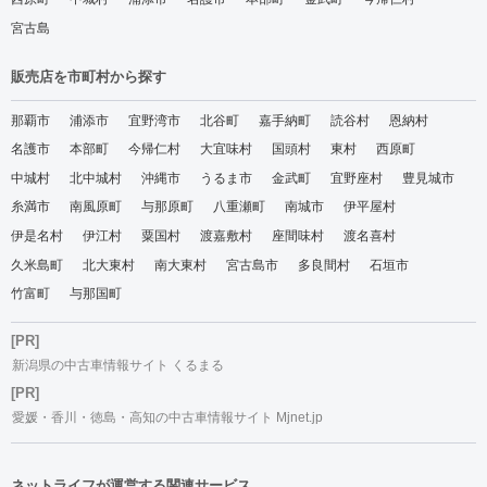
宮古島
販売店を市町村から探す
那覇市
浦添市
宜野湾市
北谷町
嘉手納町
読谷村
恩納村
名護市
本部町
今帰仁村
大宜味村
国頭村
東村
西原町
中城村
北中城村
沖縄市
うるま市
金武町
宜野座村
豊見城市
糸満市
南風原町
与那原町
八重瀬町
南城市
伊平屋村
伊是名村
伊江村
粟国村
渡嘉敷村
座間味村
渡名喜村
久米島町
北大東村
南大東村
宮古島市
多良間村
石垣市
竹富町
与那国町
[PR]
新潟県の中古車情報サイト くるまる
[PR]
愛媛・香川・徳島・高知の中古車情報サイト Mjnet.jp
ネットライフが運営する関連サービス