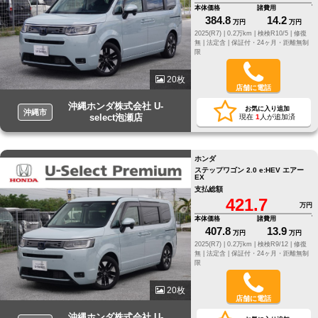
本体価格
諸費用
384.8
14.2
万円
万円
2025(R7) |
0.2万km |
検検R10/5 |
修復
無 |
法定含 |
保証付・24ヶ月・距離無制
限
20枚
店舗に電話
沖縄ホンダ株式会社 U-
お気に入り追加
沖縄市
select泡瀬店
現在
1
人が追加済
ホンダ
ステップワゴン 2.0 e:HEV エアー
EX
支払総額
421.7
万円
本体価格
諸費用
407.8
13.9
万円
万円
2025(R7) |
0.2万km |
検検R9/12 |
修復
無 |
法定含 |
保証付・24ヶ月・距離無制
限
20枚
店舗に電話
沖縄ホンダ株式会社 U-