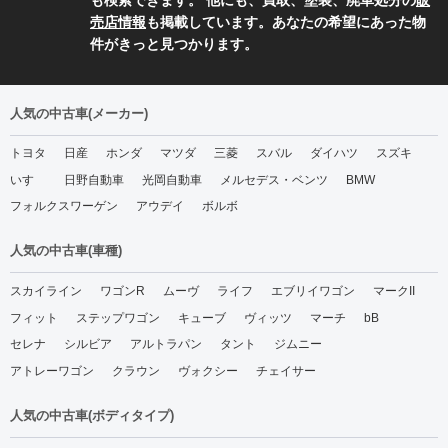
売店情報
も掲載しています。あなたの希望にあった物
件がきっと見つかります。
人気の中古車(メーカー)
トヨタ
日産
ホンダ
マツダ
三菱
スバル
ダイハツ
スズキ
いすゞ
日野自動車
光岡自動車
メルセデス・ベンツ
BMW
フォルクスワーゲン
アウデイ
ボルボ
人気の中古車(車種)
スカイライン
ワゴンR
ムーヴ
ライフ
エブリイワゴン
マークII
フィット
ステップワゴン
キューブ
ヴィッツ
マーチ
bB
セレナ
シルビア
アルトラパン
タント
ジムニー
アトレーワゴン
クラウン
ヴォクシー
チェイサー
人気の中古車(ボディタイプ)