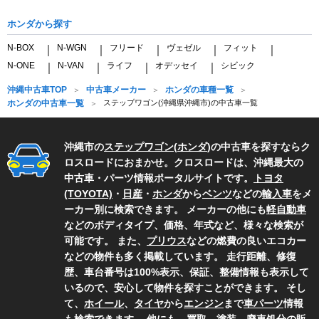
ホンダから探す
N-BOX
N-WGN
フリード
ヴェゼル
フィット
｜
｜
｜
｜
｜
N-ONE
N-VAN
ライフ
オデッセイ
シビック
｜
｜
｜
｜
沖縄中古車TOP
中古車メーカー
ホンダの車種一覧
ホンダの中古車一覧
ステップワゴン(沖縄県沖縄市)の中古車一覧
沖縄市の
ステップワゴン
(
ホンダ
)の中古車を探すならク
ロスロードにおまかせ。クロスロードは、沖縄最大の
中古車・パーツ情報ポータルサイトです。
トヨタ
(TOYOTA)
・
日産
・
ホンダ
から
ベンツ
などの
輸入車
をメ
ーカー別に検索できます。 メーカーの他にも
軽自動車
などのボディタイプ、価格、年式など、様々な検索が
可能です。 また、
プリウス
などの燃費の良いエコカー
などの物件も多く掲載しています。 走行距離、修復
歴、車台番号は100%表示、保証、整備情報も表示して
いるので、安心して物件を探すことができます。 そし
て、
ホイール
、
タイヤ
から
エンジン
まで
車パーツ
情報
も検索できます。 他にも、買取、塗装、廃車処分の
販