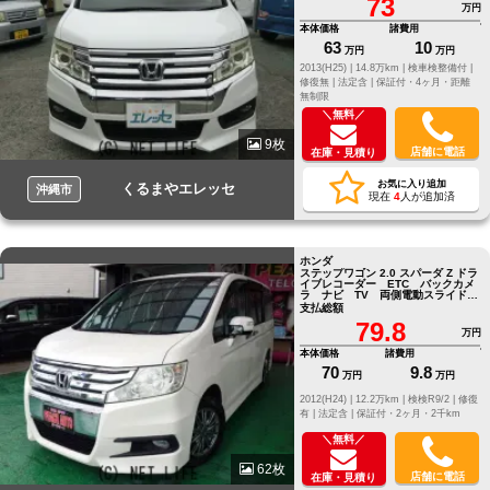
73
万円
本体価格
諸費用
63
10
万円
万円
2013(H25) |
14.8万km |
検車検整備付 |
修復無 |
法定含 |
保証付・4ヶ月・距離
無制限
＼無料／
9枚
店舗に電話
在庫・見積り
お気に入り追加
くるまやエレッセ
沖縄市
現在
4
人が追加済
ホンダ
ステップワゴン 2.0 スパーダ Z ドラ
イブレコーダー ETC バックカメ
ラ ナビ TV 両側電動スライドド
ア HID スマートキー
支払総額
79.8
万円
本体価格
諸費用
70
9.8
万円
万円
2012(H24) |
12.2万km |
検検R9/2 |
修復
有 |
法定含 |
保証付・2ヶ月・2千km
＼無料／
62枚
店舗に電話
在庫・見積り