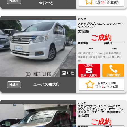
沖縄市
☆お〜と
現在
14
人が追加済
ホンダ
ステップワゴン 2.0 G コンフォート
セレクション
支払総額
ご成約
本体価格
諸費用
---
---
2013(H25) |
11.6万km |
検車検整備付 |
修復無 |
法定含 |
保証付・3ヶ月・15千
km
＼無料／
18枚
店舗に電話
在庫・見積り
お気に入り追加
ユーポス知花店
沖縄市
現在
1
人が追加済
ホンダ
ステップワゴン 2.0 スパーダ Z Z
HDDナビエディション ETC バッ
クカメラ ナビ TV 両側電動スラ
イドドア HID スマート
支払総額
ご成約