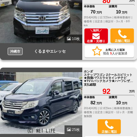
80
万円
本体価格
諸費用
70
10
万円
万円
2014(H26) |
12.5万km |
検車検整備付 |
修復有 |
法定含 |
保証付・3ヶ月・6千
km
＼無料／
10枚
店舗に電話
在庫・見積り
お気に入り追加
くるまやエレッセ
沖縄市
現在
5
人が追加済
ホンダ
ステップワゴン Zクールスピリット
★両側パワスラ☆９インチナビ
★TV☆バックカメラ★ハーフレザー
シート☆アルミホイール★ ●●他店に
支払総額
てローンNGだったお客様でもお気
92
軽にご相談ください●LINE
万円
ID[@oeu0051f]
本体価格
諸費用
82
10
万円
万円
2014(H26) |
12.8万km |
検車検整備無 |
修復無 |
法定含 |
保証付・12ヶ月・距離
無制限
25枚
店舗に電話