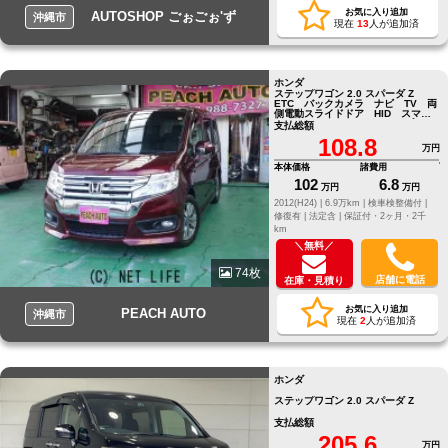
お気に入り追加
AUTOSHOP ごぉごぉ'ず
沖縄市
現在
13
人が追加済
ホンダ
ステップワゴン 2.0 スパーダ Z
ETC バックカメラ ナビ TV 両
側電動スライドドア HID スマー
トキー アイドリングストップ
支払総額
108.8
万円
本体価格
諸費用
102
6.8
万円
万円
2012(H24) |
6.9万km |
検車検整備付 |
修復有 |
法定含 |
保証付・2ヶ月・2千
km
＼無料／
74枚
店舗に電話
在庫・見積り
お気に入り追加
PEACH AUTO
沖縄市
現在
2
人が追加済
ホンダ
ステップワゴン 2.0 スパーダ Z
支払総額
205.6
万円