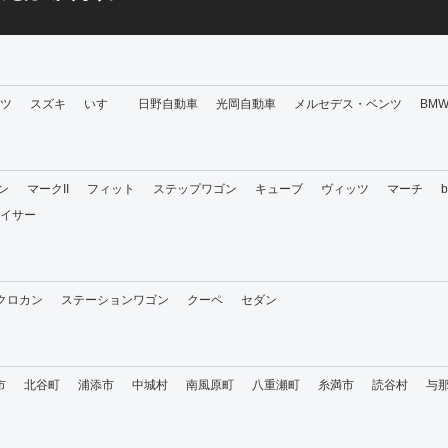
ツ
スズキ
いすゞ
日野自動車
光岡自動車
メルセデス・ベンツ
BM
ン
マークII
フィット
ステップワゴン
キューブ
ヴィッツ
マーチ
イサー
・クロカン
ステーションワゴン
クーペ
セダン
市
北谷町
浦添市
中城村
南風原町
八重瀬町
糸満市
読谷村
与