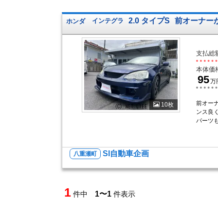
2.0 タイプS
前オーナー
ホンダ
インテグラ
支払総
本体価
95
万
前オー
10枚
ンス良
パーツ
SI自動車企画
八重瀬町
1
件中
1〜1
件表示