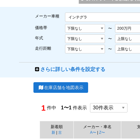
メーカー車種
インテグラ
価格帯
〜
年式
〜
走行距離
〜
さらに詳しい条件を設定する
在庫店舗を地図表示
1
件中
1〜1
件表示
新着順
メーカー・車名
新
|
古
A〜
|
Z〜