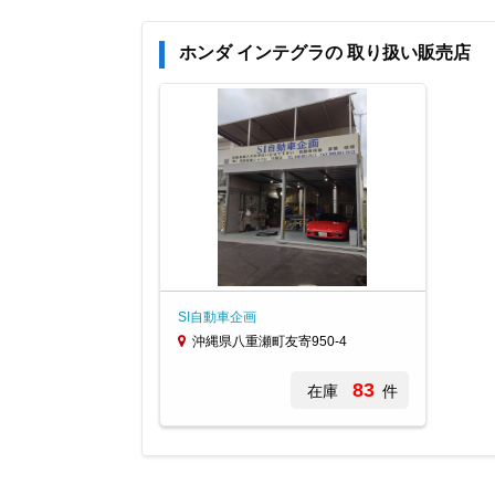
ホンダ インテグラの 取り扱い販売店
SI自動車企画
沖縄県八重瀬町友寄950-4
83
在庫
件
Item
1
of