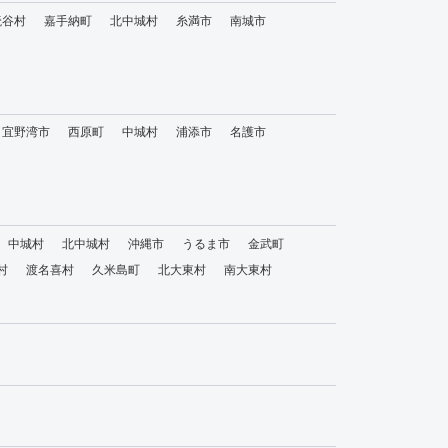
読谷村
嘉手納町
北中城村
糸満市
南城市
宜野湾市
西原町
中城村
浦添市
名護市
中城村
北中城村
沖縄市
うるま市
金武町
村
渡名喜村
久米島町
北大東村
南大東村