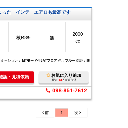
まった インテ エアロも最高です
2000
検R8/9
無
cc
ミッション：
MTモード付5ATフロア
色：
ブルー
保証：
無
お気に入り追加
庫確認・見積依頼
現在
13
人が追加済
098-851-7612
前
1
次