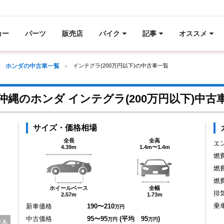
カー
パーツ
販売店
バイク
記事
オススメ
ホンダの中古車一覧
インテグラ(200万円以下)の中古車一覧
沖縄のホンダ インテグラ(200万円以下)中古
サイズ・価格相場
全長
全高
エ
4.39m
1.4m〜1.4m
燃
燃
燃
ホイールベース
全幅
排
2.57m
1.73m
乗
新車価格
190〜210
万円
中古価格
95〜95
(平均 95
)
万円
万円
見る