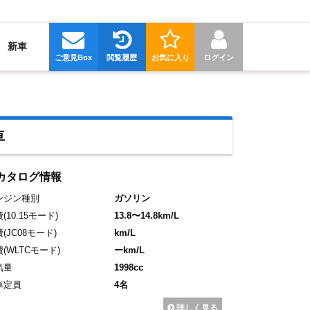
新車
ご意見Box
閲覧履歴
お気に入り
ログイン
車
カタログ情報
ンジン種別
ガソリン
費
(10.15モード)
13.8〜14.8km/L
費
(JC08モード)
km/L
費
(WLTCモード)
ーkm/L
気量
1998cc
車定員
4名
詳しく見る