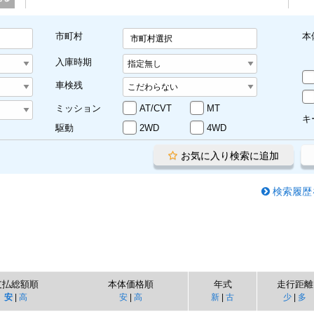
市町村
本
市町村選択
入庫時期
車検残
ミッション
AT/CVT
MT
キ
駆動
2WD
4WD
お気に入り検索に追加
検索履歴
支払総額順
本体価格順
年式
走行距離
安
|
高
安
|
高
新
|
古
少
|
多