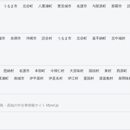
うるま市
北谷町
八重瀬町
豊見城市
名護市
与那原町
那覇市
城市
糸満市
沖縄市
読谷村
うるま市
北谷町
嘉手納町
北中城村
恩納村
名護市
本部町
今帰仁村
大宜味村
国頭村
東村
西原町
重瀬町
南城市
伊平屋村
伊是名村
伊江村
粟国村
渡嘉敷村
座間味
・高知の中古車情報サイト Mjnet.jp