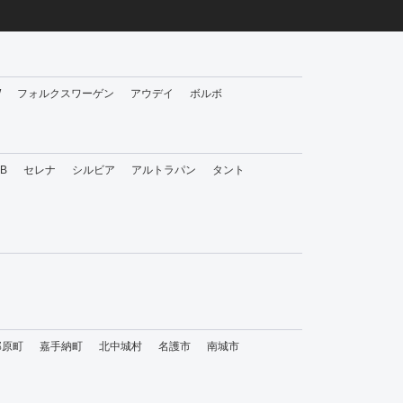
W
フォルクスワーゲン
アウデイ
ボルボ
bB
セレナ
シルビア
アルトラパン
タント
那原町
嘉手納町
北中城村
名護市
南城市