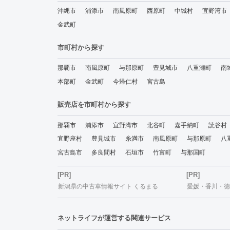
沖縄市
浦添市
南風原町
西原町
中城村
宜野湾市
金武町
市町村から探す
那覇市
南風原町
与那原町
豊見城市
八重瀬町
南
本部町
金武町
今帰仁村
宮古島
販売店を市町村から探す
那覇市
浦添市
宜野湾市
北谷町
嘉手納町
読谷村
宜野座村
豊見城市
糸満市
南風原町
与那原町
八
宮古島市
多良間村
石垣市
竹富町
与那国町
[PR]
[PR]
新潟県の中古車情報サイト くるまる
愛媛・香川・徳島
ネットライフが運営する関連サービス