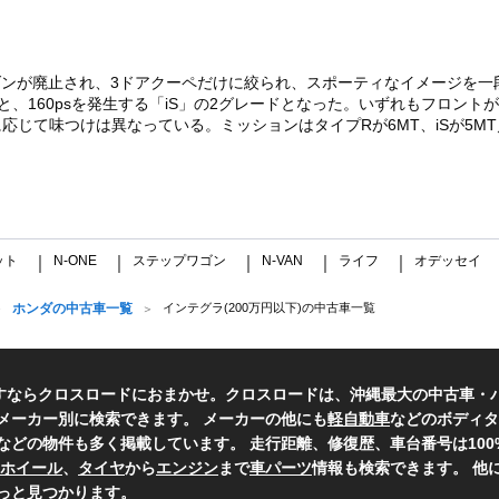
ダンが廃止され、3ドアクーペだけに絞られ、スポーティなイメージを一段
R」と、160psを発生する「iS」の2グレードとなった。いずれもフロ
て味つけは異なっている。ミッションはタイプRが6MT、iSが5MT／5AT
ット
N-ONE
ステップワゴン
N-VAN
ライフ
オデッセイ
｜
｜
｜
｜
｜
ホンダの中古車一覧
インテグラ(200万円以下)の中古車一覧
すならクロスロードにおまかせ。クロスロードは、沖縄最大の中古車・
メーカー別に検索できます。 メーカーの他にも
軽自動車
などのボディタ
などの物件も多く掲載しています。 走行距離、修復歴、車台番号は10
ホイール
、
タイヤ
から
エンジン
まで
車パーツ
情報も検索できます。 他
っと見つかります。