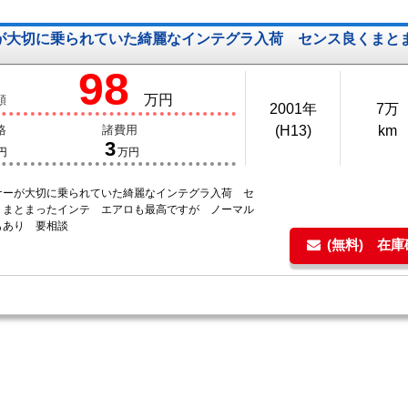
が大切に乗られていた綺麗なインテグラ入荷 センス良くまと
98
万円
額
2001年
7万
格
諸費用
(H13)
km
3
円
万円
ナーが大切に乗られていた綺麗なインテグラ入荷 セ
くまとまったインテ エアロも最高ですが ノーマル
もあり 要相談
(無料) 在