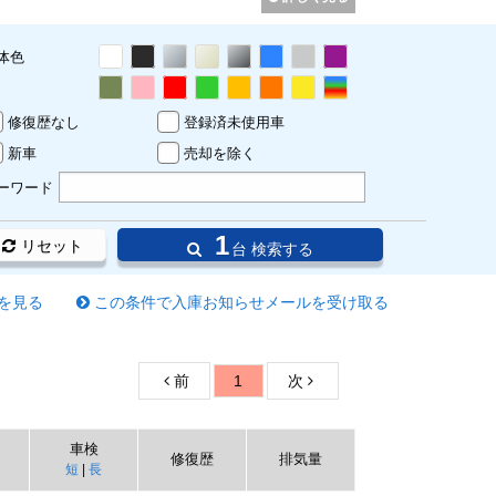
体色
修復歴なし
登録済未使用車
新車
売却を除く
ーワード
1
リセット
台 検索する
を見る
この条件で入庫お知らせメールを受け取る
前
1
次
車検
修復歴
排気量
短
|
長