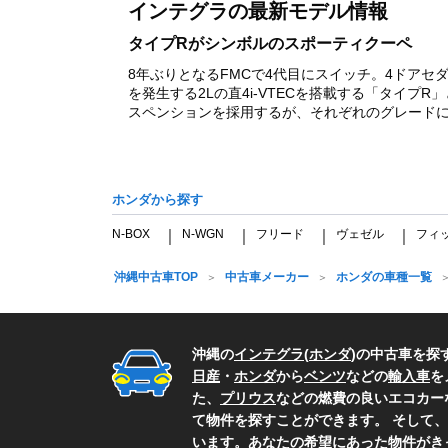
インテグラの最新モデル情報
1
タイプRがシンボルのスポーティクーペ
8年ぶりとなるFMCで4代目にスイッチ。4ドアセ
を発生する2Lの直4i-VTECを搭載する「タイプ
スペンションを採用するが、それぞれのグレードに応じ
ホンダから探す
N-BOX
N-WGN
フリード
ヴェゼル
フィ
｜
｜
｜
｜
沖縄中古車TOP
中古車メーカー
ホンダの車種一覧
沖縄の
インテグラ
(
ホンダ
)の中古車を探
日産
・
ホンダ
から
ベンツ
などの
輸入車
を
た、
プリウス
などの燃費の良いエコカー
て物件を探すことができます。 そして、
います。あなたの希望にあった物件がき