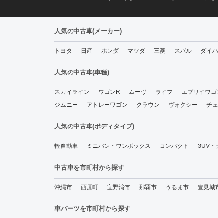
人気の中古車(メーカー)
トヨタ
日産
ホンダ
マツダ
三菱
スバル
ダイハ
人気の中古車(車種)
スカイライン
ワゴンR
ムーヴ
ライフ
エブリイワゴ
ジムニー
アトレーワゴン
クラウン
ヴォクシー
チェ
人気の中古車(ボディタイプ)
軽自動車
ミニバン・ワンボックス
コンパクト
SUV
中古車を市町村から探す
沖縄市
西原町
宜野湾市
那覇市
うるま市
豊見城
車パーツを市町村から探す