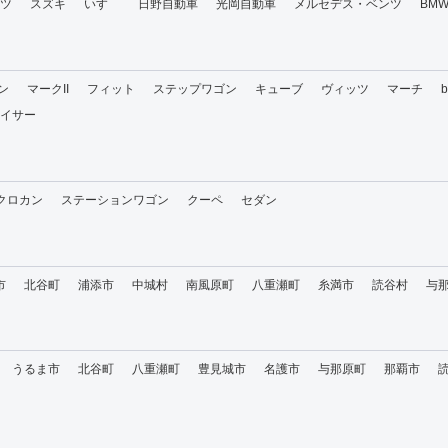
ツ
スズキ
いすゞ
日野自動車
光岡自動車
メルセデス・ベンツ
BM
ン
マークII
フィット
ステップワゴン
キューブ
ヴィッツ
マーチ
イサー
・クロカン
ステーションワゴン
クーペ
セダン
市
北谷町
浦添市
中城村
南風原町
八重瀬町
糸満市
読谷村
与
うるま市
北谷町
八重瀬町
豊見城市
名護市
与那原町
那覇市