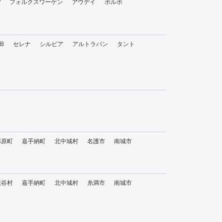
W
フォルクスワーゲン
アウデイ
ボルボ
bB
セレナ
シルビア
アルトラパン
タント
那原町
嘉手納町
北中城村
名護市
南城市
読谷村
嘉手納町
北中城村
糸満市
南城市