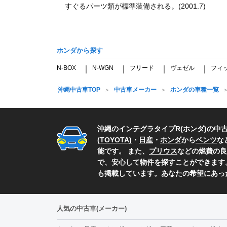
すぐるパーツ類が標準装備される。(2001.7)
ホンダから探す
N-BOX
N-WGN
フリード
ヴェゼル
フィ
｜
｜
｜
｜
沖縄中古車TOP
中古車メーカー
ホンダの車種一覧
沖縄の
インテグラタイプR
(
ホンダ
)の中
(TOYOTA)
・
日産
・
ホンダ
から
ベンツ
な
能です。 また、
プリウス
などの燃費の良
で、安心して物件を探すことができます
も掲載しています。あなたの希望にあっ
人気の中古車(メーカー)