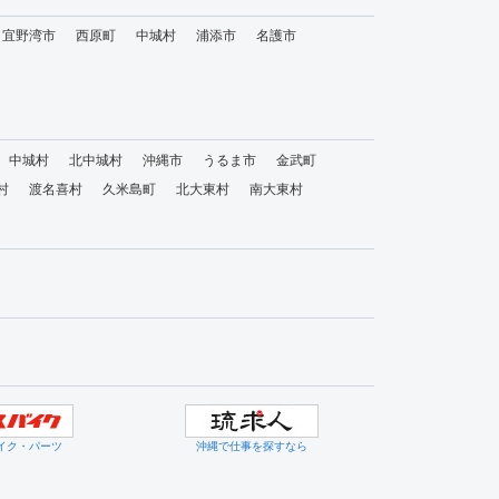
宜野湾市
西原町
中城村
浦添市
名護市
中城村
北中城村
沖縄市
うるま市
金武町
村
渡名喜村
久米島町
北大東村
南大東村
イク・パーツ
沖縄で仕事を探すなら