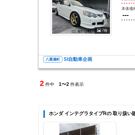
本体価
---
7枚
SI自動車企画
八重瀬町
2
件中
1〜2
件表示
ホンダ インテグラタイプRの 取り扱い