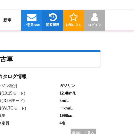
新車
ご意見Box
閲覧履歴
お気に入り
ログイン
中古車
カタログ情報
ンジン種別
ガソリン
費
(10.15モード)
12.4km/L
費
(JC08モード)
km/L
費
(WLTCモード)
ーkm/L
気量
1998cc
車定員
4名
詳しく見る