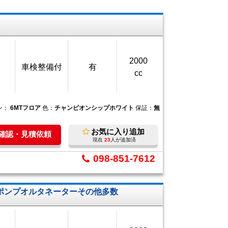
2000
車検整備付
有
cc
ン：
6MTフロア
色：
チャンピオンシップホワイト
保証：
無
お気に入り追加
庫確認・見積依頼
現在
23
人が追加済
098-851-7612
ポンプオルタネーターその他多数