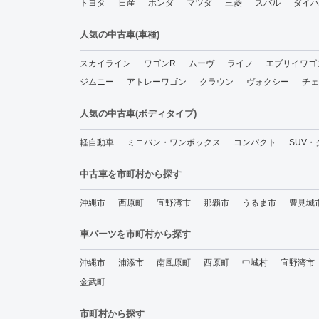
トヨタ
日産
ホンダ
マツダ
三菱
スバル
ダイハ
人気の中古車(車種)
スカイライン
ワゴンR
ムーヴ
ライフ
エブリイワゴ
ジムニー
アトレーワゴン
クラウン
ヴォクシー
チェ
人気の中古車(ボディタイプ)
軽自動車
ミニバン・ワンボックス
コンパクト
SUV
中古車を市町村から探す
沖縄市
西原町
宜野湾市
那覇市
うるま市
豊見城
車パーツを市町村から探す
沖縄市
浦添市
南風原町
西原町
中城村
宜野湾市
金武町
市町村から探す