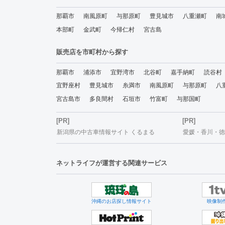
那覇市
南風原町
与那原町
豊見城市
八重瀬町
南
本部町
金武町
今帰仁村
宮古島
販売店を市町村から探す
那覇市
浦添市
宜野湾市
北谷町
嘉手納町
読谷村
宜野座村
豊見城市
糸満市
南風原町
与那原町
八
宮古島市
多良間村
石垣市
竹富町
与那国町
[PR]
[PR]
新潟県の中古車情報サイト くるまる
愛媛・香川・徳島
ネットライフが運営する関連サービス
沖縄のお店探し情報サイト
映像制