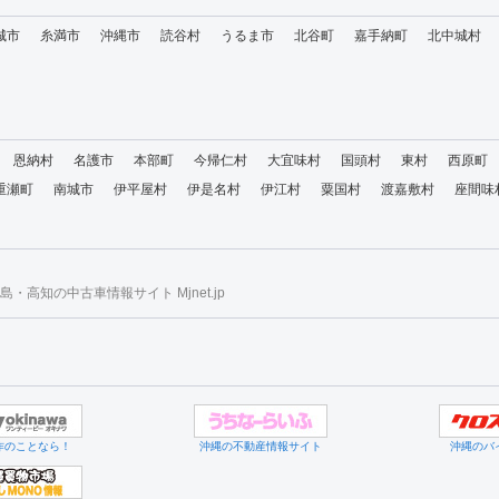
城市
糸満市
沖縄市
読谷村
うるま市
北谷町
嘉手納町
北中城村
恩納村
名護市
本部町
今帰仁村
大宜味村
国頭村
東村
西原町
重瀬町
南城市
伊平屋村
伊是名村
伊江村
粟国村
渡嘉敷村
座間味
・高知の中古車情報サイト Mjnet.jp
作のことなら！
沖縄の不動産情報サイト
沖縄のバ