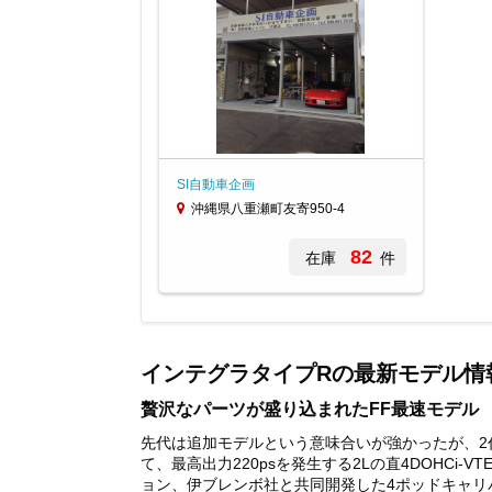
SI自動車企画
沖縄県八重瀬町友寄950-4
82
在庫
件
Item
1
of
インテグラタイプRの最新モデル情
1
贅沢なパーツが盛り込まれたFF最速モデル
先代は追加モデルという意味合いが強かったが、2
て、最高出力220psを発生する2Lの直4DOHC
ョン、伊ブレンボ社と共同開発した4ポッドキャ