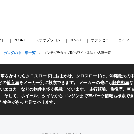
ット
N-ONE
ステップワゴン
N-VAN
オデッセイ
ライフ
｜
｜
｜
｜
｜
ホンダの中古車一覧
インテグラタイプR(ホワイト系)の中古車一覧
古車を探すならクロスロードにおまかせ。クロスロードは、沖縄最大の
どの
輸入車
をメーカー別に検索できます。 メーカーの他にも
軽自動車
な
いエコカーなどの物件も多く掲載しています。 走行距離、修復歴、車台
。 そして、
ホイール
、
タイヤ
から
エンジン
まで
車パーツ
情報も検索でき
た物件がきっと見つかります。