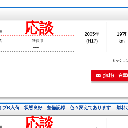
応談
額
2005年
19万
格
諸費用
(H17)
km
---
ミッショ
(無料) 在
イプR入荷 状態良好 整備記録 色々変えてあります 燃料
応談
額