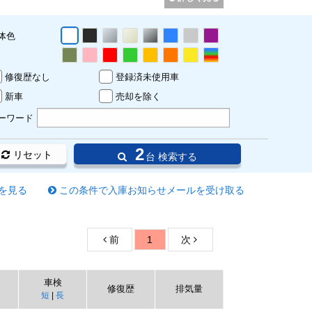
体色
修復歴なし
登録済未使用車
新車
売却を除く
ーワード
2
リセット
台 検索する
を見る
この条件で入庫お知らせメールを受け取る
前
1
次
車検
修復歴
排気量
短
|
長