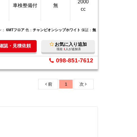
2000
車検整備付
無
cc
ン：
6MTフロア
色：
チャンピオンシップホワイト
保証：
無
お気に入り追加
庫確認・見積依頼
現在
1
人が追加済
098-851-7612
前
1
次