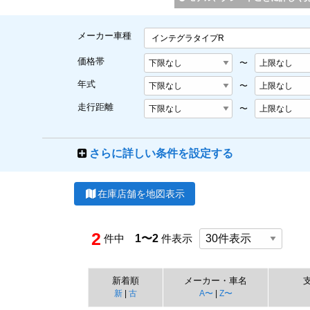
メーカー車種
インテグラタイプR
価格帯
〜
年式
〜
走行距離
〜
さらに詳しい条件を設定する
在庫店舗を地図表示
2
件中
1〜2
件表示
新着順
メーカー・車名
新
|
古
A〜
|
Z〜