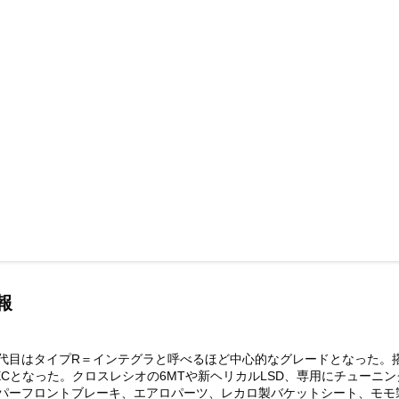
報
代目はタイプR＝インテグラと呼べるほど中心的なグレードとなった。搭
i-VTECとなった。クロスレシオの6MTや新ヘリカルLSD、専用にチュ
リパーフロントブレーキ、エアロパーツ、レカロ製バケットシート、モモ