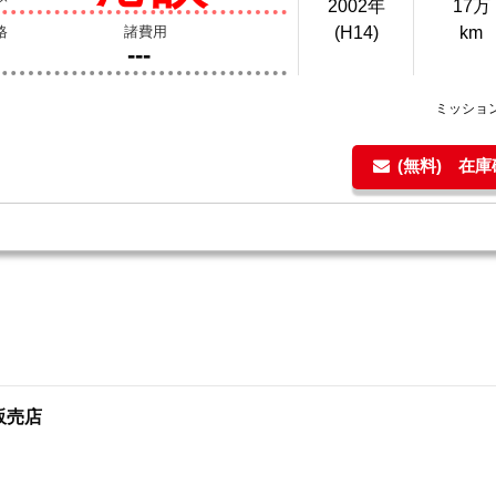
2002年
17万
格
諸費用
(H14)
km
---
ミッショ
(無料) 在
販売店