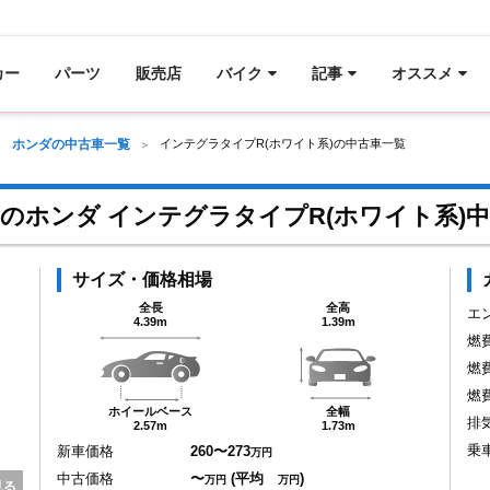
カー
パーツ
販売店
バイク
記事
オススメ
ホンダの中古車一覧
インテグラタイプR(ホワイト系)の中古車一覧
のホンダ インテグラタイプR(ホワイト系)
サイズ・価格相場
全長
全高
エ
4.39m
1.39m
燃
燃
燃
ホイールベース
全幅
排
2.57m
1.73m
乗
新車価格
260〜273
万円
中古価格
〜
(平均
)
万円
万円
見る