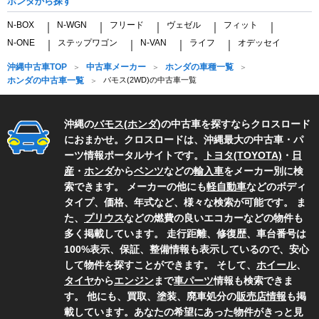
ホンダから探す
N-BOX
N-WGN
フリード
ヴェゼル
フィット
｜
｜
｜
｜
｜
N-ONE
ステップワゴン
N-VAN
ライフ
オデッセイ
｜
｜
｜
｜
沖縄中古車TOP
中古車メーカー
ホンダの車種一覧
ホンダの中古車一覧
バモス(2WD)の中古車一覧
沖縄の
バモス
(
ホンダ
)の中古車を探すならクロスロード
におまかせ。クロスロードは、沖縄最大の中古車・パ
ーツ情報ポータルサイトです。
トヨタ(TOYOTA)
・
日
産
・
ホンダ
から
ベンツ
などの
輸入車
をメーカー別に検
索できます。 メーカーの他にも
軽自動車
などのボディ
タイプ、価格、年式など、様々な検索が可能です。 ま
た、
プリウス
などの燃費の良いエコカーなどの物件も
多く掲載しています。 走行距離、修復歴、車台番号は
100%表示、保証、整備情報も表示しているので、安心
して物件を探すことができます。 そして、
ホイール
、
タイヤ
から
エンジン
まで
車パーツ
情報も検索できま
す。 他にも、買取、塗装、廃車処分の
販売店情報
も掲
載しています。あなたの希望にあった物件がきっと見