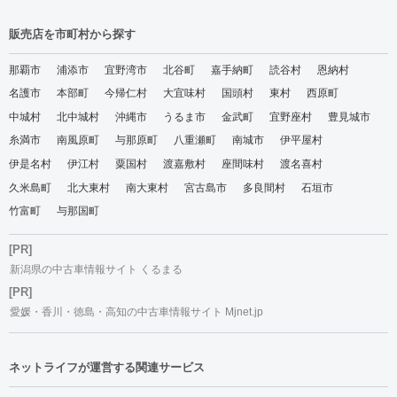
販売店を市町村から探す
那覇市
浦添市
宜野湾市
北谷町
嘉手納町
読谷村
恩納村
名護市
本部町
今帰仁村
大宜味村
国頭村
東村
西原町
中城村
北中城村
沖縄市
うるま市
金武町
宜野座村
豊見城市
糸満市
南風原町
与那原町
八重瀬町
南城市
伊平屋村
伊是名村
伊江村
粟国村
渡嘉敷村
座間味村
渡名喜村
久米島町
北大東村
南大東村
宮古島市
多良間村
石垣市
竹富町
与那国町
[PR]
新潟県の中古車情報サイト くるまる
[PR]
愛媛・香川・徳島・高知の中古車情報サイト Mjnet.jp
ネットライフが運営する関連サービス