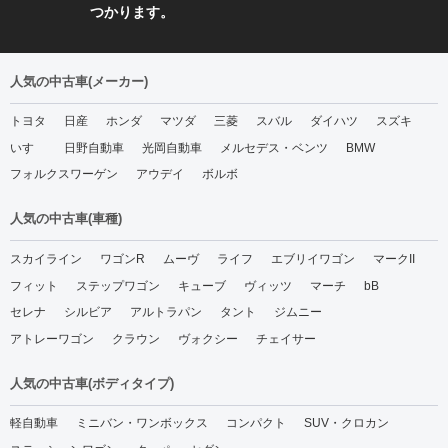
つかります。
人気の中古車(メーカー)
トヨタ
日産
ホンダ
マツダ
三菱
スバル
ダイハツ
スズキ
いすゞ
日野自動車
光岡自動車
メルセデス・ベンツ
BMW
フォルクスワーゲン
アウデイ
ボルボ
人気の中古車(車種)
スカイライン
ワゴンR
ムーヴ
ライフ
エブリイワゴン
マークII
フィット
ステップワゴン
キューブ
ヴィッツ
マーチ
bB
セレナ
シルビア
アルトラパン
タント
ジムニー
アトレーワゴン
クラウン
ヴォクシー
チェイサー
人気の中古車(ボディタイプ)
軽自動車
ミニバン・ワンボックス
コンパクト
SUV・クロカン