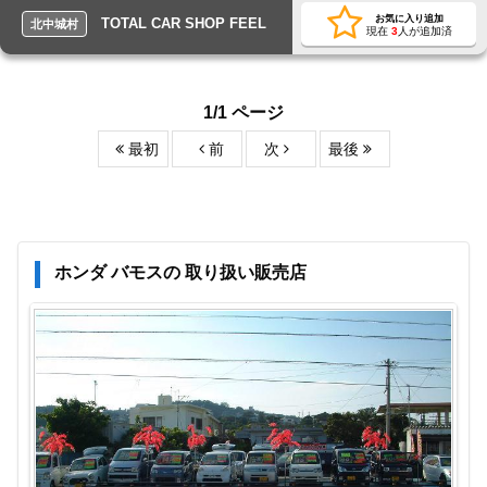
お気に入り追加
TOTAL CAR SHOP FEEL
北中城村
現在
3
人が追加済
1/1 ページ
最初
前
次
最後
ホンダ バモスの 取り扱い販売店