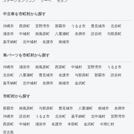
ステーションワゴン
クーペ
セダン
中古車を市町村から探す
沖縄市
西原町
宜野湾市
那覇市
うるま市
豊見城市
北谷町
浦添市
中城村
南風原町
八重瀬町
糸満市
読谷村
与那原町
嘉手納町
北中城村
名護市
南城市
車パーツを市町村から探す
沖縄市
浦添市
南風原町
西原町
中城村
宜野湾市
うるま市
北谷町
八重瀬町
豊見城市
名護市
与那原町
那覇市
読谷村
嘉手納町
北中城村
糸満市
南城市
金武町
市町村から探す
那覇市
南風原町
与那原町
豊見城市
八重瀬町
南城市
糸満市
沖縄市
読谷村
うるま市
北谷町
嘉手納町
北中城村
宜野湾市
西原町
中城村
浦添市
名護市
本部町
金武町
今帰仁村
宮古島