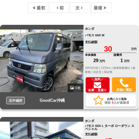
最初
前
次
最後
ホンダ
バモス 660 M
支払総額
30
万円
本体価格
諸費用
29
1
万円
万円
2007(H19) |
13万km |
検車検整備付 |
修
復無 |
法定含 |
保証無
＼無料／
6枚
店舗に電話
在庫・見積り
お気に入り追加
GoodCar沖縄
北中城村
現在
5
人が追加済
ホンダ
バモス 660 L ターボ ローダウン ス
ペシャル
支払総額