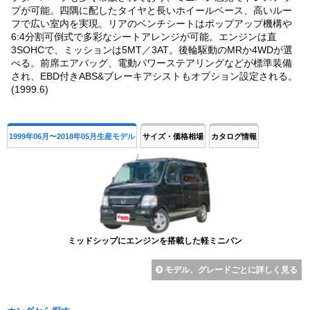
プが可能。四隅に配したタイヤと長いホイールベース、高いルー
フで広い室内を実現。リアのベンチシートはポップアップ機構や
6:4分割可倒式で多彩なシートアレンジが可能。エンジンは直
3SOHCで、ミッションは5MT／3AT。後輪駆動のMRか4WDが選
べる。前席エアバッグ、電動パワーステアリングなどが標準装備
され、EBD付きABS&ブレーキアシストもオプション設定される。
(1999.6)
1999年06月〜2018年05月生産モデル
サイズ・価格相場
カタログ情報
ミッドシップにエンジンを搭載した軽ミニバン
モデル、グレードごとに詳しく見る