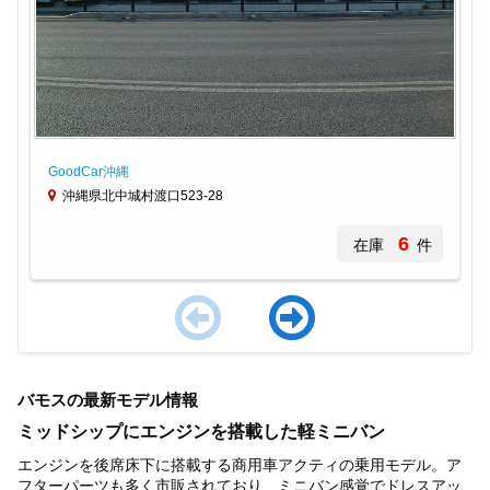
GoodCar沖縄
沖縄県北中城村渡口523-28
6
在庫
件
Item
1
バモスの最新モデル情報
of
3
ミッドシップにエンジンを搭載した軽ミニバン
エンジンを後席床下に搭載する商用車アクティの乗用モデル。ア
フターパーツも多く市販されており、ミニバン感覚でドレスアッ