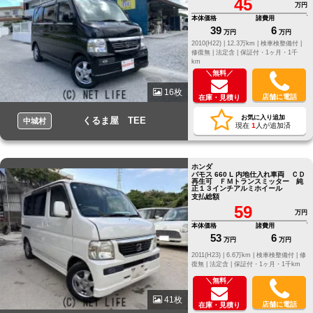
45
万円
本体価格
諸費用
39
6
万円
万円
2010(H22) |
12.3万km |
検車検整備付 |
修復無 |
法定含 |
保証付・1ヶ月・1千
km
＼無料／
16枚
店舗に電話
在庫・見積り
お気に入り追加
くるま屋 TEE
中城村
現在
1
人が追加済
ホンダ
バモス 660 L 内地仕入れ車両 ＣＤ
再生可 ＦＭトランスミッター 純
正１３インチアルミホイール
支払総額
59
万円
本体価格
諸費用
53
6
万円
万円
2011(H23) |
6.6万km |
検車検整備付 |
修
復無 |
法定含 |
保証付・1ヶ月・1千km
＼無料／
41枚
店舗に電話
在庫・見積り