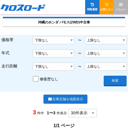
閲覧履歴
お気に入り
メニュー
沖縄のホンダ バモス(2WD)中古車
価格帯
〜
年式
〜
走行距離
〜
修復歴なし
検索
在庫店舗を地図表示
3
1〜3
件中
件表示
1/1 ページ