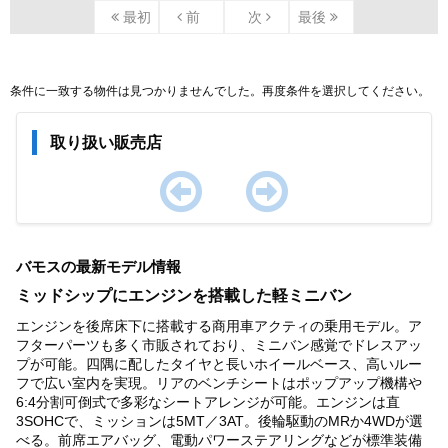
最初
前
次
最後
条件に一致する物件は見つかりませんでした。再度条件を選択してください。
取り扱い販売店
Item
1
バモスの最新モデル情報
of
0
ミッドシップにエンジンを搭載した軽ミニバン
エンジンを後席床下に搭載する商用車アクティの乗用モデル。ア
フターパーツも多く市販されており、ミニバン感覚でドレスアッ
プが可能。四隅に配したタイヤと長いホイールベース、高いルー
フで広い室内を実現。リアのベンチシートはポップアップ機構や
6:4分割可倒式で多彩なシートアレンジが可能。エンジンは直
3SOHCで、ミッションは5MT／3AT。後輪駆動のMRか4WDが選
べる。前席エアバッグ、電動パワーステアリングなどが標準装備