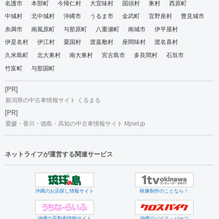
名護市
本部町
今帰仁村
大宜味村
国頭村
東村
西原町
中城村
北中城村
沖縄市
うるま市
金武町
宜野座村
豊見城市
糸満市
南風原町
与那原町
八重瀬町
南城市
伊平屋村
伊是名村
伊江村
粟国村
渡嘉敷村
座間味村
渡名喜村
久米島町
北大東村
南大東村
宮古島市
多良間村
石垣市
竹富町
与那国町
[PR]
新潟県の中古車情報サイト くるまる
[PR]
愛媛・香川・徳島・高知の中古車情報サイト Mjnet.jp
ネットライフが運営する関連サービス
沖縄のお店探し情報サイト
映像制作のことなら！
沖縄の不動産情報サイト
沖縄のバイク・パーツ