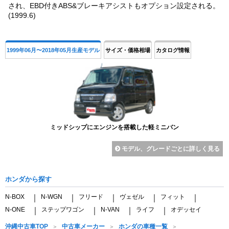
され、EBD付きABS&ブレーキアシストもオプション設定される。
(1999.6)
1999年06月〜2018年05月生産モデル
サイズ・価格相場
カタログ情報
ミッドシップにエンジンを搭載した軽ミニバン
モデル、グレードごとに詳しく見る
ホンダから探す
N-BOX
N-WGN
フリード
ヴェゼル
フィット
｜
｜
｜
｜
｜
N-ONE
ステップワゴン
N-VAN
ライフ
オデッセイ
｜
｜
｜
｜
沖縄中古車TOP
中古車メーカー
ホンダの車種一覧