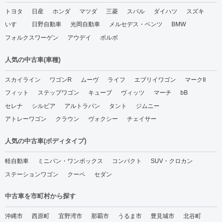
トヨタ
日産
ホンダ
マツダ
三菱
スバル
ダイハツ
スズキ
いすゞ
日野自動車
光岡自動車
メルセデス・ベンツ
BMW
フォルクスワーゲン
アウデイ
ボルボ
人気の中古車(車種)
スカイライン
ワゴンR
ムーヴ
ライフ
エブリイワゴン
マークII
フィット
ステップワゴン
キューブ
ヴィッツ
マーチ
bB
セレナ
シルビア
アルトラパン
タント
ジムニー
アトレーワゴン
クラウン
ヴォクシー
チェイサー
人気の中古車(ボディタイプ)
軽自動車
ミニバン・ワンボックス
コンパクト
SUV・クロカン
ステーションワゴン
クーペ
セダン
中古車を市町村から探す
沖縄市
西原町
宜野湾市
那覇市
うるま市
豊見城市
北谷町