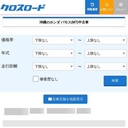
閲覧履歴
お気に入り
メニュー
沖縄のホンダ バモス(MT)中古車
価格帯
〜
年式
〜
走行距離
〜
修復歴なし
検索
在庫店舗を地図表示
X/X ページ