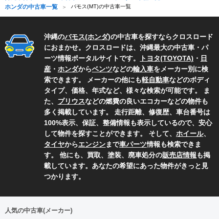
ホンダの中古車一覧
バモス(MT)の中古車一覧
沖縄の
バモス
(
ホンダ
)の中古車を探すならクロスロード
におまかせ。クロスロードは、沖縄最大の中古車・パ
ーツ情報ポータルサイトです。
トヨタ(TOYOTA)
・
日
産
・
ホンダ
から
ベンツ
などの
輸入車
をメーカー別に検
索できます。 メーカーの他にも
軽自動車
などのボディ
タイプ、価格、年式など、様々な検索が可能です。 ま
た、
プリウス
などの燃費の良いエコカーなどの物件も
多く掲載しています。 走行距離、修復歴、車台番号は
100%表示、保証、整備情報も表示しているので、安心
して物件を探すことができます。 そして、
ホイール
、
タイヤ
から
エンジン
まで
車パーツ
情報も検索できま
す。 他にも、買取、塗装、廃車処分の
販売店情報
も掲
載しています。あなたの希望にあった物件がきっと見
つかります。
人気の中古車(メーカー)