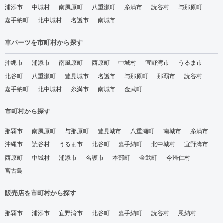
浦添市
中城村
南風原町
八重瀬町
糸満市
読谷村
与那原町
嘉手納町
北中城村
名護市
南城市
車パーツを市町村から探す
沖縄市
浦添市
南風原町
西原町
中城村
宜野湾市
うるま市
北谷町
八重瀬町
豊見城市
名護市
与那原町
那覇市
読谷村
嘉手納町
北中城村
糸満市
南城市
金武町
市町村から探す
那覇市
南風原町
与那原町
豊見城市
八重瀬町
南城市
糸満市
沖縄市
読谷村
うるま市
北谷町
嘉手納町
北中城村
宜野湾市
西原町
中城村
浦添市
名護市
本部町
金武町
今帰仁村
宮古島
販売店を市町村から探す
那覇市
浦添市
宜野湾市
北谷町
嘉手納町
読谷村
恩納村