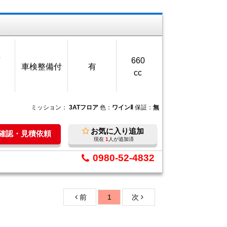
万
660
車検整備付
有
cc
ミッション：
3ATフロア
色：
ワインⅡ
保証：
無
お気に入り追加
庫確認・見積依頼
現在
1
人が追加済
0980-52-4832
前
1
次