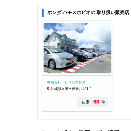
ホンダ バモスホビオの 取り扱い販売店
有限会社 ヒサシ自動車
沖縄県名護市伊差川481-1
68
在庫
件
Item
1
of