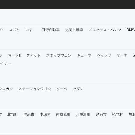
ツ
スズキ
いすゞ
日野自動車
光岡自動車
メルセデス・ベンツ
BM
ン
マークII
フィット
ステップワゴン
キューブ
ヴィッツ
マーチ
イサー
・クロカン
ステーションワゴン
クーペ
セダン
市
北谷町
浦添市
中城村
南風原町
八重瀬町
糸満市
読谷村
与