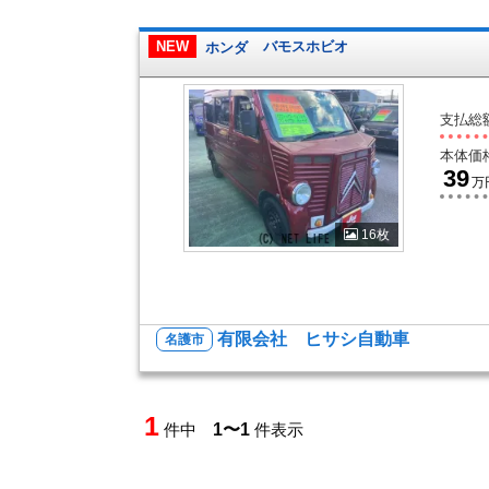
NEW
ホンダ
バモスホビオ
支払総
本体価
39
万
16枚
有限会社 ヒサシ自動車
名護市
1
件中
1〜1
件表示