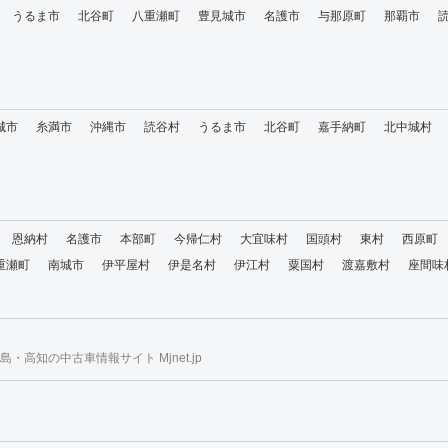
うるま市
北谷町
八重瀬町
豊見城市
名護市
与那原町
那覇市
城市
糸満市
沖縄市
読谷村
うるま市
北谷町
嘉手納町
北中城村
恩納村
名護市
本部町
今帰仁村
大宜味村
国頭村
東村
西原町
重瀬町
南城市
伊平屋村
伊是名村
伊江村
粟国村
渡嘉敷村
座間味
・高知の中古車情報サイト Mjnet.jp