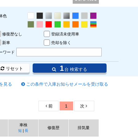
体色
修復歴なし
登録済未使用車
新車
売却を除く
ーワード
1
リセット
台 検索する
を見る
この条件で入庫お知らせメールを受け取る
前
1
次
車検
修復歴
排気量
短
|
長