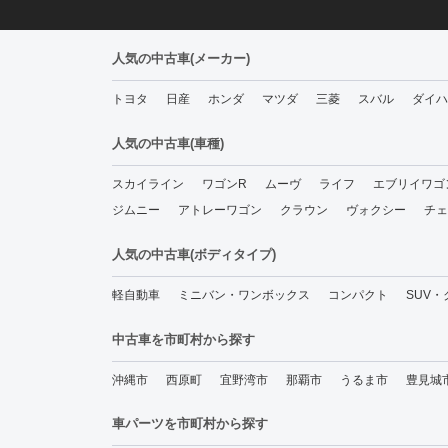
人気の中古車(メーカー)
トヨタ
日産
ホンダ
マツダ
三菱
スバル
ダイハ
人気の中古車(車種)
スカイライン
ワゴンR
ムーヴ
ライフ
エブリイワゴ
ジムニー
アトレーワゴン
クラウン
ヴォクシー
チェ
人気の中古車(ボディタイプ)
軽自動車
ミニバン・ワンボックス
コンパクト
SUV
中古車を市町村から探す
沖縄市
西原町
宜野湾市
那覇市
うるま市
豊見城
車パーツを市町村から探す