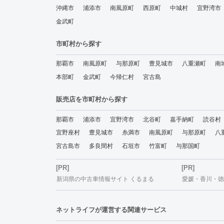
沖縄市
浦添市
南風原町
西原町
中城村
宜野湾市
金武町
市町村から探す
那覇市
南風原町
与那原町
豊見城市
八重瀬町
南
本部町
金武町
今帰仁村
宮古島
販売店を市町村から探す
那覇市
浦添市
宜野湾市
北谷町
嘉手納町
読谷村
宜野座村
豊見城市
糸満市
南風原町
与那原町
八
宮古島市
多良間村
石垣市
竹富町
与那国町
[PR]
[PR]
新潟県の中古車情報サイト くるまる
愛媛・香川・徳島
ネットライフが運営する関連サービス