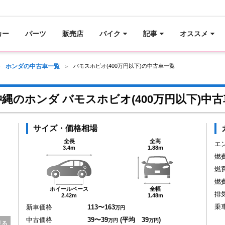
カー
パーツ
販売店
バイク
記事
オススメ
ホンダの中古車一覧
バモスホビオ(400万円以下)の中古車一覧
沖縄のホンダ バモスホビオ(400万円以下)中古
サイズ・価格相場
全長
全高
エ
3.4m
1.88m
燃
燃
燃
ホイールベース
全幅
排
2.42m
1.48m
乗
新車価格
113〜163
万円
中古価格
39〜39
(平均 39
)
万円
万円
見る