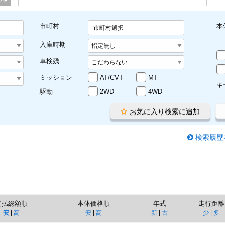
市町村
本
市町村選択
入庫時期
車検残
ミッション
AT/CVT
MT
キ
駆動
2WD
4WD
お気に入り検索に追加
検索履歴
支払総額順
本体価格順
年式
走行距離
安
|
高
安
|
高
新
|
古
少
|
多