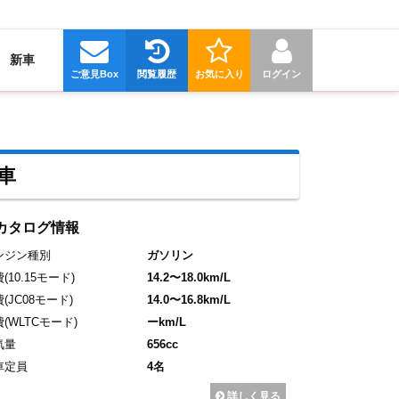
新車
ご意見Box
閲覧履歴
お気に入り
ログイン
車
カタログ情報
ンジン種別
ガソリン
費
(10.15モード)
14.2〜18.0km/L
費
(JC08モード)
14.0〜16.8km/L
費
(WLTCモード)
ーkm/L
気量
656cc
車定員
4名
詳しく見る