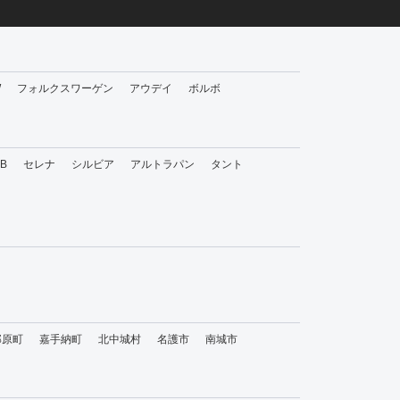
W
フォルクスワーゲン
アウデイ
ボルボ
bB
セレナ
シルビア
アルトラパン
タント
那原町
嘉手納町
北中城村
名護市
南城市