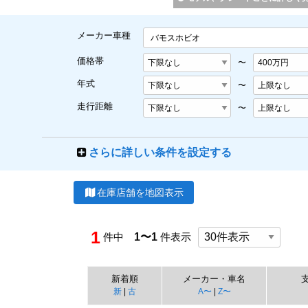
メーカー車種
バモスホビオ
価格帯
〜
年式
〜
走行距離
〜
さらに詳しい条件を設定する
在庫店舗を地図表示
1
件中
1〜1
件表示
新着順
メーカー・車名
新
|
古
A〜
|
Z〜