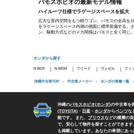
バモスホビオの最新モデル情報
1
ハイルーフ仕様でラゲージスペースを拡大
広大な室内空間をもつ軽ワゴン、バモスの全高を1
をラゲージスペース内側の側面に標準装備する。
ン、駆動方式などのメカ関係はバモスと全く同じ。安全
ホンダから探す
N-BOX
N-WGN
フリード
ヴェゼル
フィ
｜
｜
｜
｜
沖縄中古車TOP
中古車メーカー
ホンダの車種一覧
沖縄の
バモスホビオ
(
ホンダ
)の中古車を
(TOYOTA)
・
日産
・
ホンダ
から
ベンツ
な
能です。 また、
プリウス
などの燃費の良
で、安心して物件を探すことができます
も掲載しています。あなたの希望にあっ