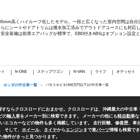
05mm高くハイルーフ化したモデル。一段と広くなった室内空間は自
さらにシートやドアトリムは撥水加工済みでアウトドアユースにも対応
装備は前席エアバッグが標準で、EBD付きABSはオプション設定となる。
ット
N-ONE
ステップワゴン
N-VAN
ライフ
オデッセイ
｜
｜
｜
｜
｜
ホンダの中古車一覧
バモスホビオ(400万円以下)の中古車一覧
探すならクロスロードにおまかせ。クロスロードは、沖縄最大の中古車
どの
輸入車
をメーカー別に検索できます。 メーカーの他にも
軽自動車
な
いエコカーなどの物件も多く掲載しています。 走行距離、修復歴、車台
。 そして、
ホイール
、
タイヤ
から
エンジン
まで
車パーツ
情報も検索でき
た物件がきっと見つかります。