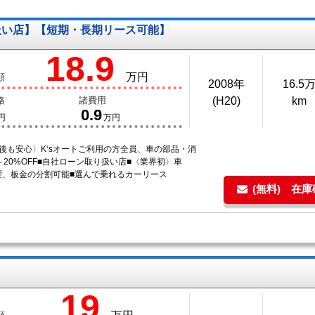
扱い店】【短期・長期リース可能】
18.9
万円
額
2008年
16.5
格
諸費用
(H20)
km
0.9
円
万円
後も安心〉K‘sオートご利用の方全員、車の部品・消
～20%OFF■自社ローン取り扱い店■〈業界初〉車
理、板金の分割可能■選んで乗れるカーリース
(無料) 在
19