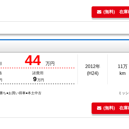
(無料) 在
44
万円
額
2012年
11万
格
諸費用
(H24)
km
9
円
万円
勝ち●お買い得車●本土中古
ミッ
(無料) 在