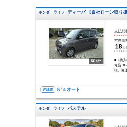
ディーバ 【自社ローン取り
ホンダ
ライフ
支払総
本体価
18
万
■〈購入
4枚
耗品10
検、修
Ｋ’ｓオート
沖縄市
パステル
ホンダ
ライフ