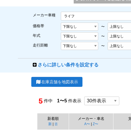
メーカー車種
ライフ
価格帯
〜
年式
〜
走行距離
〜
さらに詳しい条件を設定する
在庫店舗を地図表示
5
件中
1〜5
件表示
新着順
メーカー・車名
新
|
古
A〜
|
Z〜