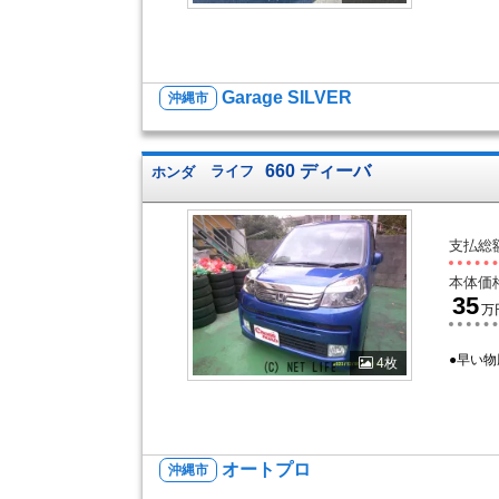
Garage SILVER
沖縄市
660 ディーバ
ホンダ
ライフ
支払総
本体価
35
万
●早い物
4枚
オートプロ
沖縄市