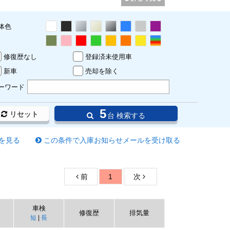
体色
修復歴なし
登録済未使用車
新車
売却を除く
ーワード
5
リセット
台 検索する
を見る
この条件で入庫お知らせメールを受け取る
前
1
次
車検
修復歴
排気量
短
|
長