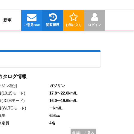
新車
ご意見Box
閲覧履歴
お気に入り
ログイン
カタログ情報
ンジン種別
ガソリン
費
(10.15モード)
17.8〜22.0km/L
費
(JC08モード)
16.0〜19.6km/L
費
(WLTCモード)
ーkm/L
気量
658cc
車定員
4名
詳しく見る