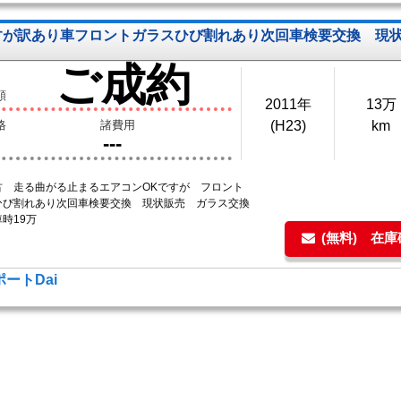
すが訳あり車フロントガラスひび割れあり次回車検要交換 現
ご成約
額
2011年
13万
格
諸費用
(H23)
km
---
古 走る曲がる止まるエアコンOKですが フロント
ひび割れあり次回車検要交換 現状販売 ガラス交換
時19万
(無料) 在
ートDai