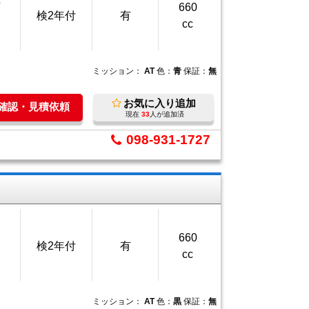
万
660
検2年付
有
cc
ミッション：
AT
色：
青
保証：
無
お気に入り追加
庫確認・見積依頼
現在
33
人が追加済
098-931-1727
660
検2年付
有
cc
ミッション：
AT
色：
黒
保証：
無