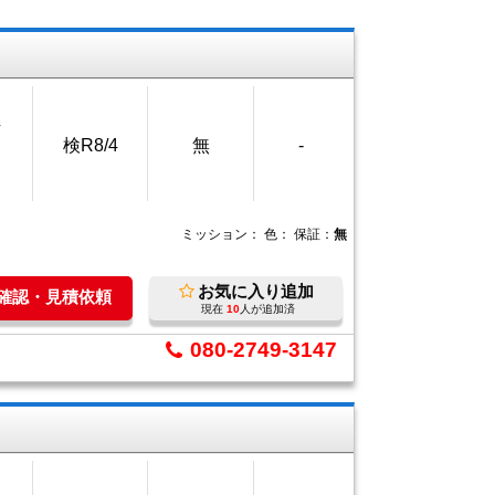
万
検R8/4
無
-
ミッション：
色：
保証：
無
お気に入り追加
庫確認・見積依頼
現在
10
人が追加済
080-2749-3147