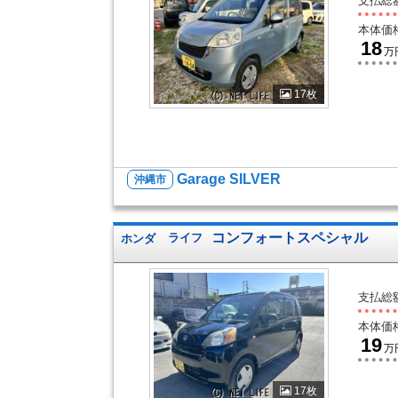
支払総
本体価
18
万
17枚
Garage SILVER
沖縄市
コンフォートスペシャル
ホンダ
ライフ
支払総
本体価
19
万
17枚