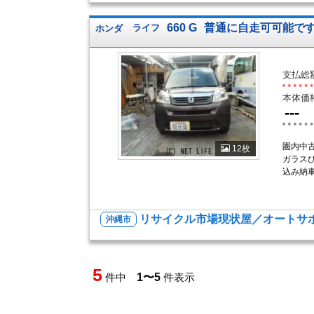
660 G
普通に自走可可能で
ホンダ
ライフ
支払総
本体価
---
圏内中
12枚
ガラス
込み納車
リサイクル市場現状屋／オートサポ
沖縄市
5
件中
1〜5
件表示