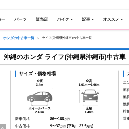
カー
パーツ
販売店
バイク
記事
オススメ
ホンダの中古車一覧
ライフ(沖縄県沖縄市)の中古車一覧
沖縄のホンダ ライフ(沖縄県沖縄市)中古車
サイズ・価格相場
全長
全高
エ
3.4m
1.61m〜1.66m
燃
燃
燃
ホイールベース
全幅
排
2.42m
1.48m
乗
新車価格
86〜168
万円
中古価格
9〜37
(平均 23.5
)
万円
万円
見る