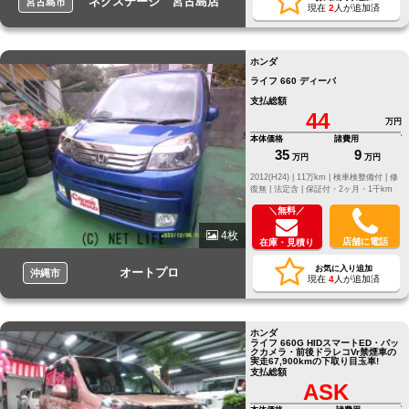
ネクステージ 宮古島店
宮古島市
現在
2
人が追加済
ホンダ
ライフ 660 ディーバ
支払総額
44
万円
本体価格
諸費用
35
9
万円
万円
2012(H24) |
11万km |
検車検整備付 |
修
復無 |
法定含 |
保証付・2ヶ月・1千km
＼無料／
4枚
店舗に電話
在庫・見積り
お気に入り追加
オートプロ
沖縄市
現在
4
人が追加済
ホンダ
ライフ 660G HIDスマートED・バッ
クカメラ・前後ドラレコVr禁煙車の
実走67,900kmの下取り目玉車!
支払総額
ASK