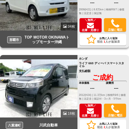
---
---
2009(H21) |
8.8万km |
検検R8/7 |
修復
無 |
法定含 |
保証無
＼無料／
34枚
店舗に電話
在庫・見積り
TOP MOTOR OKINAWAト
お気に入り追加
那覇市
ップモーター沖縄
現在
1
人が追加済
ホンダ
ライフ 660 ディーバ スマートスタ
イル
支払総額
ご成約
本体価格
諸費用
---
---
2012(H24) |
11.3万km |
検検R9/6 |
修復
無 |
法定含 |
保証付・3ヶ月・5千km
＼無料／
18枚
店舗に電話
在庫・見積り
お気に入り追加
川武自動車
八重瀬町
現在
2
人が追加済