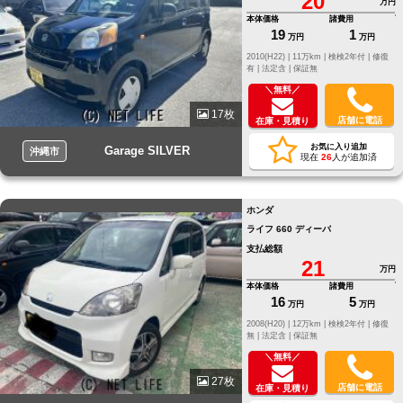
20
万円
本体価格
諸費用
19
1
万円
万円
2010(H22) |
11万km |
検検2年付 |
修復
有 |
法定含 |
保証無
＼無料／
17枚
店舗に電話
在庫・見積り
お気に入り追加
Garage SILVER
沖縄市
現在
26
人が追加済
ホンダ
ライフ 660 ディーバ
支払総額
21
万円
本体価格
諸費用
16
5
万円
万円
2008(H20) |
12万km |
検検2年付 |
修復
無 |
法定含 |
保証無
＼無料／
27枚
店舗に電話
在庫・見積り