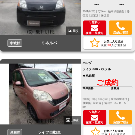
---
---
2011(H23) |
5万km |
検車検整備付 |
修
復無 |
法定含 |
保証無
＼無料／
6枚
店舗に電話
在庫・見積り
お気に入り追加
ミネルバ
中城村
現在
30
人が追加済
ホンダ
ライフ 660 パステル
支払総額
ご成約
本体価格
諸費用
---
---
2008(H20) |
8.6万km |
検車検整備付 |
修復無 |
法定含 |
保証付・3ヶ月・5千
km
＼無料／
18枚
店舗に電話
在庫・見積り
お気に入り追加
ライフ自動車
糸満市
現在
1
人が追加済