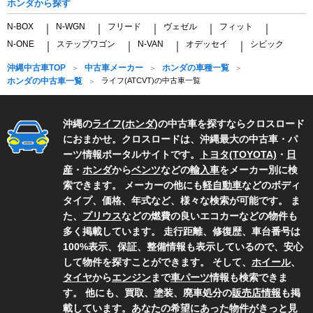
ホンダから探す
N-BOX
N-WGN
フリード
ヴェゼル
フィット
｜
｜
｜
｜
｜
N-ONE
ステップワゴン
N-VAN
オデッセイ
シビック
｜
｜
｜
｜
沖縄中古車TOP
中古車メーカー
ホンダの車種一覧
ホンダの中古車一覧
ライフ(ATCVT)の中古車一覧
沖縄の
ライフ
(
ホンダ
)の中古車を探すならクロスロード
におまかせ。クロスロードは、沖縄最大の中古車・パ
ーツ情報ポータルサイトです。
トヨタ(TOYOTA)
・
日
産
・
ホンダ
から
ベンツ
などの
輸入車
をメーカー別に検
索できます。 メーカーの他にも
軽自動車
などのボディ
タイプ、価格、年式など、様々な検索が可能です。 ま
た、
プリウス
などの燃費の良いエコカーなどの物件も
多く掲載しています。 走行距離、修復歴、車台番号は
100%表示、保証、整備情報も表示しているので、安心
して物件を探すことができます。 そして、
ホイール
、
タイヤ
から
エンジン
まで
車パーツ
情報も検索できま
す。 他にも、買取、塗装、廃車処分の
販売店情報
も掲
載しています。あなたの希望にあった物件がきっと見