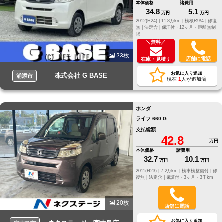
本体価格
諸費用
34.8
5.1
万円
万円
2012(H24) |
11.8万km |
検検R9/4 |
修復
無 |
法定含 |
保証付・12ヶ月・距離無制
限
＼無料／
23枚
店舗に電話
在庫・見積り
お気に入り追加
株式会社 G BASE
浦添市
現在
1
人が追加済
ホンダ
ライフ 660 G
支払総額
42.8
万円
本体価格
諸費用
32.7
10.1
万円
万円
2011(H23) |
7.2万km |
検車検整備付 |
修
復無 |
法定含 |
保証付・3ヶ月・3千km
20枚
店舗に電話
お気に入り追加