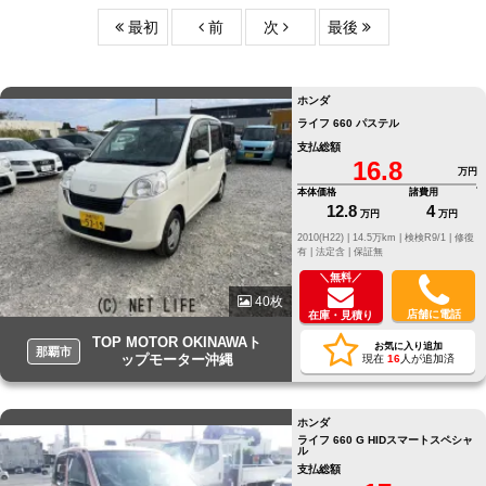
最初
前
次
最後
ホンダ
ライフ 660 パステル
支払総額
16.8
万円
本体価格
諸費用
12.8
4
万円
万円
2010(H22) |
14.5万km |
検検R9/1 |
修復
有 |
法定含 |
保証無
＼無料／
40枚
店舗に電話
在庫・見積り
TOP MOTOR OKINAWAト
お気に入り追加
那覇市
ップモーター沖縄
現在
16
人が追加済
ホンダ
ライフ 660 G HIDスマートスペシャ
ル
支払総額