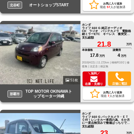
お気に入り追加
オートショップSTART
北谷町
現在
57
人が追加済
ホンダ
ライフ 660 G 純正オーディオ
CD ラジオ バックカメラ 電動格
納ミラーETC キーレス 衝突安全
ボディ
支払総額
21.8
万円
本体価格
諸費用
17.8
4
万円
万円
2010(H22) |
11.2万km |
検検R10/2 |
修
復無 |
法定含 |
保証無
＼無料／
51枚
店舗に電話
在庫・見積り
TOP MOTOR OKINAWAト
お気に入り追加
那覇市
ップモーター沖縄
現在
7
人が追加済
ホンダ
ライフ 660 G バックカメラ・ＥＴ
Ｃ付！レンタカー車両の為、６か月
に一度点検済みで整備ばっちりで
す！
支払総額
23
万円