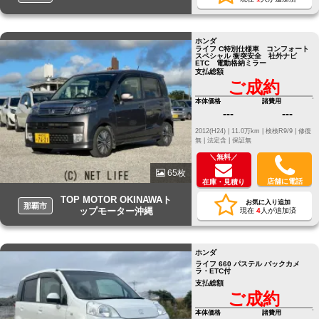
ホンダ
ライフ C特別仕様車 コンフォート
スペシャル 衝突安全 社外ナビ
ETC 電動格納ミラー
支払総額
ご成約
本体価格
諸費用
---
---
2012(H24) |
11.0万km |
検検R9/9 |
修復
無 |
法定含 |
保証無
＼無料／
65枚
店舗に電話
在庫・見積り
TOP MOTOR OKINAWAト
お気に入り追加
那覇市
ップモーター沖縄
現在
4
人が追加済
ホンダ
ライフ 660 パステル バックカメ
ラ・ETC付
支払総額
ご成約
本体価格
諸費用