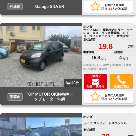
お気に入り追加
Garage SILVER
沖縄市
現在
33
人が追加済
ホンダ
ライフ 660 F 電動格納ミラー キー
レス ＣＤ ラジオ禁煙車 ＥＴ
Ｃ ウィンカーミラー 衝突安全ボ
ディ
支払総額
19.8
万円
本体価格
諸費用
15.8
4
万円
万円
2008(H20) |
8.7万km |
検検R9/3 |
修復
無 |
法定含 |
保証無
＼無料／
40枚
店舗に電話
在庫・見積り
TOP MOTOR OKINAWAト
お気に入り追加
那覇市
ップモーター沖縄
現在
12
人が追加済
ホンダ
ライフ コンフォートスペシャル
支払総額