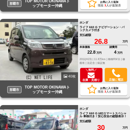
TOP MOTOR OKINAWAト
お気に入り追加
那覇市
ップモーター沖縄
現在
3
人が追加済
ホンダ
ライフ 660 G ナビゲーション・バ
ックカメラ付き
支払総額
26.8
万円
本体価格
諸費用
22.8
4
万円
万円
2011(H23) |
11.8万km |
検検R9/11 |
修
復有 |
法定含 |
保証無
＼無料／
40枚
店舗に電話
在庫・見積り
TOP MOTOR OKINAWAト
お気に入り追加
那覇市
ップモーター沖縄
現在
3
人が追加済
ホンダ
ライフ 660 G HIDスマートスペシャ
ル 車検付き！安心安全の総額表示！
支払総額
30
万円