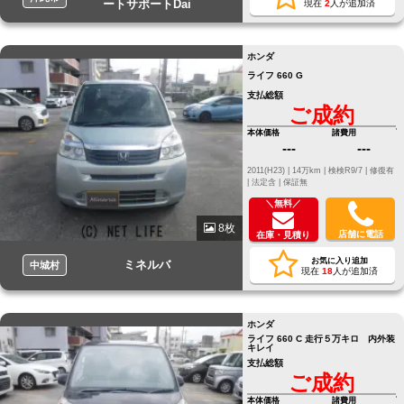
ートサポートDai
現在
2
人が追加済
ホンダ
ライフ 660 G
支払総額
ご成約
本体価格
諸費用
---
---
2011(H23) |
14万km |
検検R9/7 |
修復有
|
法定含 |
保証無
＼無料／
8枚
店舗に電話
在庫・見積り
お気に入り追加
ミネルバ
中城村
現在
18
人が追加済
ホンダ
ライフ 660 C 走行５万キロ 内外装
キレイ
支払総額
ご成約
本体価格
諸費用