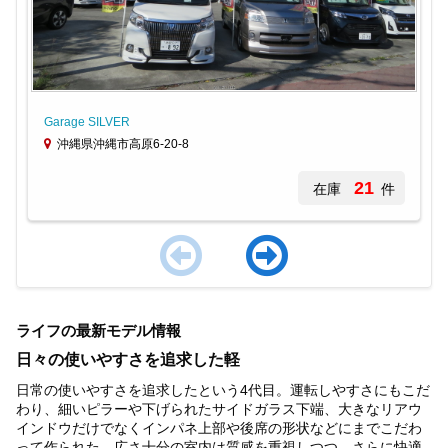
Garage SILVER
沖縄県沖縄市高原6-20-8
21
在庫
件
Item
1
ライフの最新モデル情報
of
4
日々の使いやすさを追求した軽
日常の使いやすさを追求したという4代目。運転しやすさにもこだ
わり、細いピラーや下げられたサイドガラス下端、大きなリアウ
インドウだけでなくインパネ上部や後席の形状などにまでこだわ
って作られた。広さ十分の室内は質感を重視しつつ、さらに快適