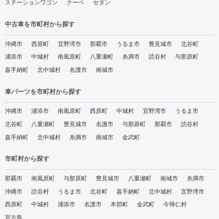
ステーションワゴン
クーペ
セダン
中古車を市町村から探す
沖縄市
西原町
宜野湾市
那覇市
うるま市
豊見城市
北谷町
浦添市
中城村
南風原町
八重瀬町
糸満市
読谷村
与那原町
嘉手納町
北中城村
名護市
南城市
車パーツを市町村から探す
沖縄市
浦添市
南風原町
西原町
中城村
宜野湾市
うるま市
北谷町
八重瀬町
豊見城市
名護市
与那原町
那覇市
読谷村
嘉手納町
北中城村
糸満市
南城市
金武町
市町村から探す
那覇市
南風原町
与那原町
豊見城市
八重瀬町
南城市
糸満市
沖縄市
読谷村
うるま市
北谷町
嘉手納町
北中城村
宜野湾市
西原町
中城村
浦添市
名護市
本部町
金武町
今帰仁村
宮古島