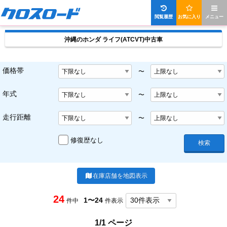
閲覧履歴
お気に入り
メニュー
沖縄のホンダ ライフ(ATCVT)中古車
価格帯
〜
年式
〜
走行距離
〜
修復歴なし
検索
在庫店舗を地図表示
24
1〜24
件中
件表示
1/1 ページ