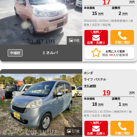
17
万円
本体価格
諸費用
15
2
万円
万円
2011(H23) |
10万km |
検車検整備付 |
修
復無 |
法定含 |
保証無
＼無料／
6枚
店舗に電話
在庫・見積り
お気に入り追加
ミネルバ
中城村
現在
10
人が追加済
ホンダ
ライフ パステル
支払総額
19
万円
本体価格
諸費用
18
1
万円
万円
2010(H22) |
10.3万km |
検検2年付 |
修
復有 |
法定含 |
保証無
＼無料／
17枚
店舗に電話
在庫・見積り