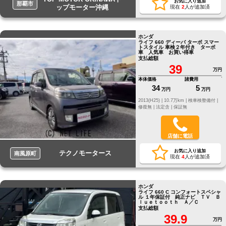
お気に入り追加
那覇市
ップモーター沖縄
現在
2
人が追加済
ホンダ
ライフ 660 ディーバ ターボ スマー
トスタイル 車検２年付き ターボ
車 人気車 お買い得車
支払総額
39
万円
本体価格
諸費用
34
5
万円
万円
2013(H25) |
10.7万km |
検車検整備付 |
修復無 |
法定含 |
保証無
店舗に電話
お気に入り追加
テクノモータース
南風原町
現在
4
人が追加済
ホンダ
ライフ 660 C コンフォートスペシャ
ル １年保証付 純正ナビ ＴＶ Ｂ
ｌｕｅｔｏｏｔｈ Ａ／Ｃ
支払総額
39.9
万円