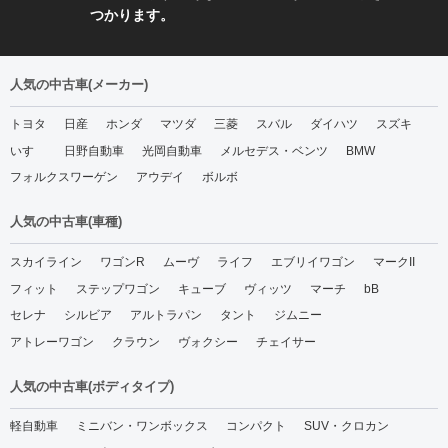
つかります。
人気の中古車(メーカー)
トヨタ
日産
ホンダ
マツダ
三菱
スバル
ダイハツ
スズキ
いすゞ
日野自動車
光岡自動車
メルセデス・ベンツ
BMW
フォルクスワーゲン
アウデイ
ボルボ
人気の中古車(車種)
スカイライン
ワゴンR
ムーヴ
ライフ
エブリイワゴン
マークII
フィット
ステップワゴン
キューブ
ヴィッツ
マーチ
bB
セレナ
シルビア
アルトラパン
タント
ジムニー
アトレーワゴン
クラウン
ヴォクシー
チェイサー
人気の中古車(ボディタイプ)
軽自動車
ミニバン・ワンボックス
コンパクト
SUV・クロカン