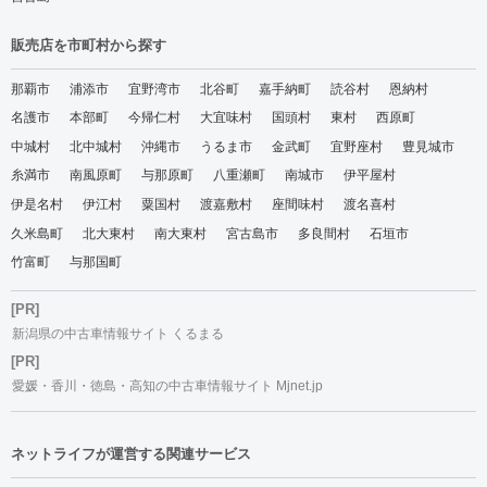
販売店を市町村から探す
那覇市
浦添市
宜野湾市
北谷町
嘉手納町
読谷村
恩納村
名護市
本部町
今帰仁村
大宜味村
国頭村
東村
西原町
中城村
北中城村
沖縄市
うるま市
金武町
宜野座村
豊見城市
糸満市
南風原町
与那原町
八重瀬町
南城市
伊平屋村
伊是名村
伊江村
粟国村
渡嘉敷村
座間味村
渡名喜村
久米島町
北大東村
南大東村
宮古島市
多良間村
石垣市
竹富町
与那国町
[PR]
新潟県の中古車情報サイト くるまる
[PR]
愛媛・香川・徳島・高知の中古車情報サイト Mjnet.jp
ネットライフが運営する関連サービス