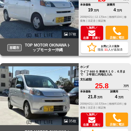
本体価格
諸費用
19
4
万円
万円
2009(H21) |
12.1万km |
検検R10/4 |
修
復無 |
法定含 |
保証無
＼無料／
37枚
店舗に電話
在庫・見積り
TOP MOTOR OKINAWAト
お気に入り追加
那覇市
ップモーター沖縄
現在
11
人が追加済
ホンダ
ライフ 660 G 車検Ｒ１０．６月ま
で ２年前に内地仕入れ
支払総額
25.8
万円
本体価格
諸費用
21.8
4
万円
万円
2009(H21) |
10.5万km |
検検R10/6 |
修
復無 |
法定含 |
保証無
＼無料／
35枚
店舗に電話
在庫・見積り