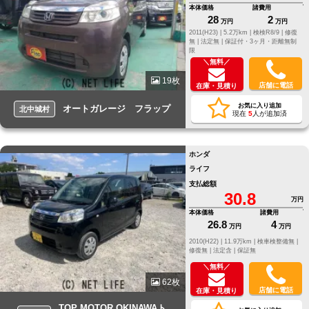
本体価格
諸費用
28
2
万円
万円
2011(H23) |
5.2万km |
検検R8/9 |
修復
無 |
法定無 |
保証付・3ヶ月・距離無制
限
＼無料／
19枚
店舗に電話
在庫・見積り
お気に入り追加
オートガレージ フラップ
北中城村
現在
5
人が追加済
ホンダ
ライフ
支払総額
30.8
万円
本体価格
諸費用
26.8
4
万円
万円
2010(H22) |
11.9万km |
検車検整備無 |
修復無 |
法定含 |
保証無
＼無料／
62枚
店舗に電話
在庫・見積り
TOP MOTOR OKINAWAト