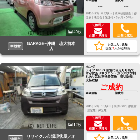
本体価格
諸費用
---
---
2011(H23) |
6.8万km |
検車検整備付 |
修
復無 |
法定含 |
保証付・3ヶ月・5千km
＼無料／
40枚
店舗に電話
在庫・見積り
GARAGE−沖縄 琉大前本
お気に入り追加
中城村
店
現在
9
人が追加済
ホンダ
ライフ 660 G 普通に自走可可能で
すが訳あり車フロントガラスひび割
れあり次回車検要交換 現状販売
点検整備別途有料
支払総額
ご成約
本体価格
諸費用
---
---
2011(H23) |
13万km |
検検R9/2 |
修復有
|
法定無 |
保証無
＼無料／
12枚
店舗に電話
在庫・見積り
リサイクル市場現状屋／オ
お気に入り追加
沖縄市