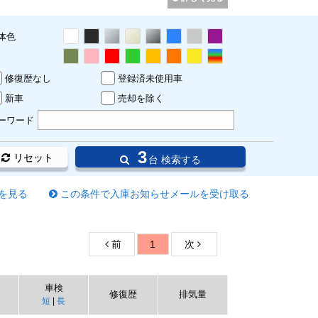
体色
修復歴なし
登録済未使用車
新車
売却を除く
ーワード
3
リセット
台 検索する
を見る
この条件で入庫お知らせメールを受け取る
前
1
次
車検
修復歴
排気量
短
|
長