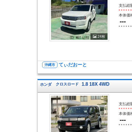
支払総
本体価
---
24枚
てぃだおーと
沖縄市
1.8 18X 4WD
ホンダ
クロスロード
支払総
本体価
---