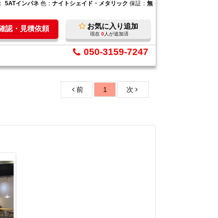
：
5ATインパネ
色：
ナイトシェイド・メタリック
保証：
無
お気に入り追加
庫確認・見積依頼
現在
0
人が追加済
050-3159-7247
前
1
次