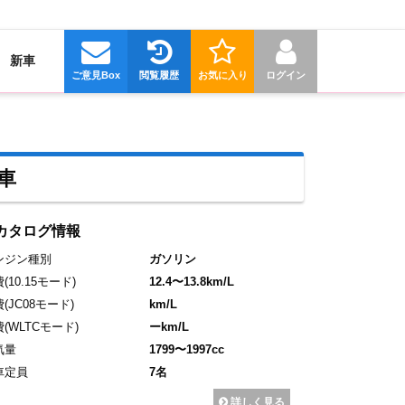
新車
ご意見Box
閲覧履歴
お気に入り
ログイン
車
カタログ情報
ンジン種別
ガソリン
費
(10.15モード)
12.4〜13.8km/L
費
(JC08モード)
km/L
費
(WLTCモード)
ーkm/L
気量
1799〜1997cc
車定員
7名
詳しく見る