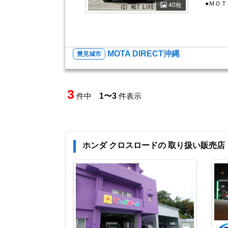
●ＭＯ
40枚
MOTA DIRECT沖縄
豊見城市
3
件中
1〜3
件表示
ホンダ クロスロードの 取り扱い販売店