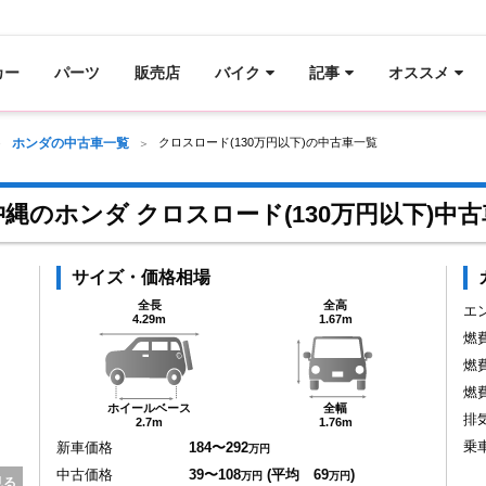
カー
パーツ
販売店
バイク
記事
オススメ
ホンダの中古車一覧
クロスロード(130万円以下)の中古車一覧
沖縄のホンダ クロスロード(130万円以下)中古
サイズ・価格相場
全長
全高
エ
4.29m
1.67m
燃
燃
燃
ホイールベース
全幅
排
2.7m
1.76m
乗
新車価格
184〜292
万円
中古価格
39〜108
(平均 69
)
万円
万円
見る