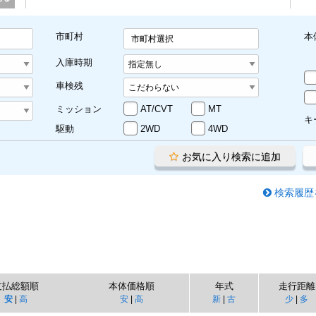
市町村
本
市町村選択
入庫時期
車検残
ミッション
AT/CVT
MT
キ
駆動
2WD
4WD
お気に入り検索に追加
検索履歴
支払総額順
本体価格順
年式
走行距離
安
|
高
安
|
高
新
|
古
少
|
多