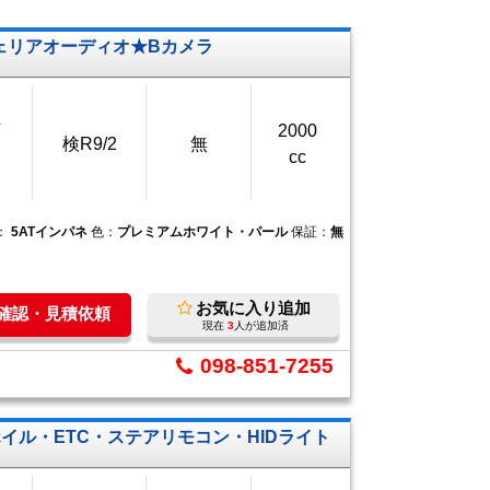
ェリアオーディオ★Bカメラ
万
2000
検R9/2
無
cc
：
5ATインパネ
色：
プレミアムホワイト・パール
保証：
無
お気に入り追加
庫確認・見積依頼
現在
3
人が追加済
098-851-7255
イル・ETC・ステアリモコン・HIDライト