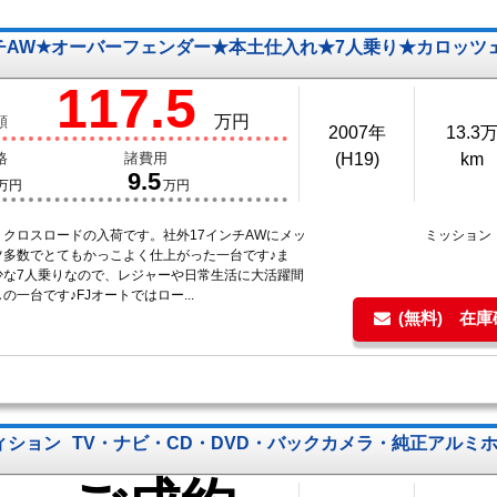
ンチAW★オーバーフェンダー★本土仕入れ★7人乗り★カロッツ
117.5
万円
額
2007年
13.3
格
諸費用
(H19)
km
9.5
万円
万円
 クロスロードの入荷です。社外17インチAWにメッ
ミッション
ツ多数でとてもかっこよく仕上がった一台です♪ま
少な7人乗りなので、レジャーや日常生活に大活躍間
の一台です♪FJオートではロー...
(無料) 在
ディション
TV・ナビ・CD・DVD・バックカメラ・純正アルミホ