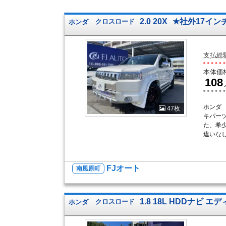
2.0 20X
★社外17イ
ホンダ
クロスロード
支払総
本体価
108
ホンダ
47枚
キパー
た、希
違いなし
FJオート
南風原町
1.8 18L HDDナビ エ
ホンダ
クロスロード