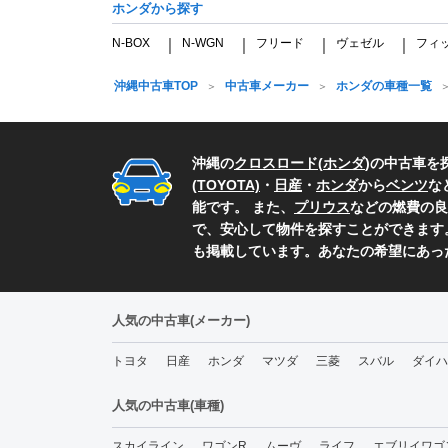
ホンダから探す
N-BOX
N-WGN
フリード
ヴェゼル
フィ
｜
｜
｜
｜
沖縄中古車TOP
中古車メーカー
ホンダの車種一覧
沖縄の
クロスロード
(
ホンダ
)の中古車を
(TOYOTA)
・
日産
・
ホンダ
から
ベンツ
な
能です。 また、
プリウス
などの燃費の良
で、安心して物件を探すことができます
も掲載しています。あなたの希望にあっ
人気の中古車(メーカー)
トヨタ
日産
ホンダ
マツダ
三菱
スバル
ダイハ
人気の中古車(車種)
スカイライン
ワゴンR
ムーヴ
ライフ
エブリイワゴ