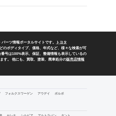
・パーツ情報ポータルサイトです。
トヨタ
どのボディタイプ、価格、年式など、様々な検索が可
番号は100%表示、保証、整備情報も表示しているの
ます。 他にも、買取、塗装、廃車処分の
販売店情報
W
フォルクスワーゲン
アウデイ
ボルボ
bB
セレナ
シルビア
アルトラパン
タント