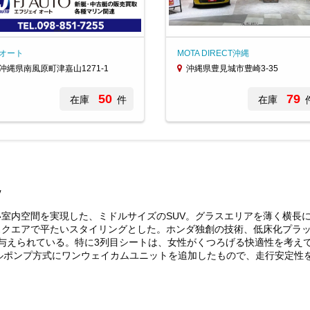
Jオート
MOTA DIRECT沖縄
沖縄県南風原町津嘉山1271-1
沖縄県豊見城市豊崎3-35
50
79
在庫
件
在庫
V
い室内空間を実現した、ミドルサイズのSUV。グラスエリアを薄く横長
スクエアで平たいスタイリングとした。ホンダ独創の技術、低床化プラ
与えられている。特に3列目シートは、女性がくつろげる快適性を考えて
ポンプ方式にワンウェイカムユニットを追加したもので、走行安定性を高