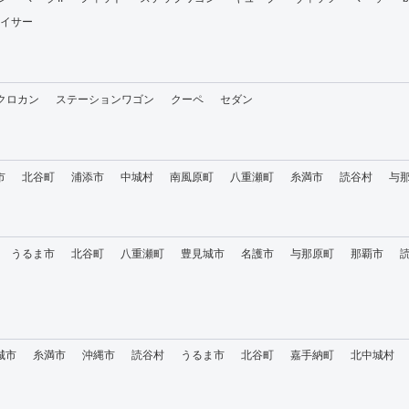
イサー
・クロカン
ステーションワゴン
クーペ
セダン
市
北谷町
浦添市
中城村
南風原町
八重瀬町
糸満市
読谷村
与
うるま市
北谷町
八重瀬町
豊見城市
名護市
与那原町
那覇市
城市
糸満市
沖縄市
読谷村
うるま市
北谷町
嘉手納町
北中城村