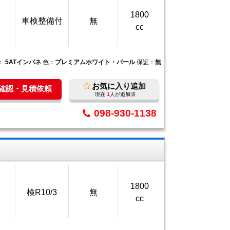
1800
車検整備付
無
cc
：
5ATインパネ
色：
プレミアムホワイト・パール
保証：
無
お気に入り追加
庫確認・見積依頼
現在
1
人が追加済
098-930-1138
万
1800
検R10/3
無
cc