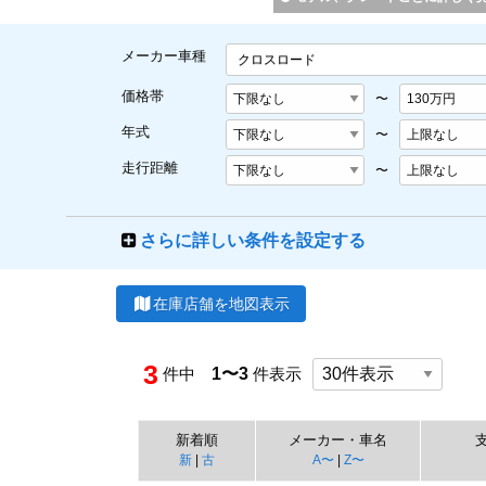
メーカー車種
クロスロード
価格帯
〜
年式
〜
走行距離
〜
さらに詳しい条件を設定する
在庫店舗を地図表示
3
件中
1〜3
件表示
新着順
メーカー・車名
新
|
古
A〜
|
Z〜