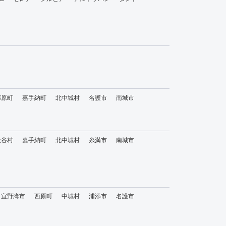
那原町
嘉手納町
北中城村
名護市
南城市
読谷村
嘉手納町
北中城村
糸満市
南城市
宜野湾市
西原町
中城村
浦添市
名護市