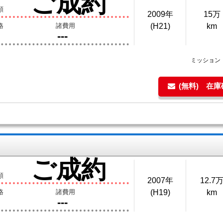
ご成約
額
2009年
15万
格
諸費用
(H21)
km
---
ミッション
(無料) 在
ご成約
額
2007年
12.7
格
諸費用
(H19)
km
---