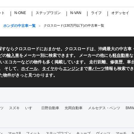
ット
N-ONE
ステップワゴン
N-VAN
ライフ
オデッセイ
｜
｜
｜
｜
｜
ホンダの中古車一覧
クロスロード(130万円以下)の中古車一覧
探すならクロスロードにおまかせ。クロスロードは、沖縄最大の中古車
どの
輸入車
をメーカー別に検索できます。 メーカーの他にも
軽自動車
な
いエコカーなどの物件も多く掲載しています。 走行距離、修復歴、車台
。 そして、
ホイール
、
タイヤ
から
エンジン
まで
車パーツ
情報も検索でき
た物件がきっと見つかります。
ツ
スズキ
いすゞ
日野自動車
光岡自動車
メルセデス・ベンツ
BM
ン
マークII
フィット
ステップワゴン
キューブ
ヴィッツ
マーチ