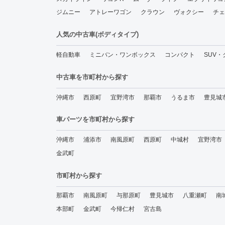
ジムニー
アトレーワゴン
クラウン
ヴォクシー
チェ
人気の中古車(ボディタイプ)
軽自動車
ミニバン・ワンボックス
コンパクト
SUV
中古車を市町村から探す
沖縄市
西原町
宜野湾市
那覇市
うるま市
豊見城
車パーツを市町村から探す
沖縄市
浦添市
南風原町
西原町
中城村
宜野湾市
金武町
市町村から探す
那覇市
南風原町
与那原町
豊見城市
八重瀬町
南
本部町
金武町
今帰仁村
宮古島