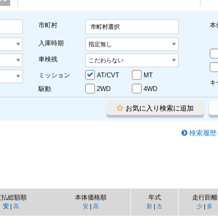
市町村
本
市町村選択
入庫時期
車検残
ミッション
AT/CVT
MT
キ
駆動
2WD
4WD
お気に入り検索に追加
検索履歴
支払総額順
本体価格順
年式
走行距離
安
|
高
安
|
高
新
|
古
少
|
多