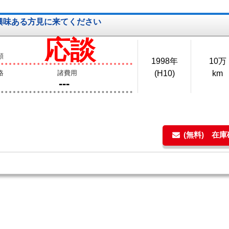
き 興味ある方見に来てください
応談
額
1998年
10万
格
諸費用
(H10)
km
---
(無料) 在