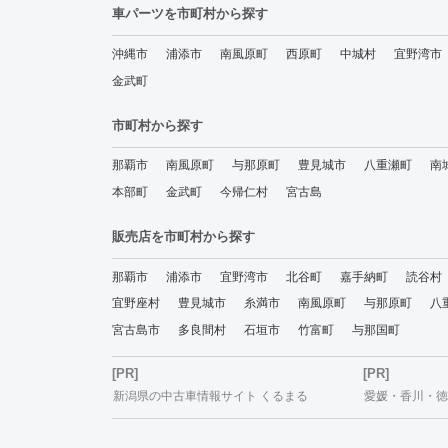
車パーツを市町村から探す
沖縄市
浦添市
南風原町
西原町
中城村
宜野湾市
金武町
市町村から探す
那覇市
南風原町
与那原町
豊見城市
八重瀬町
南
本部町
金武町
今帰仁村
宮古島
販売店を市町村から探す
那覇市
浦添市
宜野湾市
北谷町
嘉手納町
読谷村
宜野座村
豊見城市
糸満市
南風原町
与那原町
八
宮古島市
多良間村
石垣市
竹富町
与那国町
[PR]
[PR]
新潟県の中古車情報サイト くるまる
愛媛・香川・徳島