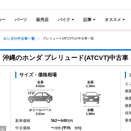
カー
パーツ
販売店
バイク
記事
オススメ
ホンダの中古車一覧
プレリュード(ATCVT)の中古車一覧
沖縄のホンダ プレリュード(ATCVT)中古車
サイズ・価格相場
全長
全高
エ
4.52m
1.36m
燃
燃
燃
ホイールベース
全幅
排
2.61m
1.88m
乗
新車価格
562〜648
万円
中古価格
〜
(平均
)
万円
万円
見る