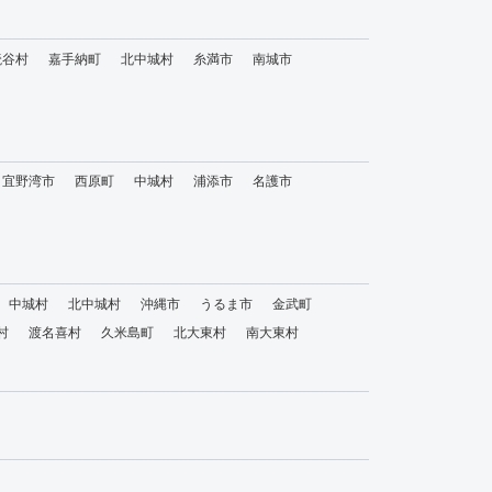
読谷村
嘉手納町
北中城村
糸満市
南城市
宜野湾市
西原町
中城村
浦添市
名護市
中城村
北中城村
沖縄市
うるま市
金武町
村
渡名喜村
久米島町
北大東村
南大東村