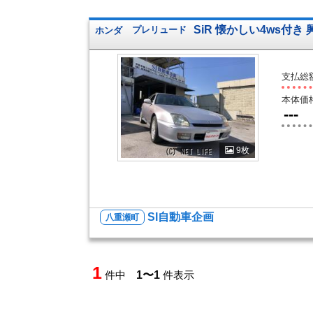
SiR 懐かしい4ws付
ホンダ
プレリュード
支払総
本体価
---
9枚
SI自動車企画
八重瀬町
1
件中
1〜1
件表示