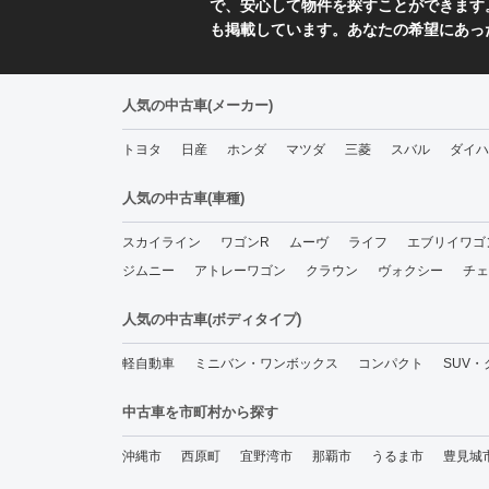
で、安心して物件を探すことができます
も掲載しています。あなたの希望にあっ
人気の中古車(メーカー)
トヨタ
日産
ホンダ
マツダ
三菱
スバル
ダイハ
人気の中古車(車種)
スカイライン
ワゴンR
ムーヴ
ライフ
エブリイワゴ
ジムニー
アトレーワゴン
クラウン
ヴォクシー
チェ
人気の中古車(ボディタイプ)
軽自動車
ミニバン・ワンボックス
コンパクト
SUV
中古車を市町村から探す
沖縄市
西原町
宜野湾市
那覇市
うるま市
豊見城