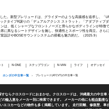
した。新型プレリュードは、グライダーのような高揚感を追求し、「UNLI
シビックタイプR譲りの「デュアルアクシス ストラット」「アダプティブ
インは、低くシャープなフロントノーズと滑らかなボディラインが特徴
に異なるシートデザインを施し、快適性とスポーツ性を両立。さらに、独自の
設計やBOSEサウンドシステムの搭載も魅力的だ。（2025.9）
ット
N-ONE
ステップワゴン
N-VAN
ライフ
オデッセイ
｜
｜
｜
｜
｜
ホンダの中古車一覧
プレリュード(ATCVT)の中古車一覧
探すならクロスロードにおまかせ。クロスロードは、沖縄最大の中古車
どの
輸入車
をメーカー別に検索できます。 メーカーの他にも
軽自動車
な
いエコカーなどの物件も多く掲載しています。 走行距離、修復歴、車台