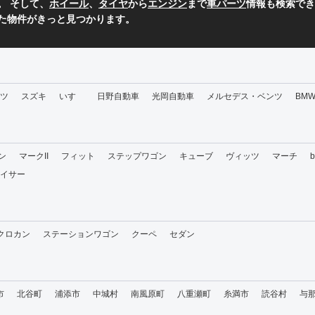
。 そして、
ホイール
、
タイヤ
から
エンジン
まで
車パーツ
情報も検索でき
た物件がきっと見つかります。
ツ
スズキ
いすゞ
日野自動車
光岡自動車
メルセデス・ベンツ
BM
ン
マークII
フィット
ステップワゴン
キューブ
ヴィッツ
マーチ
イサー
・クロカン
ステーションワゴン
クーペ
セダン
市
北谷町
浦添市
中城村
南風原町
八重瀬町
糸満市
読谷村
与