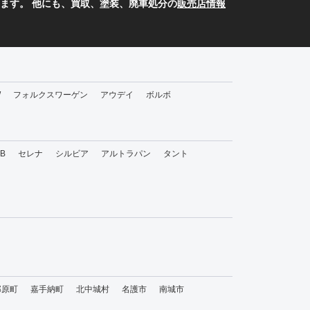
ます。 他にも、買取、塗装、廃車処分の
販売店情報
W
フォルクスワーゲン
アウデイ
ボルボ
bB
セレナ
シルビア
アルトラパン
タント
那原町
嘉手納町
北中城村
名護市
南城市