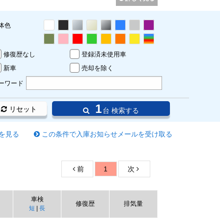
体色
修復歴なし
登録済未使用車
新車
売却を除く
ーワード
1
リセット
台 検索する
を見る
この条件で入庫お知らせメールを受け取る
前
1
次
車検
修復歴
排気量
短
|
長