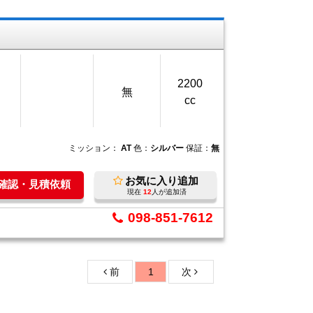
2200
無
cc
ミッション：
AT
色：
シルバー
保証：
無
お気に入り追加
庫確認・見積依頼
現在
12
人が追加済
098-851-7612
前
1
次