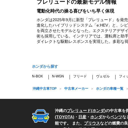
プレリュードの最新モデル情報
1
電動化時代の操る喜びをいち早く体現
ホンダは2025年9月に新型「プレリュード」を発売
進化したハイブリッドシステム「e:HEV」と、
を両立させたモデルとなった。エクステリアデザ
術も採用している。インテリアでは、運転席と助手席
ダイレクトな駆動レスポンスを実現した。多彩な荷室
ホンダから探す
N-BOX
N-WGN
フリード
ヴェゼル
フィ
｜
｜
｜
｜
沖縄中古車TOP
中古車メーカー
ホンダの車種一覧
沖縄の
プレリュード
(
ホンダ
)の中古車を
(TOYOTA)
・
日産
・
ホンダ
から
ベンツ
な
能です。 また、
プリウス
などの燃費の良