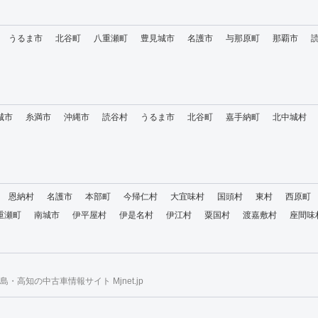
うるま市
北谷町
八重瀬町
豊見城市
名護市
与那原町
那覇市
城市
糸満市
沖縄市
読谷村
うるま市
北谷町
嘉手納町
北中城村
恩納村
名護市
本部町
今帰仁村
大宜味村
国頭村
東村
西原町
重瀬町
南城市
伊平屋村
伊是名村
伊江村
粟国村
渡嘉敷村
座間味
・高知の中古車情報サイト Mjnet.jp