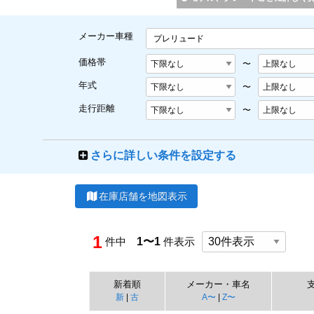
メーカー車種
プレリュード
価格帯
〜
年式
〜
走行距離
〜
さらに詳しい条件を設定する
在庫店舗を地図表示
1
件中
1〜1
件表示
新着順
メーカー・車名
新
|
古
A〜
|
Z〜