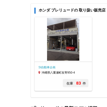
ホンダ プレリュードの 取り扱い販売店
SI自動車企画
沖縄県八重瀬町友寄950-4
83
在庫
件
Item
1
of