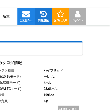
新車
ご意見Box
閲覧履歴
お気に入り
ログイン
カタログ情報
ンジン種別
ハイブリッド
費
(10.15モード)
ーkm/L
費
(JC08モード)
km/L
費
(WLTCモード)
23.6km/L
気量
1993cc
車定員
4名
詳しく見る