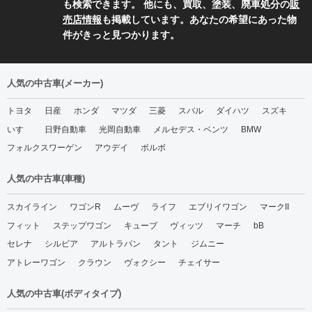
も検索できます。 他にも、買取、塗装、廃車処分の
販
売店情報
も掲載しています。あなたの希望にあった物
件がきっと見つかります。
人気の中古車(メーカー)
トヨタ
日産
ホンダ
マツダ
三菱
スバル
ダイハツ
スズキ
いすゞ
日野自動車
光岡自動車
メルセデス・ベンツ
BMW
フォルクスワーゲン
アウデイ
ボルボ
人気の中古車(車種)
スカイライン
ワゴンR
ムーヴ
ライフ
エブリイワゴン
マークII
フィット
ステップワゴン
キューブ
ヴィッツ
マーチ
bB
セレナ
シルビア
アルトラパン
タント
ジムニー
アトレーワゴン
クラウン
ヴォクシー
チェイサー
人気の中古車(ボディタイプ)