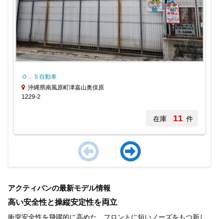
Ｏ．Ｓ自動車
沖縄県南風原町津嘉山奥俣原
1229-2
11
在庫
件
Item
1
アクティバンの最新モデル情報
of
3
高い安全性と操縦安定性を両立
衝突安全性を飛躍的に高めた、フロントに短いノーズをもつ新し