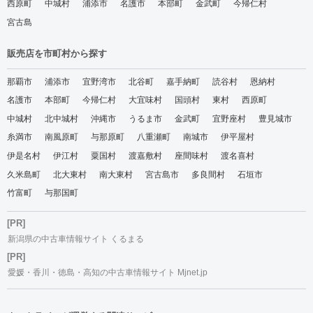
西原町
中城村
浦添市
名護市
本部町
金武町
今帰仁村
宮古島
販売店を市町村から探す
那覇市
浦添市
宜野湾市
北谷町
嘉手納町
読谷村
恩納村
名護市
本部町
今帰仁村
大宜味村
国頭村
東村
西原町
中城村
北中城村
沖縄市
うるま市
金武町
宜野座村
豊見城市
糸満市
南風原町
与那原町
八重瀬町
南城市
伊平屋村
伊是名村
伊江村
粟国村
渡嘉敷村
座間味村
渡名喜村
久米島町
北大東村
南大東村
宮古島市
多良間村
石垣市
竹富町
与那国町
[PR]
新潟県の中古車情報サイト くるまる
[PR]
愛媛・香川・徳島・高知の中古車情報サイト Mjnet.jp