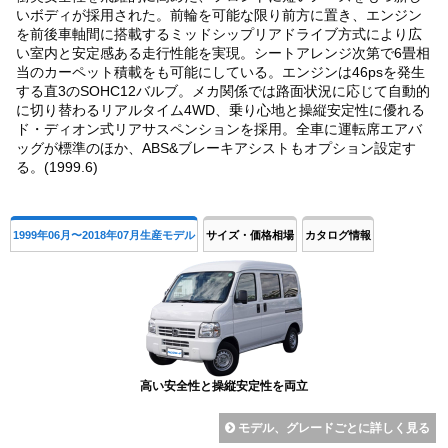
いボディが採用された。前輪を可能な限り前方に置き、エンジン
を前後車軸間に搭載するミッドシップリアドライブ方式により広
い室内と安定感ある走行性能を実現。シートアレンジ次第で6畳相
当のカーペット積載をも可能にしている。エンジンは46psを発生
する直3のSOHC12バルブ。メカ関係では路面状況に応じて自動的
に切り替わるリアルタイム4WD、乗り心地と操縦安定性に優れる
ド・ディオン式リアサスペンションを採用。全車に運転席エアバ
ッグが標準のほか、ABS&ブレーキアシストもオプション設定す
る。(1999.6)
1999年06月〜2018年07月生産モデル
サイズ・価格相場
カタログ情報
高い安全性と操縦安定性を両立
モデル、グレードごとに詳しく見る