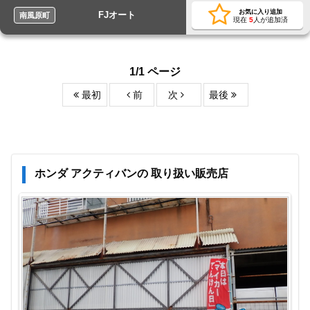
お気に入り追加
FJオート
南風原町
現在
5
人が追加済
1/1 ページ
最初
前
次
最後
ホンダ アクティバンの 取り扱い販売店