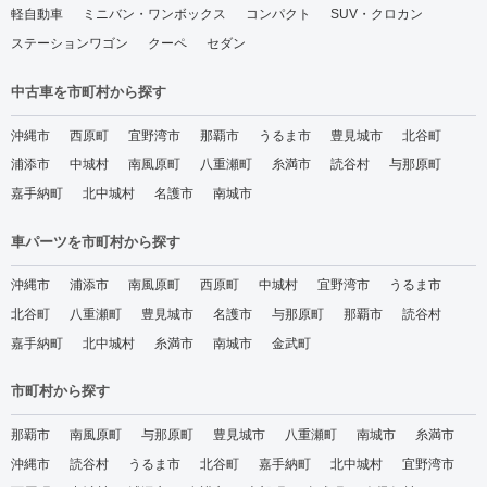
軽自動車
ミニバン・ワンボックス
コンパクト
SUV・クロカン
ステーションワゴン
クーペ
セダン
中古車を市町村から探す
沖縄市
西原町
宜野湾市
那覇市
うるま市
豊見城市
北谷町
浦添市
中城村
南風原町
八重瀬町
糸満市
読谷村
与那原町
嘉手納町
北中城村
名護市
南城市
車パーツを市町村から探す
沖縄市
浦添市
南風原町
西原町
中城村
宜野湾市
うるま市
北谷町
八重瀬町
豊見城市
名護市
与那原町
那覇市
読谷村
嘉手納町
北中城村
糸満市
南城市
金武町
市町村から探す
那覇市
南風原町
与那原町
豊見城市
八重瀬町
南城市
糸満市
沖縄市
読谷村
うるま市
北谷町
嘉手納町
北中城村
宜野湾市