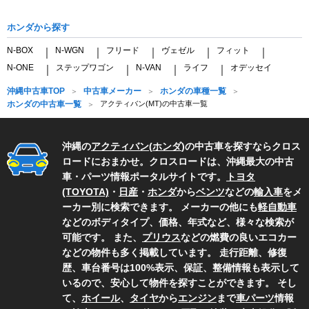
ホンダから探す
N-BOX
N-WGN
フリード
ヴェゼル
フィット
｜
｜
｜
｜
｜
N-ONE
ステップワゴン
N-VAN
ライフ
オデッセイ
｜
｜
｜
｜
沖縄中古車TOP
中古車メーカー
ホンダの車種一覧
ホンダの中古車一覧
アクティバン(MT)の中古車一覧
沖縄の
アクティバン
(
ホンダ
)の中古車を探すならクロス
ロードにおまかせ。クロスロードは、沖縄最大の中古
車・パーツ情報ポータルサイトです。
トヨタ
(TOYOTA)
・
日産
・
ホンダ
から
ベンツ
などの
輸入車
をメ
ーカー別に検索できます。 メーカーの他にも
軽自動車
などのボディタイプ、価格、年式など、様々な検索が
可能です。 また、
プリウス
などの燃費の良いエコカー
などの物件も多く掲載しています。 走行距離、修復
歴、車台番号は100%表示、保証、整備情報も表示して
いるので、安心して物件を探すことができます。 そし
て、
ホイール
、
タイヤ
から
エンジン
まで
車パーツ
情報