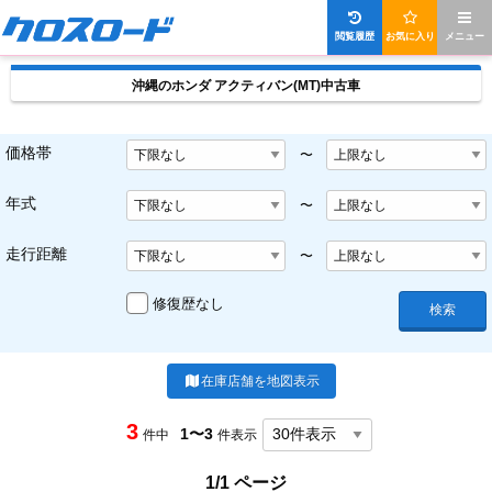
閲覧履歴
お気に入り
メニュー
沖縄のホンダ アクティバン(MT)中古車
価格帯
〜
年式
〜
走行距離
〜
修復歴なし
検索
在庫店舗を地図表示
3
1〜3
件中
件表示
1/1 ページ