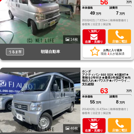
56
万円
本体価格
諸費用
49
7
万円
万円
2010(H22) |
7.9万km |
検車検整備付 |
修復無 |
法定含 |
保証無
＼無料／
14枚
店舗に電話
在庫・見積り
お気に入り追加
朝陽自動車
うるま市
現在
2
人が追加済
ホンダ
アクティバン 660 SDX ★5速MT★
車検を2年付き★最長3年保証可★内
地仕入れ★パワステ★パワーウイン
ドウ★A/C★キーレス
支払総額
63
万円
本体価格
諸費用
55
8
万円
万円
2014(H26) |
6.4万km |
検車検整備付 |
修復有 |
法定含 |
保証無
＼無料／
46枚
店舗に電話
在庫・見積り