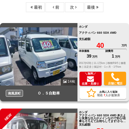
最初
前
次
最後
ホンダ
アクティバン 660 SDX 4WD
支払総額
40
万円
本体価格
諸費用
39
1
万円
万円
2017(H29) |
11.1万km |
検検R9/5 |
修復
無 |
法定含 |
保証付・1ヶ月・1千km
＼無料／
14枚
店舗に電話
在庫・見積り
お気に入り追加
Ｏ．Ｓ自動車
南風原町
現在
7
人が追加済
ホンダ
NEW
アクティバン 660 SDX 4WD 本土よ
り良質な仕入がメインなので安心!在
庫もそろえてお待ちしてます!さら
に!全国より取り寄せ可能、注
支払総額