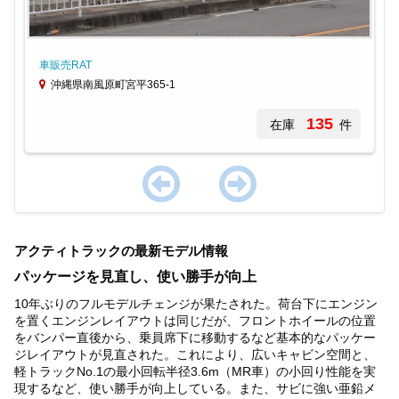
車販売RAT
沖縄県南風原町宮平365-1
135
在庫
件
Item
1
アクティトラックの最新モデル情報
of
1
パッケージを見直し、使い勝手が向上
10年ぶりのフルモデルチェンジが果たされた。荷台下にエンジン
を置くエンジンレイアウトは同じだが、フロントホイールの位置
をバンパー直後から、乗員席下に移動するなど基本的なパッケー
ジレイアウトが見直された。これにより、広いキャビン空間と、
軽トラックNo.1の最小回転半径3.6m（MR車）の小回り性能を実
現するなど、使い勝手が向上している。また、サビに強い亜鉛メ