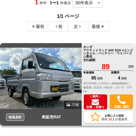
1
1〜1
件中
件表示
1/1 ページ
最初
前
次
最後
ホンダ
アクティトラック 660 SDX ●エンジ
ンオイル・バッテリー・ワイパーゴ
ム新品
支払総額
89
万円
本体価格
諸費用
85
4
万円
万円
2017(H29) |
2.4万km |
検車検整備付 |
修復無 |
法定含 |
保証付・12ヶ月・15千
km
＼無料／
25枚
店舗に電話
在庫・見積り
お気に入り追加
車販売RAT
南風原町
現在
12
人が追加済