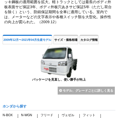
ッキ鋼板の適用範囲を拡大。軽トラックとしては最長のボディ外
板表面サビ保証3年、ボディ外板穴あきサビ保証5年（ただし荷台
を除く）という、防錆保証期間を全車に適用している。室内で
は、メーターなどの文字表示や各種スイッチ類を大型化。操作性
の向上が図られた。（2009.12）
2009年12月〜2021年04月生産モデル
サイズ・価格相場
カタログ情報
パッケージを見直し、使い勝手が向上
モデル、グレードごとに詳しく見る
ホンダから探す
N-BOX
N-WGN
フリード
ヴェゼル
フィット
｜
｜
｜
｜
｜