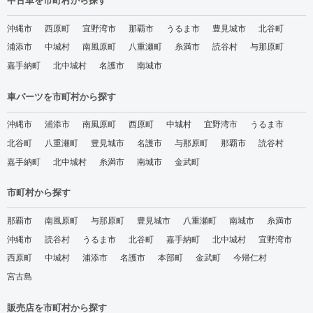
中古車を市町村から探す
沖縄市
西原町
宜野湾市
那覇市
うるま市
豊見城市
北谷町
浦添市
中城村
南風原町
八重瀬町
糸満市
読谷村
与那原町
嘉手納町
北中城村
名護市
南城市
車パーツを市町村から探す
沖縄市
浦添市
南風原町
西原町
中城村
宜野湾市
うるま市
北谷町
八重瀬町
豊見城市
名護市
与那原町
那覇市
読谷村
嘉手納町
北中城村
糸満市
南城市
金武町
市町村から探す
那覇市
南風原町
与那原町
豊見城市
八重瀬町
南城市
糸満市
沖縄市
読谷村
うるま市
北谷町
嘉手納町
北中城村
宜野湾市
西原町
中城村
浦添市
名護市
本部町
金武町
今帰仁村
宮古島
販売店を市町村から探す