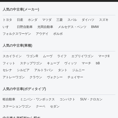
人気の中古車(メーカー)
トヨタ
日産
ホンダ
マツダ
三菱
スバル
ダイハツ
スズキ
いすゞ
日野自動車
光岡自動車
メルセデス・ベンツ
BMW
フォルクスワーゲン
アウデイ
ボルボ
人気の中古車(車種)
スカイライン
ワゴンR
ムーヴ
ライフ
エブリイワゴン
マークII
フィット
ステップワゴン
キューブ
ヴィッツ
マーチ
bB
セレナ
シルビア
アルトラパン
タント
ジムニー
アトレーワゴン
クラウン
ヴォクシー
チェイサー
人気の中古車(ボディタイプ)
軽自動車
ミニバン・ワンボックス
コンパクト
SUV・クロカン
ステーションワゴン
クーペ
セダン