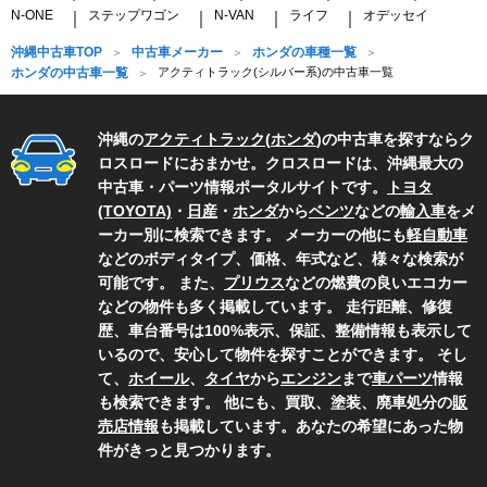
N-ONE
ステップワゴン
N-VAN
ライフ
オデッセイ
｜
｜
｜
｜
沖縄中古車TOP
中古車メーカー
ホンダの車種一覧
ホンダの中古車一覧
アクティトラック(シルバー系)の中古車一覧
沖縄の
アクティトラック
(
ホンダ
)の中古車を探すならク
ロスロードにおまかせ。クロスロードは、沖縄最大の
中古車・パーツ情報ポータルサイトです。
トヨタ
(TOYOTA)
・
日産
・
ホンダ
から
ベンツ
などの
輸入車
をメ
ーカー別に検索できます。 メーカーの他にも
軽自動車
などのボディタイプ、価格、年式など、様々な検索が
可能です。 また、
プリウス
などの燃費の良いエコカー
などの物件も多く掲載しています。 走行距離、修復
歴、車台番号は100%表示、保証、整備情報も表示して
いるので、安心して物件を探すことができます。 そし
て、
ホイール
、
タイヤ
から
エンジン
まで
車パーツ
情報
も検索できます。 他にも、買取、塗装、廃車処分の
販
売店情報
も掲載しています。あなたの希望にあった物
件がきっと見つかります。