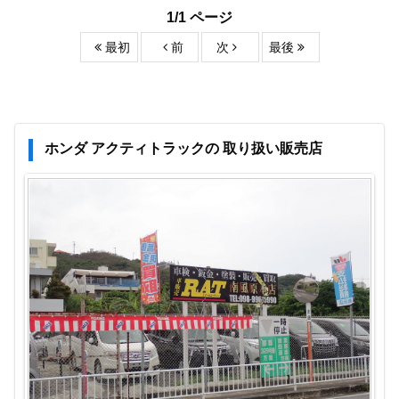
1/1 ページ
最初
前
次
最後
ホンダ アクティトラックの 取り扱い販売店