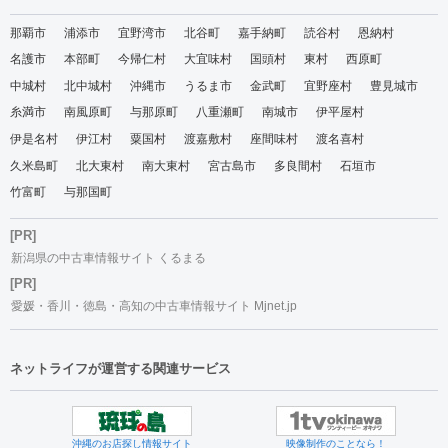
那覇市
浦添市
宜野湾市
北谷町
嘉手納町
読谷村
恩納村
名護市
本部町
今帰仁村
大宜味村
国頭村
東村
西原町
中城村
北中城村
沖縄市
うるま市
金武町
宜野座村
豊見城市
糸満市
南風原町
与那原町
八重瀬町
南城市
伊平屋村
伊是名村
伊江村
粟国村
渡嘉敷村
座間味村
渡名喜村
久米島町
北大東村
南大東村
宮古島市
多良間村
石垣市
竹富町
与那国町
[PR]
新潟県の中古車情報サイト くるまる
[PR]
愛媛・香川・徳島・高知の中古車情報サイト Mjnet.jp
ネットライフが運営する関連サービス
沖縄のお店探し情報サイト
映像制作のことなら！