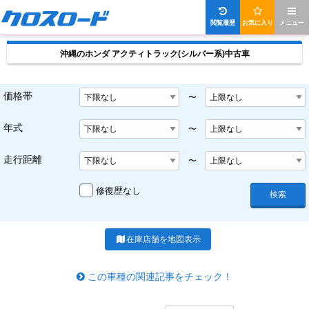
閲覧履歴
お気に入り
メニュー
沖縄のホンダ アクティトラック(シルバー系)中古車
価格帯
〜
年式
〜
走行距離
〜
修復歴なし
検索
在庫店舗を地図表示
この車種の関連記事をチェック！