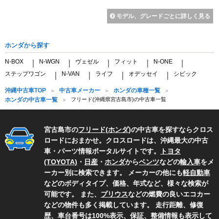
モデル、グレードごとに詳しく見る
ホンダから探す
N-BOX
N-WGN
ヴェゼル
フィット
N-ONE
｜
｜
｜
｜
｜
ステップワゴン
N-VAN
ライフ
オデッセイ
シビック
｜
｜
｜
｜
沖縄中古車TOP
中古車メーカー
ホンダの車種一覧
ホンダの中古車一覧
フリード(沖縄県宮古島市)の中古車一覧
宮古島市の
フリード
(
ホンダ
)の中古車を探すならクロス
ロードにおまかせ。クロスロードは、沖縄最大の中古
車・パーツ情報ポータルサイトです。
トヨタ
(TOYOTA)
・
日産
・
ホンダ
から
ベンツ
などの
輸入車
をメ
ーカー別に検索できます。 メーカーの他にも
軽自動車
などのボディタイプ、価格、年式など、様々な検索が
可能です。 また、
プリウス
などの燃費の良いエコカー
などの物件も多く掲載しています。 走行距離、修復
歴、車台番号は100%表示、保証、整備情報も表示して