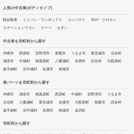
人気の中古車(ボディタイプ)
軽自動車
ミニバン・ワンボックス
コンパクト
SUV・クロカン
ステーションワゴン
クーペ
セダン
中古車を市町村から探す
沖縄市
西原町
宜野湾市
那覇市
うるま市
豊見城市
北谷町
浦添市
中城村
南風原町
八重瀬町
糸満市
読谷村
与那原町
嘉手納町
北中城村
名護市
南城市
車パーツを市町村から探す
沖縄市
浦添市
南風原町
西原町
中城村
宜野湾市
うるま市
北谷町
八重瀬町
豊見城市
名護市
与那原町
那覇市
読谷村
嘉手納町
北中城村
糸満市
南城市
金武町
市町村から探す