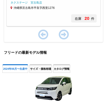
ネクステージ 宮古島店
沖縄県宮古島市平良字西里1276
20
在庫
件
Item
1
フリードの最新モデル情報
of
1
2024年06月〜生産中
サイズ・価格相場
カタログ情報