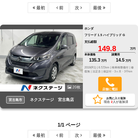
最初
前
次
最後
ホンダ
フリード 1.5 ハイブリッド G
支払総額
149.8
万円
本体価格
諸費用
135.3
14.5
万円
万円
2019(R1) |
6.5万km |
検車検整備付 |
修
復無 |
法定含 |
保証付・3ヶ月・3千km
20枚
店舗に電話
お気に入り追加
ネクステージ 宮古島店
宮古島市
現在
2
人が追加済
1/1 ページ
最初
前
次
最後