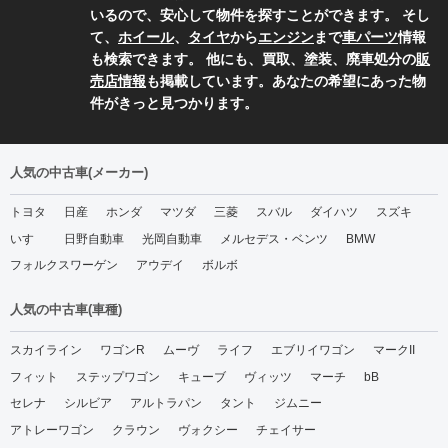
いるので、安心して物件を探すことができます。 そし
て、
ホイール
、
タイヤ
から
エンジン
まで
車パーツ
情報
も検索できます。 他にも、買取、塗装、廃車処分の
販
売店情報
も掲載しています。あなたの希望にあった物
件がきっと見つかります。
人気の中古車(メーカー)
トヨタ
日産
ホンダ
マツダ
三菱
スバル
ダイハツ
スズキ
いすゞ
日野自動車
光岡自動車
メルセデス・ベンツ
BMW
フォルクスワーゲン
アウデイ
ボルボ
人気の中古車(車種)
スカイライン
ワゴンR
ムーヴ
ライフ
エブリイワゴン
マークII
フィット
ステップワゴン
キューブ
ヴィッツ
マーチ
bB
セレナ
シルビア
アルトラパン
タント
ジムニー
アトレーワゴン
クラウン
ヴォクシー
チェイサー