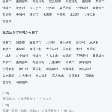
那覇市
南風原町
与那原町
豊見城市
八重瀬町
南城市
糸満市
沖縄市
読谷村
うるま市
北谷町
嘉手納町
北中城村
宜野湾市
西原町
中城村
浦添市
名護市
本部町
金武町
今帰仁村
宮古島
販売店を市町村から探す
那覇市
浦添市
宜野湾市
北谷町
嘉手納町
読谷村
恩納村
名護市
本部町
今帰仁村
大宜味村
国頭村
東村
西原町
中城村
北中城村
沖縄市
うるま市
金武町
宜野座村
豊見城市
糸満市
南風原町
与那原町
八重瀬町
南城市
伊平屋村
伊是名村
伊江村
粟国村
渡嘉敷村
座間味村
渡名喜村
久米島町
北大東村
南大東村
宮古島市
多良間村
石垣市
竹富町
与那国町
[PR]
新潟県の中古車情報サイト くるまる
[PR]
愛媛・香川・徳島・高知の中古車情報サイト Mjnet.jp