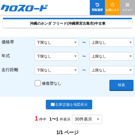
閲覧履歴
お気に入り
メニュー
沖縄のホンダ フリード(沖縄県宮古島市)中古車
価格帯
〜
年式
〜
走行距離
〜
修復歴なし
検索
在庫店舗を地図表示
1
1〜1
件中
件表示
1/1 ページ