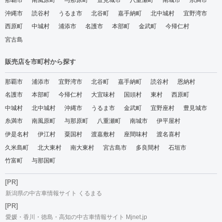
那覇市
南風原町
与那原町
豊見城市
八重瀬町
南城市
糸満市
沖縄市
読谷村
うるま市
北谷町
嘉手納町
北中城村
宜野湾市
西原町
中城村
浦添市
名護市
本部町
金武町
今帰仁村
宮古島
販売店を市町村から探す
那覇市
浦添市
宜野湾市
北谷町
嘉手納町
読谷村
恩納村
名護市
本部町
今帰仁村
大宜味村
国頭村
東村
西原町
中城村
北中城村
沖縄市
うるま市
金武町
宜野座村
豊見城市
糸満市
南風原町
与那原町
八重瀬町
南城市
伊平屋村
伊是名村
伊江村
粟国村
渡嘉敷村
座間味村
渡名喜村
久米島町
北大東村
南大東村
宮古島市
多良間村
石垣市
竹富町
与那国町
[PR]
新潟県の中古車情報サイト くるまる
[PR]
愛媛・香川・徳島・高知の中古車情報サイト Mjnet.jp