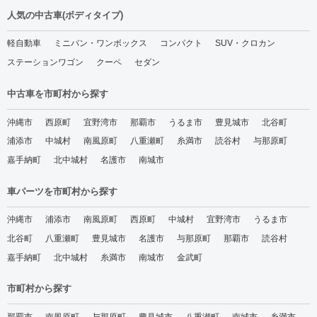
人気の中古車(ボディタイプ)
軽自動車
ミニバン・ワンボックス
コンパクト
SUV・クロカン
ステーションワゴン
クーペ
セダン
中古車を市町村から探す
沖縄市
西原町
宜野湾市
那覇市
うるま市
豊見城市
北谷町
浦添市
中城村
南風原町
八重瀬町
糸満市
読谷村
与那原町
嘉手納町
北中城村
名護市
南城市
車パーツを市町村から探す
沖縄市
浦添市
南風原町
西原町
中城村
宜野湾市
うるま市
北谷町
八重瀬町
豊見城市
名護市
与那原町
那覇市
読谷村
嘉手納町
北中城村
糸満市
南城市
金武町
市町村から探す