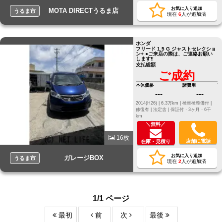
お気に入り追加
MOTA DIRECTうるま店
うるま市
現在
6
人が追加済
ホンダ
フリード 1.5 G ジャストセレクショ
ン+ ●ご来店の際は、ご連絡お願い
します‼️
支払総額
ご成約
本体価格
諸費用
---
---
2014(H26) |
6.3万km |
検車検整備付 |
修復有 |
法定含 |
保証付・3ヶ月・6千
km
＼無料／
16枚
店舗に電話
在庫・見積り
お気に入り追加
ガレージBOX
うるま市
現在
2
人が追加済
1/1 ページ
最初
前
次
最後