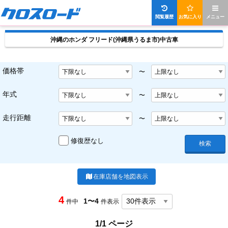
閲覧履歴
お気に入り
メニュー
沖縄のホンダ フリード(沖縄県うるま市)中古車
価格帯
〜
年式
〜
走行距離
〜
修復歴なし
検索
在庫店舗を地図表示
4
1〜4
件中
件表示
1/1 ページ