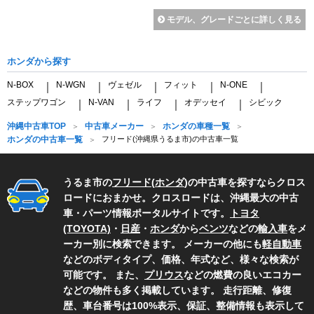
モデル、グレードごとに詳しく見る
ホンダから探す
N-BOX
N-WGN
ヴェゼル
フィット
N-ONE
｜
｜
｜
｜
｜
ステップワゴン
N-VAN
ライフ
オデッセイ
シビック
｜
｜
｜
｜
沖縄中古車TOP
中古車メーカー
ホンダの車種一覧
ホンダの中古車一覧
フリード(沖縄県うるま市)の中古車一覧
うるま市の
フリード
(
ホンダ
)の中古車を探すならクロス
ロードにおまかせ。クロスロードは、沖縄最大の中古
車・パーツ情報ポータルサイトです。
トヨタ
(TOYOTA)
・
日産
・
ホンダ
から
ベンツ
などの
輸入車
をメ
ーカー別に検索できます。 メーカーの他にも
軽自動車
などのボディタイプ、価格、年式など、様々な検索が
可能です。 また、
プリウス
などの燃費の良いエコカー
などの物件も多く掲載しています。 走行距離、修復
歴、車台番号は100%表示、保証、整備情報も表示して