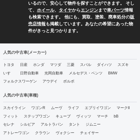
いるので、安心して物件を探すことができます。 そし
て、
ホイール
、
タイヤ
から
エンジン
まで
車パーツ
情報
も検索できます。 他にも、買取、塗装、廃車処分の
販
売店情報
も掲載しています。あなたの希望にあった物
件がきっと見つかります。
人気の中古車(メーカー)
トヨタ
日産
ホンダ
マツダ
三菱
スバル
ダイハツ
スズキ
いすゞ
日野自動車
光岡自動車
メルセデス・ベンツ
BMW
フォルクスワーゲン
アウデイ
ボルボ
人気の中古車(車種)
スカイライン
ワゴンR
ムーヴ
ライフ
エブリイワゴン
マークII
フィット
ステップワゴン
キューブ
ヴィッツ
マーチ
bB
セレナ
シルビア
アルトラパン
タント
ジムニー
アトレーワゴン
クラウン
ヴォクシー
チェイサー