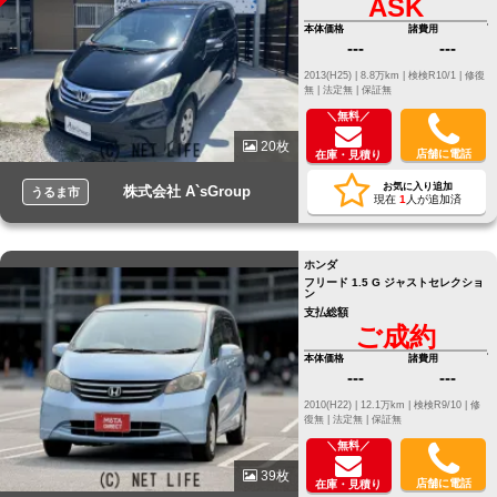
ASK
本体価格
諸費用
---
---
2013(H25) |
8.8万km |
検検R10/1 |
修復
無 |
法定無 |
保証無
＼無料／
20枚
店舗に電話
在庫・見積り
お気に入り追加
株式会社 A`sGroup
うるま市
現在
1
人が追加済
ホンダ
フリード 1.5 G ジャストセレクショ
ン
支払総額
ご成約
本体価格
諸費用
---
---
2010(H22) |
12.1万km |
検検R9/10 |
修
復無 |
法定無 |
保証無
＼無料／
39枚
店舗に電話
在庫・見積り