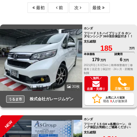
最初
前
次
最後
ホンダ
フリード 1.5 ハイブリッド G ホン
ダセンシング 360項目保証付き！！
支払総額
185
万円
本体価格
諸費用
179
6
万円
万円
2021(R3) |
8.9万km |
検車検整備付 |
修
復有 |
法定含 |
保証付・24ヶ月・距離無
制限
＼無料／
30枚
店舗に電話
在庫・見積り
お気に入り追加
株式会社ガレージムゲン
うるま市
現在
3
人が追加済
ホンダ
NEW
フリード 1.5 GH ●各種ローン、ロ
ング保証お気軽にご連絡ください♪
支払総額