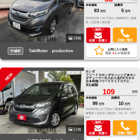
本体価格
諸費用
83
5
万円
万円
2016(H28) |
14.1万km |
検検R9/3 |
修復
有 |
法定無 |
保証無
＼無料／
28枚
店舗に電話
在庫・見積り
お気に入り追加
TakiMotor production
中城村
現在
4
人が追加済
ホンダ
NEW
フリード Gホンダセンシング★ホン
ダディーラー仕入れ☆走行6万キロ
台★両側パワースライド☆ナビ
★Bluetooth☆ETC★早い者勝ち☆ ●
支払総額
他店にてローンNGだったお客様で
109
もお気軽にご相談ください●LINE
万円
ID[@805icatl]
本体価格
諸費用
99
10
万円
万円
2018(H30) |
6.7万km |
検車検整備付 |
修復有 |
法定含 |
保証付・24ヶ月・20千
km
＼無料／
22枚
店舗に電話
在庫・見積り