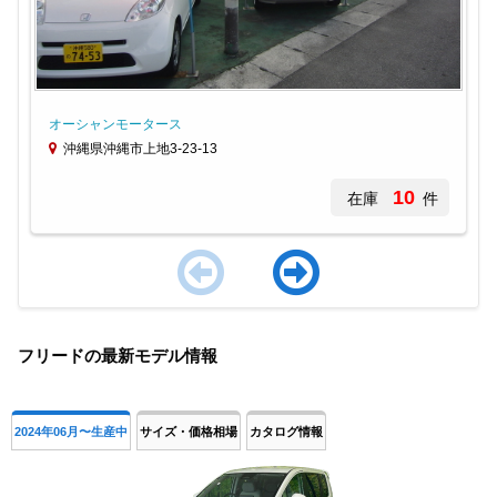
オーシャンモータース
沖縄県沖縄市上地3-23-13
10
在庫
件
Item
1
フリードの最新モデル情報
of
4
2024年06月〜生産中
サイズ・価格相場
カタログ情報