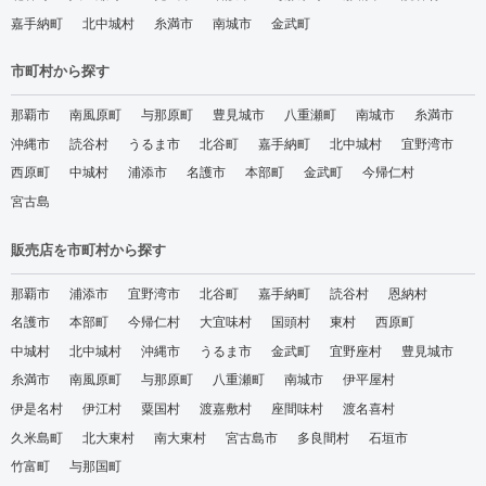
嘉手納町
北中城村
糸満市
南城市
金武町
市町村から探す
那覇市
南風原町
与那原町
豊見城市
八重瀬町
南城市
糸満市
沖縄市
読谷村
うるま市
北谷町
嘉手納町
北中城村
宜野湾市
西原町
中城村
浦添市
名護市
本部町
金武町
今帰仁村
宮古島
販売店を市町村から探す
那覇市
浦添市
宜野湾市
北谷町
嘉手納町
読谷村
恩納村
名護市
本部町
今帰仁村
大宜味村
国頭村
東村
西原町
中城村
北中城村
沖縄市
うるま市
金武町
宜野座村
豊見城市
糸満市
南風原町
与那原町
八重瀬町
南城市
伊平屋村
伊是名村
伊江村
粟国村
渡嘉敷村
座間味村
渡名喜村
久米島町
北大東村
南大東村
宮古島市
多良間村
石垣市
竹富町
与那国町