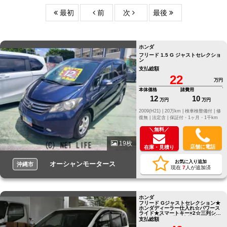
最初
前
次
最後
ホンダ
フリード 1.5 G ジャストセレクショ
ン
支払総額
22
万円
本体価格
諸費用
12
10
万円
万円
2009(H21) |
20万km |
検車検整備付 |
修
復無 |
法定含 |
保証付・1ヶ月・1千km
＼無料／
19枚
店舗に電話
在庫・見積り
お気に入り追加
オーシャンモータース
沖縄市
現在
7
人が追加済
ホンダ
フリード Gジャストセレクション★
ホンダディーラー仕入れ☆パワース
ライド★スマートキー×2☆三列シー
ト★7人乗り☆早い者勝ち★ ●他店に
支払総額
てローンNGだったお客様でもお気