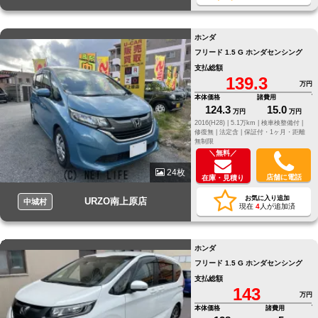
ホンダ
フリード 1.5 G ホンダセンシング
支払総額
139.3
万円
本体価格
諸費用
124.3
15.0
万円
万円
2016(H28) |
5.1万km |
検車検整備付 |
修復無 |
法定含 |
保証付・1ヶ月・距離
無制限
＼無料／
24枚
店舗に電話
在庫・見積り
お気に入り追加
URZO南上原店
中城村
現在
4
人が追加済
ホンダ
フリード 1.5 G ホンダセンシング
支払総額
143
万円
本体価格
諸費用