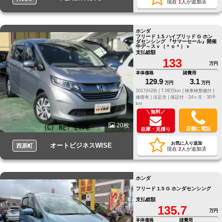
現在
1
人が追加済
ホンダ
フリード 1.5 ハイブリッド G ホン
ダセンシング 『サマーセール』開催
中デ～スｖ（＾ｏ＾）ｖ
支払総額
133
万円
本体価格
諸費用
129.9
3.1
万円
万円
2017(H29) |
7.09万km |
検車検整備付 |
修復有 |
法定含 |
保証付・24ヶ月・30千
km
＼無料／
20枚
店舗に電話
在庫・見積り
お気に入り追加
オートビジネスWISE
西原町
現在
2
人が追加済
ホンダ
フリード 1.5 G ホンダセンシング
支払総額
135.7
万円
本体価格
諸費用