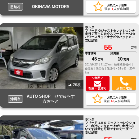
お気に入り追加
OKINAWA MOTORS
恩納村
現在
1
人が追加済
ホンダ
フリード Gジャストセレクション★
走行７万キロ台☆スマートキー×2☆
パワースライド★ナビ☆バックカメ
ラ★ETC☆早い者勝ち★ ●他店にて
支払総額
ローンNGだったお客様でもお気軽
55
にご相談ください●LINE
万円
ID[@805icatl]
本体価格
諸費用
45
10
万円
万円
2014(H26) |
7.1万km |
検車検整備付 |
修復有 |
法定含 |
保証付・24ヶ月・20千
km
＼無料／
26枚
店舗に電話
在庫・見積り
AUTO SHOP せでゅ〜す
お気に入り追加
沖縄市
☆お〜と
現在
43
人が追加済
ホンダ
フリード 1.5 G ジャストセレクショ
ン+ 自社レンタカー上がり走行少な
いです試乗も可能ですので一度ご来
店ご連絡お願い致します
支払総額