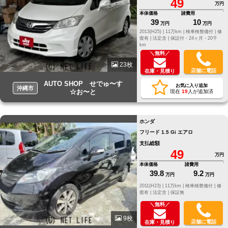
49
軽にご相談ください●LINE
万円
ID[@805icatl]
本体価格
諸費用
39
10
万円
万円
2013(H25) |
11万km |
検車検整備付 |
修
復有 |
法定含 |
保証付・24ヶ月・20千
km
＼無料／
23枚
店舗に電話
在庫・見積り
AUTO SHOP せでゅ〜す
お気に入り追加
沖縄市
☆お〜と
現在
19
人が追加済
ホンダ
フリード 1.5 Gi エアロ
支払総額
49
万円
本体価格
諸費用
39.8
9.2
万円
万円
2011(H23) |
11万km |
検車検整備付 |
修
復有 |
法定含 |
保証無
＼無料／
9枚
店舗に電話
在庫・見積り