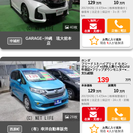
129
10
万円
万円
2017(H29) |
8.9万km |
検車検整備付 |
修復有 |
法定含 |
保証付・3ヶ月・5千
km
＼無料／
40枚
店舗に電話
在庫・見積り
GARAGE−沖縄 琉大前本
お気に入り追加
中城村
店
現在
5
人が追加済
ホンダ
フリード 1.5 ハイブリッド G ホン
ダセンシング ●3列6人乗り●安心の2
年保証●フリップダウンモニター●パ
ワースライドドア●ステアリングス
支払総額
イッチ
139
万円
本体価格
諸費用
129
10
万円
万円
2017(H29) |
5.4万km |
検車検整備付 |
修復有 |
法定含 |
保証付・24ヶ月・距離
無制限
＼無料／
28枚
店舗に電話
在庫・見積り
お気に入り追加
（有）幸洋自動車販売
西原町
現在
4
人が追加済