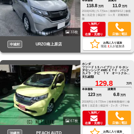
本体価格
諸費用
118.8
11.0
万円
万円
2016(H28) |
5.7万km |
検検R9/12 |
修復
無 |
法定含 |
保証付・1ヶ月・距離無制
限
＼無料／
33枚
店舗に電話
在庫・見積り
お気に入り追加
URZO南上原店
中城村
現在
2
人が追加済
ホンダ
フリード 1.5 ハイブリッド G ホン
ダセンシング 4WD ＥＴＣ バック
カメラ ナビ ＴＶ オートクルー
ズコントロール レーンアシスト
支払総額
衝突被害軽減システム
129.8
万円
本体価格
諸費用
123
6.8
万円
万円
2019(R1) |
9.7万km |
検車検整備付 |
修
復有 |
法定含 |
保証付・2ヶ月・2千km
＼無料／
67枚
店舗に電話
在庫・見積り
お気に入り追加
PEACH AUTO
沖縄市