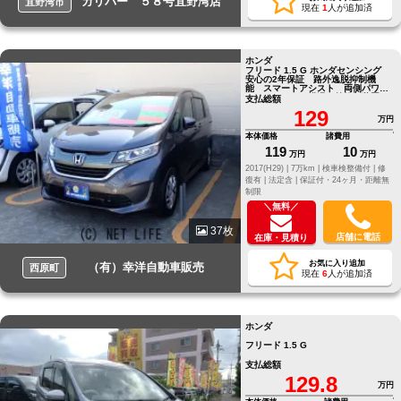
ガリバー ５８号宜野湾店
宜野湾市
現在
1
人が追加済
ホンダ
フリード 1.5 G ホンダセンシング
安心の2年保証 路外逸脱抑制機
能 スマートアシスト 両側パワー
スライドドア 横滑り等抑制装置
支払総額
ETC
129
万円
本体価格
諸費用
119
10
万円
万円
2017(H29) |
7万km |
検車検整備付 |
修
復有 |
法定含 |
保証付・24ヶ月・距離無
制限
＼無料／
37枚
店舗に電話
在庫・見積り
お気に入り追加
（有）幸洋自動車販売
西原町
現在
6
人が追加済
ホンダ
フリード 1.5 G
支払総額
129.8
万円