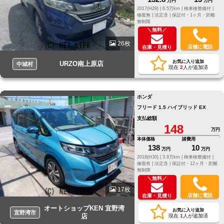
万円
万円
2017(H29) |
6.5万km |
検車検整備付 |
修復無 |
法定含 |
保証付・1ヶ月・距離
無制限
＼無料／
26枚
店舗に電話
在庫・見積り
お気に入り追加
URZO南上原店
中城村
現在
2
人が追加済
ホンダ
フリード 1.5 ハイブリッド EX
支払総額
148
万円
本体価格
諸費用
138
10
万円
万円
2018(H30) |
3.9万km |
検車検整備付 |
修復有 |
法定含 |
保証付・12ヶ月・距離
無制限
＼無料／
17枚
店舗に電話
在庫・見積り
オートショップKEN 宜野湾
お気に入り追加
宜野湾市
店
現在
1
人が追加済