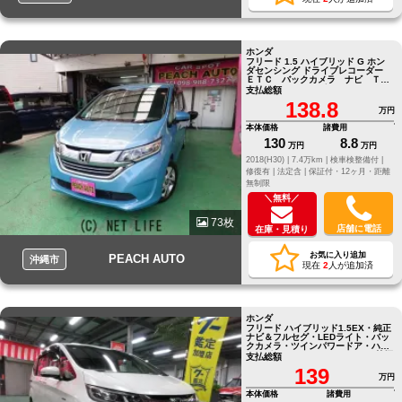
ホンダ
フリード 1.5 ハイブリッド G ホン
ダセンシング ドライブレコーダー
ＥＴＣ バックカメラ ナビ Ｔ
Ｖ オートクルーズコントロール
支払総額
レーンアシスト
138.8
万円
本体価格
諸費用
130
8.8
万円
万円
2018(H30) |
7.4万km |
検車検整備付 |
修復有 |
法定含 |
保証付・12ヶ月・距離
無制限
＼無料／
73枚
店舗に電話
在庫・見積り
お気に入り追加
PEACH AUTO
沖縄市
現在
2
人が追加済
ホンダ
フリード ハイブリッド1.5EX・純正
ナビ＆フルセグ・LEDライト・バッ
クカメラ・ツインパワードア・ハー
フレザー・モデューロエアロＶr禁煙
支払総額
車の屋根下保管車！
139
万円
本体価格
諸費用