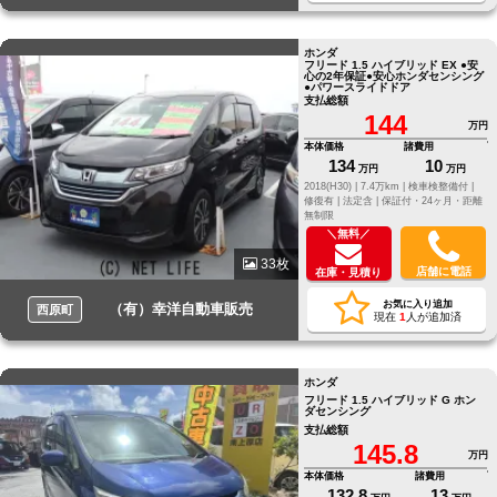
ホンダ
フリード 1.5 ハイブリッド EX ●安
心の2年保証●安心ホンダセンシング
●パワースライドドア
支払総額
144
万円
本体価格
諸費用
134
10
万円
万円
2018(H30) |
7.4万km |
検車検整備付 |
修復有 |
法定含 |
保証付・24ヶ月・距離
無制限
＼無料／
33枚
店舗に電話
在庫・見積り
お気に入り追加
（有）幸洋自動車販売
西原町
現在
1
人が追加済
ホンダ
フリード 1.5 ハイブリッド G ホン
ダセンシング
支払総額
145.8
万円
本体価格
諸費用
132.8
13