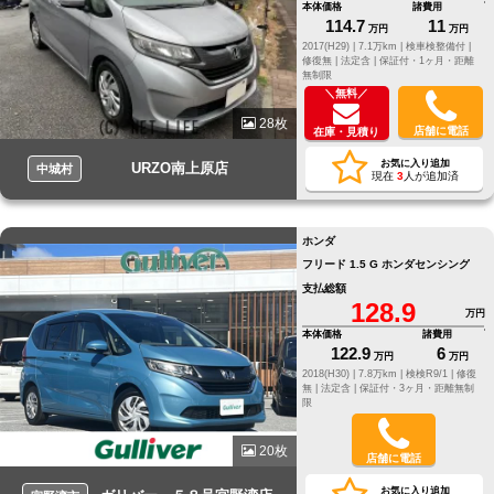
本体価格
諸費用
114.7
11
万円
万円
2017(H29) |
7.1万km |
検車検整備付 |
修復無 |
法定含 |
保証付・1ヶ月・距離
無制限
＼無料／
28枚
店舗に電話
在庫・見積り
お気に入り追加
URZO南上原店
中城村
現在
3
人が追加済
ホンダ
フリード 1.5 G ホンダセンシング
支払総額
128.9
万円
本体価格
諸費用
122.9
6
万円
万円
2018(H30) |
7.8万km |
検検R9/1 |
修復
無 |
法定含 |
保証付・3ヶ月・距離無制
限
20枚
店舗に電話
お気に入り追加