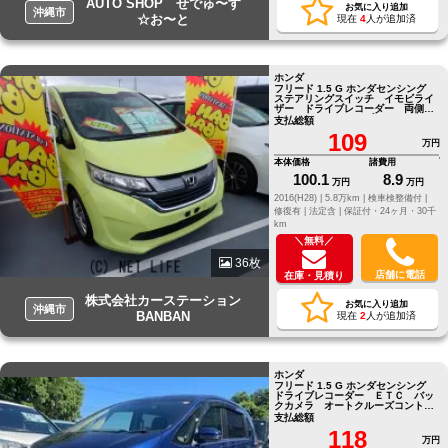
AUTO SHOP せでゅ〜す
お気に入り追加
沖縄市
☆お〜と
現在
4
人が追加済
ホンダ
フリード 1.5 G ホンダセンシング
ステアリングスイッチ イモビライ
ザー ドライブレコーダー 両側パ
ワースライドドア プッシュスター
支払総額
ト
109
万円
本体価格
諸費用
100.1
8.9
万円
万円
2016(H28) |
5.8万km |
検車検整備付 |
修復有 |
法定含 |
保証付・24ヶ月・30千
km
＼無料／
36枚
店舗に電話
在庫・見積り
株式会社カーステーション
お気に入り追加
沖縄市
BANBAN
現在
2
人が追加済
ホンダ
フリード 1.5 G ホンダセンシング
ドライブレコーダー ＥＴＣ バッ
クカメラ オートクルーズコントロ
ール レーンアシスト
支払総額
118
万円