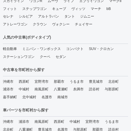
スカイライン
ワゴンR
ムーヴ
ライフ
エブリイワゴン
マークII
フィット
ステップワゴン
キューブ
ヴィッツ
マーチ
bB
セレナ
シルビア
アルトラパン
タント
ジムニー
アトレーワゴン
クラウン
ヴォクシー
チェイサー
人気の中古車(ボディタイプ)
軽自動車
ミニバン・ワンボックス
コンパクト
SUV・クロカン
ステーションワゴン
クーペ
セダン
中古車を市町村から探す
沖縄市
西原町
宜野湾市
那覇市
うるま市
豊見城市
北谷町
浦添市
中城村
南風原町
八重瀬町
糸満市
読谷村
与那原町
嘉手納町
北中城村
名護市
南城市
車パーツを市町村から探す
沖縄市
浦添市
南風原町
西原町
中城村
宜野湾市
うるま市
北谷町
八重瀬町
豊見城市
名護市
与那原町
那覇市
読谷村