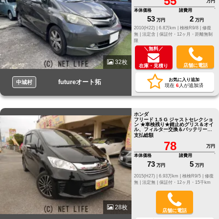
55
万円
本体価格
諸費用
53
2
万円
万円
2010(H22) |
6.8万km |
検検R9/8 |
修復
無 |
法定含 |
保証付・12ヶ月・距離無制
限
＼無料／
32枚
店舗に電話
在庫・見積り
お気に入り追加
futureオート拓
中城村
現在
6
人が追加済
ホンダ
フリード 1.5 G ジャストセレクショ
ン ★車検残り★錆止めグリス＆オイ
ル、フィルター交換＆バッテリー交
換、ロング保証付★込々価格!!
支払総額
78
万円
本体価格
諸費用
73
5
万円
万円
2015(H27) |
6.93万km |
検検R9/5 |
修復
無 |
法定無 |
保証付・12ヶ月・15千km
28枚
店舗に電話