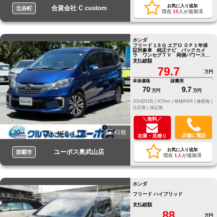
お気に入り追加
合資会社 C custom
北谷町
現在
15
人が追加済
ホンダ
フリード 1.5 G エアロ ＯＰ１年保
証対象車 純正ナビ バックカメ
ラ ワンセグＴＶ 両側パワースラ
イドドア ＥＴＣ
支払総額
79.7
万円
本体価格
諸費用
70
9.7
万円
万円
2014(H26) |
9万km |
検検R9/6 |
修復無 |
法定無 |
保証無
＼無料／
41枚
店舗に電話
在庫・見積り
お気に入り追加
ユーポス奥武山店
那覇市
現在
1
人が追加済
ホンダ
フリード ハイブリッド
支払総額
88
万円