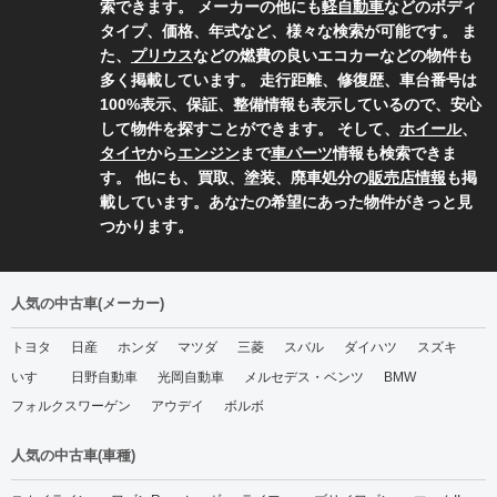
索できます。 メーカーの他にも
軽自動車
などのボディ
タイプ、価格、年式など、様々な検索が可能です。 ま
た、
プリウス
などの燃費の良いエコカーなどの物件も
多く掲載しています。 走行距離、修復歴、車台番号は
100%表示、保証、整備情報も表示しているので、安心
して物件を探すことができます。 そして、
ホイール
、
タイヤ
から
エンジン
まで
車パーツ
情報も検索できま
す。 他にも、買取、塗装、廃車処分の
販売店情報
も掲
載しています。あなたの希望にあった物件がきっと見
つかります。
人気の中古車(メーカー)
トヨタ
日産
ホンダ
マツダ
三菱
スバル
ダイハツ
スズキ
いすゞ
日野自動車
光岡自動車
メルセデス・ベンツ
BMW
フォルクスワーゲン
アウデイ
ボルボ
人気の中古車(車種)