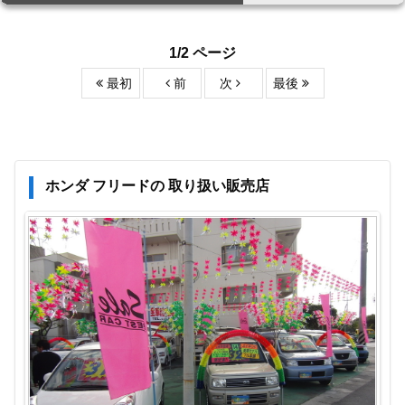
1/2 ページ
最初
前
次
最後
ホンダ フリードの 取り扱い販売店