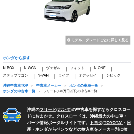
モデル、グレードごとに詳しく見る
ホンダから探す
N-BOX
N-WGN
ヴェゼル
フィット
N-ONE
｜
｜
｜
｜
｜
ステップワゴン
N-VAN
ライフ
オデッセイ
シビック
｜
｜
｜
｜
沖縄中古車TOP
中古車メーカー
ホンダの車種一覧
ホンダの中古車一覧
フリード(140万円以下)の中古車一覧
沖縄の
フリード
(
ホンダ
)の中古車を探すならクロスロー
ドにおまかせ。クロスロードは、沖縄最大の中古車・
パーツ情報ポータルサイトです。
トヨタ(TOYOTA)
・
日
産
・
ホンダ
から
ベンツ
などの
輸入車
をメーカー別に検