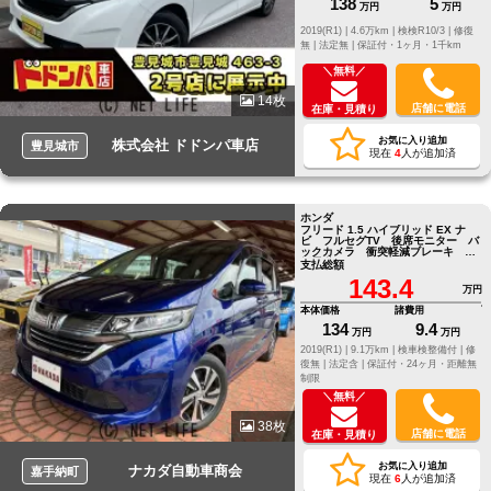
138
5
万円
万円
2019(R1) |
4.6万km |
検検R10/3 |
修復
無 |
法定無 |
保証付・1ヶ月・1千km
＼無料／
14枚
店舗に電話
在庫・見積り
お気に入り追加
株式会社 ドドンパ車店
豊見城市
現在
4
人が追加済
ホンダ
フリード 1.5 ハイブリッド EX ナ
ビ フルセグTV 後席モニター バ
ックカメラ 衝突軽減ブレーキ 両
側電動スライドドア
支払総額
143.4
万円
本体価格
諸費用
134
9.4
万円
万円
2019(R1) |
9.1万km |
検車検整備付 |
修
復無 |
法定含 |
保証付・24ヶ月・距離無
制限
＼無料／
38枚
店舗に電話
在庫・見積り
お気に入り追加
ナカダ自動車商会
嘉手納町
現在
6
人が追加済