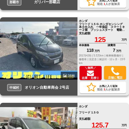
お気に入り追加
ガリバー那覇店
那覇市
現在
1
人が追加済
ホンダ
フリード 1.5 G ホンダセンシング
本土仕入れ 一年保証 スマートキ
ー２個 プッシュスタート 電動格
納ミラー ＥＴＣ フルセグＴＶナ
支払総額
ビ
125
万円
本体価格
諸費用
118
7
万円
万円
2017(H29) |
5.5万km |
検車検整備付 |
修復有 |
法定含 |
保証付・12ヶ月・15千
km
＼無料／
38枚
店舗に電話
在庫・見積り
お気に入り追加
オリオン自動車商会 2号店
中城村
現在
3
人が追加済
ホンダ
フリード 1.5 G
支払総額
125.7
万円