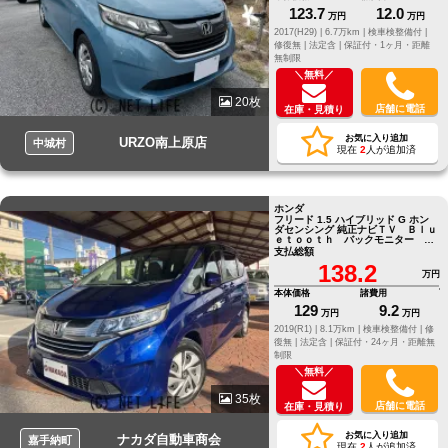
123.7
12.0
万円
万円
2017(H29) |
6.7万km |
検車検整備付 |
修復無 |
法定含 |
保証付・1ヶ月・距離
無制限
＼無料／
20枚
店舗に電話
在庫・見積り
お気に入り追加
URZO南上原店
中城村
現在
2
人が追加済
ホンダ
フリード 1.5 ハイブリッド G ホン
ダセンシング 純正ナビＴＶ Ｂｌｕ
ｅｔｏｏｔｈ バックモニター Ｌ
ＥＤヘッドライト オートライト
支払総額
ETC 禁煙車
138.2
万円
本体価格
諸費用
129
9.2
万円
万円
2019(R1) |
8.1万km |
検車検整備付 |
修
復無 |
法定含 |
保証付・24ヶ月・距離無
制限
＼無料／
35枚
店舗に電話
在庫・見積り
お気に入り追加
ナカダ自動車商会
嘉手納町
現在
2
人が追加済