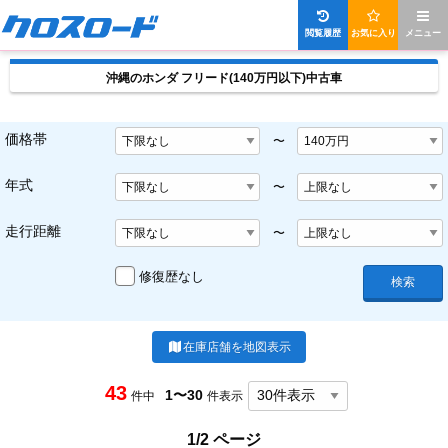
閲覧履歴
お気に入り
メニュー
沖縄のホンダ フリード(140万円以下)中古車
価格帯
〜
年式
〜
走行距離
〜
修復歴なし
検索
在庫店舗を地図表示
43
1〜30
件中
件表示
1/2 ページ