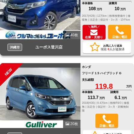
本体価格
諸費用
108
10
万円
万円
2017(H29) |
12万km |
検車検整備付 |
修
復無 |
法定含 |
保証付・3ヶ月・15千km
＼無料／
40枚
店舗に電話
在庫・見積り
お気に入り追加
ユーポス登川店
沖縄市
現在
0
人が追加済
ホンダ
NEW
フリード 1.5 ハイブリッド G
支払総額
119.8
万円
本体価格
諸費用
113.7
6.1
万円
万円
2018(H30) |
9.4万km |
検検R9/3 |
修復
無 |
法定含 |
保証付・3ヶ月・距離無制
限
20枚
店舗に電話