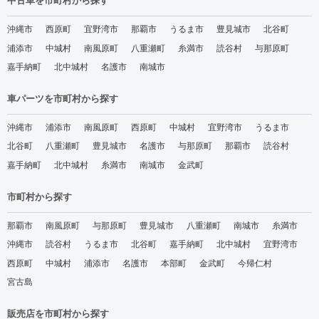
中古車を市町村から探す
沖縄市
西原町
宜野湾市
那覇市
うるま市
豊見城市
北谷町
浦添市
中城村
南風原町
八重瀬町
糸満市
読谷村
与那原町
嘉手納町
北中城村
名護市
南城市
車パーツを市町村から探す
沖縄市
浦添市
南風原町
西原町
中城村
宜野湾市
うるま市
北谷町
八重瀬町
豊見城市
名護市
与那原町
那覇市
読谷村
嘉手納町
北中城村
糸満市
南城市
金武町
市町村から探す
那覇市
南風原町
与那原町
豊見城市
八重瀬町
南城市
糸満市
沖縄市
読谷村
うるま市
北谷町
嘉手納町
北中城村
宜野湾市
西原町
中城村
浦添市
名護市
本部町
金武町
今帰仁村
宮古島
販売店を市町村から探す