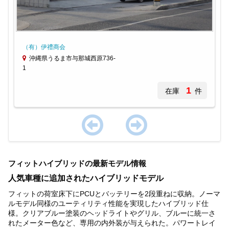
（有）伊禮商会
沖縄県うるま市与那城西原736-
1
1
在庫
件
Item
1
フィットハイブリッドの最新モデル情報
of
1
人気車種に追加されたハイブリッドモデル
フィットの荷室床下にPCUとバッテリーを2段重ねに収納。ノーマ
ルモデル同様のユーティリティ性能を実現したハイブリッド仕
様。クリアブルー塗装のヘッドライトやグリル、ブルーに統一さ
れたメーター色など、専用の内外装が与えられた。パワートレイ