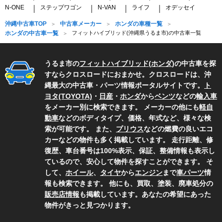
N-ONE
ステップワゴン
N-VAN
ライフ
オデッセイ
｜
｜
｜
｜
沖縄中古車TOP
中古車メーカー
ホンダの車種一覧
ホンダの中古車一覧
フィットハイブリッド(沖縄県うるま市)の中古車一覧
うるま市の
フィットハイブリッド
(
ホンダ
)の中古車を探
すならクロスロードにおまかせ。クロスロードは、沖
縄最大の中古車・パーツ情報ポータルサイトです。
ト
ヨタ(TOYOTA)
・
日産
・
ホンダ
から
ベンツ
などの
輸入車
をメーカー別に検索できます。 メーカーの他にも
軽自
動車
などのボディタイプ、価格、年式など、様々な検
索が可能です。 また、
プリウス
などの燃費の良いエコ
カーなどの物件も多く掲載しています。 走行距離、修
復歴、車台番号は100%表示、保証、整備情報も表示し
ているので、安心して物件を探すことができます。 そ
して、
ホイール
、
タイヤ
から
エンジン
まで
車パーツ
情
報も検索できます。 他にも、買取、塗装、廃車処分の
販売店情報
も掲載しています。あなたの希望にあった
物件がきっと見つかります。