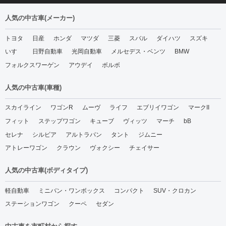
人気の中古車(メーカー)
トヨタ
日産
ホンダ
マツダ
三菱
スバル
ダイハツ
スズキ
いすゞ
日野自動車
光岡自動車
メルセデス・ベンツ
BMW
フォルクスワーゲン
アウデイ
ボルボ
人気の中古車(車種)
スカイライン
ワゴンR
ムーヴ
ライフ
エブリイワゴン
マークII
フィット
ステップワゴン
キューブ
ヴィッツ
マーチ
bB
セレナ
シルビア
アルトラパン
タント
ジムニー
アトレーワゴン
クラウン
ヴォクシー
チェイサー
人気の中古車(ボディタイプ)
軽自動車
ミニバン・ワンボックス
コンパクト
SUV・クロカン
ステーションワゴン
クーペ
セダン