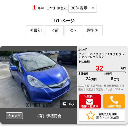
1
1〜1
件中
件表示
1/1 ページ
最初
前
次
最後
ホンダ
フィットハイブリッド 1.3 ナビプレ
ミアムセレクション
支払総額
32
万円
本体価格
諸費用
24
8
万円
万円
2011(H23) |
16万km |
検車検整備付 |
修
復有 |
法定含 |
保証付・1ヶ月・3千km
＼無料／
10枚
店舗に電話
在庫・見積り
お気に入り追加
（有）伊禮商会
うるま市
現在
4
人が追加済