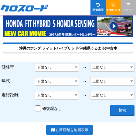
閲覧履歴
お気に入り
メニュー
沖縄のホンダ フィットハイブリッド(沖縄県うるま市)中古車
価格帯
〜
年式
〜
走行距離
〜
修復歴なし
検索
在庫店舗を地図表示