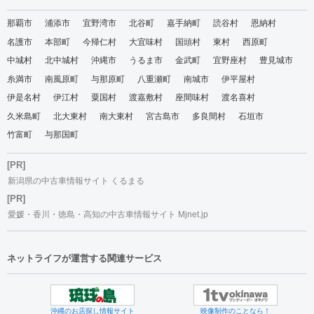
那覇市
浦添市
宜野湾市
北谷町
嘉手納町
読谷村
恩納村
名護市
本部町
今帰仁村
大宜味村
国頭村
東村
西原町
中城村
北中城村
沖縄市
うるま市
金武町
宜野座村
豊見城市
糸満市
南風原町
与那原町
八重瀬町
南城市
伊平屋村
伊是名村
伊江村
粟国村
渡嘉敷村
座間味村
渡名喜村
久米島町
北大東村
南大東村
宮古島市
多良間村
石垣市
竹富町
与那国町
[PR]
新潟県の中古車情報サイト くるまる
[PR]
愛媛・香川・徳島・高知の中古車情報サイト Mjnet.jp
ネットライフが運営する関連サービス
沖縄のお店探し情報サイト
映像制作のことなら！