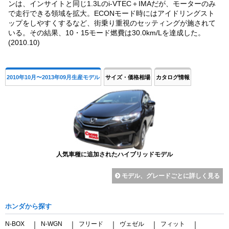
ンは、インサイトと同じ1.3Lのi-VTEC＋IMAだが、モーターのみ
で走行できる領域を拡大。ECONモード時にはアイドリングスト
ップをしやすくするなど、街乗り重視のセッティングが施されて
いる。その結果、10・15モード燃費は30.0km/Lを達成した。
(2010.10)
2010年10月〜2013年09月生産モデル
サイズ・価格相場
カタログ情報
人気車種に追加されたハイブリッドモデル
モデル、グレードごとに詳しく見る
ホンダから探す
N-BOX
N-WGN
フリード
ヴェゼル
フィット
｜
｜
｜
｜
｜