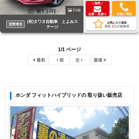
＼無料／
53枚
店舗に電話
在庫・見積り
(有)タワタ自動車 とよみス
お気に入り追加
宜野湾市
テージ
現在
3
人が追加済
1/1 ページ
最初
前
次
最後
ホンダ フィットハイブリッドの 取り扱い販売店