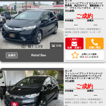
ホンダ
フィットハイブリッド Fパッケージ
禁煙車 純正SDナビ 電動格納ミラ
ー プライバシーガラス オートエ
アコン アームレストコンソール
支払総額
ご成約
本体価格
諸費用
---
---
2014(H26) |
8.7万km |
検車検整備付 |
修復無 |
法定含 |
保証付・1ヶ月・1千
km
＼無料／
38枚
店舗に電話
在庫・見積り
お気に入り追加
Relief Bee
糸満市
現在
6
人が追加済
ホンダ
フィットハイブリッド Fパッケージ
★ナビ☆Bluetooth★バックカメラ
☆ETC★スマートキー★ハイブリッ
ド車☆早い者勝ち★ ●他店にてロー
支払総額
ンNGだったお客様でもお気軽にご
ご成約
相談ください●LINE ID[@805icatl]
本体価格
諸費用
---
---
2015(H27) |
11.2万km |
検車検整備付 |
修復有 |
法定含 |
保証付・24ヶ月・20千
km