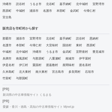
沖縄市
読谷村
うるま市
北谷町
嘉手納町
北中城村
宜野湾市
西原町
中城村
浦添市
名護市
本部町
金武町
今帰仁村
宮古島
販売店を市町村から探す
那覇市
浦添市
宜野湾市
北谷町
嘉手納町
読谷村
恩納村
名護市
本部町
今帰仁村
大宜味村
国頭村
東村
西原町
中城村
北中城村
沖縄市
うるま市
金武町
宜野座村
豊見城市
糸満市
南風原町
与那原町
八重瀬町
南城市
伊平屋村
伊是名村
伊江村
粟国村
渡嘉敷村
座間味村
渡名喜村
久米島町
北大東村
南大東村
宮古島市
多良間村
石垣市
竹富町
与那国町
[PR]
新潟県の中古車情報サイト くるまる
[PR]
愛媛・香川・徳島・高知の中古車情報サイト Mjnet.jp