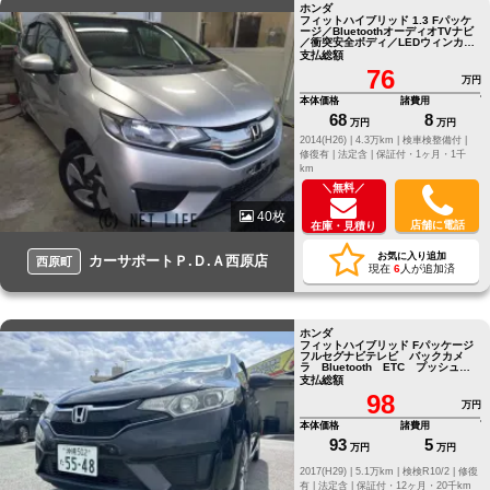
ホンダ
フィットハイブリッド 1.3 Fパッケ
ージ／BluetoothオーディオTVナビ
／衝突安全ボディ／LEDウィンカー
ミラー／キー2つ
支払総額
76
万円
本体価格
諸費用
68
8
万円
万円
2014(H26) |
4.3万km |
検車検整備付 |
修復有 |
法定含 |
保証付・1ヶ月・1千
km
＼無料／
40枚
店舗に電話
在庫・見積り
お気に入り追加
カーサポートＰ.Ｄ.Ａ西原店
西原町
現在
6
人が追加済
ホンダ
フィットハイブリッド Fパッケージ
フルセグナビテレビ バックカメ
ラ Bluetooth ETC プッシュス
タート スマートキー
支払総額
98
万円
本体価格
諸費用
93
5
万円
万円
2017(H29) |
5.1万km |
検検R10/2 |
修復
有 |
法定含 |
保証付・12ヶ月・20千km