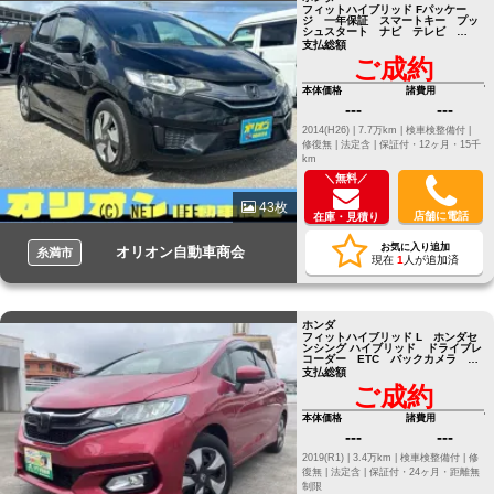
フィットハイブリッド Fパッケー
ジ 一年保証 スマートキー プッ
シュスタート ナビ テレビ
Bluetooth ETC エンジンオイ
支払総額
ル・バッテリー・ワイパーゴム新品
ご成約
Fパッケージ 一年保証 スマート
キー プッシュスタート ナビ テ
レビ Bluetooth ETC エ
本体価格
諸費用
---
---
2014(H26) |
7.7万km |
検車検整備付 |
修復無 |
法定含 |
保証付・12ヶ月・15千
km
＼無料／
43枚
店舗に電話
在庫・見積り
お気に入り追加
オリオン自動車商会
糸満市
現在
1
人が追加済
ホンダ
フィットハイブリッド L ホンダセ
ンシング ハイブリッド ドライブレ
コーダー ETC バックカメラ
TV クリアランスソナー
支払総額
ご成約
本体価格
諸費用
---
---
2019(R1) |
3.4万km |
検車検整備付 |
修
復無 |
法定含 |
保証付・24ヶ月・距離無
制限