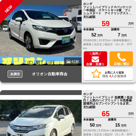
ホンダ
NEW
フィットハイブリッド Fパッケージ
一年保証 スマートキー2個 プッ
シュスタート アイドリングストッ
プ ETC Bluetooth
支払総額
59
万円
本体価格
諸費用
52
7
万円
万円
2016(H28) |
10.8万km |
検車検整備付 |
修復無 |
法定含 |
保証付・12ヶ月・15千
km
＼無料／
42枚
店舗に電話
在庫・見積り
お気に入り追加
オリオン自動車商会
糸満市
現在
4
人が追加済
ホンダ
フィットハイブリッド 低燃費！低走
行！人気のハイブリッド！※現車確
認場所はセブンイレブンうるま宮里
店向かい側にございます。
支払総額
65
万円
本体価格
諸費用
50
15
万円
万円
2014(H26) |
6.9万km |
検車検整備付 |
修復無 |
法定含 |
保証付・21ヶ月・30千