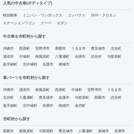
人気の中古車(ボディタイプ)
軽自動車
ミニバン・ワンボックス
コンパクト
SUV・クロカン
ステーションワゴン
クーペ
セダン
中古車を市町村から探す
沖縄市
西原町
宜野湾市
那覇市
うるま市
豊見城市
北谷町
浦添市
中城村
南風原町
八重瀬町
糸満市
読谷村
与那原町
嘉手納町
北中城村
名護市
南城市
車パーツを市町村から探す
沖縄市
浦添市
南風原町
西原町
中城村
宜野湾市
うるま市
北谷町
八重瀬町
豊見城市
名護市
与那原町
那覇市
読谷村
嘉手納町
北中城村
糸満市
南城市
金武町
市町村から探す
那覇市
南風原町
与那原町
豊見城市
八重瀬町
南城市
糸満市