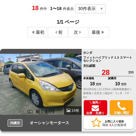
18
1〜18
件中
件表示
1/1 ページ
最初
前
次
最後
ホンダ
フィットハイブリッド 1.3 スマート
セレクション
支払総額
28
万円
本体価格
諸費用
18
10
万円
万円
2012(H24) |
12.2万km |
検車検整備付 |
修復無 |
法定含 |
保証付・1ヶ月・1千
km
＼無料／
16枚
店舗に電話
在庫・見積り
お気に入り追加
オーシャンモータース
沖縄市
現在
3
人が追加済