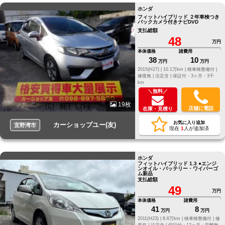
ホンダ
フィットハイブリッド ２年車検つき
バックカメラ付きナビDVD
支払総額
48
万円
本体価格
諸費用
38
10
万円
万円
2015(H27) |
10.1万km |
検車検整備付 |
修復無 |
法定含 |
保証付・3ヶ月・3千
km
＼無料／
19枚
店舗に電話
在庫・見積り
お気に入り追加
カーショップユー(友)
宜野湾市
現在
1
人が追加済
ホンダ
フィットハイブリッド 1.3 ●エンジ
ンオイル・バッテリー・ワイパーゴ
ム新品
支払総額
49
万円
本体価格
諸費用
41
8
万円
万円
2011(H23) |
8.6万km |
検車検整備付 |
修
復有 |
法定含 |
保証付・12ヶ月・距離無