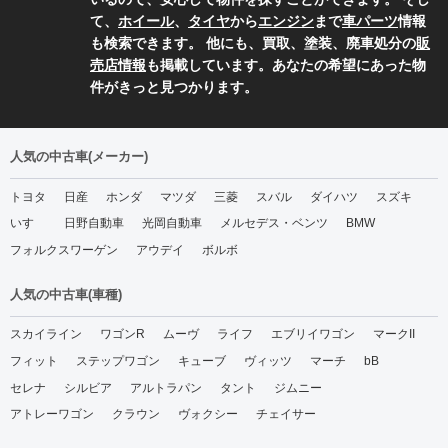
て、
ホイール
、
タイヤ
から
エンジン
まで
車パーツ
情報
も検索できます。 他にも、買取、塗装、廃車処分の
販
売店情報
も掲載しています。あなたの希望にあった物
件がきっと見つかります。
人気の中古車(メーカー)
トヨタ
日産
ホンダ
マツダ
三菱
スバル
ダイハツ
スズキ
いすゞ
日野自動車
光岡自動車
メルセデス・ベンツ
BMW
フォルクスワーゲン
アウデイ
ボルボ
人気の中古車(車種)
スカイライン
ワゴンR
ムーヴ
ライフ
エブリイワゴン
マークII
フィット
ステップワゴン
キューブ
ヴィッツ
マーチ
bB
セレナ
シルビア
アルトラパン
タント
ジムニー
アトレーワゴン
クラウン
ヴォクシー
チェイサー