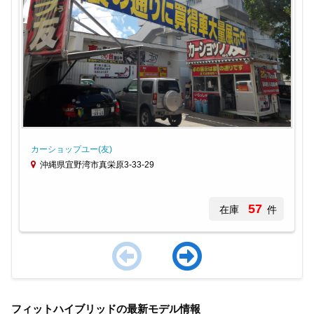
カーショップユー(友)
沖縄県宜野湾市真栄原3-33-29
57
在庫
件
Item
1
フィットハイブリッドの最新モデル情報
of