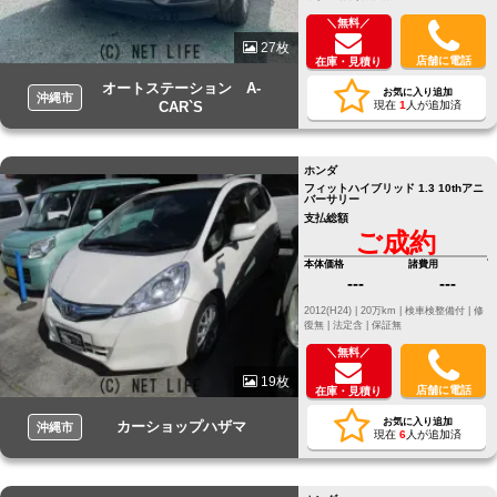
＼無料／
27枚
店舗に電話
在庫・見積り
オートステーション A-
お気に入り追加
沖縄市
CAR`S
現在
1
人が追加済
ホンダ
フィットハイブリッド 1.3 10thアニ
バーサリー
支払総額
ご成約
本体価格
諸費用
---
---
2012(H24) |
20万km |
検車検整備付 |
修
復無 |
法定含 |
保証無
＼無料／
19枚
店舗に電話
在庫・見積り
お気に入り追加
カーショップハザマ
沖縄市
現在
6
人が追加済