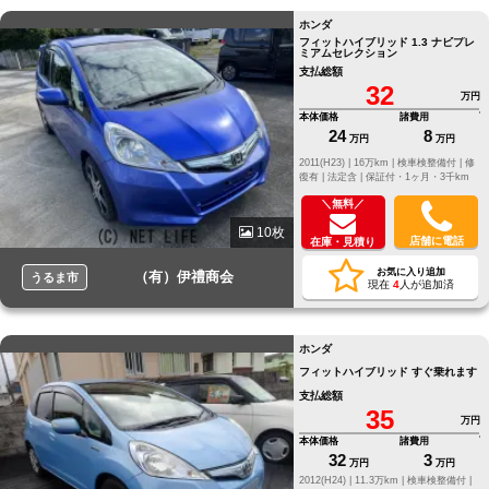
ホンダ
フィットハイブリッド 1.3 ナビプレ
ミアムセレクション
支払総額
32
万円
本体価格
諸費用
24
8
万円
万円
2011(H23) |
16万km |
検車検整備付 |
修
復有 |
法定含 |
保証付・1ヶ月・3千km
＼無料／
10枚
店舗に電話
在庫・見積り
お気に入り追加
（有）伊禮商会
うるま市
現在
4
人が追加済
ホンダ
フィットハイブリッド すぐ乗れます
支払総額
35
万円
本体価格
諸費用
32
3
万円
万円
2012(H24) |
11.3万km |
検車検整備付 |