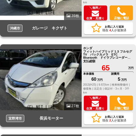
km
＼無料／
39枚
店舗に電話
在庫・見積り
お気に入り追加
ガレージ キクザト
沖縄市
現在
4
人が追加済
ホンダ
フィットハイブリッド 1.3 フルセグ
TV バックカメラ ETC
Bluetooth ドイラブレコーダー
消耗品交換
支払総額
65
万円
本体価格
諸費用
60
5
万円
万円
2013(H25) |
9.8万km |
検車検整備付 |
修復無 |
法定含 |
保証付・3ヶ月・3千
km
＼無料／
27枚
店舗に電話
在庫・見積り
お気に入り追加
長浜モーター
宜野湾市
現在
2
人が追加済