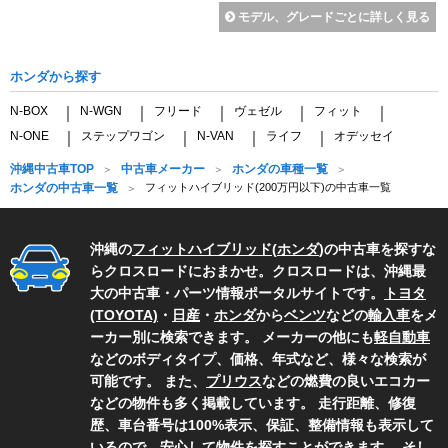
モデル、グレードごとに詳しく見る
ホンダから探す
N-BOX
N-WGN
フリード
ヴェゼル
フィット
｜
｜
｜
｜
｜
N-ONE
ステップワゴン
N-VAN
ライフ
オデッセイ
｜
｜
｜
｜
沖縄中古車TOP
中古車メーカー
ホンダの車種一覧
ホンダの中古車一覧
フィットハイブリッド(200万円以下)の中古車一覧
沖縄の
フィットハイブリッド
(
ホンダ
)の中古車を探すな
らクロスロードにおまかせ。クロスロードは、沖縄最
大の中古車・パーツ情報ポータルサイトです。
トヨタ
(TOYOTA)
・
日産
・
ホンダ
から
ベンツ
などの
輸入車
をメ
ーカー別に検索できます。 メーカーの他にも
軽自動車
などのボディタイプ、価格、年式など、様々な検索が
可能です。 また、
プリウス
などの燃費の良いエコカー
などの物件も多く掲載しています。 走行距離、修復
歴、車台番号は100%表示、保証、整備情報も表示して
いるので、安心して物件を探すことができます。 そし