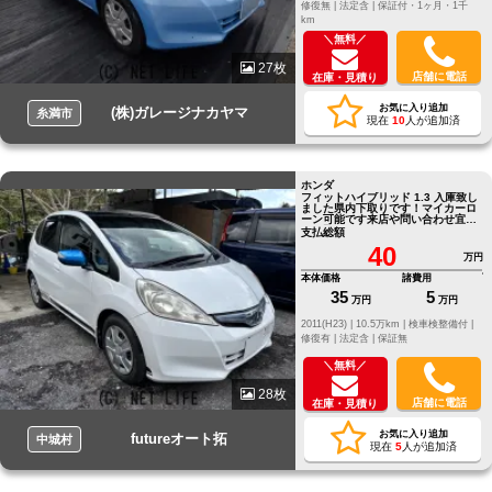
修復無 |
法定含 |
保証付・1ヶ月・1千
km
＼無料／
27枚
店舗に電話
在庫・見積り
お気に入り追加
(株)ガレージナカヤマ
糸満市
現在
10
人が追加済
ホンダ
フィットハイブリッド 1.3 入庫致し
ました県内下取りです！マイカーロ
ーン可能です来店や問い合わせ宜し
くお願いいたします
支払総額
40
万円
本体価格
諸費用
35
5
万円
万円
2011(H23) |
10.5万km |
検車検整備付 |
修復有 |
法定含 |
保証無
＼無料／
28枚
店舗に電話
在庫・見積り
お気に入り追加
futureオート拓
中城村
現在
5
人が追加済