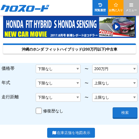
閲覧履歴
お気に入り
メニュー
沖縄のホンダ フィットハイブリッド(200万円以下)中古車
価格帯
〜
年式
〜
走行距離
〜
修復歴なし
検索
在庫店舗を地図表示