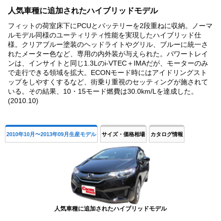
4
人気車種に追加されたハイブリッドモデル
フィットの荷室床下にPCUとバッテリーを2段重ねに収納。ノーマ
ルモデル同様のユーティリティ性能を実現したハイブリッド仕
様。クリアブルー塗装のヘッドライトやグリル、ブルーに統一さ
れたメーター色など、専用の内外装が与えられた。パワートレイ
ンは、インサイトと同じ1.3Lのi-VTEC＋IMAだが、モーターのみ
で走行できる領域を拡大。ECONモード時にはアイドリングスト
ップをしやすくするなど、街乗り重視のセッティングが施されて
いる。その結果、10・15モード燃費は30.0km/Lを達成した。
(2010.10)
2010年10月〜2013年09月生産モデル
サイズ・価格相場
カタログ情報
人気車種に追加されたハイブリッドモデル