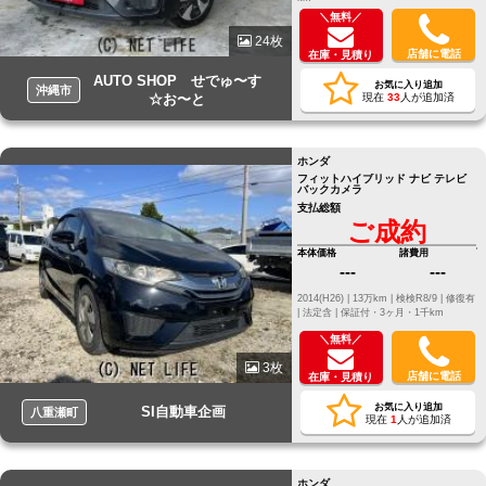
＼無料／
24枚
店舗に電話
在庫・見積り
AUTO SHOP せでゅ〜す
お気に入り追加
沖縄市
☆お〜と
現在
33
人が追加済
ホンダ
フィットハイブリッド ナビ テレビ
バックカメラ
支払総額
ご成約
本体価格
諸費用
---
---
2014(H26) |
13万km |
検検R8/9 |
修復有
|
法定含 |
保証付・3ヶ月・1千km
＼無料／
3枚
店舗に電話
在庫・見積り
お気に入り追加
SI自動車企画
八重瀬町
現在
1
人が追加済
ホンダ