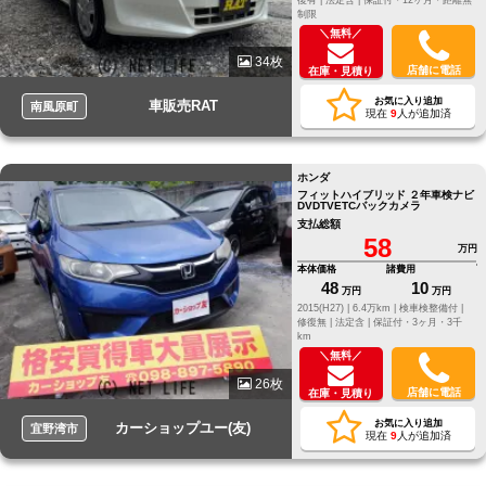
制限
＼無料／
34枚
店舗に電話
在庫・見積り
お気に入り追加
車販売RAT
南風原町
現在
9
人が追加済
ホンダ
フィットハイブリッド ２年車検ナビ
DVDTVETCバックカメラ
支払総額
58
万円
本体価格
諸費用
48
10
万円
万円
2015(H27) |
6.4万km |
検車検整備付 |
修復無 |
法定含 |
保証付・3ヶ月・3千
km
＼無料／
26枚
店舗に電話
在庫・見積り
お気に入り追加
カーショップユー(友)
宜野湾市
現在
9
人が追加済