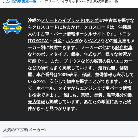
ホンダの中古車一覧
フリードハイブリッド(パープル系)の中古車一覧
沖縄の
フリードハイブリッド
(
ホンダ
)の中古車を探すな
らクロスロードにおまかせ。クロスロードは、沖縄最
大の中古車・パーツ情報ポータルサイトです。
トヨタ
(TOYOTA)
・
日産
・
ホンダ
から
ベンツ
などの
輸入車
をメ
ーカー別に検索できます。 メーカーの他にも
軽自動車
などのボディタイプ、価格、年式など、様々な検索が
可能です。 また、
プリウス
などの燃費の良いエコカー
などの物件も多く掲載しています。 走行距離、修復
歴、車台番号は100%表示、保証、整備情報も表示して
いるので、安心して物件を探すことができます。 そし
て、
ホイール
、
タイヤ
から
エンジン
まで
車パーツ
情報
も検索できます。 他にも、買取、塗装、廃車処分の
販
売店情報
も掲載しています。あなたの希望にあった物
件がきっと見つかります。
人気の中古車(メーカー)