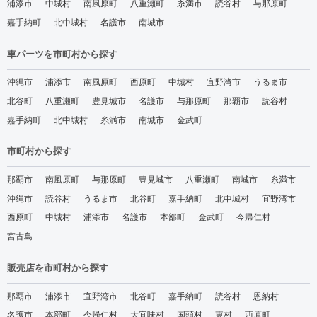
浦添市
中城村
南風原町
八重瀬町
糸満市
読谷村
与那原町
嘉手納町
北中城村
名護市
南城市
車パーツを市町村から探す
沖縄市
浦添市
南風原町
西原町
中城村
宜野湾市
うるま市
北谷町
八重瀬町
豊見城市
名護市
与那原町
那覇市
読谷村
嘉手納町
北中城村
糸満市
南城市
金武町
市町村から探す
那覇市
南風原町
与那原町
豊見城市
八重瀬町
南城市
糸満市
沖縄市
読谷村
うるま市
北谷町
嘉手納町
北中城村
宜野湾市
西原町
中城村
浦添市
名護市
本部町
金武町
今帰仁村
宮古島
販売店を市町村から探す
那覇市
浦添市
宜野湾市
北谷町
嘉手納町
読谷村
恩納村
名護市
本部町
今帰仁村
大宜味村
国頭村
東村
西原町