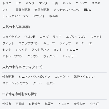
トヨタ
日産
ホンダ
マツダ
三菱
スバル
ダイハツ
スズキ
いすゞ
日野自動車
光岡自動車
メルセデス・ベンツ
BMW
フォルクスワーゲン
アウデイ
ボルボ
人気の中古車(車種)
スカイライン
ワゴンR
ムーヴ
ライフ
エブリイワゴン
マークII
フィット
ステップワゴン
キューブ
ヴィッツ
マーチ
bB
セレナ
シルビア
アルトラパン
タント
ジムニー
アトレーワゴン
クラウン
ヴォクシー
チェイサー
人気の中古車(ボディタイプ)
軽自動車
ミニバン・ワンボックス
コンパクト
SUV・クロカン
ステーションワゴン
クーペ
セダン
中古車を市町村から探す
沖縄市
西原町
宜野湾市
那覇市
うるま市
豊見城市
北谷町