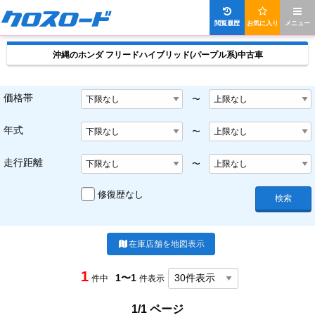
閲覧履歴
お気に入り
メニュー
沖縄のホンダ フリードハイブリッド(パープル系)中古車
価格帯
〜
年式
〜
走行距離
〜
修復歴なし
検索
在庫店舗を地図表示
1
1〜1
件中
件表示
1/1 ページ