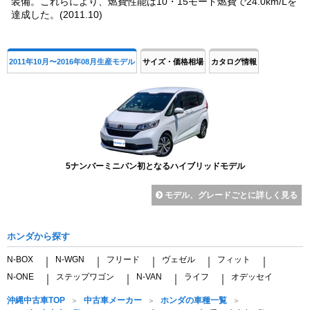
装備。これらにより、燃費性能は10・15モード燃費で24.0km/Lを
達成した。(2011.10)
2011年10月〜2016年08月生産モデル
サイズ・価格相場
カタログ情報
5ナンバーミニバン初となるハイブリッドモデル
モデル、グレードごとに詳しく見る
ホンダから探す
N-BOX
N-WGN
フリード
ヴェゼル
フィット
｜
｜
｜
｜
｜
N-ONE
ステップワゴン
N-VAN
ライフ
オデッセイ
｜
｜
｜
｜
沖縄中古車TOP
中古車メーカー
ホンダの車種一覧