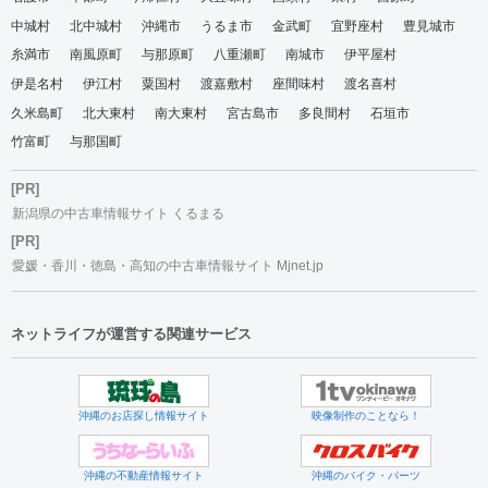
中城村
北中城村
沖縄市
うるま市
金武町
宜野座村
豊見城市
糸満市
南風原町
与那原町
八重瀬町
南城市
伊平屋村
伊是名村
伊江村
粟国村
渡嘉敷村
座間味村
渡名喜村
久米島町
北大東村
南大東村
宮古島市
多良間村
石垣市
竹富町
与那国町
[PR]
新潟県の中古車情報サイト くるまる
[PR]
愛媛・香川・徳島・高知の中古車情報サイト Mjnet.jp
ネットライフが運営する関連サービス
沖縄のお店探し情報サイト
映像制作のことなら！
沖縄の不動産情報サイト
沖縄のバイク・パーツ