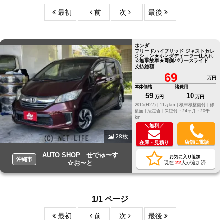
最初
前
次
最後
ホンダ
フリードハイブリッド ジャストセレ
クション★ホンダディーラー仕入れ
☆無事故車★両側パワースライド☆
ナビ★TV☆ETC★バックカメラ☆早
支払総額
い者勝ち★ ●他店にてローンNGだっ
69
たお客様でもお気軽にご相談くださ
万円
い●LINE ID[@805icatl]
本体価格
諸費用
59
10
万円
万円
2015(H27) |
11万km |
検車検整備付 |
修
復無 |
法定含 |
保証付・24ヶ月・20千
km
＼無料／
28枚
店舗に電話
在庫・見積り
AUTO SHOP せでゅ〜す
お気に入り追加
沖縄市
☆お〜と
現在
22
人が追加済
1/1 ページ
最初
前
次
最後