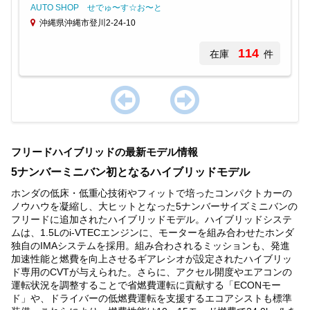
AUTO SHOP せでゅ〜す☆お〜と
沖縄県沖縄市登川2-24-10
114
在庫
件
Item
1
フリードハイブリッドの最新モデル情報
of
1
5ナンバーミニバン初となるハイブリッドモデル
ホンダの低床・低重心技術やフィットで培ったコンパクトカーの
ノウハウを凝縮し、大ヒットとなった5ナンバーサイズミニバンの
フリードに追加されたハイブリッドモデル。ハイブリッドシステ
ムは、1.5Lのi-VTECエンジンに、モーターを組み合わせたホンダ
独自のIMAシステムを採用。組み合わされるミッションも、発進
加速性能と燃費を向上させるギアレシオが設定されたハイブリッ
ド専用のCVTが与えられた。さらに、アクセル開度やエアコンの
運転状況を調整することで省燃費運転に貢献する「ECONモー
ド」や、ドライバーの低燃費運転を支援するエコアシストも標準