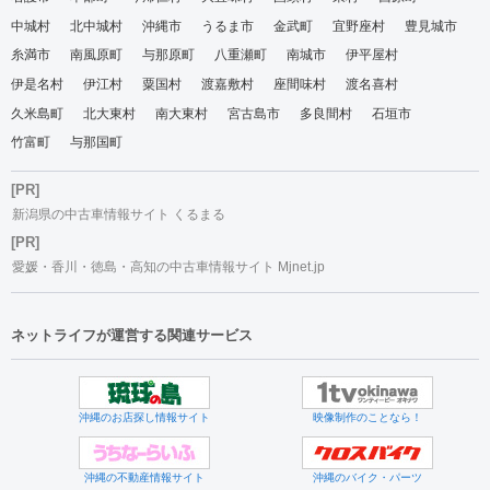
中城村
北中城村
沖縄市
うるま市
金武町
宜野座村
豊見城市
糸満市
南風原町
与那原町
八重瀬町
南城市
伊平屋村
伊是名村
伊江村
粟国村
渡嘉敷村
座間味村
渡名喜村
久米島町
北大東村
南大東村
宮古島市
多良間村
石垣市
竹富町
与那国町
[PR]
新潟県の中古車情報サイト くるまる
[PR]
愛媛・香川・徳島・高知の中古車情報サイト Mjnet.jp
ネットライフが運営する関連サービス
沖縄のお店探し情報サイト
映像制作のことなら！
沖縄の不動産情報サイト
沖縄のバイク・パーツ