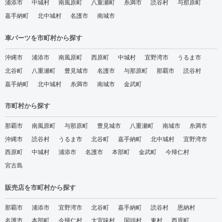
浦添市
中城村
南風原町
八重瀬町
糸満市
読谷村
与那原町
嘉手納町
北中城村
名護市
南城市
車パーツを市町村から探す
沖縄市
浦添市
南風原町
西原町
中城村
宜野湾市
うるま市
北谷町
八重瀬町
豊見城市
名護市
与那原町
那覇市
読谷村
嘉手納町
北中城村
糸満市
南城市
金武町
市町村から探す
那覇市
南風原町
与那原町
豊見城市
八重瀬町
南城市
糸満市
沖縄市
読谷村
うるま市
北谷町
嘉手納町
北中城村
宜野湾市
西原町
中城村
浦添市
名護市
本部町
金武町
今帰仁村
宮古島
販売店を市町村から探す
那覇市
浦添市
宜野湾市
北谷町
嘉手納町
読谷村
恩納村
名護市
本部町
今帰仁村
大宜味村
国頭村
東村
西原町