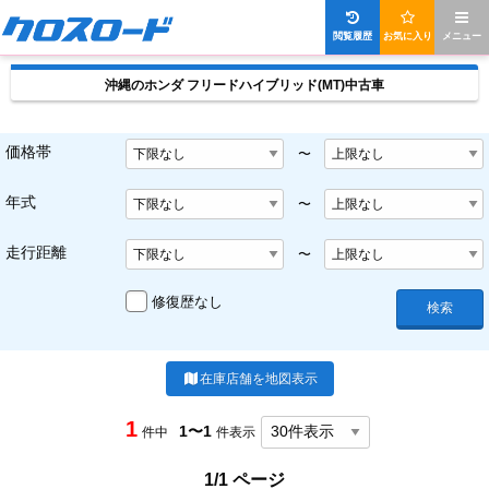
閲覧履歴
お気に入り
メニュー
沖縄のホンダ フリードハイブリッド(MT)中古車
価格帯
〜
年式
〜
走行距離
〜
修復歴なし
検索
在庫店舗を地図表示
1
1〜1
件中
件表示
1/1 ページ