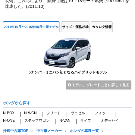
装備。これらにより、燃費性能は10・15モード燃費で24.0km/Lを
達成した。(2011.10)
2011年10月〜2016年08月生産モデル
サイズ・価格相場
カタログ情報
5ナンバーミニバン初となるハイブリッドモデル
モデル、グレードごとに詳しく見る
ホンダから探す
N-BOX
N-WGN
フリード
ヴェゼル
フィット
｜
｜
｜
｜
｜
N-ONE
ステップワゴン
N-VAN
ライフ
オデッセイ
｜
｜
｜
｜
沖縄中古車TOP
中古車メーカー
ホンダの車種一覧