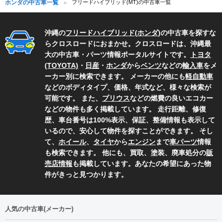
ホンダの中古車一覧
フリードハイブリッド(MT)の中古車一覧
沖縄の
フリードハイブリッド
(
ホンダ
)の中古車を探すな
らクロスロードにおまかせ。クロスロードは、沖縄最
大の中古車・パーツ情報ポータルサイトです。
トヨタ
(TOYOTA)
・
日産
・
ホンダ
から
ベンツ
などの
輸入車
をメ
ーカー別に検索できます。 メーカーの他にも
軽自動車
などのボディタイプ、価格、年式など、様々な検索が
可能です。 また、
プリウス
などの燃費の良いエコカー
などの物件も多く掲載しています。 走行距離、修復
歴、車台番号は100%表示、保証、整備情報も表示して
いるので、安心して物件を探すことができます。 そし
て、
ホイール
、
タイヤ
から
エンジン
まで
車パーツ
情報
も検索できます。 他にも、買取、塗装、廃車処分の
販
売店情報
も掲載しています。あなたの希望にあった物
件がきっと見つかります。
人気の中古車(メーカー)