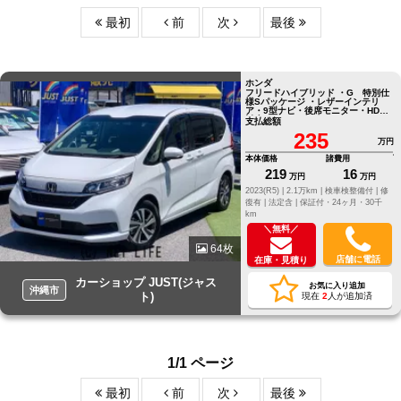
最初
前
次
最後
ホンダ
フリードハイブリッド ・G 特別仕
様Sパッケージ ・レザーインテリ
ア・9型ナビ・後席モニター・HDMI
対応・TV・DVD・ア
支払総額
235
万円
本体価格
諸費用
219
16
万円
万円
2023(R5) |
2.1万km |
検車検整備付 |
修
復有 |
法定含 |
保証付・24ヶ月・30千
km
＼無料／
64枚
店舗に電話
在庫・見積り
カーショップ JUST(ジャス
お気に入り追加
沖縄市
ト)
現在
2
人が追加済
1/1 ページ
最初
前
次
最後