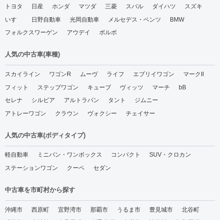
トヨタ
日産
ホンダ
マツダ
三菱
スバル
ダイハツ
スズキ
いすゞ
日野自動車
光岡自動車
メルセデス・ベンツ
BMW
フォルクスワーゲン
アウデイ
ボルボ
人気の中古車(車種)
スカイライン
ワゴンR
ムーヴ
ライフ
エブリイワゴン
マークII
フィット
ステップワゴン
キューブ
ヴィッツ
マーチ
bB
セレナ
シルビア
アルトラパン
タント
ジムニー
アトレーワゴン
クラウン
ヴォクシー
チェイサー
人気の中古車(ボディタイプ)
軽自動車
ミニバン・ワンボックス
コンパクト
SUV・クロカン
ステーションワゴン
クーペ
セダン
中古車を市町村から探す
沖縄市
西原町
宜野湾市
那覇市
うるま市
豊見城市
北谷町