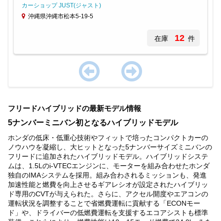
カーショップ JUST(ジャスト)
沖縄県沖縄市松本5-19-5
12
在庫
件
Item
1
フリードハイブリッドの最新モデル情報
of
1
5ナンバーミニバン初となるハイブリッドモデル
ホンダの低床・低重心技術やフィットで培ったコンパクトカーの
ノウハウを凝縮し、大ヒットとなった5ナンバーサイズミニバンの
フリードに追加されたハイブリッドモデル。ハイブリッドシステ
ムは、1.5Lのi-VTECエンジンに、モーターを組み合わせたホンダ
独自のIMAシステムを採用。組み合わされるミッションも、発進
加速性能と燃費を向上させるギアレシオが設定されたハイブリッ
ド専用のCVTが与えられた。さらに、アクセル開度やエアコンの
運転状況を調整することで省燃費運転に貢献する「ECONモー
ド」や、ドライバーの低燃費運転を支援するエコアシストも標準