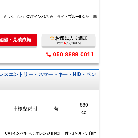
ミッション：
CVTインパネ
色：
ライトブルーⅡ
保証：
無
お気に入り追加
庫確認・見積依頼
現在
5
人が追加済
050-8889-0011
レスエントリー・スマートキー・HID・ベン
660
車検整備付
有
cc
ン：
CVTインパネ
色：
オレンジⅢ
保証：
付・3ヶ月・5千km