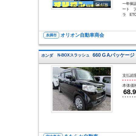
一年保
47枚
ート フ
ラ E
オリオン自動車商会
糸満市
660 G Aパッケージ
ホンダ
N-BOXスラッシュ
支払総
本体価
68.9