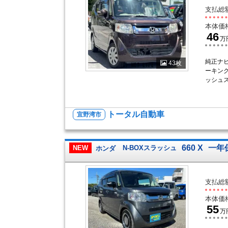
支払総
本体価
46
万
純正ナビ
43枚
ーキン
ッシュ
トータル自動車
宜野湾市
660 X
一年
NEW
ホンダ
N-BOXスラッシュ
支払総
本体価
55
万