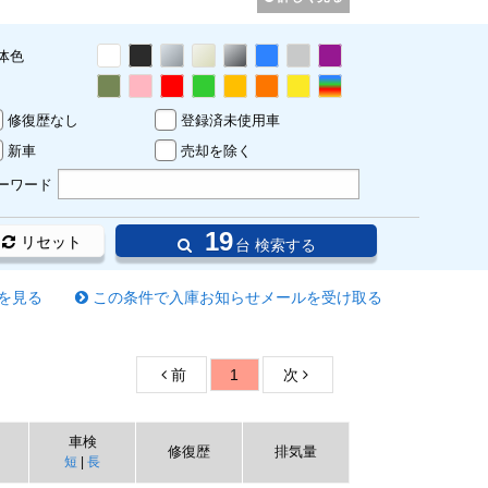
体色
修復歴なし
登録済未使用車
新車
売却を除く
ーワード
19
リセット
台 検索する
を見る
この条件で入庫お知らせメールを受け取る
前
1
次
車検
修復歴
排気量
短
|
長