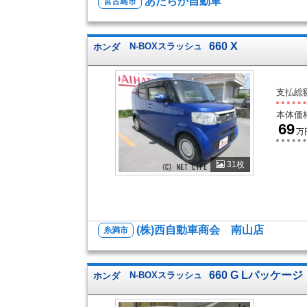
あたらか自動車
宮古島市
660 X
ホンダ
N-BOXスラッシュ
支払総
本体価
69
万
31枚
(株)西自動車商会 南山店
糸満市
660 G Lパッケージ
ホンダ
N-BOXスラッシュ