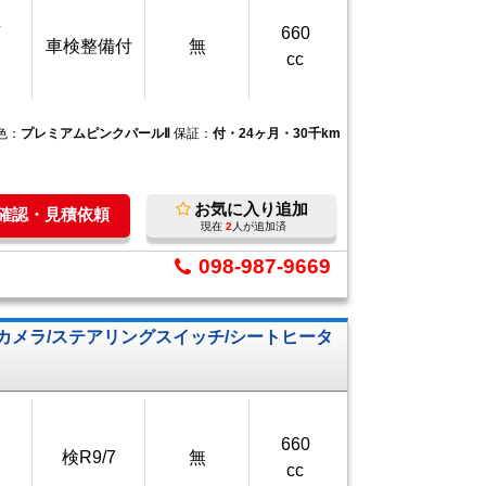
万
660
車検整備付
無
cc
色：
プレミアムピンクパールⅡ
保証：
付・24ヶ月・30千km
お気に入り追加
庫確認・見積依頼
現在
2
人が追加済
098-987-9669
ックカメラ/ステアリングスイッチ/シートヒータ
660
検R9/7
無
cc