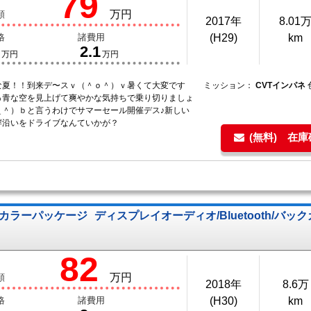
79
万円
額
2017年
8.01
格
諸費用
(H29)
km
2.1
万円
万円
な夏！！到来デ〜スｖ（＾ｏ＾）ｖ暑くて大変です
ミッション：
CVTインパネ
っ青な空を見上げて爽やかな気持ちで乗り切りましょ
＿＾）ｂと言うわけでサマーセール開催デス♪新しい
岸沿いをドライブなんていかが？
(無料) 在
リアカラーパッケージ
ディスプレイオーディオ/Bluetooth/バ
82
万円
額
2018年
8.6万
格
諸費用
(H30)
km