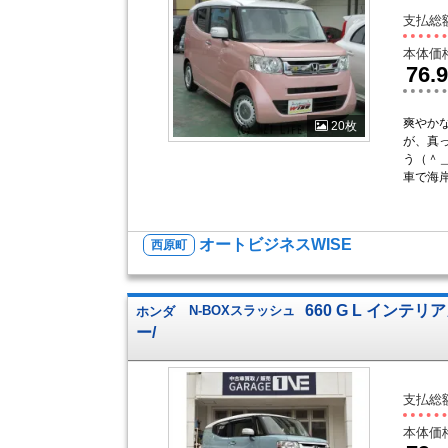
支払総
本体価
76.9
爽やか
20枚
が、真
う（＾
車で海
オートビジネスWISE
西原町
660 G L インテ
ホンダ
N-BOXスラッシュ
ー/
支払総
本体価