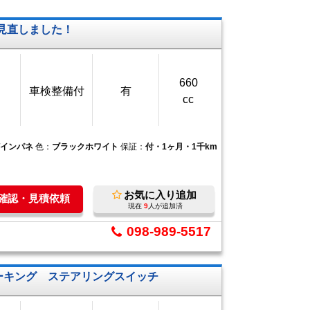
見直しました！
660
車検整備付
有
cc
Tインパネ
色：
ブラックホワイト
保証：
付・1ヶ月・1千km
お気に入り追加
庫確認・見積依頼
現在
9
人が追加済
098-989-5517
動パーキング ステアリングスイッチ