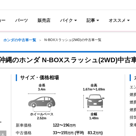
カー
パーツ
販売店
バイク
記事
オススメ
ホンダの中古車一覧
N-BOXスラッシュ(2WD)の中古車一覧
沖縄のホンダ N-BOXスラッシュ(2WD)中古
サイズ・価格相場
全長
全高
エ
3.4m
1.67m〜1.69m
燃
燃
燃
ホイールベース
全幅
排
2.52m
1.48m
ー
乗
新車価格
122〜196
万円
中古価格
33〜155
(平均 83.2
)
万円
万円
見る