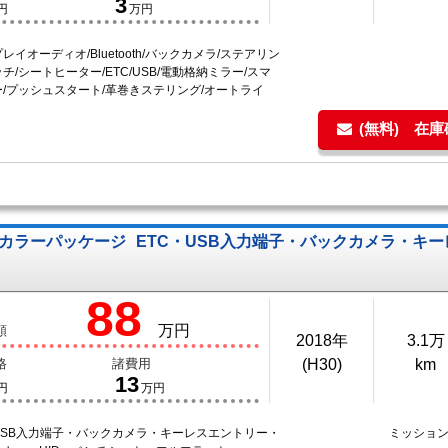
3
円
万円
レイオーディオ/Bluetooth/バックカメラ/ステアリン
チ/シートヒーター/ETC/USB/電動格納ミラー/スマ
/プッシュスタート/革巻きステリング/オートライ
(無料) 在
リアカラーパッケージ
ETC・USB入力端子・バックカメラ・キー
88
万円
額
2018年
3.1万
格
諸費用
(H30)
km
13
円
万円
USB入力端子・バックカメラ・キーレスエントリー・
ミッショ