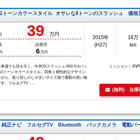
ジ 2トーンカラースタイル
オサレなⅡトーンのスラッシュ 価格
39
万円
額
2015年
16万
格
諸費用
(H27)
km
6
円
万円
車場でも目を引く、N-BOXスラッシュ 660 G Aパッ
ミッション：
CV
の2トーンカラースタイル。四角く個性的なデザイン
ながら、取り回しのしやすいサイズ感で通勤や買い物
す。フルセグTV・...
(無料) 在
純正ナビ フルセグTV Bluetooth バックカメラ 電