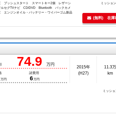
証 プッシュスタート スマートキー2個 レザーシ
ミッショ
ルセグTVナビ CD/DVD Bluetooth バックカメ
TC エンジンオイル・バッテリー・ワイパーゴム新品
(無料) 在
74.9
万円
額
2015年
11.3
格
諸費用
(H27)
km
6
万円
万円
ミッショ