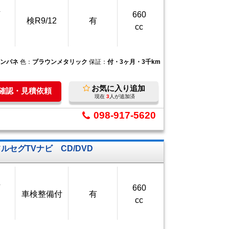
万
660
検R9/12
有
cc
インパネ
色：
ブラウンメタリック
保証：
付・3ヶ月・3千km
お気に入り追加
庫確認・見積依頼
現在
3
人が追加済
098-917-5620
ルセグTVナビ CD/DVD
万
660
車検整備付
有
cc