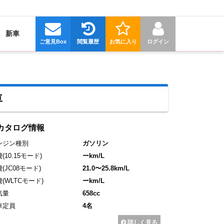
新車
ご意見Box
閲覧履歴
お気に入り
ログイン
車
カタログ情報
ンジン種別
ガソリン
費
(10.15モード)
ーkm/L
費
(JC08モード)
21.0〜25.8km/L
費
(WLTCモード)
ーkm/L
気量
658cc
車定員
4名
詳しく見る