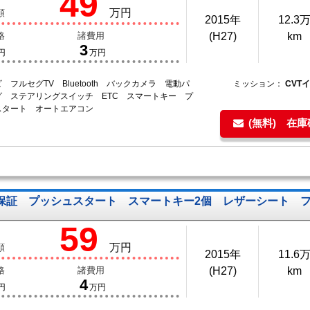
49
万円
額
2015年
12.3
格
諸費用
(H27)
km
3
円
万円
 フルセグTV Bluetooth バックカメラ 電動パ
ミッション：
CVT
グ ステアリングスイッチ ETC スマートキー プ
スタート オートエアコン
(無料) 在
保証 プッシュスタート スマートキー2個 レザーシート フ
59
万円
額
2015年
11.6
格
諸費用
(H27)
km
4
円
万円