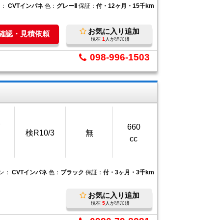
ン：
CVTインパネ
色：
グレーⅡ
保証：
付・12ヶ月・15千km
お気に入り追加
庫確認・見積依頼
現在
1
人が追加済
098-996-1503
万
660
検R10/3
無
cc
ン：
CVTインパネ
色：
ブラック
保証：
付・3ヶ月・3千km
お気に入り追加
現在
5
人が追加済