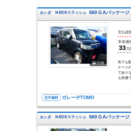
660 G Aパッケー
ホンダ
N-BOXスラッシュ
支払総
本体価
33
万
街でも駐
52枚
ケージ
であり
も快適で
ガレーヂTOMO
北中城村
660 G Aパッケージ
ホンダ
N-BOXスラッシュ