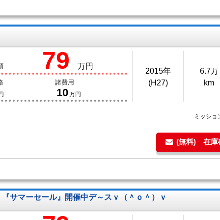
79
万円
額
2015年
6.7万
格
諸費用
(H27)
km
10
円
万円
ミッショ
(無料) 在
『サマーセール』開催中デ～スｖ（＾ｏ＾）ｖ