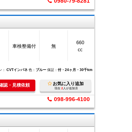
0980-79-8281
660
車検整備付
無
cc
ン：
CVTインパネ
色：
ブルー
保証：
付・24ヶ月・30千km
お気に入り追加
庫確認・見積依頼
現在
2
人が追加済
098-996-4100