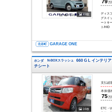
79
万
ディスプ
49枚
グスイッ
ートキー
ト/HID
GARAGE ONE
北谷町
660 G L インテ
ホンダ
N-BOXスラッシュ
チシート
支払総
本体価
75
万
ETC・
16枚