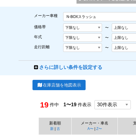
メーカー車種
N-BOXスラッシュ
価格帯
〜
年式
〜
走行距離
〜
さらに詳しい条件を設定する
在庫店舗を地図表示
19
件中
1〜19
件表示
新着順
メーカー・車名
新
|
古
A〜
|
Z〜