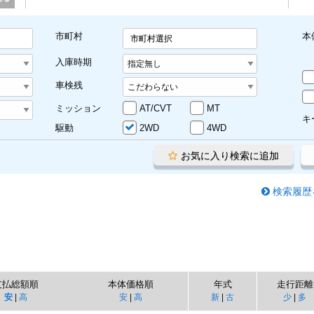
市町村
本
市町村選択
入庫時期
車検残
ミッション
AT/CVT
MT
キ
駆動
2WD
4WD
お気に入り検索に追加
検索履歴
支払総額順
本体価格順
年式
走行距離
安
|
高
安
|
高
新
|
古
少
|
多