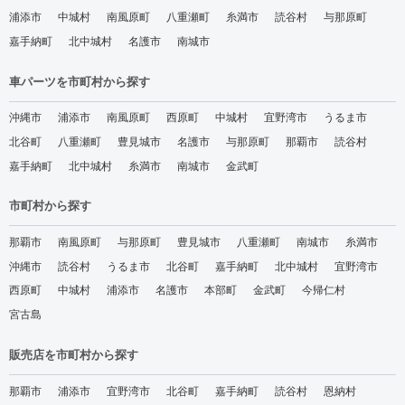
浦添市
中城村
南風原町
八重瀬町
糸満市
読谷村
与那原町
嘉手納町
北中城村
名護市
南城市
車パーツを市町村から探す
沖縄市
浦添市
南風原町
西原町
中城村
宜野湾市
うるま市
北谷町
八重瀬町
豊見城市
名護市
与那原町
那覇市
読谷村
嘉手納町
北中城村
糸満市
南城市
金武町
市町村から探す
那覇市
南風原町
与那原町
豊見城市
八重瀬町
南城市
糸満市
沖縄市
読谷村
うるま市
北谷町
嘉手納町
北中城村
宜野湾市
西原町
中城村
浦添市
名護市
本部町
金武町
今帰仁村
宮古島
販売店を市町村から探す
那覇市
浦添市
宜野湾市
北谷町
嘉手納町
読谷村
恩納村