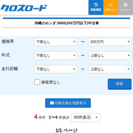
閲覧履歴
お気に入り
メニュー
沖縄のホンダ S660(200万円以下)中古車
価格帯
〜
年式
〜
走行距離
〜
修復歴なし
検索
在庫店舗を地図表示
4
1〜4
件中
件表示
1/1 ページ