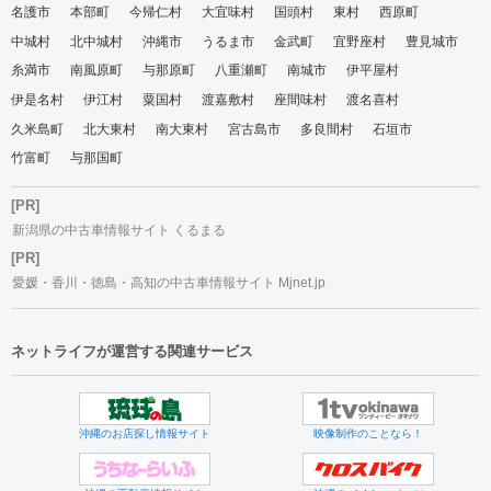
名護市
本部町
今帰仁村
大宜味村
国頭村
東村
西原町
中城村
北中城村
沖縄市
うるま市
金武町
宜野座村
豊見城市
糸満市
南風原町
与那原町
八重瀬町
南城市
伊平屋村
伊是名村
伊江村
粟国村
渡嘉敷村
座間味村
渡名喜村
久米島町
北大東村
南大東村
宮古島市
多良間村
石垣市
竹富町
与那国町
[PR]
新潟県の中古車情報サイト くるまる
[PR]
愛媛・香川・徳島・高知の中古車情報サイト Mjnet.jp
ネットライフが運営する関連サービス
沖縄のお店探し情報サイト
映像制作のことなら！