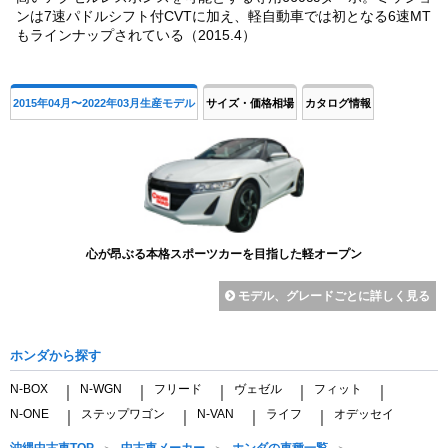
ンは7速パドルシフト付CVTに加え、軽自動車では初となる6速MT
もラインナップされている（2015.4）
2015年04月〜2022年03月生産モデル
サイズ・価格相場
カタログ情報
心が昂ぶる本格スポーツカーを目指した軽オープン
モデル、グレードごとに詳しく見る
ホンダから探す
N-BOX
N-WGN
フリード
ヴェゼル
フィット
｜
｜
｜
｜
｜
N-ONE
ステップワゴン
N-VAN
ライフ
オデッセイ
｜
｜
｜
｜
沖縄中古車TOP
中古車メーカー
ホンダの車種一覧