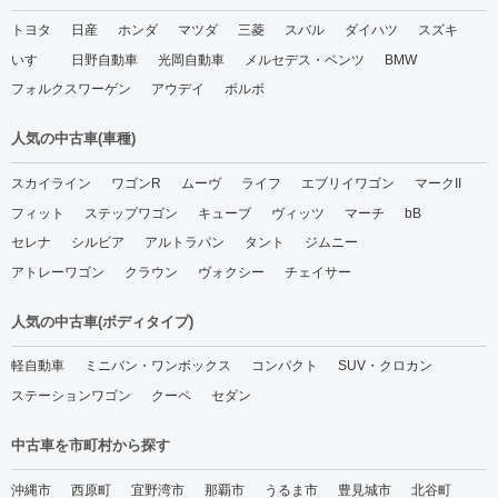
トヨタ
日産
ホンダ
マツダ
三菱
スバル
ダイハツ
スズキ
いすゞ
日野自動車
光岡自動車
メルセデス・ベンツ
BMW
フォルクスワーゲン
アウデイ
ボルボ
人気の中古車(車種)
スカイライン
ワゴンR
ムーヴ
ライフ
エブリイワゴン
マークII
フィット
ステップワゴン
キューブ
ヴィッツ
マーチ
bB
セレナ
シルビア
アルトラパン
タント
ジムニー
アトレーワゴン
クラウン
ヴォクシー
チェイサー
人気の中古車(ボディタイプ)
軽自動車
ミニバン・ワンボックス
コンパクト
SUV・クロカン
ステーションワゴン
クーペ
セダン
中古車を市町村から探す
沖縄市
西原町
宜野湾市
那覇市
うるま市
豊見城市
北谷町