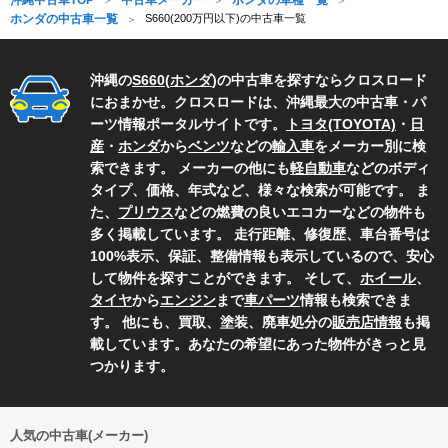
ホンダの中古車一覧
S660(200万円以下)の中古車一覧
沖縄の
S660
(
ホンダ
)の中古車を探すならクロスロード
におまかせ。クロスロードは、沖縄最大の中古車・パ
ーツ情報ポータルサイトです。
トヨタ(TOYOTA)
・
日
産
・
ホンダ
から
ベンツ
などの
輸入車
をメーカー別に検
索できます。 メーカーの他にも
軽自動車
などのボディ
タイプ、価格、年式など、様々な検索が可能です。 ま
た、
プリウス
などの燃費の良いエコカーなどの物件も
多く掲載しています。 走行距離、修復歴、車台番号は
100%表示、保証、整備情報も表示しているので、安心
して物件を探すことができます。 そして、
ホイール
、
タイヤ
から
エンジン
まで
車パーツ
情報も検索できま
す。 他にも、買取、塗装、廃車処分の
販売店情報
も掲
載しています。あなたの希望にあった物件がきっと見
つかります。
人気の中古車(メーカー)