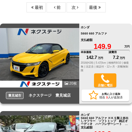
最初
前
次
最後
ホンダ
S660 660 アルファ
支払総額
149.9
万円
本体価格
諸費用
142.7
7.2
万円
万円
2016(H28) |
5.4万km |
検検R8/10 |
修復
無 |
法定含 |
保証付・12ヶ月・距離無制
限
20枚
店舗に電話
お気に入り追加
ネクステージ 豊見城店
豊見城市
現在
3
人が追加済
ホンダ
S660 660 アルファ ＨＫＳ製２本出
しマフラー ソフトトップ 純正オ
ーディオ ハーフレザーシート バ
ックカメラ
支払総額