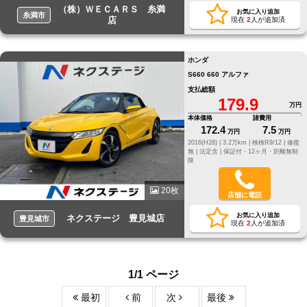
（株）ＷＥＣＡＲＳ 糸満
お気に入り追加
糸満市
店
現在
2
人が追加済
ホンダ
S660 660 アルファ
支払総額
179.9
万円
本体価格
諸費用
172.4
7.5
万円
万円
2016(H28) |
3.2万km |
検検R9/12 |
修復
無 |
法定含 |
保証付・12ヶ月・距離無制
限
20枚
店舗に電話
お気に入り追加
ネクステージ 豊見城店
豊見城市
現在
2
人が追加済
1/1 ページ
最初
前
次
最後