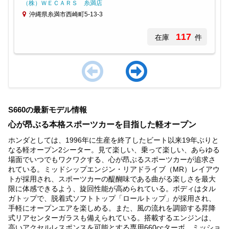
（株）ＷＥＣＡＲＳ 糸満店
沖縄県糸満市西崎町5-13-3
117
在庫
件
Item
1
S660の最新モデル情報
of
3
心が昂ぶる本格スポーツカーを目指した軽オープン
ホンダとしては、1996年に生産を終了したビート以来19年ぶりと
なる軽オープン2シーター。見て楽しい、乗って楽しい、あらゆる
場面でいつでもワクワクする、心が昂ぶるスポーツカーが追求さ
れている。ミッドシップエンジン・リアドライブ（MR）レイアウ
トが採用され、スポーツカーの醍醐味である曲がる楽しさを最大
限に体感できるよう、旋回性能が高められている。ボディはタル
ガトップで、脱着式ソフトトップ「ロールトップ」が採用され、
手軽にオープンエアを楽しめる。また、風の流れを調節する昇降
式リアセンターガラスも備えられている。搭載するエンジンは、
高いアクセルレスポンスを可能とする専用660ccターボ。ミッショ