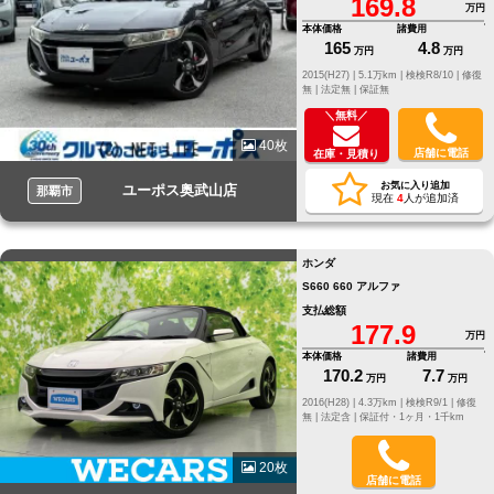
169.8
万円
本体価格
諸費用
165
4.8
万円
万円
2015(H27) |
5.1万km |
検検R8/10 |
修復
無 |
法定無 |
保証無
＼無料／
40枚
店舗に電話
在庫・見積り
お気に入り追加
ユーポス奥武山店
那覇市
現在
4
人が追加済
ホンダ
S660 660 アルファ
支払総額
177.9
万円
本体価格
諸費用
170.2
7.7
万円
万円
2016(H28) |
4.3万km |
検検R9/1 |
修復
無 |
法定含 |
保証付・1ヶ月・1千km
20枚
店舗に電話