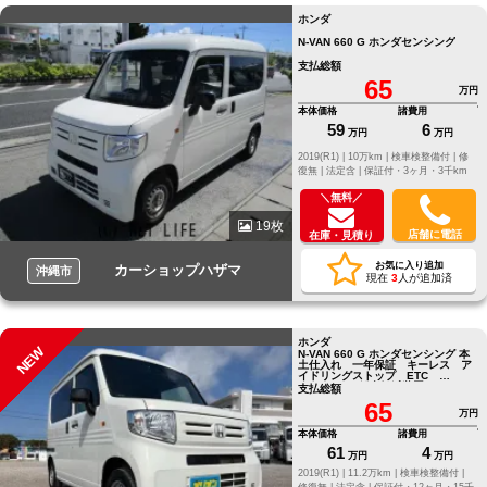
ホンダ
N-VAN 660 G ホンダセンシング
支払総額
65
万円
本体価格
諸費用
59
6
万円
万円
2019(R1) |
10万km |
検車検整備付 |
修
復無 |
法定含 |
保証付・3ヶ月・3千km
＼無料／
19枚
店舗に電話
在庫・見積り
お気に入り追加
カーショップハザマ
沖縄市
現在
3
人が追加済
ホンダ
NEW
N-VAN 660 G ホンダセンシング 本
土仕入れ 一年保証 キーレス ア
イドリングストップ ETC
Bluetooth 衝突軽減装置
支払総額
65
万円
本体価格
諸費用
61
4
万円
万円
2019(R1) |
11.2万km |
検車検整備付 |
修復無 |
法定含 |
保証付・12ヶ月・15千