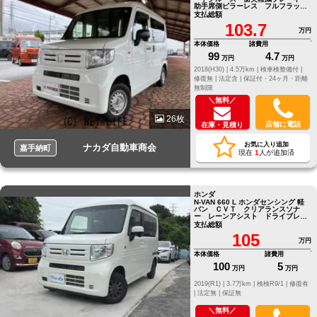
助手席側ピラーレス フルフラット
空間 ＦＭ・ＡＭラジオ
支払総額
103.7
万円
本体価格
諸費用
99
4.7
万円
万円
2018(H30) |
4.5万km |
検車検整備付 |
修復無 |
法定含 |
保証付・24ヶ月・距離
無制限
＼無料／
26枚
店舗に電話
在庫・見積り
お気に入り追加
ナカダ自動車商会
嘉手納町
現在
1
人が追加済
ホンダ
N-VAN 660 L ホンダセンシング 軽
バン ＣＶＴ クリアランスソナ
ー レーンアシスト ドライブレコ
ーダー ＥＴＣ バックカメラ
支払総額
105
万円
本体価格
諸費用
100
5
万円
万円
2019(R1) |
3.7万km |
検検R9/1 |
修復有
|
法定無 |
保証無
＼無料／