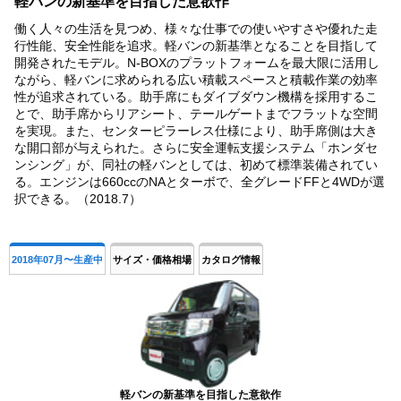
軽バンの新基準を目指した意欲作
働く人々の生活を見つめ、様々な仕事での使いやすさや優れた走
行性能、安全性能を追求。軽バンの新基準となることを目指して
開発されたモデル。N-BOXのプラットフォームを最大限に活用し
ながら、軽バンに求められる広い積載スペースと積載作業の効率
性が追求されている。助手席にもダイブダウン機構を採用するこ
とで、助手席からリアシート、テールゲートまでフラットな空間
を実現。また、センターピラーレス仕様により、助手席側は大き
な開口部が与えられた。さらに安全運転支援システム「ホンダセ
ンシング」が、同社の軽バンとしては、初めて標準装備されてい
る。エンジンは660ccのNAとターボで、全グレードFFと4WDが選
択できる。（2018.7）
2018年07月〜生産中
サイズ・価格相場
カタログ情報
軽バンの新基準を目指した意欲作