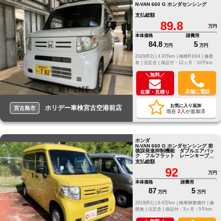
N-VAN 660 G ホンダセンシング
支払総額
89.8
万円
本体価格
諸費用
84.8
5
万円
万円
2020(R2) |
4.9万km |
検検R10/4 |
修復
有 |
法定含 |
保証付・12ヶ月・10千km
＼無料／
店舗に電話
在庫・見積り
お気に入り追加
ホリデー車検宮古空港前店
宮古島市
現在
2
人が追加済
ホンダ
N-VAN 660 G ホンダセンシング 前
後誤発進抑制機能 ダブルエアバッ
ク フルフラット レーンキープ
パワーウインド 前後誤発進抑制機
支払総額
能
92
万円
本体価格
諸費用
87
5
万円
万円
2019(R1) |
9.6万km |
検車検整備付 |
修
復無 |
法定含 |
保証付・3ヶ月・5千km