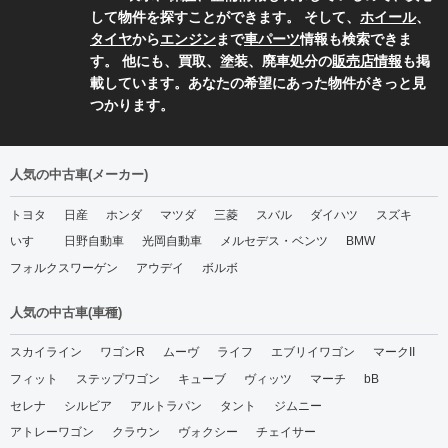
して物件を探すことができます。 そして、
ホイール
、
タイヤ
から
エンジン
まで
車パーツ
情報も検索できま
す。 他にも、買取、塗装、廃車処分の
販売店情報
も掲
載しています。あなたの希望にあった物件がきっと見
つかります。
人気の中古車(メーカー)
トヨタ
日産
ホンダ
マツダ
三菱
スバル
ダイハツ
スズキ
いすゞ
日野自動車
光岡自動車
メルセデス・ベンツ
BMW
フォルクスワーゲン
アウデイ
ボルボ
人気の中古車(車種)
スカイライン
ワゴンR
ムーヴ
ライフ
エブリイワゴン
マークII
フィット
ステップワゴン
キューブ
ヴィッツ
マーチ
bB
セレナ
シルビア
アルトラパン
タント
ジムニー
アトレーワゴン
クラウン
ヴォクシー
チェイサー