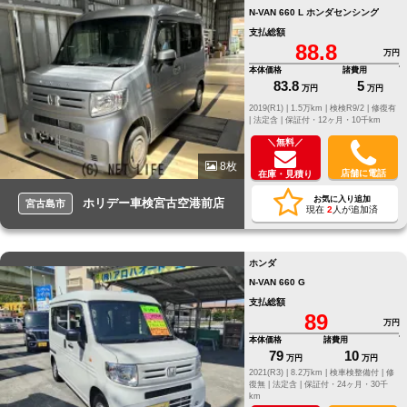
N-VAN 660 L ホンダセンシング
支払総額
88.8
万円
本体価格
諸費用
83.8
5
万円
万円
2019(R1) |
1.5万km |
検検R9/2 |
修復有
|
法定含 |
保証付・12ヶ月・10千km
＼無料／
8枚
店舗に電話
在庫・見積り
お気に入り追加
ホリデー車検宮古空港前店
宮古島市
現在
2
人が追加済
ホンダ
N-VAN 660 G
支払総額
89
万円
本体価格
諸費用
79
10
万円
万円
2021(R3) |
8.2万km |
検車検整備付 |
修
復無 |
法定含 |
保証付・24ヶ月・30千
km