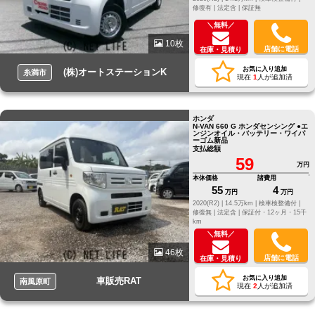
修復有 |
法定含 |
保証無
＼無料／
10枚
店舗に電話
在庫・見積り
お気に入り追加
(株)オートステーションK
糸満市
現在
1
人が追加済
ホンダ
N-VAN 660 G ホンダセンシング ●エ
ンジンオイル・バッテリー・ワイパ
ーゴム新品
支払総額
59
万円
本体価格
諸費用
55
4
万円
万円
2020(R2) |
14.5万km |
検車検整備付 |
修復無 |
法定含 |
保証付・12ヶ月・15千
km
＼無料／
46枚
店舗に電話
在庫・見積り
お気に入り追加
車販売RAT
南風原町
現在
2
人が追加済