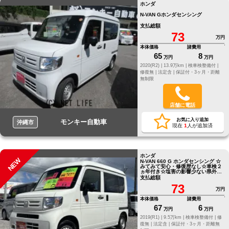
ホンダ
N-VAN Gホンダセンシング
支払総額
73
万円
本体価格
諸費用
65
8
万円
万円
2020(R2) |
13.9万km |
検車検整備付 |
修復無 |
法定含 |
保証付・3ヶ月・距離
無制限
店舗に電話
お気に入り追加
モンキー自動車
沖縄市
現在
1
人が追加済
ホンダ
NEW
N-VAN 660 G ホンダセンシング ☆
みてみて安心・修復歴なし☆車検２
ヵ年付き☆塩害の影響少ない県外仕
入れ☆
支払総額
73
万円
本体価格
諸費用
67
6
万円
万円
2019(R1) |
9.5万km |
検車検整備付 |
修
復無 |
法定含 |
保証付・3ヶ月・距離無