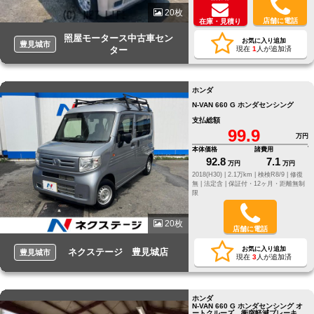
20枚
店舗に電話
在庫・見積り
照屋モータース中古車セン
お気に入り追加
豊見城市
ター
現在
1
人が追加済
ホンダ
N-VAN 660 G ホンダセンシング
支払総額
99.9
万円
本体価格
諸費用
92.8
7.1
万円
万円
2018(H30) |
2.1万km |
検検R8/9 |
修復
無 |
法定含 |
保証付・12ヶ月・距離無制
限
20枚
店舗に電話
お気に入り追加
ネクステージ 豊見城店
豊見城市
現在
3
人が追加済
ホンダ
N-VAN 660 G ホンダセンシング オ
ートクルーズ 衝突軽減ブレーキ