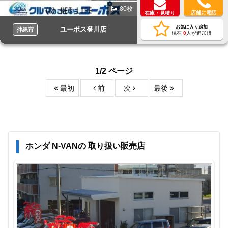
80枚
店舗に電話
在庫・見積り
お気に入り追加
ユーポス登川店
沖縄市
現在
0
人が追加済
1/2 ページ
最初
前
次
最後
ホンダ N-VANの 取り扱い販売店