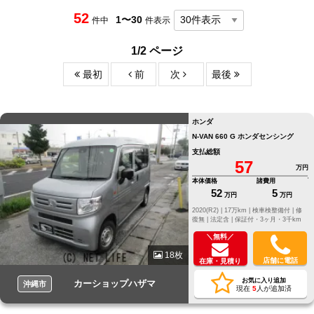
52
1〜30
件中
件表示
1/2 ページ
最初
前
次
最後
ホンダ
N-VAN 660 G ホンダセンシング
支払総額
57
万円
本体価格
諸費用
52
5
万円
万円
2020(R2) |
17万km |
検車検整備付 |
修
復無 |
法定含 |
保証付・3ヶ月・3千km
＼無料／
18枚
店舗に電話
在庫・見積り
お気に入り追加
カーショップハザマ
沖縄市
現在
5
人が追加済