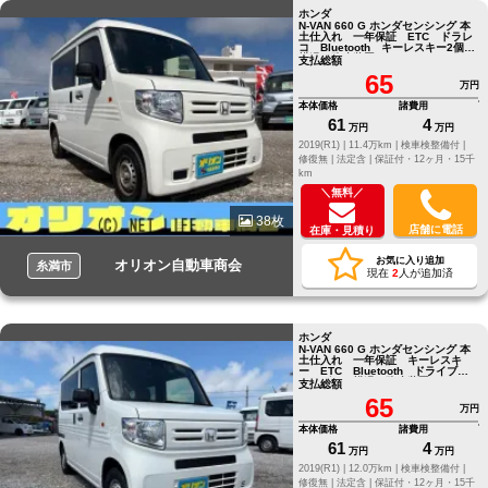
ホンダ
N-VAN 660 G ホンダセンシング 本
土仕入れ 一年保証 ETC ドラレ
コ Bluetooth キーレスキー2個
横滑り防止装置
支払総額
65
万円
本体価格
諸費用
61
4
万円
万円
2019(R1) |
11.4万km |
検車検整備付 |
修復無 |
法定含 |
保証付・12ヶ月・15千
km
＼無料／
38枚
店舗に電話
在庫・見積り
お気に入り追加
オリオン自動車商会
糸満市
現在
2
人が追加済
ホンダ
N-VAN 660 G ホンダセンシング 本
土仕入れ 一年保証 キーレスキ
ー ETC Bluetooth ドライブレ
コーダー 横滑り防止装置
支払総額
65
万円
本体価格
諸費用
61
4
万円
万円
2019(R1) |
12.0万km |
検車検整備付 |
修復無 |
法定含 |
保証付・12ヶ月・15千