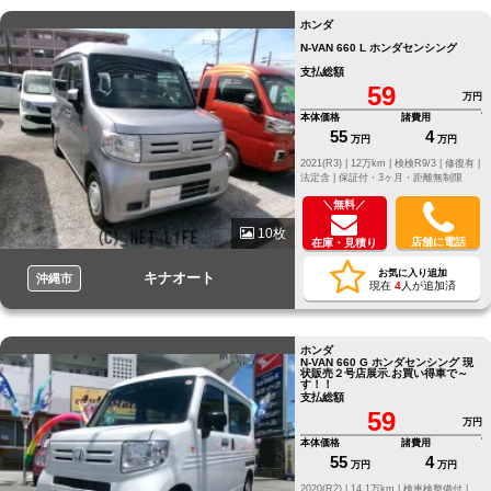
ホンダ
N-VAN 660 L ホンダセンシング
支払総額
59
万円
本体価格
諸費用
55
4
万円
万円
2021(R3) |
12万km |
検検R9/3 |
修復有 |
法定含 |
保証付・3ヶ月・距離無制限
＼無料／
10枚
店舗に電話
在庫・見積り
お気に入り追加
キナオート
沖縄市
現在
4
人が追加済
ホンダ
N-VAN 660 G ホンダセンシング 現
状販売２号店展示.お買い得車で～
す！！
支払総額
59
万円
本体価格
諸費用
55
4
万円
万円
2020(R2) |
14.1万km |
検車検整備付 |