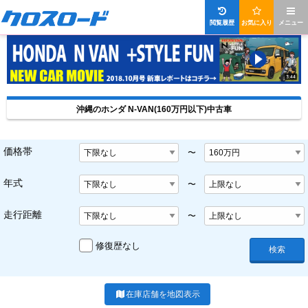
閲覧履歴
お気に入り
メニュー
沖縄のホンダ N-VAN(160万円以下)中古車
価格帯
〜
年式
〜
走行距離
〜
修復歴なし
検索
在庫店舗を地図表示