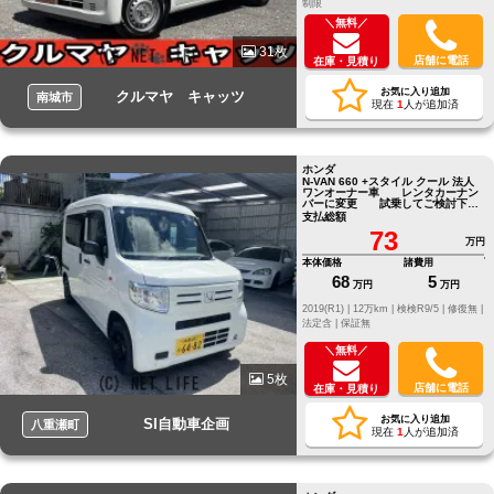
制限
＼無料／
31枚
店舗に電話
在庫・見積り
お気に入り追加
クルマヤ キャッツ
南城市
現在
1
人が追加済
ホンダ
N-VAN 660 +スタイル クール 法人
ワンオーナー車 レンタカーナン
バーに変更 試乗してご検討下さ
い
支払総額
73
万円
本体価格
諸費用
68
5
万円
万円
2019(R1) |
12万km |
検検R9/5 |
修復無 |
法定含 |
保証無
＼無料／
5枚
店舗に電話
在庫・見積り
お気に入り追加
SI自動車企画
八重瀬町
現在
1
人が追加済