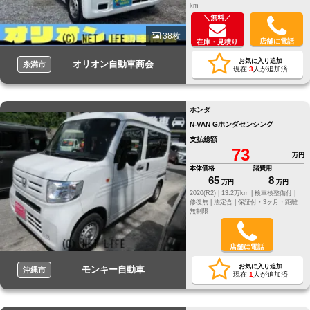
km
＼無料／
38枚
店舗に電話
在庫・見積り
お気に入り追加
オリオン自動車商会
糸満市
現在
3
人が追加済
ホンダ
N-VAN Gホンダセンシング
支払総額
73
万円
本体価格
諸費用
65
8
万円
万円
2020(R2) |
13.2万km |
検車検整備付 |
修復無 |
法定含 |
保証付・3ヶ月・距離
無制限
店舗に電話
お気に入り追加
モンキー自動車
沖縄市
現在
1
人が追加済