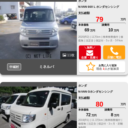
ホンダ
N-VAN 660 L ホンダセンシング
支払総額
79
万円
本体価格
諸費用
69
10
万円
万円
2020(R2) |
11万km |
検車検整備付 |
修
復無 |
法定含 |
保証付・5ヶ月・5千km
＼無料／
11枚
店舗に電話
在庫・見積り
お気に入り追加
ミネルバ
中城村
現在
3
人が追加済
ホンダ
N-VAN Gホンダセンシング
支払総額
80
万円
本体価格
諸費用
72
8
万円
万円
2019(R1) |
11.3万km |
検車検整備付 |
修復無 |
法定含 |
保証付・3ヶ月・距離
無制限