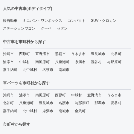
人気の中古車(ボディタイプ)
軽自動車
ミニバン・ワンボックス
コンパクト
SUV・クロカン
ステーションワゴン
クーペ
セダン
中古車を市町村から探す
沖縄市
西原町
宜野湾市
那覇市
うるま市
豊見城市
北谷町
浦添市
中城村
南風原町
八重瀬町
糸満市
読谷村
与那原町
嘉手納町
北中城村
名護市
南城市
車パーツを市町村から探す
沖縄市
浦添市
南風原町
西原町
中城村
宜野湾市
うるま市
北谷町
八重瀬町
豊見城市
名護市
与那原町
那覇市
読谷村
嘉手納町
北中城村
糸満市
南城市
金武町
市町村から探す