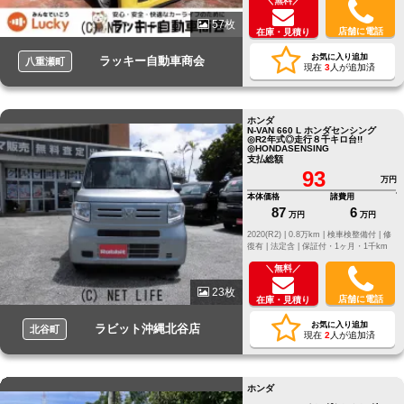
＼無料／
57枚
店舗に電話
在庫・見積り
お気に入り追加
ラッキー自動車商会
八重瀬町
現在
3
人が追加済
ホンダ
N-VAN 660 L ホンダセンシング
◎R2年式◎走行８千キロ台!!
◎HONDASENSING
支払総額
93
万円
本体価格
諸費用
87
6
万円
万円
2020(R2) |
0.8万km |
検車検整備付 |
修
復有 |
法定含 |
保証付・1ヶ月・1千km
＼無料／
23枚
店舗に電話
在庫・見積り
お気に入り追加
ラビット沖縄北谷店
北谷町
現在
2
人が追加済
ホンダ