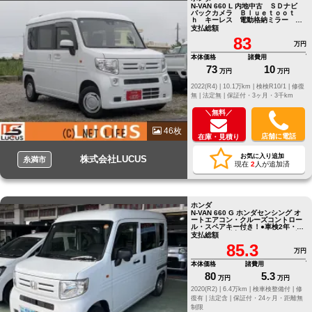
N-VAN 660 L 内地中古 ＳＤナビ
バックカメラ Ｂｌｕｅｔｏｏｔ
ｈ キーレス 電動格納ミラー Ｃ
Ｄ・ＤＶＤ
支払総額
83
万円
本体価格
諸費用
73
10
万円
万円
2022(R4) |
10.1万km |
検検R10/1 |
修復
無 |
法定無 |
保証付・3ヶ月・3千km
＼無料／
46枚
店舗に電話
在庫・見積り
お気に入り追加
株式会社LUCUS
糸満市
現在
2
人が追加済
ホンダ
N-VAN 660 G ホンダセンシング オ
ートエアコン・クルーズコントロー
ル・スペアキー付き！●車検2年・保
証24ケ月・追加料金なしでアンダ
支払総額
85.3
万円
本体価格
諸費用
80
5.3
万円
万円
2020(R2) |
6.4万km |
検車検整備付 |
修
復有 |
法定含 |
保証付・24ヶ月・距離無
制限