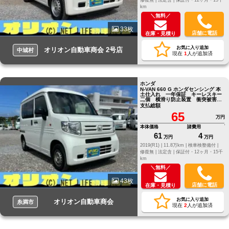
km
＼無料／
33枚
店舗に電話
在庫・見積り
お気に入り追加
オリオン自動車商会 2号店
中城村
現在
1
人が追加済
ホンダ
N-VAN 660 G ホンダセンシング 本
土仕入れ 一年保証 キーレスキー
二個 横滑り防止装置 衝突被害軽
減システム アイドリングストッ
支払総額
プ
65
万円
本体価格
諸費用
61
4
万円
万円
2019(R1) |
11.8万km |
検車検整備付 |
修復無 |
法定含 |
保証付・12ヶ月・15千
km
＼無料／
43枚
店舗に電話
在庫・見積り
お気に入り追加
オリオン自動車商会
糸満市
現在
2
人が追加済