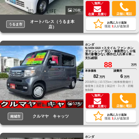
＼無料／
26枚
店舗に電話
在庫・見積り
オートパレス（うるま本
お気に入り追加
うるま市
店）
現在
3
人が追加済
ホンダ
N-VAN 660 +スタイル ファン ホン
ダセンシング 安心・修復歴なし☆塩
害の影響少ない県外仕入れ車☆車検
２ヵ年付き☆総額表示
支払総額
88
万円
本体価格
諸費用
82
6
万円
万円
2019(R1) |
10.5万km |
検車検整備付 |
修復無 |
法定含 |
保証付・3ヶ月・距離
無制限
＼無料／
52枚
店舗に電話
在庫・見積り
お気に入り追加
クルマヤ キャッツ
南城市
現在
3
人が追加済
ホンダ