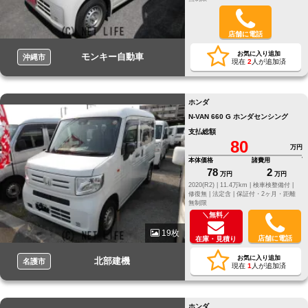
店舗に電話
お気に入り追加
モンキー自動車
沖縄市
現在
2
人が追加済
ホンダ
N-VAN 660 G ホンダセンシング
支払総額
80
万円
本体価格
諸費用
78
2
万円
万円
2020(R2) |
11.4万km |
検車検整備付 |
修復無 |
法定含 |
保証付・2ヶ月・距離
無制限
＼無料／
19枚
店舗に電話
在庫・見積り
お気に入り追加
北部建機
名護市
現在
1
人が追加済
ホンダ