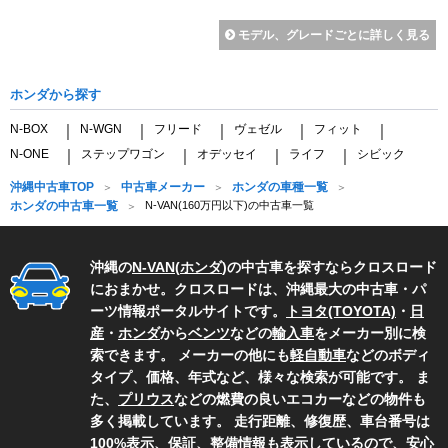
モデル、グレードごとに詳しく見る
ホンダから探す
N-BOX
N-WGN
フリード
ヴェゼル
フィット
｜
｜
｜
｜
｜
N-ONE
ステップワゴン
オデッセイ
ライフ
シビック
｜
｜
｜
｜
沖縄中古車TOP
中古車メーカー
ホンダの車種一覧
ホンダの中古車一覧
N-VAN(160万円以下)の中古車一覧
沖縄の
N-VAN
(
ホンダ
)の中古車を探すならクロスロード
におまかせ。クロスロードは、沖縄最大の中古車・パ
ーツ情報ポータルサイトです。
トヨタ(TOYOTA)
・
日
産
・
ホンダ
から
ベンツ
などの
輸入車
をメーカー別に検
索できます。 メーカーの他にも
軽自動車
などのボディ
タイプ、価格、年式など、様々な検索が可能です。 ま
た、
プリウス
などの燃費の良いエコカーなどの物件も
多く掲載しています。 走行距離、修復歴、車台番号は
100%表示、保証、整備情報も表示しているので、安心