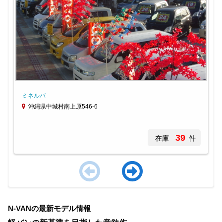
ミネルバ
沖縄県中城村南上原546-6
39
在庫
件
Item
1
N-VANの最新モデル情報
of
4