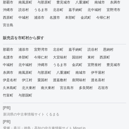
那覇市
南風原町
与那原町
豊見城市
八重瀬町
南城市
糸満市
沖縄市
読谷村
うるま市
北谷町
嘉手納町
北中城村
宜野湾市
西原町
中城村
浦添市
名護市
本部町
金武町
今帰仁村
宮古島
販売店を市町村から探す
那覇市
浦添市
宜野湾市
北谷町
嘉手納町
読谷村
恩納村
名護市
本部町
今帰仁村
大宜味村
国頭村
東村
西原町
中城村
北中城村
沖縄市
うるま市
金武町
宜野座村
豊見城市
糸満市
南風原町
与那原町
八重瀬町
南城市
伊平屋村
伊是名村
伊江村
粟国村
渡嘉敷村
座間味村
渡名喜村
久米島町
北大東村
南大東村
宮古島市
多良間村
石垣市
竹富町
与那国町
[PR]
新潟県の中古車情報サイト くるまる
[PR]
愛媛・香川・徳島・高知の中古車情報サイト Mjnet.jp