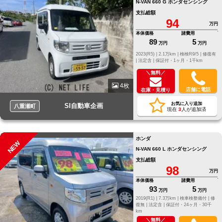
N-VAN 660 G ホンダセンシング
支払総額
94
万円
本体価格
諸費用
89
5
万円
万円
2023(R5) |
2.1万km |
検検R9/5 |
修復有
|
法定含 |
保証付・1ヶ月・1千km
＼無料／
4枚
店舗に電話
在庫・見積り
お気に入り追加
SI自動車企画
八重瀬町
現在
3
人が追加済
ホンダ
NEW
N-VAN 660 L ホンダセンシング
支払総額
98
万円
本体価格
諸費用
93
5
万円
万円
2019(R1) |
7.3万km |
検車検整備付 |
修
復無 |
法定含 |
保証付・24ヶ月・30千
km
＼無料／