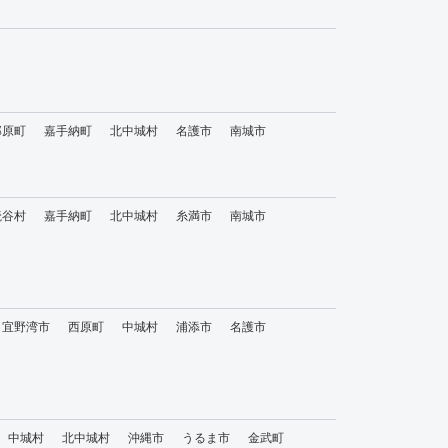
那原町
嘉手納町
北中城村
名護市
南城市
読谷村
嘉手納町
北中城村
糸満市
南城市
宜野湾市
西原町
中城村
浦添市
名護市
中城村
北中城村
沖縄市
うるま市
金武町