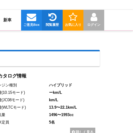
新車
ご意見Box
閲覧履歴
お気に入り
ログイン
カタログ情報
ンジン種別
ハイブリッド
費
(10.15モード)
ーkm/L
費
(JC08モード)
km/L
費
(WLTCモード)
13.9〜22.1km/L
気量
1496〜1993cc
車定員
5名
詳しく見る