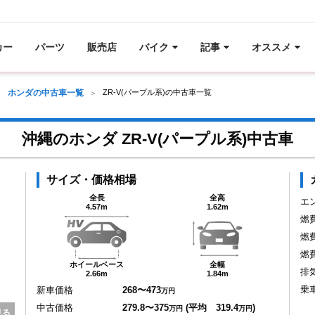
カー
パーツ
販売店
バイク
記事
オススメ
ホンダの中古車一覧
ZR-V(パープル系)の中古車一覧
沖縄のホンダ ZR-V(パープル系)中古車
サイズ・価格相場
全長
全高
エ
4.57m
1.62m
燃
燃
燃
ホイールベース
全幅
排
2.66m
1.84m
乗
新車価格
268〜473
万円
中古価格
279.8〜375
(平均 319.4
)
万円
万円
見る