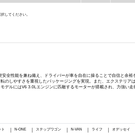
選択してください。
と衝突安全性能を兼ね備え、ドライバーが車を自在に操ることで自信と余
運転のしやすさを重視したパッケージングを実現。また、エクステリア
ルにはV6 3.0Lエンジンに匹敵するモーターが搭載され、力強い走行を実
）
ット
N-ONE
ステップワゴン
N-VAN
ライフ
オデッセイ
｜
｜
｜
｜
｜