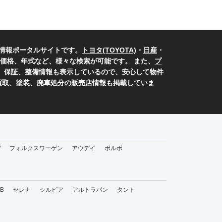
情報ポータルサイトです。
トヨタ(TOYOTA)
・
日産
・
価格、年式など、様々な検索が可能です。 また、
プ
示、保証、整備情報も表示しているので、安心して物件
買取、塗装、廃車処分の
販売店情報
も掲載していま
W
フォルクスワーゲン
アウデイ
ボルボ
bB
セレナ
シルビア
アルトラパン
タント