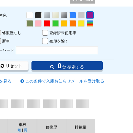
体色
修復歴なし
登録済未使用車
新車
売却を除く
ーワード
0
リセット
台 検索する
を見る
この条件で入庫お知らせメールを受け取る
車検
修復歴
排気量
短
|
長