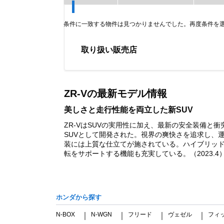
条件に一致する物件は見つかりませんでした。再度条件を
取り扱い販売店
Item
1
of
ZR-Vの最新モデル情報
0
美しさと走行性能を両立した新SUV
ZR-VはSUVの実用性に加え、最新の安全装備
SUVとして開発された。視界の爽快さを追求し、
装には上質な仕立てが施されている。ハイブリッドモデ
転をサポートする機能も充実している。（2023.4
ホンダから探す
N-BOX
N-WGN
フリード
ヴェゼル
フィ
｜
｜
｜
｜