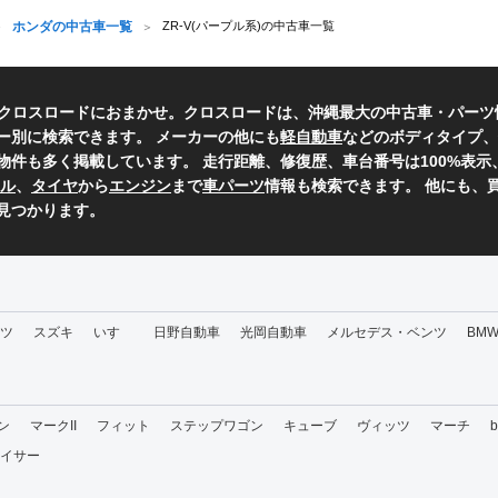
ホンダの中古車一覧
ZR-V(パープル系)の中古車一覧
らクロスロードにおまかせ。クロスロードは、沖縄最大の中古車・パーツ
ー別に検索できます。 メーカーの他にも
軽自動車
などのボディタイプ、
物件も多く掲載しています。 走行距離、修復歴、車台番号は100%表
ル
、
タイヤ
から
エンジン
まで
車パーツ
情報も検索できます。 他にも、
見つかります。
ツ
スズキ
いすゞ
日野自動車
光岡自動車
メルセデス・ベンツ
BM
ン
マークII
フィット
ステップワゴン
キューブ
ヴィッツ
マーチ
イサー