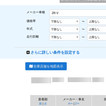
メーカー車種
ZR-V
価格帯
〜
年式
〜
走行距離
〜
さらに詳しい条件を設定する
在庫店舗を地図表示
新着順
メーカー・車名
新
|
古
A〜
|
Z〜