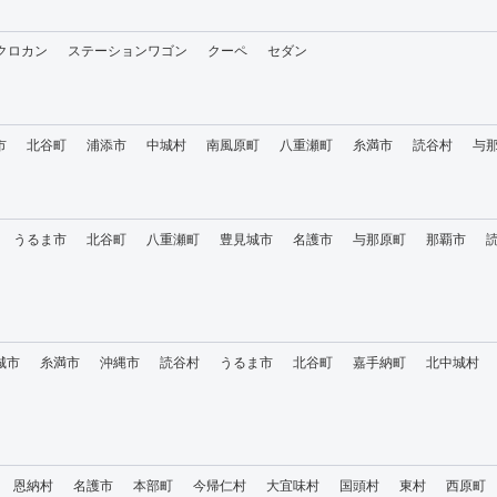
・クロカン
ステーションワゴン
クーペ
セダン
市
北谷町
浦添市
中城村
南風原町
八重瀬町
糸満市
読谷村
与
うるま市
北谷町
八重瀬町
豊見城市
名護市
与那原町
那覇市
城市
糸満市
沖縄市
読谷村
うるま市
北谷町
嘉手納町
北中城村
恩納村
名護市
本部町
今帰仁村
大宜味村
国頭村
東村
西原町