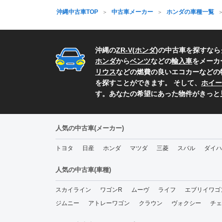
沖縄中古車TOP
中古車メーカー
ホンダの車種一覧
沖縄の
ZR-V
(
ホンダ
)の中古車を探すな
ホンダ
から
ベンツ
などの
輸入車
をメーカ
リウス
などの燃費の良いエコカーなどの
を探すことができます。 そして、
ホイー
す。あなたの希望にあった物件がきっと
人気の中古車(メーカー)
トヨタ
日産
ホンダ
マツダ
三菱
スバル
ダイハ
人気の中古車(車種)
スカイライン
ワゴンR
ムーヴ
ライフ
エブリイワゴ
ジムニー
アトレーワゴン
クラウン
ヴォクシー
チェ