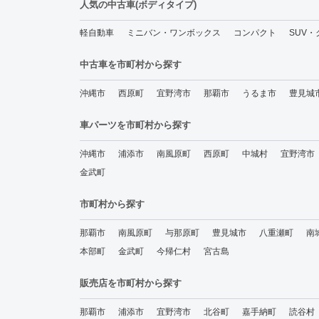
人気の中古車(ボディタイプ)
軽自動車
ミニバン・ワンボックス
コンパクト
SUV
中古車を市町村から探す
沖縄市
西原町
宜野湾市
那覇市
うるま市
豊見城
車パーツを市町村から探す
沖縄市
浦添市
南風原町
西原町
中城村
宜野湾市
金武町
市町村から探す
那覇市
南風原町
与那原町
豊見城市
八重瀬町
南
本部町
金武町
今帰仁村
宮古島
販売店を市町村から探す
那覇市
浦添市
宜野湾市
北谷町
嘉手納町
読谷村