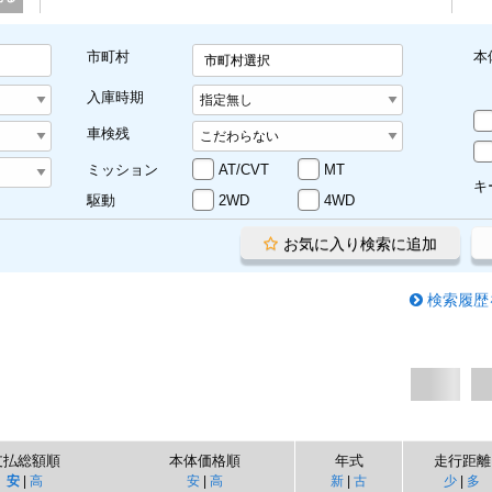
市町村
本
市町村選択
入庫時期
車検残
ミッション
AT/CVT
MT
キ
駆動
2WD
4WD
お気に入り検索に追加
検索履歴
支払総額順
本体価格順
年式
走行距離
安
|
高
安
|
高
新
|
古
少
|
多