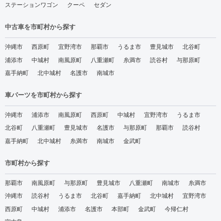
ステーションワゴン
クーペ
セダン
中古車を市町村から探す
沖縄市
西原町
宜野湾市
那覇市
うるま市
豊見城市
北谷町
浦添市
中城村
南風原町
八重瀬町
糸満市
読谷村
与那原町
嘉手納町
北中城村
名護市
南城市
車パーツを市町村から探す
沖縄市
浦添市
南風原町
西原町
中城村
宜野湾市
うるま市
北谷町
八重瀬町
豊見城市
名護市
与那原町
那覇市
読谷村
嘉手納町
北中城村
糸満市
南城市
金武町
市町村から探す
那覇市
南風原町
与那原町
豊見城市
八重瀬町
南城市
糸満市
沖縄市
読谷村
うるま市
北谷町
嘉手納町
北中城村
宜野湾市
西原町
中城村
浦添市
名護市
本部町
金武町
今帰仁村