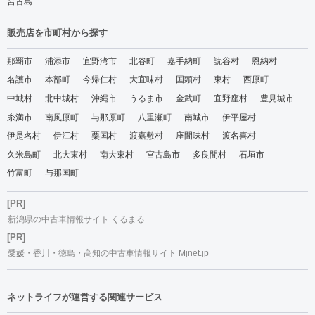
宮古島
販売店を市町村から探す
那覇市
浦添市
宜野湾市
北谷町
嘉手納町
読谷村
恩納村
名護市
本部町
今帰仁村
大宜味村
国頭村
東村
西原町
中城村
北中城村
沖縄市
うるま市
金武町
宜野座村
豊見城市
糸満市
南風原町
与那原町
八重瀬町
南城市
伊平屋村
伊是名村
伊江村
粟国村
渡嘉敷村
座間味村
渡名喜村
久米島町
北大東村
南大東村
宮古島市
多良間村
石垣市
竹富町
与那国町
[PR]
新潟県の中古車情報サイト くるまる
[PR]
愛媛・香川・徳島・高知の中古車情報サイト Mjnet.jp
ネットライフが運営する関連サービス