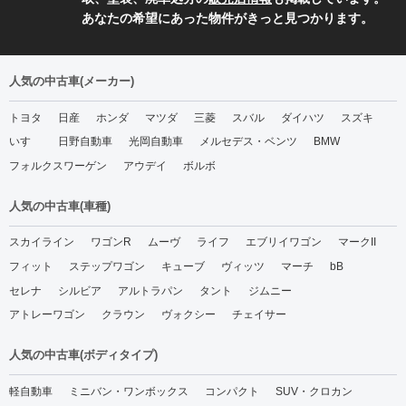
あなたの希望にあった物件がきっと見つかります。
人気の中古車(メーカー)
トヨタ
日産
ホンダ
マツダ
三菱
スバル
ダイハツ
スズキ
いすゞ
日野自動車
光岡自動車
メルセデス・ベンツ
BMW
フォルクスワーゲン
アウデイ
ボルボ
人気の中古車(車種)
スカイライン
ワゴンR
ムーヴ
ライフ
エブリイワゴン
マークII
フィット
ステップワゴン
キューブ
ヴィッツ
マーチ
bB
セレナ
シルビア
アルトラパン
タント
ジムニー
アトレーワゴン
クラウン
ヴォクシー
チェイサー
人気の中古車(ボディタイプ)
軽自動車
ミニバン・ワンボックス
コンパクト
SUV・クロカン