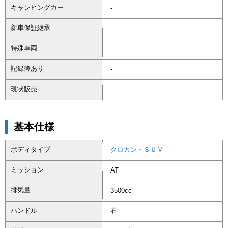
キャンピングカー
-
新車保証継承
-
特殊車両
-
記録簿あり
-
現状販売
-
基本仕様
ボディタイプ
クロカン・ＳＵＶ
ミッション
AT
排気量
3500cc
ハンドル
右