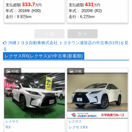
333.7
431
支払総額
支払総額
万円
万円
年式：
2018年 (H30)
年式：
2020年 (R2)
走行：
8.9万km
走行：
6.2万km
≪ 前
次 ≫
沖縄トヨタ自動車株式会社 トヨタウン浦添店の中古車(51件)を見
る
レクサスRX(レクサス)の中古車(新着順)
40枚
20枚
レクサス
レクサス
RX
レクサスRX