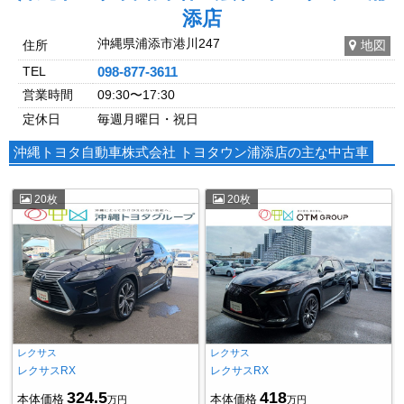
添店
沖縄県浦添市港川247
住所
地図
TEL
098-877-3611
営業時間
09:30〜17:30
定休日
毎週月曜日・祝日
沖縄トヨタ自動車株式会社 トヨタウン浦添店の主な中古車
20枚
20枚
レクサス
レクサス
レクサスRX
レクサスRX
324.5
418
本体価格
本体価格
万円
万円