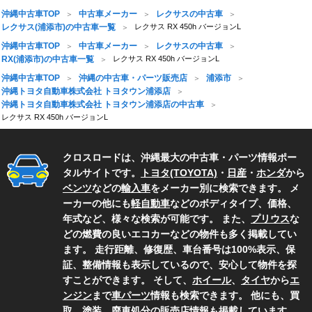
沖縄中古車TOP
中古車メーカー
レクサスの中古車
レクサス(浦添市)の中古車一覧
レクサス RX 450h バージョンL
沖縄中古車TOP
中古車メーカー
レクサスの中古車
RX(浦添市)の中古車一覧
レクサス RX 450h バージョンL
沖縄中古車TOP
沖縄の中古車・パーツ販売店
浦添市
沖縄トヨタ自動車株式会社 トヨタウン浦添店
沖縄トヨタ自動車株式会社 トヨタウン浦添店の中古車
レクサス RX 450h バージョンL
クロスロードは、沖縄最大の中古車・パーツ情報ポー
タルサイトです。
トヨタ(TOYOTA)
・
日産
・
ホンダ
から
ベンツ
などの
輸入車
をメーカー別に検索できます。 メ
ーカーの他にも
軽自動車
などのボディタイプ、価格、
年式など、様々な検索が可能です。 また、
プリウス
な
どの燃費の良いエコカーなどの物件も多く掲載してい
ます。 走行距離、修復歴、車台番号は100%表示、保
証、整備情報も表示しているので、安心して物件を探
すことができます。 そして、
ホイール
、
タイヤ
から
エ
ンジン
まで
車パーツ
情報も検索できます。 他にも、買
取、塗装、廃車処分の
販売店情報
も掲載しています。