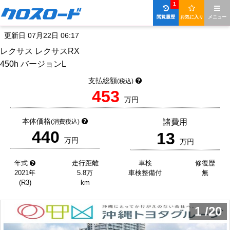
1
閲覧履歴
お気に入り
メニュー
更新日 07月22日 06:17
レクサス レクサスRX
450h バージョンL
支払総額
(税込)
453
万円
本体価格
諸費用
(消費税込)
440
13
万円
万円
年式
走行距離
車検
修復歴
2021年
5.8万
車検整備付
無
(R3)
km
1
/
20