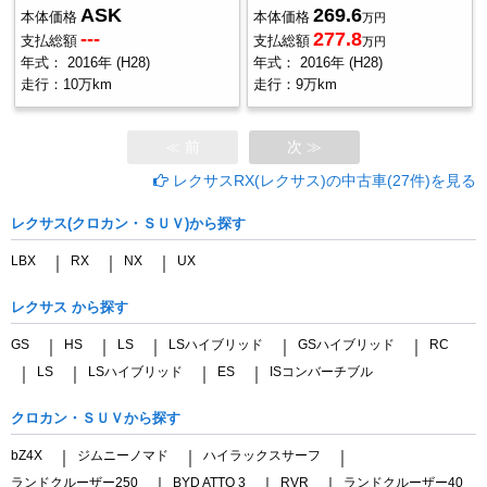
ASK
269.6
本体価格
本体価格
万円
---
277.8
支払総額
支払総額
万円
年式：
2016年 (H28)
年式：
2016年 (H28)
走行：
10万km
走行：
9万km
≪ 前
次 ≫
レクサスRX(レクサス)の中古車(27件)を見る
レクサス(クロカン・ＳＵＶ)から探す
LBX
RX
NX
UX
｜
｜
｜
レクサス から探す
GS
HS
LS
LSハイブリッド
GSハイブリッド
RC
｜
｜
｜
｜
｜
LS
LSハイブリッド
ES
ISコンバーチブル
｜
｜
｜
｜
クロカン・ＳＵＶから探す
bZ4X
ジムニーノマド
ハイラックスサーフ
｜
｜
｜
ランドクルーザー250
BYD ATTO 3
RVR
ランドクルーザー40
｜
｜
｜