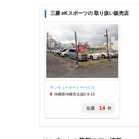
三菱 eKスポーツの 取り扱い販売店
サンキューオートサービス
沖縄県沖縄市古謝2-9-15
14
在庫
件
Item
1
of