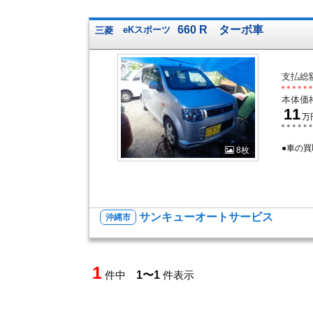
660 R ターボ車
三菱
eKスポーツ
支払総
本体価
11
万
●車の買
8枚
サンキューオートサービス
沖縄市
1
件中
1〜1
件表示