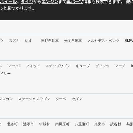
ホイール
、
タイヤ
から
エンジン
まで
車パーツ
情報も検索できます。 他
っと見つかります。
ツ
スズキ
いすゞ
日野自動車
光岡自動車
メルセデス・ベンツ
BM
ン
マークII
フィット
ステップワゴン
キューブ
ヴィッツ
マーチ
イサー
・クロカン
ステーションワゴン
クーペ
セダン
市
北谷町
浦添市
中城村
南風原町
八重瀬町
糸満市
読谷村
与