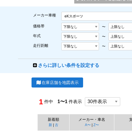
メーカー車種
eKスポーツ
価格帯
〜
年式
〜
走行距離
〜
さらに詳しい条件を設定する
在庫店舗を地図表示
1
件中
1〜1
件表示
新着順
メーカー・車名
新
|
古
A〜
|
Z〜