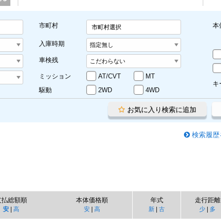
市町村
本
市町村選択
入庫時期
車検残
ミッション
AT/CVT
MT
キ
駆動
2WD
4WD
お気に入り検索に追加
検索履歴
支払総額順
本体価格順
年式
走行距離
安
|
高
安
|
高
新
|
古
少
|
多