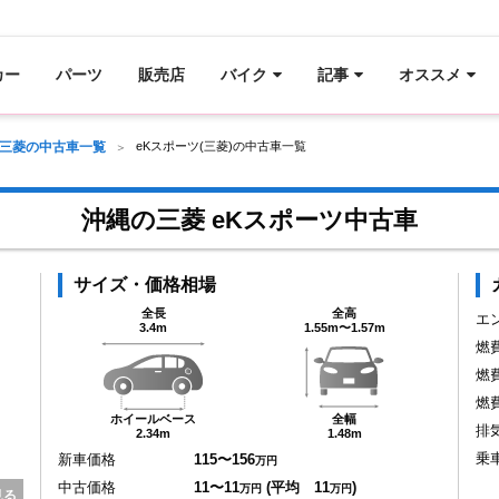
カー
パーツ
販売店
バイク
記事
オススメ
三菱の中古車一覧
eKスポーツ(三菱)の中古車一覧
沖縄の三菱 eKスポーツ中古車
サイズ・価格相場
全長
全高
エ
3.4m
1.55m〜1.57m
燃
燃
燃
ホイールベース
全幅
排
2.34m
1.48m
乗
新車価格
115〜156
万円
中古価格
11〜11
(平均 11
)
万円
万円
見る