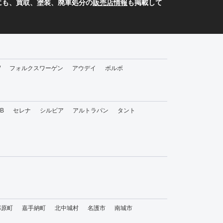
にも、買取、塗装、廃車処分の
販売店情報
も掲載して
W
フォルクスワーゲン
アウデイ
ボルボ
bB
セレナ
シルビア
アルトラパン
タント
那原町
嘉手納町
北中城村
名護市
南城市