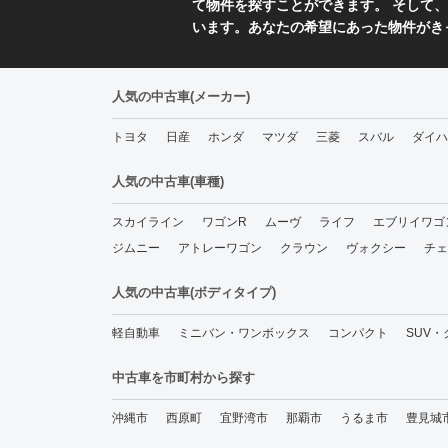
て物件を探すことができます。 そして、
います。あなたの希望にあった物件がき
人気の中古車(メーカー)
トヨタ
日産
ホンダ
マツダ
三菱
スバル
ダイハ
人気の中古車(車種)
スカイライン
ワゴンR
ムーヴ
ライフ
エブリイワゴ
ジムニー
アトレーワゴン
クラウン
ヴォクシー
チェ
人気の中古車(ボディタイプ)
軽自動車
ミニバン・ワンボックス
コンパクト
SUV
中古車を市町村から探す
沖縄市
西原町
宜野湾市
那覇市
うるま市
豊見城