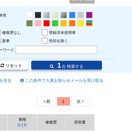
体色
修復歴なし
登録済未使用車
新車
売却を除く
ーワード
1
リセット
台 検索する
を見る
この条件で入庫お知らせメールを受け取る
前
1
次
車検
修復歴
排気量
短
|
長