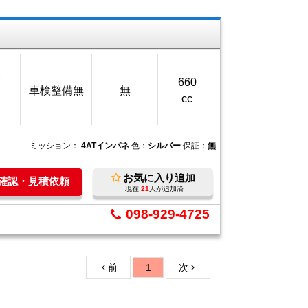
万
660
車検整備無
無
cc
ミッション：
4ATインパネ
色：
シルバー
保証：
無
お気に入り追加
庫確認・見積依頼
現在
21
人が追加済
098-929-4725
前
1
次