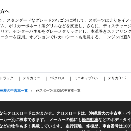
方へ
表された。スタンダードなグレードのワゴンに対して、スポーツは走りをイ
ダム、ポリカーボネート製グリルなどを変更し、さらに、ディスチャー
テリア。センターパネルをグレーメタリックとし、本革巻きステアリン
ーターを採用。オプションでレカロシートも用意する。エンジンは直3で
トラック
デリカミニ
eKクロス
ミニキャブバン
デリカD：2
｜
｜
｜
｜
三菱の中古車一覧
eKスポーツ(三菱)の中古車一覧
すならクロスロードにおまかせ。クロスロードは、沖縄最大の中古車・パ
ーカー別に検索できます。 メーカーの他にも
軽自動車
などのボディタイ
などの物件も多く掲載しています。 走行距離、修復歴、車台番号は10