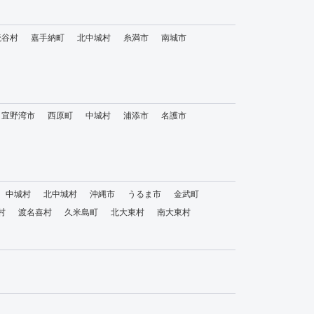
読谷村
嘉手納町
北中城村
糸満市
南城市
宜野湾市
西原町
中城村
浦添市
名護市
中城村
北中城村
沖縄市
うるま市
金武町
村
渡名喜村
久米島町
北大東村
南大東村