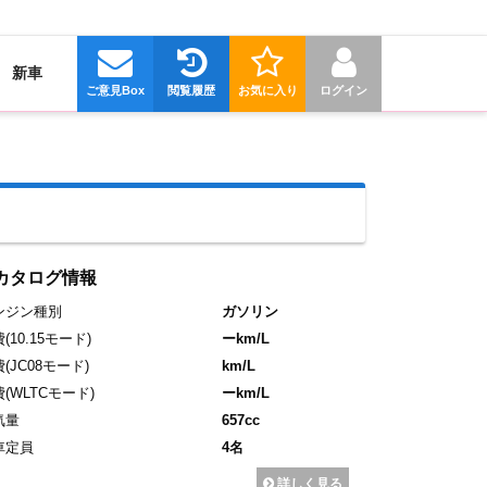
新車
ご意見Box
閲覧履歴
お気に入り
ログイン
カタログ情報
ンジン種別
ガソリン
費
(10.15モード)
ーkm/L
費
(JC08モード)
km/L
費
(WLTCモード)
ーkm/L
気量
657cc
車定員
4名
詳しく見る