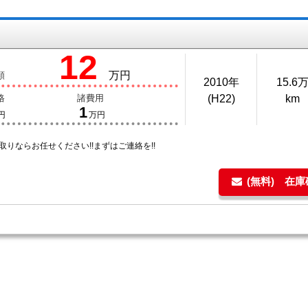
12
万円
額
2010年
15.6
格
諸費用
(H22)
km
1
円
万円
取りならお任せください!!まずはご連絡を!!
(無料) 在