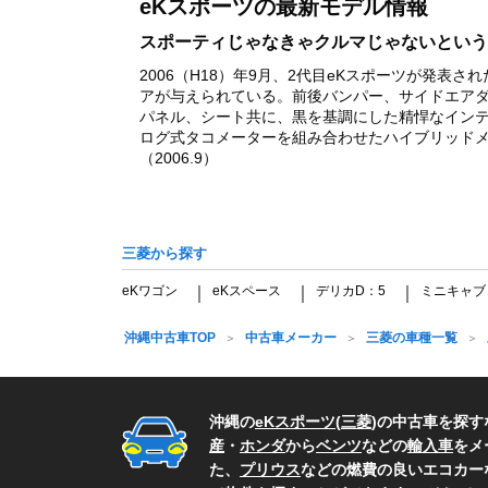
eKスポーツの最新モデル情報
1
スポーティじゃなきゃクルマじゃないという
2006（H18）年9月、2代目eKスポーツが発
アが与えられている。前後バンパー、サイドエア
パネル、シート共に、黒を基調にした精悍なイン
ログ式タコメーターを組み合わせたハイブリッドメ
（2006.9）
三菱から探す
eKワゴン
eKスペース
デリカD：5
ミニキャブ
｜
｜
｜
沖縄中古車TOP
中古車メーカー
三菱の車種一覧
沖縄の
eKスポーツ
(
三菱
)の中古車を探
産
・
ホンダ
から
ベンツ
などの
輸入車
をメ
た、
プリウス
などの燃費の良いエコカー