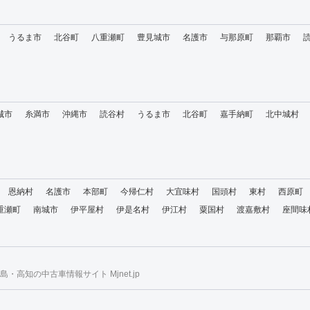
うるま市
北谷町
八重瀬町
豊見城市
名護市
与那原町
那覇市
城市
糸満市
沖縄市
読谷村
うるま市
北谷町
嘉手納町
北中城村
恩納村
名護市
本部町
今帰仁村
大宜味村
国頭村
東村
西原町
重瀬町
南城市
伊平屋村
伊是名村
伊江村
粟国村
渡嘉敷村
座間味
・高知の中古車情報サイト Mjnet.jp