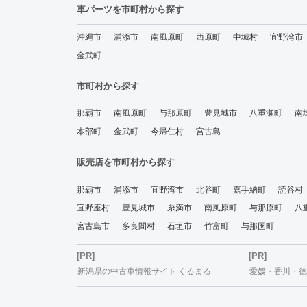
車パーツを市町村から探す
沖縄市
浦添市
南風原町
西原町
中城村
宜野湾市
金武町
市町村から探す
那覇市
南風原町
与那原町
豊見城市
八重瀬町
南
本部町
金武町
今帰仁村
宮古島
販売店を市町村から探す
那覇市
浦添市
宜野湾市
北谷町
嘉手納町
読谷村
宜野座村
豊見城市
糸満市
南風原町
与那原町
八
宮古島市
多良間村
石垣市
竹富町
与那国町
[PR]
[PR]
新潟県の中古車情報サイト くるまる
愛媛・香川・徳島