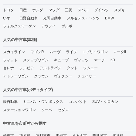
トヨタ
日産
ホンダ
マツダ
三菱
スバル
ダイハツ
スズキ
いすゞ
日野自動車
光岡自動車
メルセデス・ベンツ
BMW
フォルクスワーゲン
アウデイ
ボルボ
人気の中古車(車種)
スカイライン
ワゴンR
ムーヴ
ライフ
エブリイワゴン
マークII
フィット
ステップワゴン
キューブ
ヴィッツ
マーチ
bB
セレナ
シルビア
アルトラパン
タント
ジムニー
アトレーワゴン
クラウン
ヴォクシー
チェイサー
人気の中古車(ボディタイプ)
軽自動車
ミニバン・ワンボックス
コンパクト
SUV・クロカン
ステーションワゴン
クーペ
セダン
中古車を市町村から探す
沖縄市
西原町
宜野湾市
那覇市
うるま市
豊見城市
北谷町