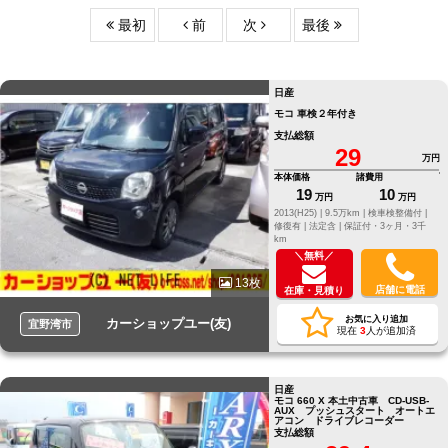
最初
前
次
最後
日産
モコ 車検２年付き
支払総額
29
万円
本体価格
諸費用
19
10
万円
万円
2013(H25) |
9.5万km |
検車検整備付 |
修復有 |
法定含 |
保証付・3ヶ月・3千
km
＼無料／
13枚
店舗に電話
在庫・見積り
お気に入り追加
カーショップユー(友)
宜野湾市
現在
3
人が追加済
日産
モコ 660 X 本土中古車 CD-USB-
AUX プッシュスタート オートエ
アコン ドライブレコーダー
支払総額