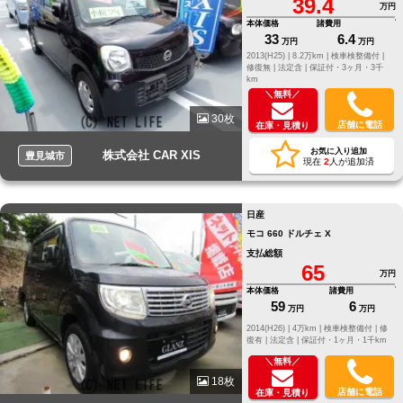
39.4
万円
本体価格
諸費用
33
6.4
万円
万円
2013(H25) |
8.2万km |
検車検整備付 |
修復無 |
法定含 |
保証付・3ヶ月・3千
km
＼無料／
30枚
店舗に電話
在庫・見積り
お気に入り追加
株式会社 CAR XIS
豊見城市
現在
2
人が追加済
日産
モコ 660 ドルチェ X
支払総額
65
万円
本体価格
諸費用
59
6
万円
万円
2014(H26) |
4万km |
検車検整備付 |
修
復有 |
法定含 |
保証付・1ヶ月・1千km
＼無料／
18枚
店舗に電話
在庫・見積り