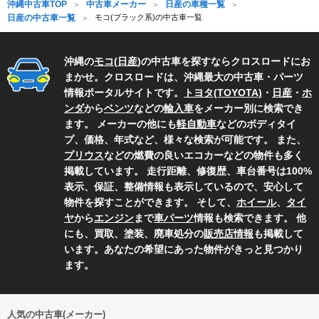
沖縄中古車TOP
中古車メーカー
日産の車種一覧
日産の中古車一覧
モコ(ブラック系)の中古車一覧
沖縄の
モコ
(
日産
)の中古車を探すならクロスロードにお
まかせ。クロスロードは、沖縄最大の中古車・パーツ
情報ポータルサイトです。
トヨタ(TOYOTA)
・
日産
・
ホ
ンダ
から
ベンツ
などの
輸入車
をメーカー別に検索でき
ます。 メーカーの他にも
軽自動車
などのボディタイ
プ、価格、年式など、様々な検索が可能です。 また、
プリウス
などの燃費の良いエコカーなどの物件も多く
掲載しています。 走行距離、修復歴、車台番号は100%
表示、保証、整備情報も表示しているので、安心して
物件を探すことができます。 そして、
ホイール
、
タイ
ヤ
から
エンジン
まで
車パーツ
情報も検索できます。 他
にも、買取、塗装、廃車処分の
販売店情報
も掲載して
います。あなたの希望にあった物件がきっと見つかり
ます。
人気の中古車(メーカー)