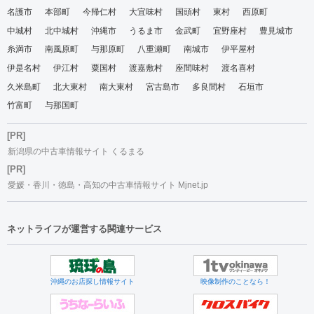
名護市
本部町
今帰仁村
大宜味村
国頭村
東村
西原町
中城村
北中城村
沖縄市
うるま市
金武町
宜野座村
豊見城市
糸満市
南風原町
与那原町
八重瀬町
南城市
伊平屋村
伊是名村
伊江村
粟国村
渡嘉敷村
座間味村
渡名喜村
久米島町
北大東村
南大東村
宮古島市
多良間村
石垣市
竹富町
与那国町
[PR]
新潟県の中古車情報サイト くるまる
[PR]
愛媛・香川・徳島・高知の中古車情報サイト Mjnet.jp
ネットライフが運営する関連サービス
沖縄のお店探し情報サイト
映像制作のことなら！