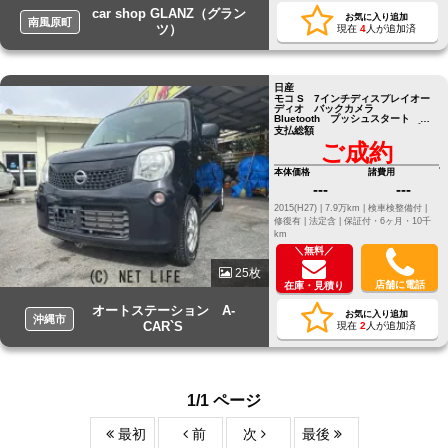
car shop GLANZ（グラン
お気に入り追加
南風原町
ツ）
現在
4
人が追加済
日産
モコ S 7インチディスプレイオー
ディオ バックカメラ
Bluetooth プッシュスタート ス
マートキー S 7インチディスプレ
支払総額
イオーディオ バックカメラ
ご成約
Bluetooth プッシュスタート ス
マートキー
本体価格
諸費用
---
---
2015(H27) |
7.9万km |
検車検整備付 |
修復有 |
法定含 |
保証付・6ヶ月・10千
km
＼無料／
25枚
店舗に電話
在庫・見積り
オートステーション A-
お気に入り追加
沖縄市
CAR`S
現在
2
人が追加済
1/1 ページ
最初
前
次
最後