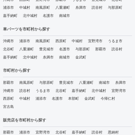
浦添市
中城村
南風原町
八重瀬町
糸満市
読谷村
与那原町
嘉手納町
北中城村
名護市
南城市
車パーツを市町村から探す
沖縄市
浦添市
南風原町
西原町
中城村
宜野湾市
うるま市
北谷町
八重瀬町
豊見城市
名護市
与那原町
那覇市
読谷村
嘉手納町
北中城村
糸満市
南城市
金武町
市町村から探す
那覇市
南風原町
与那原町
豊見城市
八重瀬町
南城市
糸満市
沖縄市
読谷村
うるま市
北谷町
嘉手納町
北中城村
宜野湾市
西原町
中城村
浦添市
名護市
本部町
金武町
今帰仁村
宮古島
販売店を市町村から探す
那覇市
浦添市
宜野湾市
北谷町
嘉手納町
読谷村
恩納村