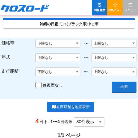
閲覧履歴
お気に入り
メニュー
沖縄の日産 モコ(ブラック系)中古車
価格帯
〜
年式
〜
走行距離
〜
修復歴なし
検索
在庫店舗を地図表示
4
1〜4
件中
件表示
1/1 ページ