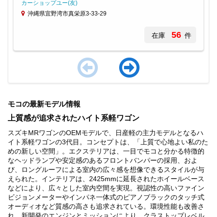
カーショップユー(友)
沖縄県宜野湾市真栄原3-33-29
56
在庫
件
Item
1
モコの最新モデル情報
of
4
上質感が追求されたハイト系軽ワゴン
スズキMRワゴンのOEMモデルで、日産軽の主力モデルとなるハ
イト系軽ワゴンの3代目。コンセプトは、「上質で心地よい私のた
めの新しい空間」。エクステリアは、一目でモコと分かる特徴的
なヘッドランプや安定感のあるフロントバンパーの採用、およ
び、ロングルーフによる室内の広々感を想像できるスタイルが与
えられた。インテリアは、2425mmに延長されたホイールベース
などにより、広々とした室内空間を実現。視認性の高いファイン
ビジョンメーターやインパネ一体式のピアノブラックのタッチ式
オーディオなど質感の高さも追求されている。環境性能も改善さ
れ、新開発のエンジンとミッションにより、クラストップレベル