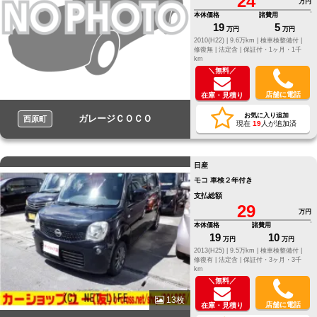
24
万円
本体価格
諸費用
19
5
万円
万円
2010(H22) |
9.6万km |
検車検整備付 |
修復無 |
法定含 |
保証付・1ヶ月・1千
km
＼無料／
店舗に電話
在庫・見積り
お気に入り追加
ガレージＣＯＣＯ
西原町
現在
19
人が追加済
日産
モコ 車検２年付き
支払総額
29
万円
本体価格
諸費用
19
10
万円
万円
2013(H25) |
9.5万km |
検車検整備付 |
修復有 |
法定含 |
保証付・3ヶ月・3千
km
＼無料／
13枚
店舗に電話
在庫・見積り