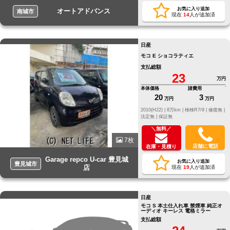
お気に入り追加
オートアドバンス
南城市
現在
14
人が追加済
日産
モコ E ショコラティエ
支払総額
23
万円
本体価格
諸費用
20
3
万円
万円
2010(H22) |
8万km |
検検R7/9 |
修復無 |
法定無 |
保証無
＼無料／
7枚
店舗に電話
在庫・見積り
Garage repco U-car 豊見城
お気に入り追加
豊見城市
店
現在
19
人が追加済
日産
モコ S 本土仕入れ車 禁煙車 純正オ
ーディオ キーレス 電格ミラー
支払総額