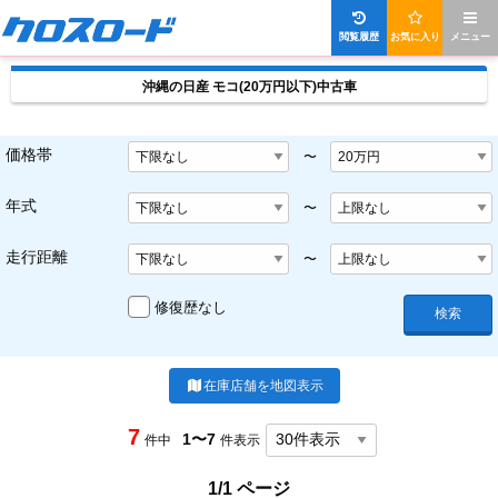
閲覧履歴
お気に入り
メニュー
沖縄の日産 モコ(20万円以下)中古車
価格帯
〜
年式
〜
走行距離
〜
修復歴なし
検索
在庫店舗を地図表示
7
1〜7
件中
件表示
1/1 ページ