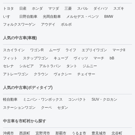
トヨタ
日産
ホンダ
マツダ
三菱
スバル
ダイハツ
スズキ
いすゞ
日野自動車
光岡自動車
メルセデス・ベンツ
BMW
フォルクスワーゲン
アウデイ
ボルボ
人気の中古車(車種)
スカイライン
ワゴンR
ムーヴ
ライフ
エブリイワゴン
マークII
フィット
ステップワゴン
キューブ
ヴィッツ
マーチ
bB
セレナ
シルビア
アルトラパン
タント
ジムニー
アトレーワゴン
クラウン
ヴォクシー
チェイサー
人気の中古車(ボディタイプ)
軽自動車
ミニバン・ワンボックス
コンパクト
SUV・クロカン
ステーションワゴン
クーペ
セダン
中古車を市町村から探す
沖縄市
西原町
宜野湾市
那覇市
うるま市
豊見城市
北谷町