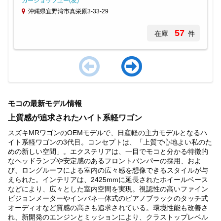
カーショップユー(友)
沖縄県宜野湾市真栄原3-33-29
57
在庫
件
Item
1
モコの最新モデル情報
of
4
上質感が追求されたハイト系軽ワゴン
スズキMRワゴンのOEMモデルで、日産軽の主力モデルとなるハ
イト系軽ワゴンの3代目。コンセプトは、「上質で心地よい私のた
めの新しい空間」。エクステリアは、一目でモコと分かる特徴的
なヘッドランプや安定感のあるフロントバンパーの採用、およ
び、ロングルーフによる室内の広々感を想像できるスタイルが与
えられた。インテリアは、2425mmに延長されたホイールベース
などにより、広々とした室内空間を実現。視認性の高いファイン
ビジョンメーターやインパネ一体式のピアノブラックのタッチ式
オーディオなど質感の高さも追求されている。環境性能も改善さ
れ、新開発のエンジンとミッションにより、クラストップレベル