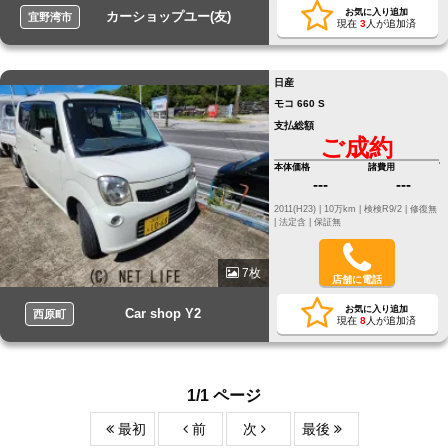
お気に入り追加
カーショップユー(友)
宜野湾市
現在
3
人が追加済
日産
モコ 660 S
支払総額
ご成約
本体価格
諸費用
---
---
2011(H23) |
10万km |
検検R9/2 |
修復無
|
法定含 |
保証無
7枚
店舗に電話
お気に入り追加
Car shop Y2
西原町
現在
8
人が追加済
1/1 ページ
最初
前
次
最後