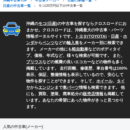
沖縄中古車TOP
中古車メーカー
日産の車種一覧
日産の中古車一覧
モコ(20万円以下)の中古車一覧
沖縄の
モコ
(
日産
)の中古車を探すならクロスロードにお
まかせ。クロスロードは、沖縄最大の中古車・パーツ
情報ポータルサイトです。
トヨタ(TOYOTA)
・
日産
・
ホ
ンダ
から
ベンツ
などの
輸入車
をメーカー別に検索でき
ます。 メーカーの他にも
軽自動車
などのボディタイ
プ、価格、年式など、様々な検索が可能です。 また、
プリウス
などの燃費の良いエコカーなどの物件も多く
掲載しています。 走行距離、修復歴、車台番号は100%
表示、保証、整備情報も表示しているので、安心して
物件を探すことができます。 そして、
ホイール
、
タイ
ヤ
から
エンジン
まで
車パーツ
情報も検索できます。 他
にも、買取、塗装、廃車処分の
販売店情報
も掲載して
います。あなたの希望にあった物件がきっと見つかり
ます。
人気の中古車(メーカー)