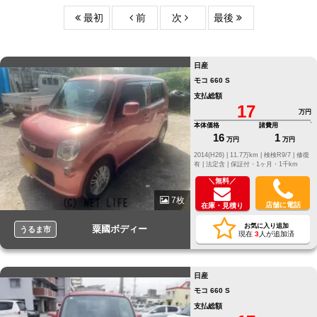
最初
前
次
最後
日産
モコ 660 S
支払総額
17
万円
本体価格
諸費用
16
1
万円
万円
2014(H26) |
11.7万km |
検検R9/7 |
修復
有 |
法定含 |
保証付・1ヶ月・1千km
＼無料／
7枚
店舗に電話
在庫・見積り
お気に入り追加
粟國ボディー
うるま市
現在
3
人が追加済
日産
モコ 660 S
支払総額