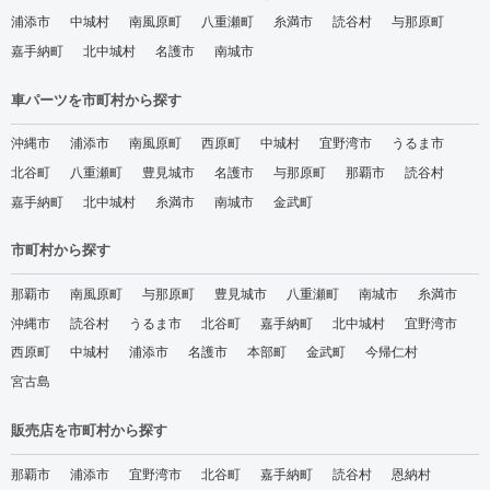
浦添市
中城村
南風原町
八重瀬町
糸満市
読谷村
与那原町
嘉手納町
北中城村
名護市
南城市
車パーツを市町村から探す
沖縄市
浦添市
南風原町
西原町
中城村
宜野湾市
うるま市
北谷町
八重瀬町
豊見城市
名護市
与那原町
那覇市
読谷村
嘉手納町
北中城村
糸満市
南城市
金武町
市町村から探す
那覇市
南風原町
与那原町
豊見城市
八重瀬町
南城市
糸満市
沖縄市
読谷村
うるま市
北谷町
嘉手納町
北中城村
宜野湾市
西原町
中城村
浦添市
名護市
本部町
金武町
今帰仁村
宮古島
販売店を市町村から探す
那覇市
浦添市
宜野湾市
北谷町
嘉手納町
読谷村
恩納村