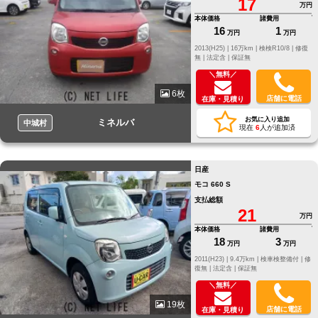
17
万円
本体価格
諸費用
16
1
万円
万円
2013(H25) |
16万km |
検検R10/8 |
修復
無 |
法定含 |
保証無
＼無料／
6枚
店舗に電話
在庫・見積り
お気に入り追加
ミネルバ
中城村
現在
6
人が追加済
日産
モコ 660 S
支払総額
21
万円
本体価格
諸費用
18
3
万円
万円
2011(H23) |
9.4万km |
検車検整備付 |
修
復無 |
法定含 |
保証無
＼無料／
19枚
店舗に電話
在庫・見積り