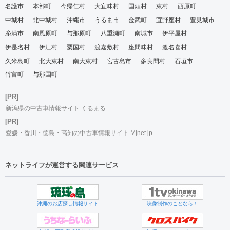
名護市
本部町
今帰仁村
大宜味村
国頭村
東村
西原町
中城村
北中城村
沖縄市
うるま市
金武町
宜野座村
豊見城市
糸満市
南風原町
与那原町
八重瀬町
南城市
伊平屋村
伊是名村
伊江村
粟国村
渡嘉敷村
座間味村
渡名喜村
久米島町
北大東村
南大東村
宮古島市
多良間村
石垣市
竹富町
与那国町
[PR]
新潟県の中古車情報サイト くるまる
[PR]
愛媛・香川・徳島・高知の中古車情報サイト Mjnet.jp
ネットライフが運営する関連サービス
沖縄のお店探し情報サイト
映像制作のことなら！