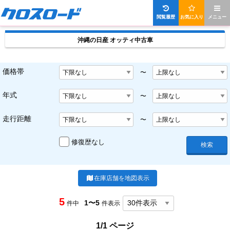
閲覧履歴
お気に入り
メニュー
沖縄の日産 オッティ中古車
価格帯
〜
年式
〜
走行距離
〜
修復歴なし
検索
在庫店舗を地図表示
5
1〜5
件中
件表示
1/1 ページ