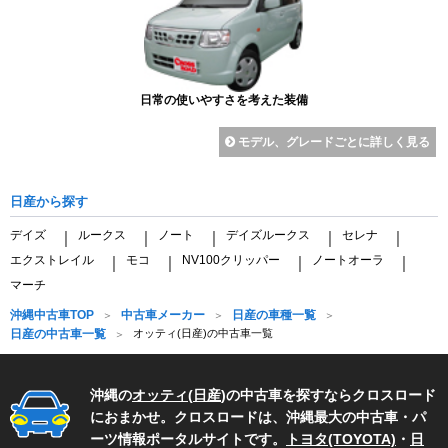
日常の使いやすさを考えた装備
モデル、グレードごとに詳しく見る
日産から探す
デイズ
ルークス
ノート
デイズルークス
セレナ
｜
｜
｜
｜
｜
エクストレイル
モコ
NV100クリッパー
ノートオーラ
｜
｜
｜
｜
マーチ
沖縄中古車TOP
中古車メーカー
日産の車種一覧
日産の中古車一覧
オッティ(日産)の中古車一覧
沖縄の
オッティ
(
日産
)の中古車を探すならクロスロード
におまかせ。クロスロードは、沖縄最大の中古車・パ
ーツ情報ポータルサイトです。
トヨタ(TOYOTA)
・
日