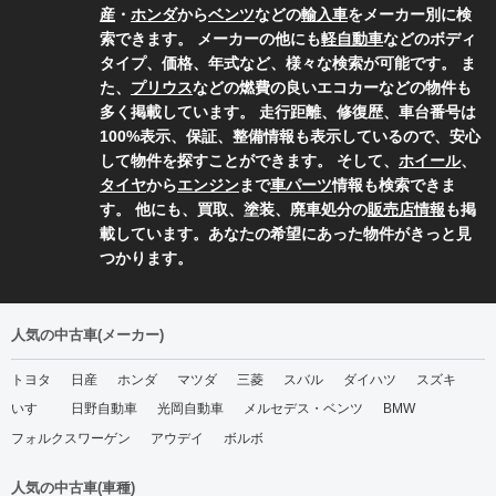
産
・
ホンダ
から
ベンツ
などの
輸入車
をメーカー別に検
索できます。 メーカーの他にも
軽自動車
などのボディ
タイプ、価格、年式など、様々な検索が可能です。 ま
た、
プリウス
などの燃費の良いエコカーなどの物件も
多く掲載しています。 走行距離、修復歴、車台番号は
100%表示、保証、整備情報も表示しているので、安心
して物件を探すことができます。 そして、
ホイール
、
タイヤ
から
エンジン
まで
車パーツ
情報も検索できま
す。 他にも、買取、塗装、廃車処分の
販売店情報
も掲
載しています。あなたの希望にあった物件がきっと見
つかります。
人気の中古車(メーカー)
トヨタ
日産
ホンダ
マツダ
三菱
スバル
ダイハツ
スズキ
いすゞ
日野自動車
光岡自動車
メルセデス・ベンツ
BMW
フォルクスワーゲン
アウデイ
ボルボ
人気の中古車(車種)