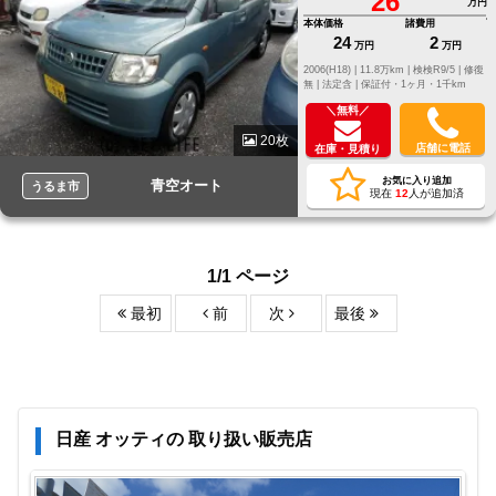
26
万円
本体価格
諸費用
24
2
万円
万円
2006(H18) |
11.8万km |
検検R9/5 |
修復
無 |
法定含 |
保証付・1ヶ月・1千km
＼無料／
20枚
店舗に電話
在庫・見積り
お気に入り追加
青空オート
うるま市
現在
12
人が追加済
1/1 ページ
最初
前
次
最後
日産 オッティの 取り扱い販売店