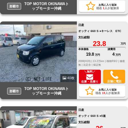
TOP MOTOR OKINAWAト
お気に入り追加
那覇市
ップモーター沖縄
現在
1
人が追加済
日産
オッティ 660 S ●キーレス ETC
支払総額
23.8
万円
本体価格
諸費用
19.8
4
万円
万円
2008(H20) |
13.2万km |
検検R9/2 |
修復
無 |
法定含 |
保証無
＼無料／
40枚
店舗に電話
在庫・見積り
TOP MOTOR OKINAWAト
お気に入り追加
那覇市
ップモーター沖縄
現在
15
人が追加済
日産
オッティ 660 S ●5速
支払総額