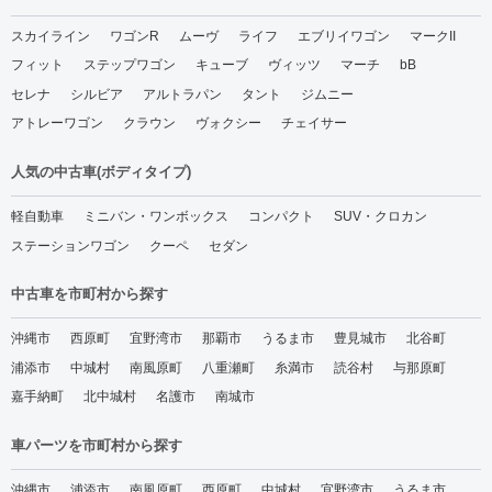
スカイライン
ワゴンR
ムーヴ
ライフ
エブリイワゴン
マークII
フィット
ステップワゴン
キューブ
ヴィッツ
マーチ
bB
セレナ
シルビア
アルトラパン
タント
ジムニー
アトレーワゴン
クラウン
ヴォクシー
チェイサー
人気の中古車(ボディタイプ)
軽自動車
ミニバン・ワンボックス
コンパクト
SUV・クロカン
ステーションワゴン
クーペ
セダン
中古車を市町村から探す
沖縄市
西原町
宜野湾市
那覇市
うるま市
豊見城市
北谷町
浦添市
中城村
南風原町
八重瀬町
糸満市
読谷村
与那原町
嘉手納町
北中城村
名護市
南城市
車パーツを市町村から探す
沖縄市
浦添市
南風原町
西原町
中城村
宜野湾市
うるま市