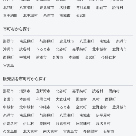
北谷町
八重瀬町
豊見城市
名護市
与那原町
那覇市
読谷村
嘉手納町
北中城村
糸満市
南城市
金武町
市町村から探す
那覇市
南風原町
与那原町
豊見城市
八重瀬町
南城市
糸満市
沖縄市
読谷村
うるま市
北谷町
嘉手納町
北中城村
宜野湾市
西原町
中城村
浦添市
名護市
本部町
金武町
今帰仁村
宮古島
販売店を市町村から探す
那覇市
浦添市
宜野湾市
北谷町
嘉手納町
読谷村
恩納村
名護市
本部町
今帰仁村
大宜味村
国頭村
東村
西原町
中城村
北中城村
沖縄市
うるま市
金武町
宜野座村
豊見城市
糸満市
南風原町
与那原町
八重瀬町
南城市
伊平屋村
伊是名村
伊江村
粟国村
渡嘉敷村
座間味村
渡名喜村
久米島町
北大東村
南大東村
宮古島市
多良間村
石垣市