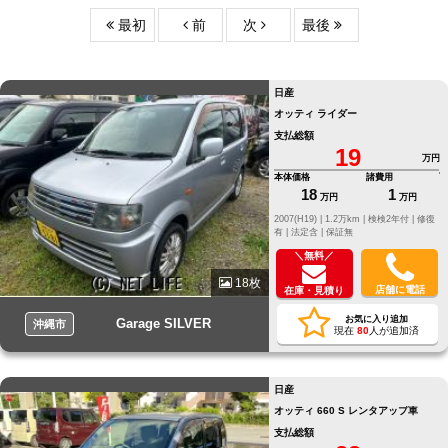
最初
前
次
最後
日産
オッティ ライダー
支払総額
19
万円
本体価格
諸費用
18
1
万円
万円
2007(H19) |
1.2万km |
検検2年付 |
修復
有 |
法定含 |
保証無
＼無料／
18枚
店舗に電話
在庫・見積り
お気に入り追加
Garage SILVER
沖縄市
現在
80
人が追加済
日産
オッティ 660 S レンタアップ車
支払総額