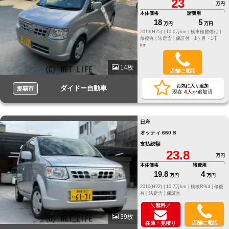
23
万円
本体価格
諸費用
18
5
万円
万円
2013(H25) |
10.0万km |
検車検整備付 |
修復有 |
法定含 |
保証付・1ヶ月・1千
km
14枚
店舗に電話
お気に入り追加
ダイドー自動車
那覇市
現在
4
人が追加済
日産
オッティ 660 S
支払総額
23.8
万円
本体価格
諸費用
19.8
4
万円
万円
2010(H22) |
10.7万km |
検検R9/4 |
修復
有 |
法定含 |
保証無
＼無料／
39枚
店舗に電話
在庫・見積り