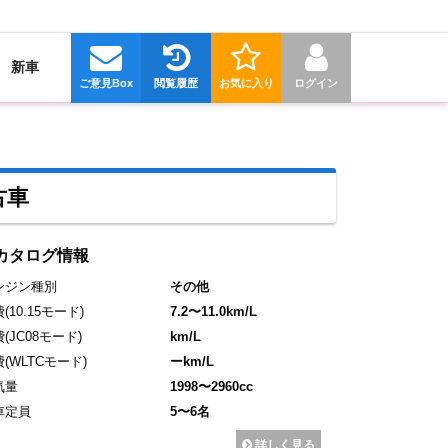
新車
ご意見Box
閲覧履歴
お気に入り
ログイン
古車
カタログ情報
ンジン種別
その他
費
(10.15モード)
7.2〜11.0km/L
費
(JC08モード)
km/L
費
(WLTCモード)
ーkm/L
気量
1998〜2960cc
車定員
5〜6名
詳しく見る