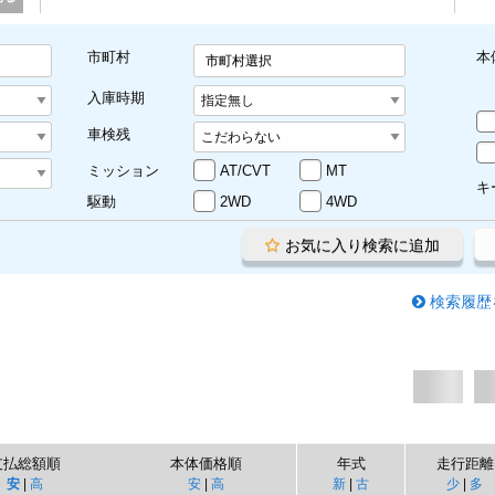
市町村
本
市町村選択
入庫時期
車検残
ミッション
AT/CVT
MT
キ
駆動
2WD
4WD
お気に入り検索に追加
検索履歴
支払総額順
本体価格順
年式
走行距離
安
|
高
安
|
高
新
|
古
少
|
多