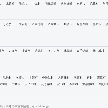
市
北谷町
浦添市
中城村
南風原町
八重瀬町
糸満市
読谷村
与
うるま市
北谷町
八重瀬町
豊見城市
名護市
与那原町
那覇市
城市
糸満市
沖縄市
読谷村
うるま市
北谷町
嘉手納町
北中城村
恩納村
名護市
本部町
今帰仁村
大宜味村
国頭村
東村
西原町
重瀬町
南城市
伊平屋村
伊是名村
伊江村
粟国村
渡嘉敷村
座間味
・高知の中古車情報サイト Mjnet.jp