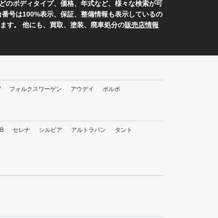
どのボディタイプ、価格、年式など、様々な検索が可
番号は100%表示、保証、整備情報も表示しているの
ます。 他にも、買取、塗装、廃車処分の
販売店情報
W
フォルクスワーゲン
アウデイ
ボルボ
bB
セレナ
シルビア
アルトラパン
タント