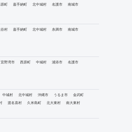
那原町
嘉手納町
北中城村
名護市
南城市
読谷村
嘉手納町
北中城村
糸満市
南城市
宜野湾市
西原町
中城村
浦添市
名護市
中城村
北中城村
沖縄市
うるま市
金武町
村
渡名喜村
久米島町
北大東村
南大東村