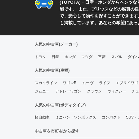
(TOYOTA)
・
日産
・
ホンダ
から
ベンツ
な
能です。 また、
プリウス
などの燃費の良
で、安心して物件を探すことができます
も掲載しています。あなたの希望にあっ
人気の中古車(メーカー)
トヨタ
日産
ホンダ
マツダ
三菱
スバル
ダイハ
人気の中古車(車種)
スカイライン
ワゴンR
ムーヴ
ライフ
エブリイワゴ
ジムニー
アトレーワゴン
クラウン
ヴォクシー
チェ
人気の中古車(ボディタイプ)
軽自動車
ミニバン・ワンボックス
コンパクト
SUV
中古車を市町村から探す