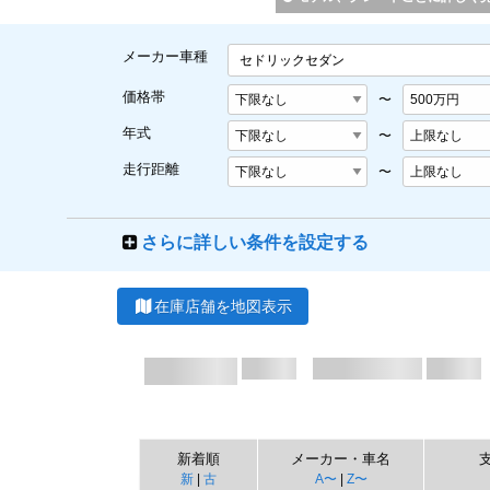
メーカー車種
セドリックセダン
価格帯
〜
年式
〜
走行距離
〜
さらに詳しい条件を設定する
在庫店舗を地図表示
新着順
メーカー・車名
新
|
古
A〜
|
Z〜