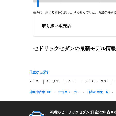
条件に一致する物件は見つかりませんでした。再度条件を
取り扱い販売店
Item
1
of
セドリックセダンの最新モデル情報
0
日産から探す
デイズ
ルークス
ノート
デイズルークス
｜
｜
｜
｜
沖縄中古車TOP
中古車メーカー
日産の車種一覧
沖縄の
セドリックセダン
(
日産
)の中古