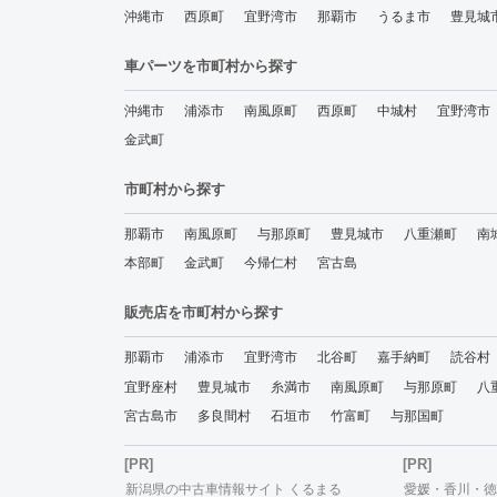
沖縄市
西原町
宜野湾市
那覇市
うるま市
豊見城
車パーツを市町村から探す
沖縄市
浦添市
南風原町
西原町
中城村
宜野湾市
金武町
市町村から探す
那覇市
南風原町
与那原町
豊見城市
八重瀬町
南
本部町
金武町
今帰仁村
宮古島
販売店を市町村から探す
那覇市
浦添市
宜野湾市
北谷町
嘉手納町
読谷村
宜野座村
豊見城市
糸満市
南風原町
与那原町
八
宮古島市
多良間村
石垣市
竹富町
与那国町
[PR]
[PR]
新潟県の中古車情報サイト くるまる
愛媛・香川・徳島