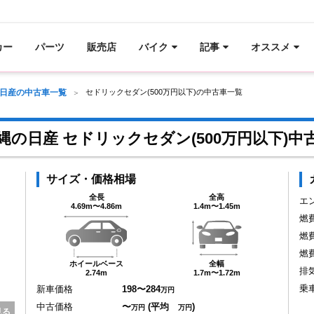
カー
パーツ
販売店
バイク
記事
オススメ
日産の中古車一覧
セドリックセダン(500万円以下)の中古車一覧
縄の日産 セドリックセダン(500万円以下)中
サイズ・価格相場
全長
全高
エ
4.69m〜4.86m
1.4m〜1.45m
燃
燃
燃
ホイールベース
全幅
排
2.74m
1.7m〜1.72m
乗
新車価格
198〜284
万円
中古価格
〜
(平均
)
万円
万円
見る