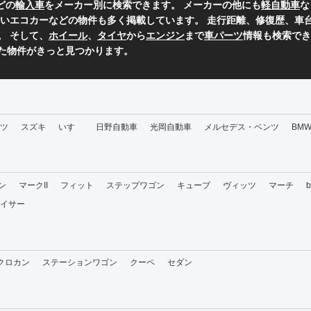
どの
輸入車
をメーカー別に検索できます。 メーカーの他にも
軽自動車
な
いエコカーなどの物件も多く掲載しています。 走行距離、修復歴、車台
。 そして、
ホイール
、
タイヤ
から
エンジン
まで
車パーツ
情報も検索でき
た物件がきっと見つかります。
ツ
スズキ
いすゞ
日野自動車
光岡自動車
メルセデス・ベンツ
BM
ン
マークII
フィット
ステップワゴン
キューブ
ヴィッツ
マーチ
イサー
・クロカン
ステーションワゴン
クーペ
セダン