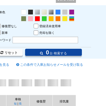
体色
修復歴なし
登録済未使用車
新車
売却を除く
ーワード
0
リセット
台 検索する
を見る
この条件で入庫お知らせメールを受け取る
車検
修復歴
排気量
短
|
長