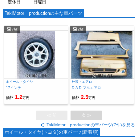
定休日
日曜日
TakiMotor productionの主な車パーツ
7枚
2枚
ホイール・タイヤ
外装・エアロ
17インチ
D.A.D フルエアロ..
1.2
2.5
価格
価格
万円
万円
≪ 前
次 ≫
TakiMotor productionの車パーツ(7件)を見る
ホイール・タイヤ(トヨタ)の車パーツ(新着順)