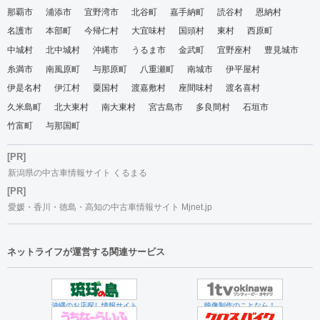
那覇市
浦添市
宜野湾市
北谷町
嘉手納町
読谷村
恩納村
名護市
本部町
今帰仁村
大宜味村
国頭村
東村
西原町
中城村
北中城村
沖縄市
うるま市
金武町
宜野座村
豊見城市
糸満市
南風原町
与那原町
八重瀬町
南城市
伊平屋村
伊是名村
伊江村
粟国村
渡嘉敷村
座間味村
渡名喜村
久米島町
北大東村
南大東村
宮古島市
多良間村
石垣市
竹富町
与那国町
[PR]
新潟県の中古車情報サイト くるまる
[PR]
愛媛・香川・徳島・高知の中古車情報サイト Mjnet.jp
ネットライフが運営する関連サービス
沖縄のお店探し情報サイト
映像制作のことなら！