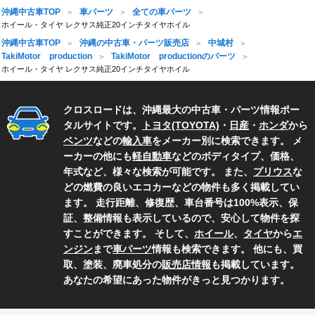
沖縄中古車TOP
車パーツ
全ての車パーツ
ホイール・タイヤ レクサス純正20インチタイヤホイル
沖縄中古車TOP
沖縄の中古車・パーツ販売店
中城村
TakiMotor production
TakiMotor productionのパーツ
ホイール・タイヤ レクサス純正20インチタイヤホイル
クロスロードは、沖縄最大の中古車・パーツ情報ポー
タルサイトです。
トヨタ(TOYOTA)
・
日産
・
ホンダ
から
ベンツ
などの
輸入車
をメーカー別に検索できます。 メ
ーカーの他にも
軽自動車
などのボディタイプ、価格、
年式など、様々な検索が可能です。 また、
プリウス
な
どの燃費の良いエコカーなどの物件も多く掲載してい
ます。 走行距離、修復歴、車台番号は100%表示、保
証、整備情報も表示しているので、安心して物件を探
すことができます。 そして、
ホイール
、
タイヤ
から
エ
ンジン
まで
車パーツ
情報も検索できます。 他にも、買
取、塗装、廃車処分の
販売店情報
も掲載しています。
あなたの希望にあった物件がきっと見つかります。