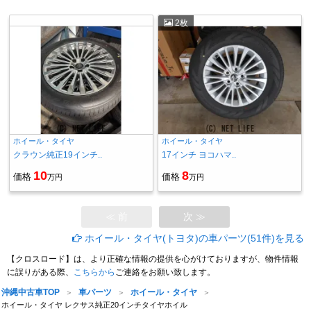
2枚
ホイール・タイヤ
ホイール・タイヤ
クラウン純正19インチ..
17インチ ヨコハマ..
10
8
価格
価格
万円
万円
≪ 前
次 ≫
ホイール・タイヤ(トヨタ)の車パーツ(51件)を見る
【クロスロード】は、より正確な情報の提供を心がけておりますが、物件情報
に誤りがある際、
こちらから
ご連絡をお願い致します。
沖縄中古車TOP
車パーツ
ホイール・タイヤ
ホイール・タイヤ レクサス純正20インチタイヤホイル