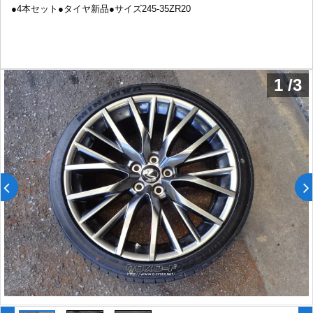
●4本セット●タイヤ新品●サイズ245-35ZR20
1
/
3