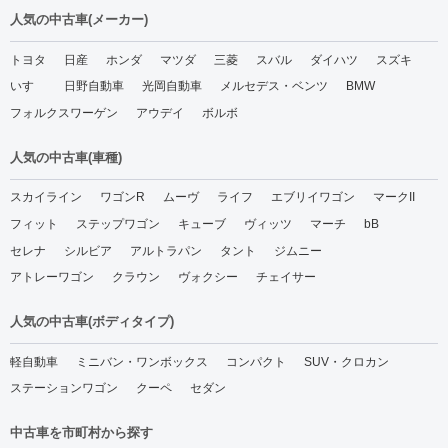
人気の中古車(メーカー)
トヨタ
日産
ホンダ
マツダ
三菱
スバル
ダイハツ
スズキ
いすゞ
日野自動車
光岡自動車
メルセデス・ベンツ
BMW
フォルクスワーゲン
アウデイ
ボルボ
人気の中古車(車種)
スカイライン
ワゴンR
ムーヴ
ライフ
エブリイワゴン
マークII
フィット
ステップワゴン
キューブ
ヴィッツ
マーチ
bB
セレナ
シルビア
アルトラパン
タント
ジムニー
アトレーワゴン
クラウン
ヴォクシー
チェイサー
人気の中古車(ボディタイプ)
軽自動車
ミニバン・ワンボックス
コンパクト
SUV・クロカン
ステーションワゴン
クーペ
セダン
中古車を市町村から探す