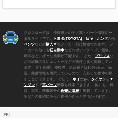
クロスロードは、沖縄最大の中古車・パーツ情報ポー
タルサイトです。
トヨタ(TOYOTA)
・
日産
・
ホンダ
から
ベンツ
などの
輸入車
をメーカー別に検索できます。 メ
ーカーの他にも
軽自動車
などのボディタイプ、価格、
年式など、様々な検索が可能です。 また、
プリウス
な
どの燃費の良いエコカーなどの物件も多く掲載してい
ます。 走行距離、修復歴、車台番号は100%表示、保
証、整備情報も表示しているので、安心して物件を探
すことができます。 そして、
ホイール
、
タイヤ
から
エ
ンジン
まで
車パーツ
情報も検索できます。 他にも、買
取、塗装、廃車処分の
販売店情報
も掲載しています。
あなたの希望にあった物件がきっと見つかります。
[PR]