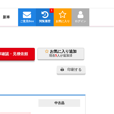
1
新車
ご意見Box
閲覧履歴
お気に入り
ログイン
お気に入り追加
在庫確認・見積依頼
現在
5
人が追加済
印刷する
中古品