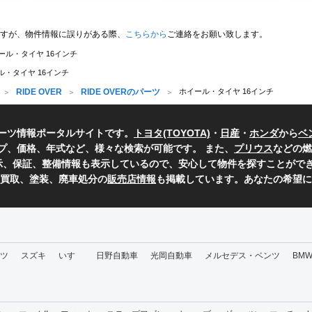
すが、物件情報に誤りがある際、
こちらから
ご連絡をお願い致します。
ール・タイヤ 16インチ
ル・タイヤ 16インチ
RIDE OVER
RIDE OVERのパーツ
ホイール・タイヤ 16インチ
ーツ情報ポータルサイトです。
トヨタ(TOYOTA)
・
日産
・
ホンダ
から
ベ
プ、価格、年式など、様々な検索が可能です。 また、
プリウス
などの燃
表示、保証、整備情報も表示しているので、安心して物件を探すことができ
、買取、塗装、廃車処分の
販売店情報
も掲載しています。あなたの希望に
ツ
スズキ
いすゞ
日野自動車
光岡自動車
メルセデス・ベンツ
BM