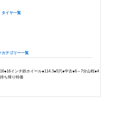
・タイヤ一覧
ツカテゴリー一覧
0/R16●16インチ鉄ホイール●114.3●5穴●中古●6～7分山程●4
●持ち帰り特価