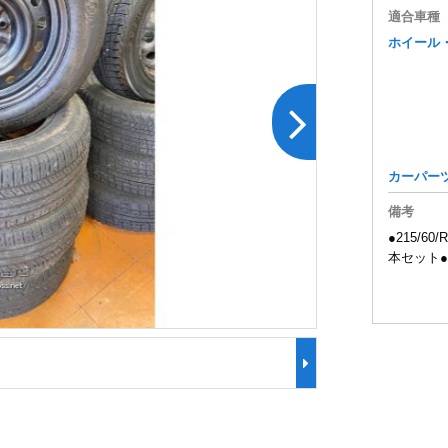
適合車種
ホイール
カーパー
備考
●215/6
本セット