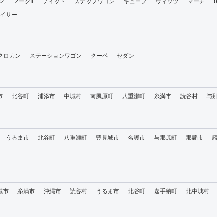
ン
マークII
フィット
ステップワゴン
キューブ
ヴィッツ
マーチ
イサー
・クロカン
ステーションワゴン
クーペ
セダン
市
北谷町
浦添市
中城村
南風原町
八重瀬町
糸満市
読谷村
与
うるま市
北谷町
八重瀬町
豊見城市
名護市
与那原町
那覇市
城市
糸満市
沖縄市
読谷村
うるま市
北谷町
嘉手納町
北中城村