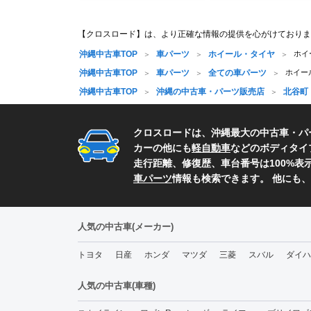
【クロスロード】は、より正確な情報の提供を心がけておりま
沖縄中古車TOP
車パーツ
ホイール・タイヤ
ホイ
沖縄中古車TOP
車パーツ
全ての車パーツ
ホイー
沖縄中古車TOP
沖縄の中古車・パーツ販売店
北谷町
クロスロードは、沖縄最大の中古車・パ
カーの他にも
軽自動車
などのボディタイ
走行距離、修復歴、車台番号は100%
車パーツ
情報も検索できます。 他にも
人気の中古車(メーカー)
トヨタ
日産
ホンダ
マツダ
三菱
スバル
ダイハ
人気の中古車(車種)