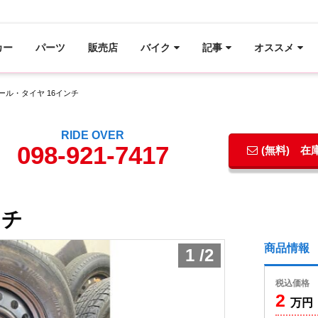
カー
パーツ
販売店
バイク
記事
オススメ
ール・タイヤ 16インチ
RIDE OVER
098-921-7417
(無料) 
ンチ
商品情報
1
/
2
税込価格
2
万円