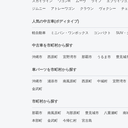
スカイライン
ワゴンR
ムーヴ
ライフ
エブリイワゴ
ジムニー
アトレーワゴン
クラウン
ヴォクシー
チェ
人気の中古車(ボディタイプ)
軽自動車
ミニバン・ワンボックス
コンパクト
SUV
中古車を市町村から探す
沖縄市
西原町
宜野湾市
那覇市
うるま市
豊見城
車パーツを市町村から探す
沖縄市
浦添市
南風原町
西原町
中城村
宜野湾市
金武町
市町村から探す
那覇市
南風原町
与那原町
豊見城市
八重瀬町
南
本部町
金武町
今帰仁村
宮古島