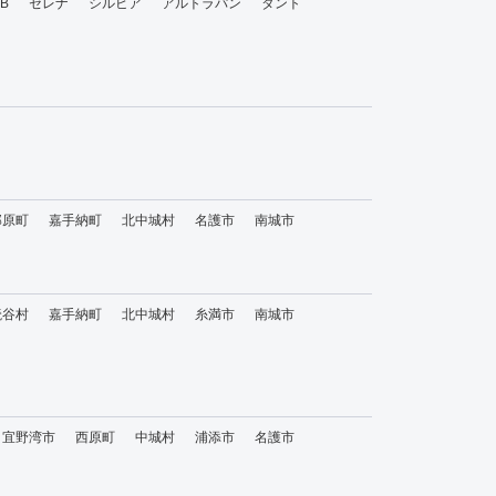
bB
セレナ
シルビア
アルトラパン
タント
那原町
嘉手納町
北中城村
名護市
南城市
読谷村
嘉手納町
北中城村
糸満市
南城市
宜野湾市
西原町
中城村
浦添市
名護市