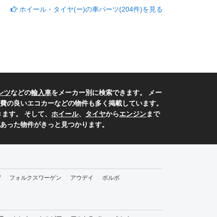
ホイール・タイヤ(ー)の車パーツ(204件)を見る
ンツ
などの
輸入車
をメーカー別に検索できます。 メー
費の良いエコカーなどの物件も多く掲載しています。
ます。 そして、
ホイール
、
タイヤ
から
エンジン
まで
あった物件がきっと見つかります。
W
フォルクスワーゲン
アウデイ
ボルボ