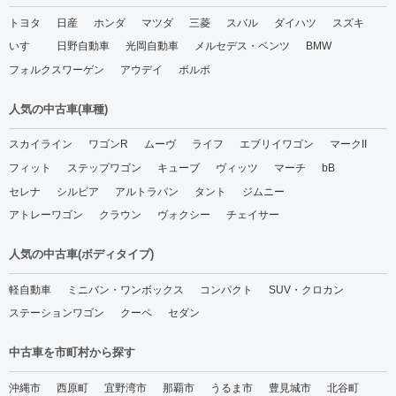
トヨタ
日産
ホンダ
マツダ
三菱
スバル
ダイハツ
スズキ
いすゞ
日野自動車
光岡自動車
メルセデス・ベンツ
BMW
フォルクスワーゲン
アウデイ
ボルボ
人気の中古車(車種)
スカイライン
ワゴンR
ムーヴ
ライフ
エブリイワゴン
マークII
フィット
ステップワゴン
キューブ
ヴィッツ
マーチ
bB
セレナ
シルビア
アルトラパン
タント
ジムニー
アトレーワゴン
クラウン
ヴォクシー
チェイサー
人気の中古車(ボディタイプ)
軽自動車
ミニバン・ワンボックス
コンパクト
SUV・クロカン
ステーションワゴン
クーペ
セダン
中古車を市町村から探す
沖縄市
西原町
宜野湾市
那覇市
うるま市
豊見城市
北谷町