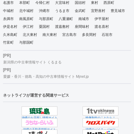
名護市
本部町
今帰仁村
大宜味村
国頭村
東村
西原町
中城村
北中城村
沖縄市
うるま市
金武町
宜野座村
豊見城市
糸満市
南風原町
与那原町
八重瀬町
南城市
伊平屋村
伊是名村
伊江村
粟国村
渡嘉敷村
座間味村
渡名喜村
久米島町
北大東村
南大東村
宮古島市
多良間村
石垣市
竹富町
与那国町
[PR]
新潟県の中古車情報サイト くるまる
[PR]
愛媛・香川・徳島・高知の中古車情報サイト Mjnet.jp
ネットライフが運営する関連サービス
沖縄のお店探し情報サイト
映像制作のことなら！
沖縄の不動産情報サイト
沖縄のバイク・パーツ