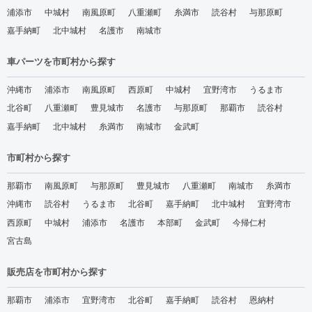
浦添市
中城村
南風原町
八重瀬町
糸満市
読谷村
与那原町
嘉手納町
北中城村
名護市
南城市
車パーツを市町村から探す
沖縄市
浦添市
南風原町
西原町
中城村
宜野湾市
うるま市
北谷町
八重瀬町
豊見城市
名護市
与那原町
那覇市
読谷村
嘉手納町
北中城村
糸満市
南城市
金武町
市町村から探す
那覇市
南風原町
与那原町
豊見城市
八重瀬町
南城市
糸満市
沖縄市
読谷村
うるま市
北谷町
嘉手納町
北中城村
宜野湾市
西原町
中城村
浦添市
名護市
本部町
金武町
今帰仁村
宮古島
販売店を市町村から探す
那覇市
浦添市
宜野湾市
北谷町
嘉手納町
読谷村
恩納村