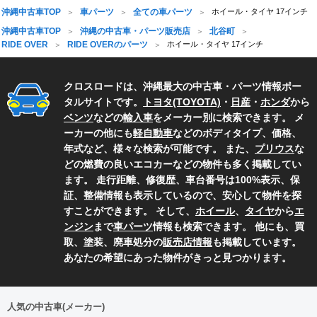
沖縄中古車TOP
車パーツ
全ての車パーツ
ホイール・タイヤ 17インチ
沖縄中古車TOP
沖縄の中古車・パーツ販売店
北谷町
RIDE OVER
RIDE OVERのパーツ
ホイール・タイヤ 17インチ
クロスロードは、沖縄最大の中古車・パーツ情報ポー
タルサイトです。
トヨタ(TOYOTA)
・
日産
・
ホンダ
から
ベンツ
などの
輸入車
をメーカー別に検索できます。 メ
ーカーの他にも
軽自動車
などのボディタイプ、価格、
年式など、様々な検索が可能です。 また、
プリウス
な
どの燃費の良いエコカーなどの物件も多く掲載してい
ます。 走行距離、修復歴、車台番号は100%表示、保
証、整備情報も表示しているので、安心して物件を探
すことができます。 そして、
ホイール
、
タイヤ
から
エ
ンジン
まで
車パーツ
情報も検索できます。 他にも、買
取、塗装、廃車処分の
販売店情報
も掲載しています。
あなたの希望にあった物件がきっと見つかります。
人気の中古車(メーカー)