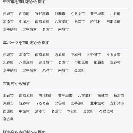
中古車を市町村から探す
沖縄市
西原町
宜野湾市
那覇市
うるま市
豊見城市
北谷町
浦添市
中城村
南風原町
八重瀬町
糸満市
読谷村
与那原町
嘉手納町
北中城村
名護市
南城市
車パーツを市町村から探す
沖縄市
浦添市
南風原町
西原町
中城村
宜野湾市
うるま市
北谷町
八重瀬町
豊見城市
名護市
与那原町
那覇市
読谷村
嘉手納町
北中城村
糸満市
南城市
金武町
市町村から探す
那覇市
南風原町
与那原町
豊見城市
八重瀬町
南城市
糸満市
沖縄市
読谷村
うるま市
北谷町
嘉手納町
北中城村
宜野湾市
西原町
中城村
浦添市
名護市
本部町
金武町
今帰仁村
宮古島
販売店を市町村から探す