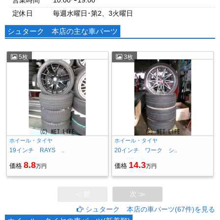
営業時間
10:00〜19:00
定休日
毎週水曜日･第2、3火曜日
シュターク 本店の主な車パーツ
5枚
3枚
ホイール・タイヤ
ホイール・タイヤ
19インチ RAYS ..
20インチ ワーク シ..
8.8
14.3
価格
価格
万円
万円
≪ 前
次 ≫
シュターク 本店の車パーツ(67件)を見る