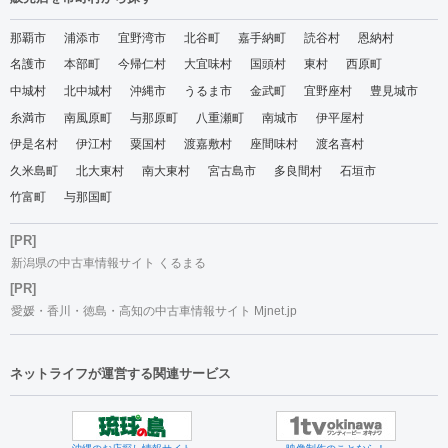
那覇市
浦添市
宜野湾市
北谷町
嘉手納町
読谷村
恩納村
名護市
本部町
今帰仁村
大宜味村
国頭村
東村
西原町
中城村
北中城村
沖縄市
うるま市
金武町
宜野座村
豊見城市
糸満市
南風原町
与那原町
八重瀬町
南城市
伊平屋村
伊是名村
伊江村
粟国村
渡嘉敷村
座間味村
渡名喜村
久米島町
北大東村
南大東村
宮古島市
多良間村
石垣市
竹富町
与那国町
[PR]
新潟県の中古車情報サイト くるまる
[PR]
愛媛・香川・徳島・高知の中古車情報サイト Mjnet.jp
ネットライフが運営する関連サービス