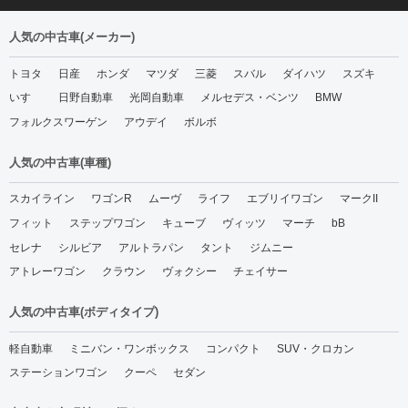
人気の中古車(メーカー)
トヨタ
日産
ホンダ
マツダ
三菱
スバル
ダイハツ
スズキ
いすゞ
日野自動車
光岡自動車
メルセデス・ベンツ
BMW
フォルクスワーゲン
アウデイ
ボルボ
人気の中古車(車種)
スカイライン
ワゴンR
ムーヴ
ライフ
エブリイワゴン
マークII
フィット
ステップワゴン
キューブ
ヴィッツ
マーチ
bB
セレナ
シルビア
アルトラパン
タント
ジムニー
アトレーワゴン
クラウン
ヴォクシー
チェイサー
人気の中古車(ボディタイプ)
軽自動車
ミニバン・ワンボックス
コンパクト
SUV・クロカン
ステーションワゴン
クーペ
セダン