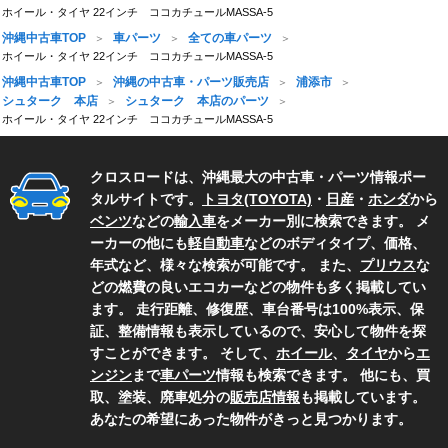
ホイール・タイヤ 22インチ ココカチュールMASSA-5
沖縄中古車TOP
車パーツ
全ての車パーツ
ホイール・タイヤ 22インチ ココカチュールMASSA-5
沖縄中古車TOP
沖縄の中古車・パーツ販売店
浦添市
シュターク 本店
シュターク 本店のパーツ
ホイール・タイヤ 22インチ ココカチュールMASSA-5
クロスロードは、沖縄最大の中古車・パーツ情報ポー
タルサイトです。
トヨタ(TOYOTA)
・
日産
・
ホンダ
から
ベンツ
などの
輸入車
をメーカー別に検索できます。 メ
ーカーの他にも
軽自動車
などのボディタイプ、価格、
年式など、様々な検索が可能です。 また、
プリウス
な
どの燃費の良いエコカーなどの物件も多く掲載してい
ます。 走行距離、修復歴、車台番号は100%表示、保
証、整備情報も表示しているので、安心して物件を探
すことができます。 そして、
ホイール
、
タイヤ
から
エ
ンジン
まで
車パーツ
情報も検索できます。 他にも、買
取、塗装、廃車処分の
販売店情報
も掲載しています。
あなたの希望にあった物件がきっと見つかります。