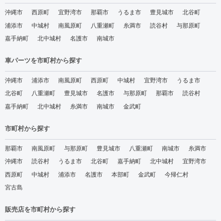
沖縄市
西原町
宜野湾市
那覇市
うるま市
豊見城市
北谷町
浦添市
中城村
南風原町
八重瀬町
糸満市
読谷村
与那原町
嘉手納町
北中城村
名護市
南城市
車パーツを市町村から探す
沖縄市
浦添市
南風原町
西原町
中城村
宜野湾市
うるま市
北谷町
八重瀬町
豊見城市
名護市
与那原町
那覇市
読谷村
嘉手納町
北中城村
糸満市
南城市
金武町
市町村から探す
那覇市
南風原町
与那原町
豊見城市
八重瀬町
南城市
糸満市
沖縄市
読谷村
うるま市
北谷町
嘉手納町
北中城村
宜野湾市
西原町
中城村
浦添市
名護市
本部町
金武町
今帰仁村
宮古島
販売店を市町村から探す