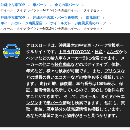
沖縄中古車TOP
車パーツ
全ての車パーツ
ホイール・タイヤ ライツレーMG15インチ新品ホイール タイヤセット!!
沖縄中古車TOP
沖縄の中古車・パーツ販売店
南風原町
ホイールガレージ南風原店
ホイールガレージ南風原店のパーツ
ホイール・タイヤ ライツレーMG15インチ新品ホイール タイヤセット!!
クロスロードは、沖縄最大の中古車・パーツ情報ポー
タルサイトです。
トヨタ(TOYOTA)
・
日産
・
ホンダ
から
ベンツ
などの
輸入車
をメーカー別に検索できます。 メ
ーカーの他にも
軽自動車
などのボディタイプ、価格、
年式など、様々な検索が可能です。 また、
プリウス
な
どの燃費の良いエコカーなどの物件も多く掲載してい
ます。 走行距離、修復歴、車台番号は100%表示、保
証、整備情報も表示しているので、安心して物件を探
すことができます。 そして、
ホイール
、
タイヤ
から
エ
ンジン
まで
車パーツ
情報も検索できます。 他にも、買
取、塗装、廃車処分の
販売店情報
も掲載しています。
あなたの希望にあった物件がきっと見つかります。