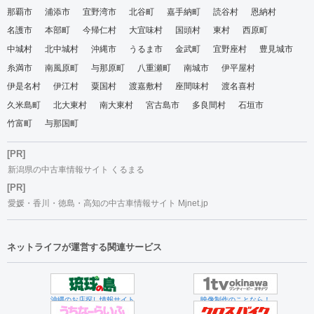
那覇市
浦添市
宜野湾市
北谷町
嘉手納町
読谷村
恩納村
名護市
本部町
今帰仁村
大宜味村
国頭村
東村
西原町
中城村
北中城村
沖縄市
うるま市
金武町
宜野座村
豊見城市
糸満市
南風原町
与那原町
八重瀬町
南城市
伊平屋村
伊是名村
伊江村
粟国村
渡嘉敷村
座間味村
渡名喜村
久米島町
北大東村
南大東村
宮古島市
多良間村
石垣市
竹富町
与那国町
[PR]
新潟県の中古車情報サイト くるまる
[PR]
愛媛・香川・徳島・高知の中古車情報サイト Mjnet.jp
ネットライフが運営する関連サービス
沖縄のお店探し情報サイト
映像制作のことなら！