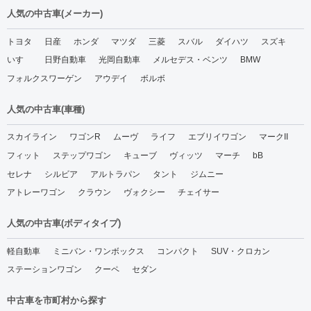
人気の中古車(メーカー)
トヨタ
日産
ホンダ
マツダ
三菱
スバル
ダイハツ
スズキ
いすゞ
日野自動車
光岡自動車
メルセデス・ベンツ
BMW
フォルクスワーゲン
アウデイ
ボルボ
人気の中古車(車種)
スカイライン
ワゴンR
ムーヴ
ライフ
エブリイワゴン
マークII
フィット
ステップワゴン
キューブ
ヴィッツ
マーチ
bB
セレナ
シルビア
アルトラパン
タント
ジムニー
アトレーワゴン
クラウン
ヴォクシー
チェイサー
人気の中古車(ボディタイプ)
軽自動車
ミニバン・ワンボックス
コンパクト
SUV・クロカン
ステーションワゴン
クーペ
セダン
中古車を市町村から探す