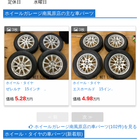
定休日
水曜日
ホイールガレージ南風原店の主な車パーツ
3枚
3枚
ホイール・タイヤ
ホイール・タイヤ
ぜレルナ 15インチ ..
エスホールド 15イン..
5.28
4.98
価格
価格
万円
万円
≪ 前
次 ≫
ホイールガレージ南風原店の車パーツ(102件)を見る
ホイール・タイヤの車パーツ(新着順)