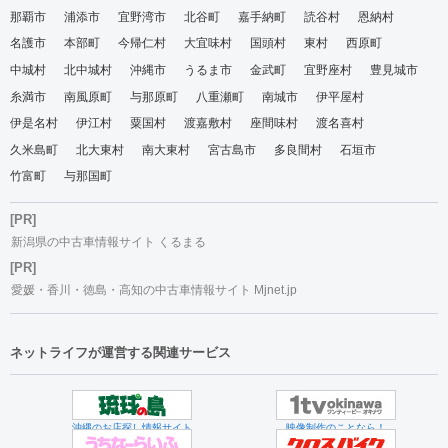
那覇市
浦添市
宜野湾市
北谷町
嘉手納町
読谷村
恩納村
名護市
本部町
今帰仁村
大宜味村
国頭村
東村
西原町
中城村
北中城村
沖縄市
うるま市
金武町
宜野座村
豊見城市
糸満市
南風原町
与那原町
八重瀬町
南城市
伊平屋村
伊是名村
伊江村
粟国村
渡嘉敷村
座間味村
渡名喜村
久米島町
北大東村
南大東村
宮古島市
多良間村
石垣市
竹富町
与那国町
[PR]
新潟県の中古車情報サイト くるまる
[PR]
愛媛・香川・徳島・高知の中古車情報サイト Mjnet.jp
ネットライフが運営する関連サービス
沖縄のお店探し情報サイト
映像制作のことなら！