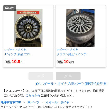
4枚
ホイール・タイヤ
ホイール・タイヤ
17インチ 新品 ブロ..
クラウン純正19インチ..
10.8
10
価格
価格
万円
万円
≪ 前
次 ≫
ホイール・タイヤの車パーツ(897件)を見る
【クロスロード】は、より正確な情報の提供を心がけておりますが、物件情報
に誤りがある際、
こちらから
ご連絡をお願い致します。
沖縄中古車TOP
車パーツ
ホイール・タイヤ
ホイール・タイヤ GスピードP-06 (BK/RED) 16インチ 新品タイヤセット！！