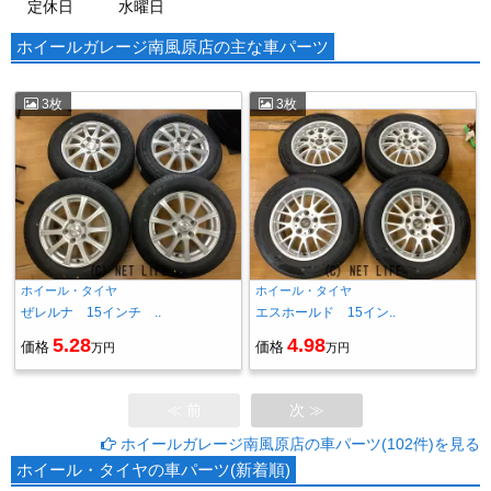
定休日
水曜日
ホイールガレージ南風原店の主な車パーツ
3枚
3枚
ホイール・タイヤ
ホイール・タイヤ
ぜレルナ 15インチ ..
エスホールド 15イン..
5.28
4.98
価格
価格
万円
万円
≪ 前
次 ≫
ホイールガレージ南風原店の車パーツ(102件)を見る
ホイール・タイヤの車パーツ(新着順)