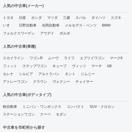
人気の中古車(メーカー)
トヨタ
日産
ホンダ
マツダ
三菱
スバル
ダイハツ
スズキ
いすゞ
日野自動車
光岡自動車
メルセデス・ベンツ
BMW
フォルクスワーゲン
アウデイ
ボルボ
人気の中古車(車種)
スカイライン
ワゴンR
ムーヴ
ライフ
エブリイワゴン
マークII
フィット
ステップワゴン
キューブ
ヴィッツ
マーチ
bB
セレナ
シルビア
アルトラパン
タント
ジムニー
アトレーワゴン
クラウン
ヴォクシー
チェイサー
人気の中古車(ボディタイプ)
軽自動車
ミニバン・ワンボックス
コンパクト
SUV・クロカン
ステーションワゴン
クーペ
セダン
中古車を市町村から探す