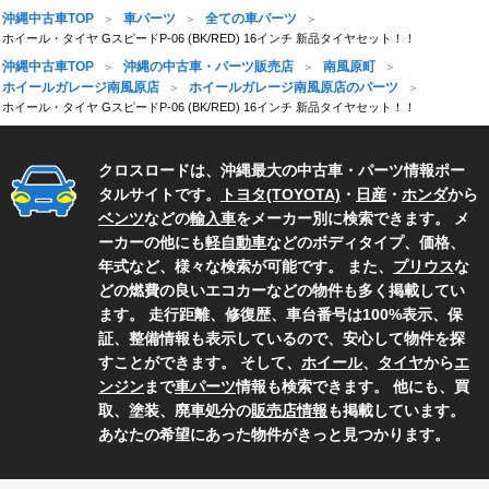
沖縄中古車TOP
車パーツ
全ての車パーツ
ホイール・タイヤ GスピードP-06 (BK/RED) 16インチ 新品タイヤセット！！
沖縄中古車TOP
沖縄の中古車・パーツ販売店
南風原町
ホイールガレージ南風原店
ホイールガレージ南風原店のパーツ
ホイール・タイヤ GスピードP-06 (BK/RED) 16インチ 新品タイヤセット！！
クロスロードは、沖縄最大の中古車・パーツ情報ポー
タルサイトです。
トヨタ(TOYOTA)
・
日産
・
ホンダ
から
ベンツ
などの
輸入車
をメーカー別に検索できます。 メ
ーカーの他にも
軽自動車
などのボディタイプ、価格、
年式など、様々な検索が可能です。 また、
プリウス
な
どの燃費の良いエコカーなどの物件も多く掲載してい
ます。 走行距離、修復歴、車台番号は100%表示、保
証、整備情報も表示しているので、安心して物件を探
すことができます。 そして、
ホイール
、
タイヤ
から
エ
ンジン
まで
車パーツ
情報も検索できます。 他にも、買
取、塗装、廃車処分の
販売店情報
も掲載しています。
あなたの希望にあった物件がきっと見つかります。