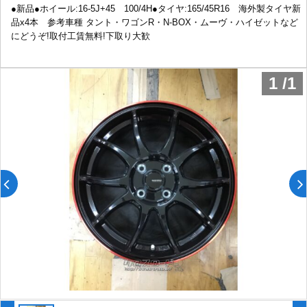
●新品●ホイール:16-5J+45 100/4H●タイヤ:165/45R16 海外製タイヤ新
品x4本 参考車種 タント・ワゴンR・N-BOX・ムーヴ・ハイゼットなど
にどうぞ!取付工賃無料!下取り大歓
1
/
1